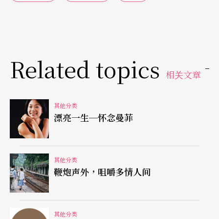
变化。在寻求自我定位的努力下，台湾的乐团及音
乐家也似乎逐渐出现一个较为明朗的轮廓。此举不
啻是为本土音乐的园地增加了创作新动力，并为本
土音乐创作开拓更多观众群。
Related topics
相关文章
国际合作演出热络，三大乐团亟需掌舵人
其他分类
此外，一般的音乐演出并没有因为不景气而减少，
漂亮一生─怀念曼菲
大量的各式音乐会在各大小表演场地夯然地进行
著，国际交流与合作的音乐演出也相当热络，其中
不乏国人熟知的音乐明星，如圣彼得堡爱乐管弦乐
其他分类
鞭炮声外，咀嚼多情人间
团、钢琴家郎朗、大提琴家马友友、男高音卡列拉
斯、安得烈．波伽利等。这几年新意表现相当突出
的台北市立国乐团也有许多亮眼的制作，例如邀请
其他分类