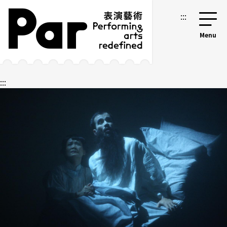
跳到主要内容区块
网站导览
:::
:::