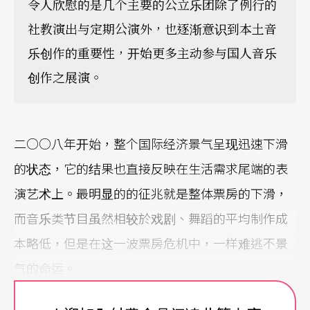
令人欣慰的是几个主要的公立乐团除了例行的
社教演出与定期公演外，也逐渐意识到本土音
乐创作的重要性，开始更多主动参与国人音乐
创作之展演。
二○○八年开始，整个国际经济景气呈现迅速下滑
的状态，它的结果也直接反映在生活需求尾端的表
演艺术上。最明显的的征兆就是整体票房的下滑，
而音乐类节目虽然相较於戏剧、舞蹈的平均制作成
本略低，但是在这一波票房危机中，一样难逃不景
气的命运。
跨界制作沸沸扬扬，国人创作更受重视