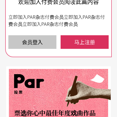
欢迎加入付费会员阅读此篇内容
在艰难的市场机制下，二○○八年国内的公设乐团
立即加入PAR杂志付费会员立即加入PAR杂志付
或民间大小音乐团队，音乐家们仍有相当数量的演
费会员立即加入PAR杂志付费会员
出，其中不乏大型的创新制作，如两厅院、NSO和
作曲家金希文合作的创新歌剧《黑须马偕》、台湾
会员登入
马上注册
弦乐团与剧场导演符宏征合作的《消失的王国》；
台湾戏曲学院京剧团与台北爱乐管弦乐团、作曲家
游昌发合作，创作演出的《桃花扇》；国立台湾交
响乐团与唐美云歌仔戏团、作曲家钟耀光、刘文亮
合作的《蝶谷残梦》；由台、日、欧等地作曲家共
投票
同创作，两厅院与朱宗庆打击乐团联合主办演出的
「击乐进行式」等。此外，跨界音乐与绘画、音乐
票选你心中最佳年度戏曲作品
与美食、以及东西方音乐同台，试图创造音乐新语