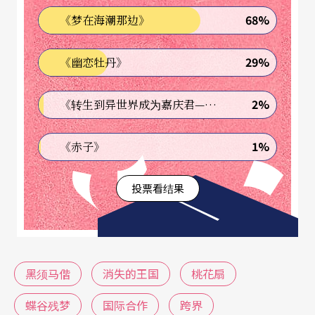
68%
《梦在海潮那边》
汇，一时显得热闹不已。
29%
《幽恋牡丹》
另外，令人欣慰的是几个主要的公立乐团除了例行
的社教演出与定期公演外，也逐渐意识到本土音乐
2%
《转生到异世界成为嘉庆君—发现我的祖先是诈骗集团!?》
创作的重要性，开始更多主动参与国人音乐创作之
展演。而民间乐团将国人音乐，甚至是原创首演的
1%
《赤子》
作品放入常态的音乐会曲目的比例也逐渐增加，像
投票看结果
十方乐集、采风乐坊、台北打击乐团、乐兴之时管
弦乐团等。这显示舞台上的音乐家渐渐地与本地或
当代的作曲家有更多合作，也与当下时空背后的文
化底蕴渐行靠近。这意味著音乐家的音乐行为与情
黑须马偕
消失的王国
桃花扇
感经验有较多联系的可能性，看到音乐环境的隐约
蝶谷残梦
国际合作
跨界