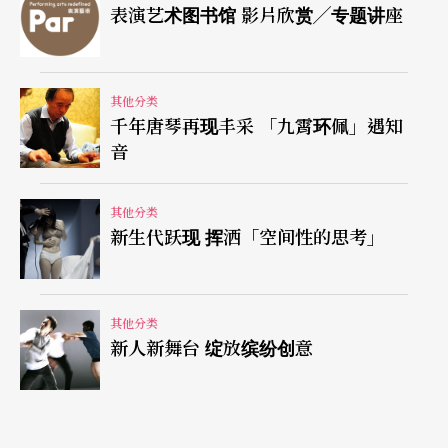
表演艺术图书馆 影片欣赏╱专题讲座
瑞典长笛家莎朗．贝札莉与市国合作「长笛缪
斯」；以及和来自伊朗以手鼓闻名的彻米哈尼家族
合作「来自伊斯坦堡的彩旋」等。反观国内三大交
其他分类
千年唐琴再现丰采 「九霄环佩」遇知
响乐团在音乐总监长期悬缺未决的状态下，缺乏乐
音
团掌舵者整体节目规划，乐季去主轴，加上乐团能
力不得施展，票房成绩自然明显下滑，整体表现显
其他分类
新生代跃现 挥洒「空间性的思考」
得薄弱许多。
整体而言，虽然时代的形式不利，不过音乐圈的生
其他分类
命力仍相当旺盛，在创作和展演上都有可观的表
新人新舞台 绽放缤纷创意
现，且跨领域演出似乎成为一股趋势。唯跨领域制
作仍充满各式问题，在文化与技术的深度与广度的
整合都有极大的改进空间。不过虽然并非每个制作