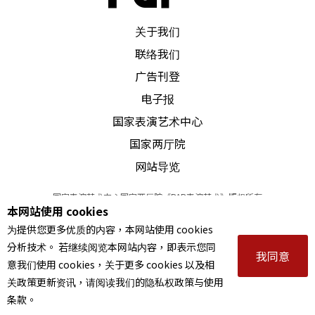
为语言，传递传统戏曲之美，在表演上创造这个时
PAR 表演艺术杂志
代能够接受的沟通语汇。许栢昂认为：「京剧是个
关于我们
联络我们
程式化的表演，每个时代的演员都必须在既有的程
广告刊登
式里找到人物、再创造。」当一个世代要退休时，
电子报
总有段青黄不接的时候，许栢昂与黄宇琳，正好接
国家表演艺术中心
上这条线，让台湾京剧的后段不至于山崩似地塌
国家两厅院
断。
网站导览
至于半路出家的李佩颖，没有戏校坐科的训练背
国家表演艺术中心国家两厅院《PAR表演艺术》版权所有
本网站使用 cookies
©
2022
Performing arts redefined. All Rights Reserved
景，没有家学渊源的庇荫，也没有从小在歌仔戏班
为提供您更多优质的内容，本网站使用 cookies
统一编号 Tax Id number 00973926
演出的实战磨练，这位顶著高学历的歌仔戏小生，
分析技术。 若继续阅览本网站内容，即表示您同
本站所提供相关演出资讯，如有异动应以主办单位公告为准。
我同意
意我们使用 cookies，关于更多 cookies 以及相
服务条款
｜
隐私权声明
｜
著作权声明
有的只是对歌仔戏的热情，靠著自修苦练，寻找一
关政策更新资讯，请阅读我们的隐私权政策与使用
个歌仔戏小生的新貌。从老戏《陈三五娘》、胡撇
条款。