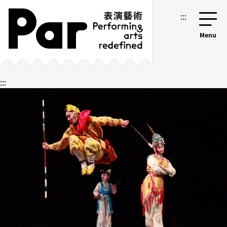
跳到主要内容区块
网站导览
:::
:::