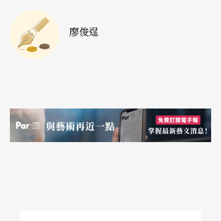
的组合，允文允武，亦正亦邪，在以生角为主的歌
仔戏文化中有独特优势。她们对歌仔戏不是天马行
廖俊逞
空的想像、也没有不切实际的梦想。如何把每个角
色演好，是她们的本分。因此，无论是野台或内
台，古路戏或新编戏，她们都不轻忽，也勇于接受
挑战。
相较于孙诗咏与孙诗珮撑起家族戏班，刘建华与刘
建帼的母亲是豫剧皇后王海玲，但走上戏曲之路纯
属自发的兴趣。刘建华是台湾豫剧队积极培植的小
生，刘建帼则另创奇巧剧团，推出融合现代剧场与
传统戏曲的「跨剧种」演出。活在母亲的光环下，
她们没有压力，因为「时代不可能再创一个王海