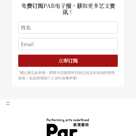
免费订阅PAR电子报，获取更多艺文资
玲。」对於戏曲的今日处境，「缓慢进行中的世代
讯！
交替」是她们的解读观察。至于未来发展，她们乐
观看待，不自我设限：「以前看戏曲，主要是看演
员身段唱腔。现在观众想看得可多了。我们压力与
竞争更大，但身为现代的传统戏曲演员，本应该放
开心胸去多看多学。」
立即订阅
*通过递交此表格，即表示您接受并同意已阅读本网站的使用
面对时代挑战 要传承也要创新
条款，私隐政策和个人资料收集声明。
科班出身的许栢昂与黄宇琳，共同创立了栢优座，
:::
一个人负责开创新貌，一个人负责保存传统，两人
有著共同信念：「创新不是革命，是最初信念的传
承与延续。」栢优座以京剧为媒介，东方经典故事