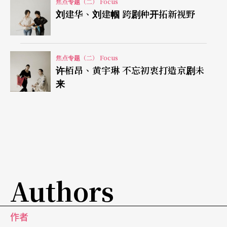
焦点专题（二） Focus
头，或是正规科班，或是家族戏班，或是半路出
刘建华、刘建帼 跨剧种开拓新视野
家，对传统充满热情，对创新也很有想法，既不墨
守成规，也不哗众取宠，稳扎稳打，一步一脚印，
焦点专题（二） Focus
走出属于这一代戏曲演员的传承之路。
许栢昂、黄宇琳 不忘初衷打造京剧未
来
在台北的外台歌仔戏班多数面临演员老化、人才匮
乏、缺少行政和制作能力的现况中，一心戏剧团称
得上是异数。这个家族戏班，以现代化的经营型
态，年年推出新制作，并连续入选三届以创新制作
为诉求的国艺会「歌仔戏制作及发表专案」，其
Authors
中，两位当家小生——孙诗珮、孙诗咏，可说是戏迷
眼中的新天王。有别于以生旦丑组合见长的戏班，
作者
在担任编剧的大哥孙富叡量身打造下，一心双小生