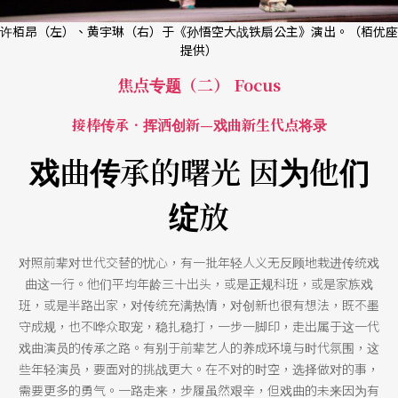
许栢昂（左）、黄宇琳（右）于《孙悟空大战铁扇公主》演出。（栢优座
提供）
焦点专题（二） Focus
接棒传承．挥洒创新—戏曲新生代点将录
戏曲传承的曙光 因为他们
绽放
对照前辈对世代交替的忧心，有一批年轻人义无反顾地栽进传统戏
曲这一行。他们平均年龄三十出头，或是正规科班，或是家族戏
班，或是半路出家，对传统充满热情，对创新也很有想法，既不墨
守成规，也不哗众取宠，稳扎稳打，一步一脚印，走出属于这一代
戏曲演员的传承之路。有别于前辈艺人的养成环境与时代氛围，这
些年轻演员，要面对的挑战更大。在不对的时空，选择做对的事，
需要更多的勇气。一路走来，步履虽然艰辛，但戏曲的未来因为有