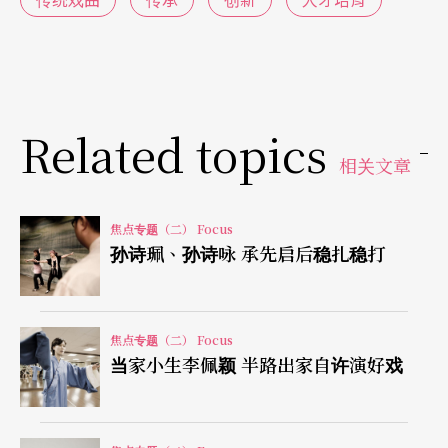
人才，他心都急了。国光剧团艺术总监王安祈私下
透露，剧团招考新演员，上得了台面的屈指可数。
戏曲学者林鹤宜也为文提出忧虑：在我们忘情地为
这些十八般武艺样样精通的歌仔戏演员拍手叫好
Related topics
相关文章
时，在我们赞叹经过了数十年，为什么演员们的造
型依旧美丽，唱腔依旧甜美，身段依旧精准到位
焦点专题（二） Focus
时，也正在面临一个疑虑：会不会，「只剩我们这
孙诗珮、孙诗咏 承先启后稳扎稳打
些人」？
稳扎稳打接班 热情走向未来
焦点专题（二） Focus
当家小生李佩颖 半路出家自许演好戏
对照前辈对世代交替的忧心，有一批年轻人义无反
顾地栽进传统戏曲这一行。他们平均年龄三十出