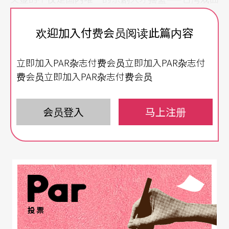
学院的办学不力，更曝露出传统戏曲界，从京剧、
欢迎加入付费会员阅读此篇内容
歌仔戏、豫剧到布袋戏等主流剧种，所面临的普遍
困境——当现今活跃于舞台上的名角日渐凋零，以演
立即加入PAR杂志付费会员立即加入PAR杂志付
员为核心的传统戏曲，是否就此后继无人？这门老
费会员立即加入PAR杂志付费会员
祖宗留下来的梨园技艺，会不会断在我们这一代手
上？
会员登入
马上注册
人才培育不力 后继何在忧心忡忡
过去，通常「无钱才送子去学戏」，入门拜师就得
老实学戏、唱戏，再苦也要咬牙撑下去，因为除了
这一行，别无选择。如今，时空环境变了，少有年
投票
轻人能吃得了练功的苦。要成就一个舞台上的角