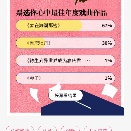
儿，通常要十年到廿年的基本功才能养成，学戏过
票选你心中最佳年度戏曲作品
程中折损的不说，能坚持到最后，甚至选择以戏曲
67%
《梦在海潮那边》
舞台为终生行业，凭借的不仅是祖师爷赏饭吃，还
要多一份超乎常人的毅力和使命感。即使是台湾近
30%
《幽恋牡丹》
年的传统戏曲以新编戏为主流、强调剧本，导演到
舞台元素整合的总体剧场思维，借以扬长补短。然
1%
《转生到异世界成为嘉庆君—发现我的祖先是诈骗集团!?》
而，作为创新根柢的传统不能断、老功夫不能丧。
1%
《赤子》
究竟，戏曲人才断层的现象究竟有多严重？吴兴国
投票看结果
说，当代传奇剧场甄选年轻演员，来了三、四十
人，结果一个都不合格，唱也不会，念也不会，脚
步也不会走，看对岸不断培养出新生代优秀京剧演
员，台湾唯一的戏曲学校却十二年却培养不出一个
传统戏曲
传承
创新
人才培育