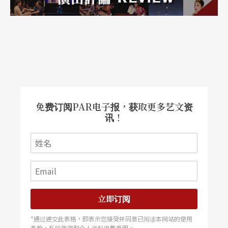
严肃（艺术）音乐著眼于对生命与社会的反思，流
行音乐强调拓展其收益规模的经济面向，民间音乐
则需要进行保存与新创作的转化。就「文化＋经
济」面而言，兹列出下列几个本人认为可尽速施行
的「固本培根」措施，以供参考：
「泥土化」的执行：
除了把中小型表演团队
免费订阅PAR电子报，获取更多艺文资
讯！
往偏远地区送，兑现「文化公民权」政策之
外，也应加上另一个新解，不妨在我们走进去
的同时，思考如何让偏远地区走出来，把他们
带进音乐厅，进而让参与及观赏表演艺术成为
全民的共识。也就是说，如何激起地方的认
立即订阅
同，让他们的原生艺术能够经过转化与放大，
*通过递交此表格，即表示您接受并同意已阅读本网站的使用
条款，私隐政策和个人资料收集声明。