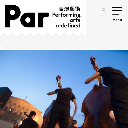
跳到主要内容区块
网站导览
:::
:::