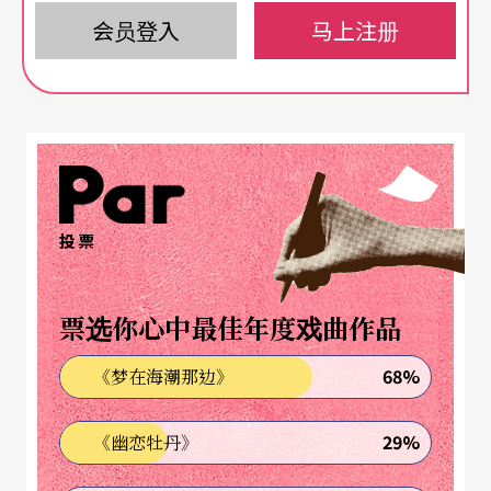
民间力量「百花齐放」，而不是亲自下海操刀，办
会员登入
马上注册
理各项大型演出活动。
推动文化
从「建设观点」转为「投资观点」
自从文建会一九八一年成立以来，卅年间在音乐
「文化建设」方面的施政重点在于：提升大众对精
投票
致音乐的欣赏水准，具国际潜力优秀演奏人才、团
队的扶植补助，在各县市建筑文化中心、音乐厅等
票选你心中最佳年度戏曲作品
希望以投资软硬体的方式来带动「文化水准」的成
68%
《梦在海潮那边》
长。然而这卅年来，国际音乐大环境有了重大改
变，以往因为外交困境必须要自行产制的节目，现
29%
《幽恋牡丹》
在只要付得起钱，几乎大多数皆可真品输入，类似