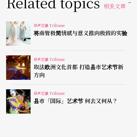
Related topics
时代精神、批判社会现象、凝聚人们共识、解答生
相关文章
命疑惑的自省途径。在服膺「实利主义」的华人世
界里，宗教信仰、老庄哲学、文学艺术最能够冲淡
异声艺谈 Tribune
将南管极简情感与意义推向极致的实验
这「实利主义」，连带地才会使得「善钻营、具谋
略、勤开垦、当致富」的华人，能够迈向永续经
营，不至于变成地球生态的杀手，所以强化国人对
异声艺谈 Tribune
取法欧洲文化首都 打造县市艺术节新
于文化「无用之用」的观念就本当是立国的根本重
方向
点之一，如此才能够匡正传统──「赚不了钱，就
是没用」、「没用就是没有价值」的狭隘思维。
异声艺谈 Tribune
县市「国际」艺术节 何去又何从？
由于公部门经费有限，所以政府施政应择要为之，
而非全面包山包海，应从高杠杆效应的项目著手，
并且从「建设观点」转为「投资观点」，减少「你