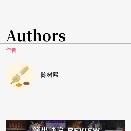
有我也有，输人不输阵」的自我膨胀优越感，去除
典范引用错误浪费有限资源的弊病。例如前一阵子
主推的「定目剧」，它固然是师法百老汇与《印象
Authors
西湖》的一番美意，然而基本上外国观光客来台的
重点在于「花小钱」与「物超所值」，印象最深刻
作者
的是美食与夜市，「定目剧」的吸引力分量根本排
不进五、六天的短暂行程中，也就是说现阶段投资
陈树熙
「定目剧」并非良策，它并不会产生「延长观光客
在台停留日期与扩大支出」，只会造成日后维护硬
体的大笔经常性营运与维护经费支出。
八点建议
期待「固本培根」