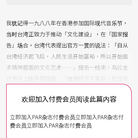
我犹记得一九八八年在香港参加国际现代音乐节，
当时台湾正致力于推动「文化建设」，在「国家报
告」场合，台湾代表提出官方一贯的说法：「自从
台湾经济起飞后，人民生活开始富裕，所以开始追
求精神层面的文化艺术……」报告一结束，乌拉圭
代表马上呛声提问说：「难道经济不富裕，就没有
文化艺术可言了吗？」台湾代表当场为之语塞，也
欢迎加入付费会员阅读此篇内容
让我顿时领悟思绪谬误，理解到文化的核心点在于
人，所有的硬体是因应人们的生活文化需求而生，
立即加入PAR杂志付费会员立即加入PAR杂志付
而不是反过来。政府的文化政策就是应该构筑相支
费会员立即加入PAR杂志付费会员
应的平台，建立起竞逐的游戏规则、提供补助，让