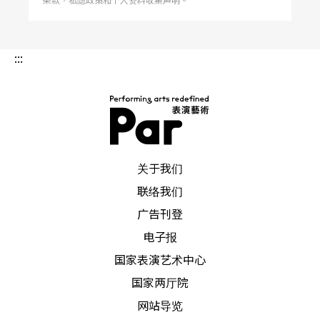
在地人脉认同并动员走入音乐厅，进而将音乐
厅解严，不再只是为推展欣赏「莫札特、贝多
:::
芬、马勒……」而服务，而是把各种适合在音
乐厅里演出都纳入考量，建构一个较宽广的音
乐政策。
「国际化」的执行政策：
假如政府真的认为
PAR 表演艺术杂志
透过表演艺术在海外的曝光，将有助于提升台
关于我们
湾的能见度，进行软性外交，突破艰难的外交
联络我们
处境，加码音乐人才库，对重点人才进行国内
广告刊登
电子报
外培训、上大师班、参赛的补助，将是迫切
国家表演艺术中心
的。台湾需要下一个林昭亮、下一个胡乃元，
国家两厅院
假如我们能够有像当初深圳市政府与中国文化
网站导览
部对李云迪所作的全面支援，台湾不是没有机