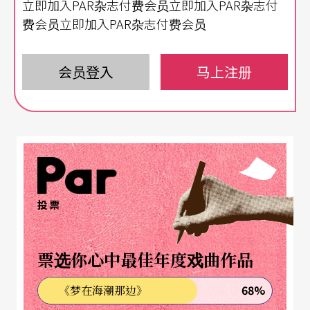
立即加入PAR杂志付费会员立即加入PAR杂志付
费会员立即加入PAR杂志付费会员
由提姆．艾契尔（Tim Etchells）领军的「强迫娱
乐」剧团（Forced Entertainment）被英国《卫
会员登入
马上注册
报》誉为「英国最优秀的前卫剧场团体」；自一九
八四年成立以来，艾契尔和「强迫娱乐」几乎每年
固定发表新作未曾停歇。他们的作品形式包罗万
象，横跨剧场、即场艺术（Live Art）、长时演出
（Durational Performance）、装置艺术、录像及
数位媒体；演出内容则时常涉及身分、政治、性
投票
别、媒体文化与当代都市生活等等。不只是单纯地
实验创作形式，「强迫娱乐」不断地尝试、挑战、
票选你心中最佳年度戏曲作品
惊喜、找寻剧场与观众之间的对话可能性。
68%
《梦在海潮那边》