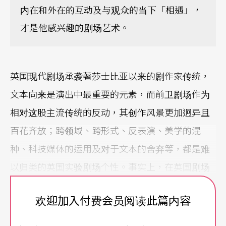
内在和外在的互动及与观众的当下「相遇」，
才是他感兴趣的剧场艺术。
英国现代剧场承袭著莎士比亚以来的剧作家传统，
文本向来是演出中最重要的元素，而前卫剧场作为
相对这股主流传统的反动，其创作风景更加迥异且
百花齐放；跨领域、跨形式、反表演、美学的混
种、科技媒体的运用及对于文本的舍弃等，都是难
以归类的英国实验剧场个性。事实上，在英国剧场
界以伦敦西区（West End）为首的主流气质之外，
欢迎加入付费会员阅读此篇内容
还拥有一大票蓬勃旺盛的创作者们著迷于创新的实
验。