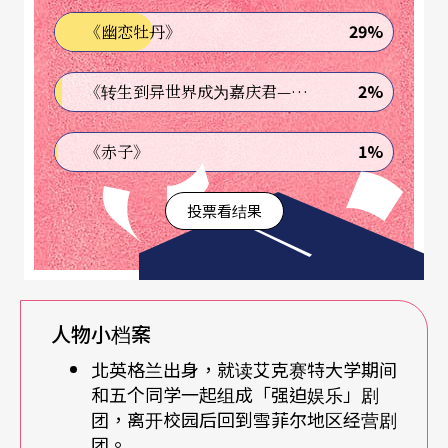
「由六个艺术家所组成」的团体
29%
《幽恋牡丹》
八○年代，英国在柴契尔的掌政下逐渐脱离二战以
2%
《转生到异世界成为嘉庆君—发现我的祖先是诈骗集团!?》
来的经济低迷，然而，「柴契尔主义」也严重冲击
英国传统产业的生存。而艾契尔与「强迫娱乐」所
1%
《赤子》
驻扎的雪菲尔（Sheffield）地区便是当时因不满当
投票看结果
局所发生的「矿工大罢工」事件（Miner’s Strik
e）的主舞台。在这样的气氛下，艺术圈弥漫了一股
不安份的情绪；政治和社会的情势影响了北英格兰
创作者明显的左倾思维之外，也刺激了当时如「强
人物小档案
迫娱乐」等前卫剧团的兴起，并且对于传统剧场界
北英格兰出身，就读艾克赛特大学期间
提出诘问。
和五个同学一起组成「强迫娱乐」剧
团，离开校园后回到雪菲尔地区经营剧
团。