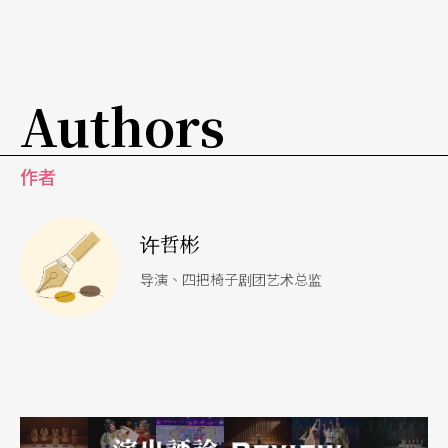
正在进行中的演出。
在
Quizoola!
中，艾契尔甚至邀请观众与他们共同完
Authors
成为时廿四小时的演出；场上的表演者准备了两千
多个问题，随机地询问彼此与观众。艾契尔以无从
作者
预料的问与答构成演出里唯一的「戏剧动作」，并
且透过马拉松式的重复和观众的真实参与，意在藉
许哲彬
著这荒谬的「游戏」探讨人类对于知识和真相的追
导演、四把椅子剧团艺术总监
求。又或者是，启发自中国文化大革命时的人民批
斗现象的《说苦》中，表演者藉著不停地「自白」
来揭露人们不愿面对的现实及错误。借由抹除「角
色」和「表演者」的界线，更直接地碰触剧场艺术