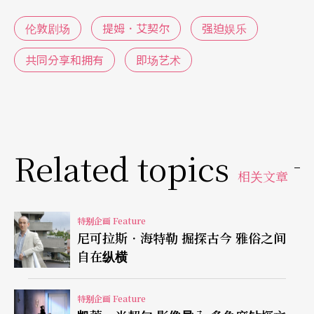
练。过程中，借由即兴和讨论，艾契尔关注的是这
伦敦剧场
提姆．艾契尔
强迫娱乐
六个人彼此与「时间」、「空间」的关系。他认为
在形式与内容之外，表演者内在和外在的互动及与
共同分享和拥有
即场艺术
观众的当下「相遇」，才是他感兴趣的剧场艺术。
「强迫娱乐」这种「无阶级」（non-hierarchy）、
摒弃传统文本、以表演者本身作为主要素材的创作
Related topics
方式，也被视为英国「集体创作剧场」（Devised T
相关文章
heatre）的重要特色之一。
注重当下真实与观者交流的时刻
特别企画 Feature
尼可拉斯．海特勒 掘探古今 雅俗之间
自在纵横
然而，就演出作品来看，他们绝对是个难以被归类
的「表演团体」。「强迫娱乐」的演出时常颠覆传
特别企画 Feature
统剧场的框架；他们抛弃叙事线甚至「角色」的概