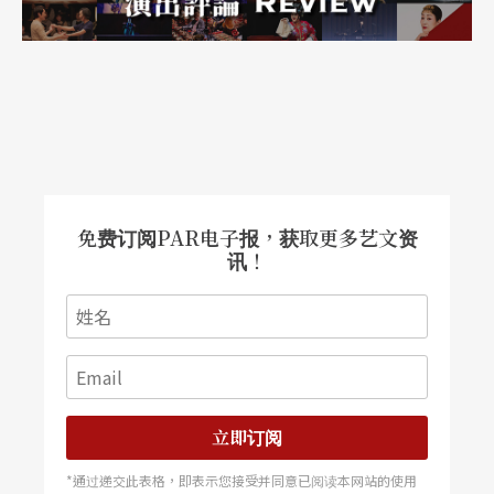
的虚实辩证，始终是艾契尔和「强迫娱乐」的创作
标记。
「对剧场发起战争，破坏它，然后试著再次恢复
它」
比起剧场，「强迫娱乐」的作品也许更接近「即场
免费订阅PAR电子报，获取更多艺文资
艺术」（Live Art）。从偶发艺术（Happenings）
讯！
及行为艺术演变而来，「即场艺术」在八○年代逐
渐成形并且持续发展至今。「时间」的概念是「即
场艺术」的核心之一；「强迫娱乐」的演出经常颠
覆观者对于时间的感受，借此更要求观者的当下专
立即订阅
注与体验。艾契尔曾接受《卫报》访问表示：「我
们不恨剧场，我们很享受剧场的活力、故事还有当
*通过递交此表格，即表示您接受并同意已阅读本网站的使用