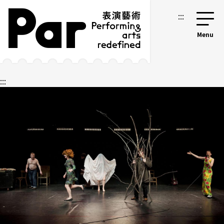
跳到主要内容区块
网站导览
:::
:::