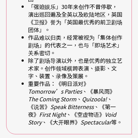
以此为背景，艾契尔在就读艾克赛特大学期间和其
「强迫娱乐」30年来创作不曾停歇，
他五个同学一起组成「强迫娱乐」剧团，并且担任
演出巡回遍及全英以及欧陆地区，英国
《卫报》誉为「英国最优秀的前卫剧场
其艺术总监和导演；如今经过快卅个年头，六个人
团体」。
依然如往昔紧密地一起生活和创作。有趣的是，这
作品难以归类，经常被视为「集体创作
个英国最重要的前卫剧团称呼自己为「由六个艺术
剧场」的代表之一，也与「即场艺术」
关系密切。
家所组成」的团体；如此回避、拒绝传统剧场里的
除了剧场导演以外，也是优秀的独立艺
身分和职位标签，清楚反映了在艾契尔的带领下，
术家。创作领域横跨表演、摄影、文
字、装置、录像及策展。
「强迫娱乐」的创作方式与传统剧场大相径庭的特
重要作品：《明日派对》
色。
Tomorrow’s Parties
、《暴风雨》
The Coming Storm
、
Quizoola!
、
不从既有的文本出发，以「共同分享和拥有」创作
《说苦》
Speak Bitterness
、《第一
夜》
First Night
、《空虚物语》
Void
素材为原则，「强迫娱乐」有时从一个概念、一个
Story
、《大开眼界》
Spectacular
等。
问题、一条规则或一次与观众的互动经验来展开排