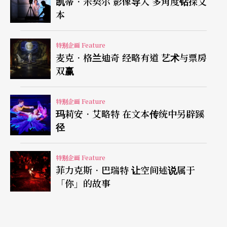
凯蒂．米契尔 影像导入 多角度钻探文
本
念，表演者不带任何虚构的身分进行「扮演」（Acti
ng），而是更加注重当下真实与观者交流的时刻。
特别企画 Feature
麦克．格兰迪奇 经略有道 艺术与票房
在《第一夜》里，百无聊赖的表演者们（他们拒绝
双赢
「演员」这个称呼）站在舞台上，指著台下第一排
的其中一名观众说：「你将会死于肾脏癌」，接
特别企画 Feature
玛莉安．艾略特 在文本传统中另辟蹊
著，又对著另一名观众说：「你将会死于车祸」。
径
随著愈来愈多的死亡被表演者们「预言」，传统剧
场里观众的舒适圈（Comfort Zone）被打破，取而
特别企画 Feature
菲力克斯．巴瑞特 让空间述说属于
代之的是真实的情绪——好奇、兴奋、大笑，或是愤
「你」的故事
怒离席。艾契尔和他的伙伴们从来都不满足于「说
故事」给观众听，「强迫娱乐」更感兴趣的是观众
的「在场」（Presence）如何更直接地影响和改变