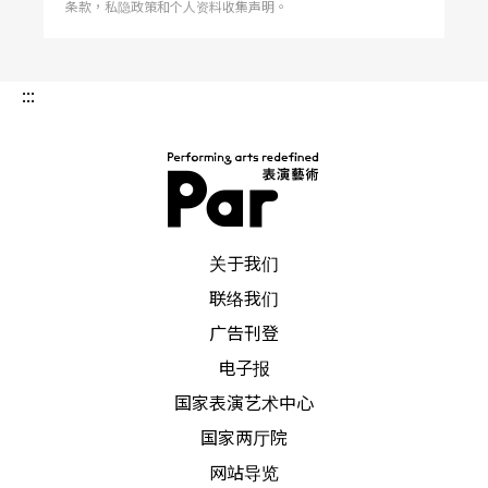
条款，私隐政策和个人资料收集声明。
下性；但同时我们也对此感到挫折与迷惑。所以我
们对剧场发起战争，破坏它，然后试著再次恢复
:::
它。」
除了导演，艾契尔本人也是非常杰出的艺术家。不
只表演，他还涉猎摄影、文字、装置及录像等创作
领域；他今年也受邀成为「泰德美术馆」（Tate Mo
PAR 表演艺术杂志
关于我们
dern）的驻馆艺术家之一。犹如艾契尔本人的创作
联络我们
触角多元且不停改变，「强迫娱乐」作为英国前卫
广告刊登
剧场的指标性剧团，从未停止对于剧场语汇的反思
电子报
和探索。以艾契尔为首的实验剧场创作者也揭示了
国家表演艺术中心
国家两厅院
英国前卫表演的特色：难以定义与归类，并且，也
网站导览
不需要。