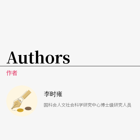
与进入作品又因不知盒底何物而意外，如此借由一
个叙事的倒反创造出有意思的效果，令抛出的物件
逐渐组成作品的全貌。李贞葳对于身体戏剧性的表
现力，中间大段独舞过程所展现Gaga的肢体张力；
Authors
在观众手持的手电筒spotlight下，或是后段她走向
持有线卷的观众，以嘴啣起并致线团缠捆其身，坐
作者
于椅上，每一足尖手举的挣扎抵挡中，是观众以水
枪喷射出的红色绿色颜料。至此我们知道《黑盒
李时雍
子》里竟是一则关于束缚与挣扎的故事。
国科会人文社会科学研究中心博士级研究人员
张建明《愚人》 社会化的反思
张建明《愚人》自开场即是一身小丑的装扮，画上