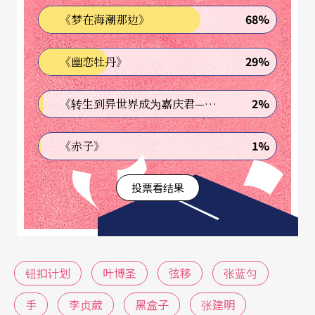
68%
《梦在海潮那边》
身，而在桌面及至边缘的接触、跌落、攀附，致桌
身又一如琴身。人身与巨大的琴身，很容易令人联
29%
《幽恋牡丹》
想到薛西弗斯与其命运的巨石。确实，叶博圣的演
绎中，始终弥漫有一种存在之境遇和情绪，某些抽
2%
《转生到异世界成为嘉庆君—发现我的祖先是诈骗集团!?》
动如急切之弦，双手缘桌沿将自己勉力撑持起；在
1%
《赤子》
此由道具画分出的空间感相当显著，但在作品的发
展中，却未构成进一步明确的意义。而人身之声，
投票看结果
相当程度无法不依附在琴弦的情绪张力之中。
张蓝匀《手》 专注在手的动作可能性
钮扣计划
叶博圣
弦移
张蓝匀
《手》自漆黑中启亮的一盏夜灯微光照亮的手开
始。这支张蓝匀辅以罗凡概念及动作设计的作品，
手
李贞葳
黑盒子
张建明