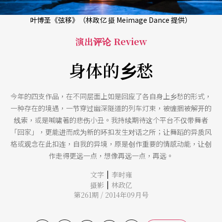
叶博圣《弦移》（林政亿 摄 Meimage Dance 提供）
演出评论 Review
身体的乡愁
今年的四支作品，在不同层面上如是回应了各自身上乡愁的形式，
一种存在的境遇，一节穿过幽深隧道的列车灯束，被缠捆被解开的
线索，或是喊啸著的悲伤小丑。我持续期待这个平台不仅带舞者
「回家」，更能进而成为新的环扣发生对话之所；让舞蹈的异质风
格或观念在此扣连，自我的异境，原是创作重要的情感动能，让创
作走得更远一点，想像再远一点，再远。
|
文字
李时雍
|
摄影
林政亿
第261期 / 2014年09月号