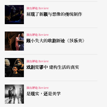
近墙面，因背光而散发著光晕的止息。
演出评论 Review
展现了新颖与想像的传统制作
李贞葳《黑盒子》 关于束缚与挣扎的故事
换场演出《黑盒子》时，手捧著各式物件的舞者在
演出评论 Review
场灯犹未尽暗前走过观众席，递过一台手摇的音乐
顾小失大的歌剧新诠《莎乐美》
钟与一侧的观众，一把剪刀给另外一个观众，从手
上、从衣服下摆的数个口袋里拿出线卷、交过几把
演出评论 Review
水枪、手电筒；李贞葳默剧演员一般以手势和眼神
戏剧荒谬中 建构生活的真实
交代著物件的用途，却一时令人摸不著头绪。音乐
钟响起了熟悉的儿歌《甜蜜的家庭》，节奏变慢
时，表演者一个跨张锐利的眼神回看观众，似提醒
演出评论 Review
是现实，还是美学
他不要偷懒，现场便会传来一阵一阵笑声。《黑盒
子》像魔术盒，有意模糊舞台的界限，带领观众参