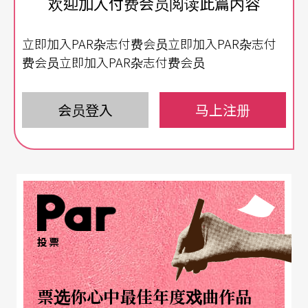
欢迎加入付费会员阅读此篇内容
巴希瓦舞团的李贞葳《黑盒子》、英国侯非胥．谢
克特舞团张建明的《愚人》。
立即加入PAR杂志付费会员立即加入PAR杂志付
费会员立即加入PAR杂志付费会员
叶博圣《弦移》 令人联想到薛西弗斯
诚品信义六楼展演厅的中央搭起方形的平台，纯粹
会员登入
马上注册
乾净，三面环围观众席。《弦移》叶博圣从入口幽
暗中走出，缓行，而后踏上舞台；躬身沿对角线推
著巨大的桌像另一个舞台，至尽头，灯色变化；空
间中，回响著琴弦反复擦摩，自低沉到尖锐的高
音，身体于桌面平台之上随音声动作。叶博圣说：
投票
「将我灵魂里的丝弦拉出来。」（节目单）《弦
移》如题，一则借由身体与弦声的共振铺展动作的
票选你心中最佳年度戏曲作品
元素与变换的节奏，一则舞者彷似拉弓般划过自