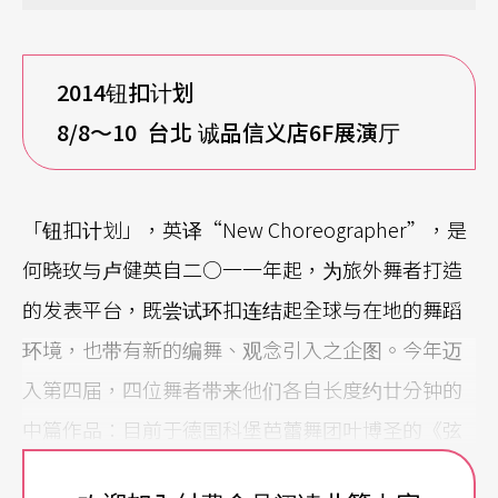
2014
钮扣计划
8/8
～10 台北 诚品信义店6F展演厅
「钮扣计划」，英译“New Choreographer”，是
何晓玫与卢健英自二○一一年起，为旅外舞者打造
的发表平台，既尝试环扣连结起全球与在地的舞蹈
环境，也带有新的编舞、观念引入之企图。今年迈
入第四届，四位舞者带来他们各自长度约廿分钟的
中篇作品：目前于德国科堡芭蕾舞团叶博圣的《弦
移》、前香港城市当代舞团张蓝匀《手》、以色列