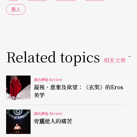
擅用了各种形式的光源，开场一盏光将深处墙面斜
愚人
倾分隔成幽暗与晕黄，舞者缓缓走进其中。张蓝匀
的独舞在动作主题之下，可见其身体极佳的表现，
像在一个私己的房间，一连串的，只手在身上抚
Related topics
触、拉扯、游移、安抚；手是脸之表情外借以示意
相关文章
最重要的身体部分，她说，如此抚触过前臂、上
臂，及至胸腹，划过足尖时跟著一个俐落的举腿，
演出评论 Review
或是从身侧，或绕至身后，纠扯著身上发肤般的衣
凝视、意象及欲望：《玄奘》的Eros
服。《手》专注在手的动作可能性上，并借由与衣
美学
服、与灯具等物件间的关系更加以突出。张蓝匀将
演出评论 Review
倾倒的方形夜灯穿过双腿之间，像是一辆旅路上的
旁观他人的痛苦
客车穿梭出隧道。尾声，在连串动作之后，舞者走