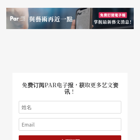
歪斜的笑脸，不合时宜的装束，在声音口白关于体
制约束之批判中，错综著舞曲到古典的衬乐，小丑
也在流行舞步和神经质的动作间扞格纠扯。《愚
人》有明显的角色，一具亦象征鲜明的牢笼悬挂台
之中，舞者像故障的人偶般转换著极端的情绪。张
建明受访时谈到照顾孩子时无意给出的规训与框
限，让他重思成人及社会化的生命状态。这样的作
品及身体主题，令人想起舞者曾参与侯非胥．谢克
免费订阅PAR电子报，获取更多艺文资
讯！
特的《政治妈妈》，被动受约制、反向的动力、重
复性的动作，一则回应集体性的政治主题，一则从
个人的经验反思进入。《愚人》需要强烈的表现
性，除借由造型入戏，作品在叙事的层次上似乎可