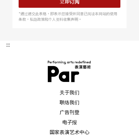
以多有差异转折。譬如，我喜欢一段张建明在牢笼
立即订阅
中，随突然切换的巴赫音乐，优雅的旋起舞；舞蹈
*通过递交此表格，即表示您接受并同意已阅读本网站的使用
条款，私隐政策和个人资料收集声明。
从造型到氛围构成了极大的张力。
「钮扣计划」感性上以「回家」为题，演后播放有
:::
表演者的纪录短片并有亲友入场致意。今年的四支
作品，在不同层面上如是回应了各自身上乡愁的形
式，一种存在的境遇，一节穿过幽深隧道的列车灯
束，被缠捆被解开的线索，或是喊啸著的悲伤小
PAR 表演艺术杂志
关于我们
丑。我持续期待这个平台不仅带舞者「回家」，更
联络我们
能进而成为新的环扣发生对话之所；让舞蹈的异质
广告刊登
风格或观念在此扣连，自我的异境，原是创作重要
电子报
的情感动能，让创作走得更远一点，想像再远一
国家表演艺术中心