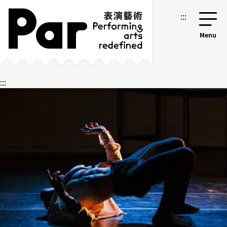
跳到主要内容区块
网站导览
:::
:::