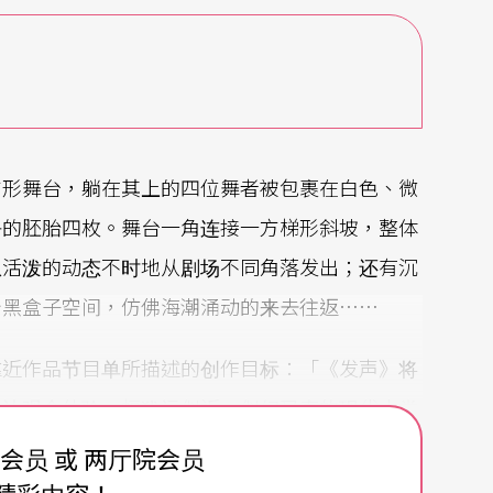
方形舞台，躺在其上的四位舞者被包裹在白色、微
净的胚胎四枚。舞台一角连接一方梯形斜坡，整体
以活泼的动态不时地从剧场不同角落发出；还有沉
个黑盒子空间，仿佛海潮涌动的来去往返……
靠近作品节目单所描述的创作目标：「《发声》将
，让观众体验一幅犹远似近、似幻又真的现代人类
间声场，以多种收放音装置截取肢体动能作为乐
费会员 或 两厅院会员