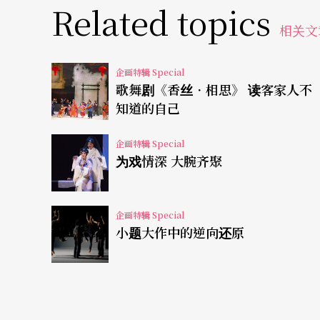
变化中，动作流畅，偶尔见到男舞者被黏住而
Related topics
贴近……
相关文
观赏过程中，笔者仿佛接收到了若干讯号，却
企画特辑 Special
歌舞剧《香丝．相思》 读客家人不
的自我抗争、对话？亦或是两个客体之间的互
知道的自己
充满丰富音讯
未见更明白的诉求
企画特辑 Special
为戏情深 大腕齐聚
再者，既然作品名称「发声」，开演后便一直
种声音？有意思的是，大约进行三分之一，清
企画特辑 Special
段，舞者们手持扩音机，三人围攻一人，听不
小题大作中的逆向还原
度；之后，手持扩音机（大声公）的舞者们分
控诉抗议或激愤提醒的话语，接近结尾之前，
的身体，同时杂音发出，后来慢慢四人互相同