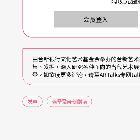
阅读完整
接收到讯号
但却又不清晰
会员登入
当场上灯光变化，表演慢慢展开，一方斜坡平
滑下；观众和舞者一起听见一个又一个提问的声音此起
re’s your family？ Where’s you
由台新银行文化艺术基金会举办的台新艺术
集、发掘，深入研究各种面向的当代艺术展
摩、碰触、撞击，舞者的身体出现不同的扭曲
登。如欲读更多评论，请至ARTalks专网talks.tai
问题所激起的回响涟漪，只是在多变的音量音
所能表现的可能性相对显得想像振幅较小。
发声
赖翠霜舞创剧场
在此舞作中，身体的讯号一直是有所意表的，
活噪音袭击下，扭曲、颤动、奔跑著、用力掀
突然剩下一人在光圈内，但怎么也撞不出其他