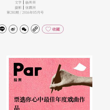
|
文字
杨美英
|
摄影
张震洲
第281期 / 2016年05月号
收藏
投票
票选你心中最佳年度戏曲作
品