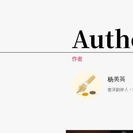
全作大致充满各种音讯，让人感到嘈杂纷乱的
舞者挣扎著、辛苦的，终于爬上了一开始她出
Auth
可能因为是难得的片刻，让人备感美丽。
观演后参见节目单所列编舞者的想法：「声音
还没有太多预期的想像。尝试第一次在没有配
作者
结，从我们的周遭环境里，企图突显那些足以影
杨美英
就声音的部分，确实可以感受到在此作品所占
资深剧评人，
声、令人不安的警笛音响等等声音的物件，以
图、强烈的情感渲染或意义指涉。
此外，再加上舞者身上的物件（令人联想成人