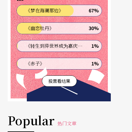
67%
《梦在海潮那边》
30%
《幽恋牡丹》
1%
《转生到异世界成为嘉庆君—发现我的祖先是诈骗集团!?》
1%
《赤子》
投票看结果
Popular
热门文章