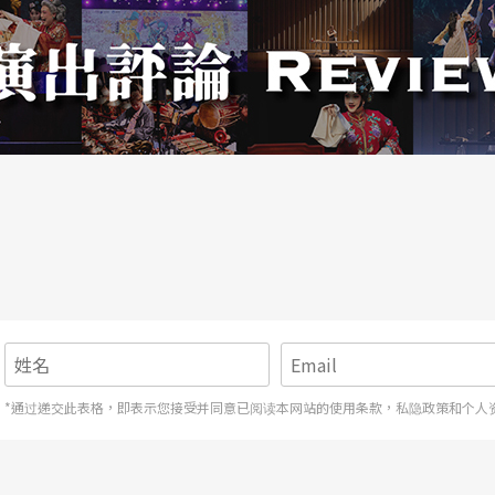
顿挫的动作语汇，理应能够交会而迸发出更大的能
可以串连，无论是以写实或诗意的逻辑、或没有逻
置，或是四人手上拿著小型收音机、那些舞者口说
某些时代步调、社会议题的关注，但仍属暧昧模糊
酣乐群舞，融会了撷取生活的某些表情和动作、以
狂似地仰天、无声笑著，灯暗。于此之际，终于感
*通过递交此表格，即表示您接受并同意已阅读本网站的使用条款，私隐政策和个人
是舞码终了，在灯暗之中，清脆的音乐盒旋律响
洄流至舞码开始之初有如胚胎孕育的身体舞动之符