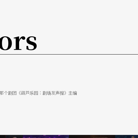
，接近尾声前的一段，警笛鸣叫著，见她，一位女
现的原点、意即斜坡平台上，现场顿时一片安静！
ors
与肢体的相互激荡，会产生什么样的效果与结果？
乐之下，以实验性的方式让肢体与生活的声音作连
响我们生命发展的声音。」（注2）
的分量，无论是细碎的的打字机声音、有力的心跳
那个剧团《葫芦乐园：剧场发声报》主编
及现场收发、演奏表现，都展现了旺盛的创作意
化、社会化的长风衣、缅怀旧时情感的小型收音