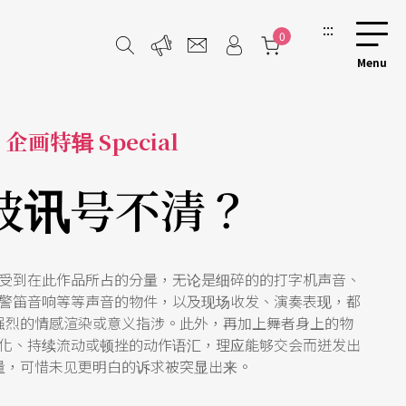
:::
0
企画特辑 Special
波讯号不清？
受到在此作品所占的分量，无论是细碎的的打字机声音、
警笛音响等等声音的物件，以及现场收发、演奏表现，都
强烈的情感渲染或意义指涉。此外，再加上舞者身上的物
化、持续流动或顿挫的动作语汇，理应能够交会而迸发出
量，可惜未见更明白的诉求被突显出来。