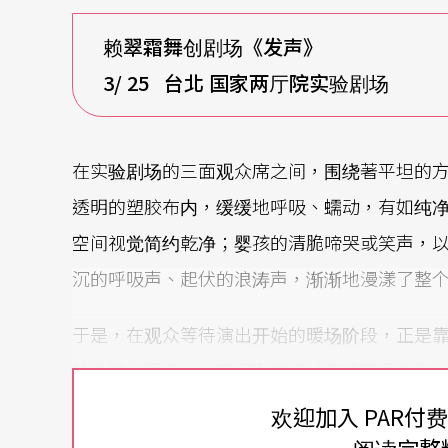
赖翠霜舞创剧场《发声》
3/ 25
台北
国家两厅院实验剧场
在实验剧场的三面观众席之间，围绕著平坦的
透明的塑胶布内，缓缓地呼吸、蠕动，有如纯
空间视觉简约乾净；婴孩的清脆啼哭或笑声，
沉的呼吸声、起伏的浪涛声，渐渐地漫漾了整
于是，在观众等待演出开始的暖场阶段，正是
结合肢体语汇，以空间声响设计完成跨界合作
精神图像。」「利用多声道音响建构多层次空
欢迎加入 PAR付
器，并与现场人声／电音同时发声。」（注1）