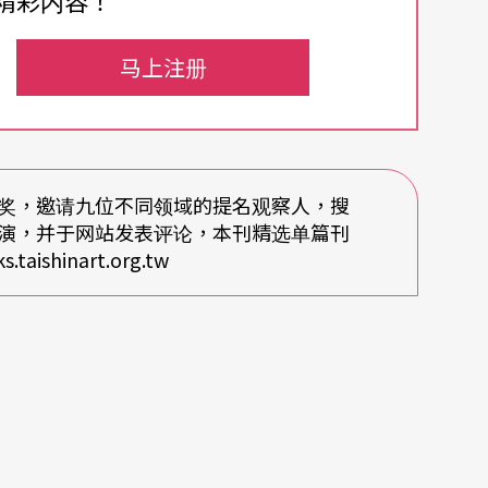
精彩内容！
马上注册
台上出现了一个人：她，打开盖子，现身，站立，
彼落的迎面而来：Where’s here？ Whe
r dream？……仿佛被这些问题的文字内容或是语言声音的抚
奖，邀请九位不同领域的提名观察人，搜
演，并于网站发表评论，本刊精选单篇刊
、歪斜、顿折等动作，给予不同的回应，如一个个
shinart.org.tw
调、文字内容与声音技术形式交错之下，肢体语汇
譬如：当舞者们都穿上长风衣后，在都市的各种生
起或是穿脱外套；一段群舞，互相推撞的舞者们，
舞者围成的圈子；一男一女的双人舞，或快或慢的