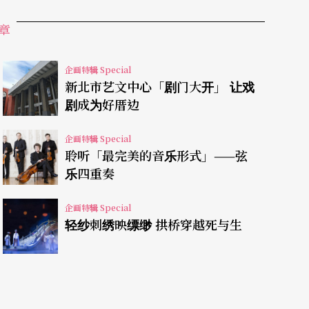
走不动的样子；在静定中，三人伸出手互相触摸、
章
又感觉不清晰，同时也想像著：到底这是一个主体
企画特辑 Special
新北市艺文中心「剧门大开」 让戏
相观望、争斗？还是个体与社会之间的拉锯！
剧成为好厝边
企画特辑 Special
聆听「最完美的音乐形式」——弦
期待著舞者如何直接以肉体发出声音、将会发出何
乐四重奏
楚地听到一位舞者用力的一声「嘘」；后来有一
企画特辑 Special
清的语言内容，也可感觉是抱怨、责骂的语调和态
轻纱刺绣映缥缈 拱桥穿越死与生
头走入观众席，来回游走，放送著听不清楚、像是
舞者们手上拿的小型收音机，以天线互相碰触彼此
化。