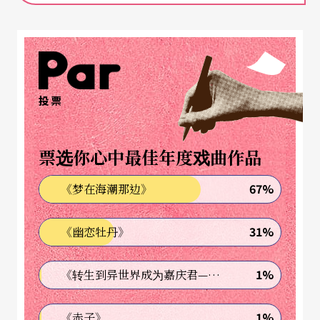
「最后，请写下自己想做的事，或是已经做了，想
持续进行的事。」
投票
（请分别写在三张纸上）
票选你心中最佳年度戏曲作品
67%
《梦在海潮那边》
现在，你有了九张纸条。
31%
《幽恋牡丹》
1%
《转生到异世界成为嘉庆君—发现我的祖先是诈骗集团!?》
请先选出三张，揉烂后丢掉。
1%
《赤子》