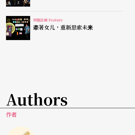
特别企画 Feature
在《未竟之室》来台前夕，让我们先开箱史蒂芬．
牵著女儿，重新思索未来
凯吉，与台湾创作者林芳宜、林宜瑾、董怡芬、林
玟圻Ctwo、日京江羽人的「未竟之室」，也试著问
问自己这些问题。
在失去一切之前。
Authors
作者