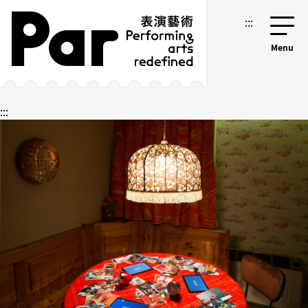
跳到主要内容区块
网站导览
:::
:::