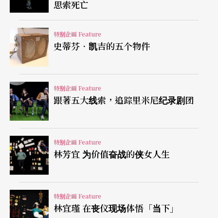
思索死亡
「你想过自己的死亡吗？」
「在这九张纸上，你会写下什么？」
特别企画 Feature
史蒂芬．凯吉的五个物件
「在你的『未竟之室』里，你想留给后世的遗产是
什么？」
特别企画 Feature
跟著五大线索，追踪里米尼纪录剧团
在里米尼纪录剧团导演史蒂芬．凯吉《未竟之室》
特别企画 Feature
中，他的问题清单不只以上问题，这位记者出身的
林芳宜 为价值奋战的侠女人生
剧场人，从真人真事建构出八座无人的「廿一世纪
陵墓」，他从死亡那里借得权威，讲述不只八位受
特别企画 Feature
访者，也指涉了我们每个人都将遭遇的历史。
林宜瑾 在丧仪现场体悟「当下」