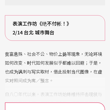
表演工作坊《绝不付帐！》
2/14
台北
城市舞台
贫富悬殊、社会不公、物价上扬等现象，无论环境
如何改变、时代如何发展似乎都难以回避；于是，
也成为讽刺与写实取材，借此投射当代图像，在虚
实对照间成为寓／预言。
自八○年代以来，表演工作坊始终维持抨击现状与
处理议题的力道，更形成「嬉闹、嘲讽而反应社会