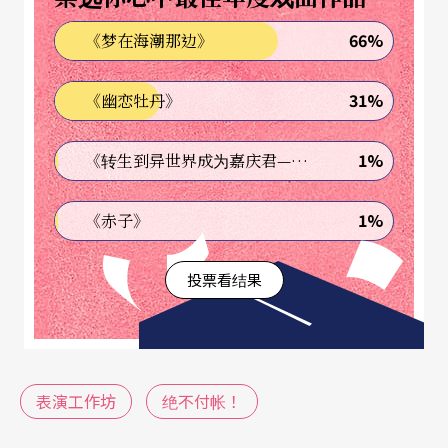
《绝不付帐！》的主要场景发生在国强（屈中恒
66%
《梦在海潮那边》
饰）与强嫂（王彩桦饰）家中，这是一栋建商偷工
减料盖成的豆腐渣房屋，早已倾斜。同时，建设公
31%
《幽恋牡丹》
司、国强工作的工厂及社区连锁超市等都是关系企
业，处处有苛刻、图利现象。因此，这间屋内的事
1%
《转生到异世界成为嘉庆君—发现我的祖先是诈骗集团!?》
件得以触发，然后连动（甚至是勾结）。
1%
《赤子》
这栋屋子的状态或许也正指陈全剧样貌——如舞台后
投票看结果
方的大门，通往舞台前方／屋内有个倾斜的坡道，
每个人物都得用极为夸张且吃力的姿势才能进屋
（除了已熟悉这栋房屋的屋主，但无感状态也产生
另一种讽刺）。于是，《绝不付帐！》便以这个姿
表演工作坊
绝不付帐！
势让「荒谬」一路倾斜到剧末；纵然其中有诸多看