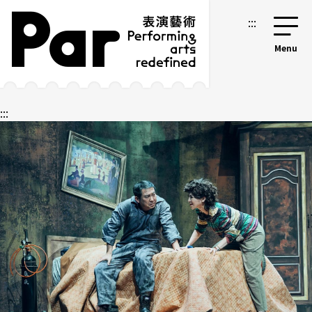
跳到主要内容区块
网站导览
:::
:::