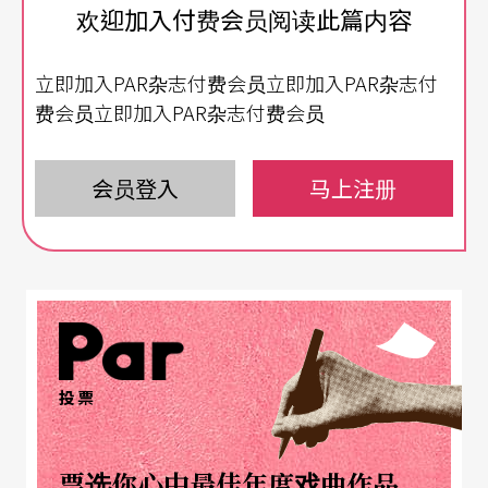
写实的表坊美学传统」
（注）
，看似取悦观众，却
欢迎加入付费会员阅读此篇内容
也尖锐指陈、酸溜讽谕，或改编西方剧作（特别是
立即加入PAR杂志付费会员立即加入PAR杂志付
「喜剧」格外鲜明），或新创剧本，都让「政治讽
费会员立即加入PAR杂志付费会员
刺」在台湾通俗剧场创作里得以发生，也作为时代
先声。
会员登入
马上注册
当表演工作坊于二○二○年演出一九九八年首演的
《绝不付帐！》（原剧本为达利欧．弗Dario Fo于
一九七四年完成的喜剧剧本
We Won't Pay! We Wo
n't Pay!
），在线性时间轴里的意义如何生成，乃至
于转变？
投票
荒谬的高速倾斜
票选你心中最佳年度戏曲作品