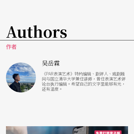
惊觉过度操作刻板印象的失衡。其中，以原住民警
员一角来说，其台词内容的掌握始终走在讽刺与歧
Authors
视的危险边际，虽较多直指官商勾结、法制失能等
现象的抨击，借此对照国强，也带出剧作主题，但
作者
其中提及靠加分等内容，以及选择原住民作为人物
吴岳霖
身分的原因，依旧令人质疑。于是，观众的哄堂大
笑到底是因口音的谐拟，还是讽谕内容？或者，是
《PAR表演艺术》特约编辑、剧评人、戏剧顾
问与国立清华大学兼任讲师，曾任表演艺术评
两者的彼此加成？──那么，模仿原住民语调不还
论台执行编辑。希望自己的文字里能够有光，
还有温度。
是落入以汉人语调为准的戏谑心态吗？
却步的是时代，还是群众？
「政治正确」与「政治不正确」间的流动关系与准