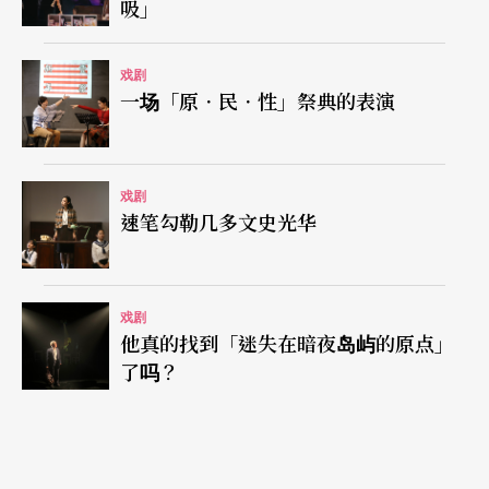
吸」
性与权威性，面对上位者只有服从，看到抗争认为
是扰乱秩序，感受到不公却宁可接受等。参与抗争
戏剧
一场「原．民．性」祭典的表演
的强嫂，看似强悍，却在丈夫面前时而唯唯诺诺、
时而闪烁其词，反映的是夫妻的传统关系，庸俗显
而易见。典型人物的设定让演员易于发挥，不管是
戏剧
速笔勾勒几多文史光华
否熟稔剧场的表演方法。这些人物塑造更刻意不追
求多面性与立体化，近似于「工具」去推动情节，
进一步打通背后所欲传达的主旨──或者，达到剧
戏剧
他真的找到「迷失在暗夜岛屿的原点」
场效／笑果。
了吗？
但，「尺度的拿捏」始终是这类型创作的「能」与
「不能」。特别是在此版唯一没更换演员的唐从圣
身上，虽见他一人分饰多角的语言诠释功力，却也