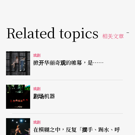
似合理的剧情，却很快会被哭笑不得的情境所破
坏。
Related topics
同时，这个版本的《绝不付帐！》在舞台设计上更
相关文章
加强化一种诡谲的荒谬感——刻意重新上色却反显贫
困且空荡的冰箱、旧式厨具等，却配上古典宫廷风
戏剧
掀开华丽奇观的帷幕，是……
的梁柱与衣橱，让现实与魔幻如同补丁，更突显荒
谬是被预设的失控状态。
戏剧
典型人物的发挥与失衡
剧场机器
「典型人物的发挥」是《绝不付帐！》得以制造荒
谬并加重讽刺力道之处。像是主角国强的性格，便
戏剧
在模糊之中，反复「摆手、踢水、呼
是所谓「沉默的大众」──相信法制、政治的功能