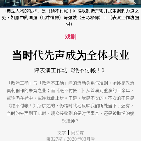
「典型人物的发挥」是《绝不付帐！》得以制造荒谬并加重讽刺力道之
处，如剧中的国强（屈中恒饰）与强嫂（王彩桦饰）。（表演工作坊 提
供）
戏剧
当时代先声成为全体共业
评表演工作坊《绝不付帐！》
「政治正确」与「政治不正确」间的流动关系与准则，始终是政治
讽刺创作的未竟之业；而《绝不付帐！》从首演到重演的廿余年，
或许仍在途中，或许就此止步。于是，我是不安的。不安的不只是
《绝不付帐！》所讲述的，仍跨时代地反映我们所处当下；还有，
当时的先声到了此时，观众接收到的是时代寓言，还是被取悦的娱
乐挂帅？
|
文字
吴岳霖
第327期 / 2020年03月号