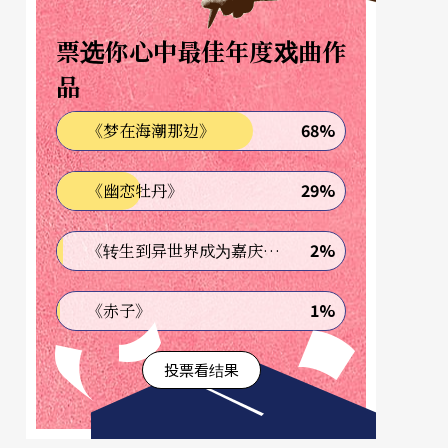
票选你心中最佳年度戏曲作
品
68%
《梦在海潮那边》
29%
《幽恋牡丹》
2%
《转生到异世界成为嘉庆君—发现我的祖先是诈骗集团!?》
1%
《赤子》
投票看结果