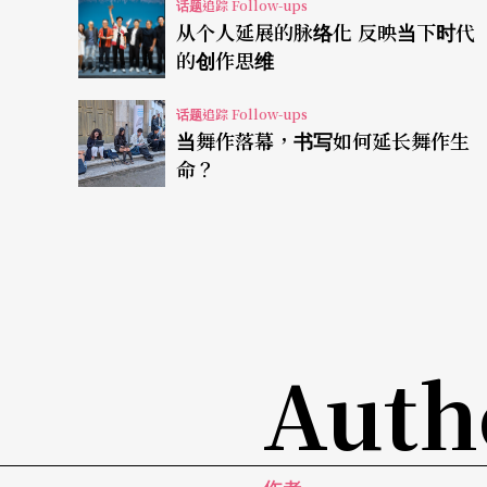
话题追踪 Follow-ups
从个人延展的脉络化 反映当下时代
果陀剧场梁志民导演数次要求演唱西洋音乐剧
的创作思维
表达张力」，他直言，「台湾中文音乐剧已经
方面有所准备，会更有机会脱颖而出。」
话题追踪 Follow-ups
当舞作落幕，书写如何延长舞作生
命？
故事工厂艺术总监黄致凯听新秀歌声「嗓音甜
一遍，「试著增加身体律动，尽量将声音能量
院。」黄致凯期待演员「爆发力」，乃至吸引
关注表演者「掌握表演的能力」。他看新秀又
难、抱怨，要求同样的剧情「换手段再演一次
Auth
说话可以看出他的想像力，对表演投入的专注
绿光剧团团长罗北安提点：「甄选不是表演，
表现声音。」他并建议青年表演者「不要选择