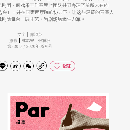
光剧团、疯戏乐工作室等七团队共同办理了前所未有的
甄选会」，并在国家两厅院的协力下，让这些潜藏的表演人
戏剧院舞台一展才艺，为剧场增添生力军。
|
文字
陈淑英
|
摄影
林韶安
、
张震洲
第330期 / 2020年06月号
收藏
投票