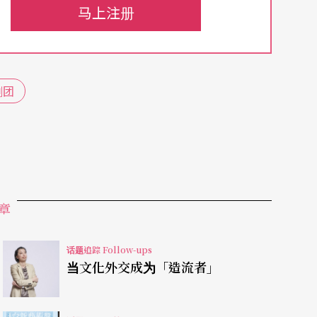
选。
马上注册
不限风格、曲风，可以自创或是经典。演出完毕，
团，视需求提问。这次潜力新星联合甄选是剧场界
剧团
者的亲朋好友，以及想见识甄选场面的艺文界朋友
疫不对外开放，主办单位特别提供直播，让无法进
量。决选者背景多元，有剧场创作人、在纽约学习
章
保加利亚芭蕾舞团舞者、韩国交换学生，连歌手高
跳百老汇音乐剧、表演高空环舞、也有诠释独白
话题追踪 Follow-ups
大展身手。
当文化外交成为「造流者」