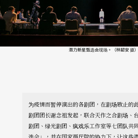
潜力新星甄选会现场。（林韶安 摄
为疫情而暂停演出的各剧团，在剧场歇止的
剧团团长谢念祖发起，联合天作之合剧场、
剧团、绿光剧团、疯戏乐工作室等七团队共同
选会」，并在国家两厅院的协力下，让这些