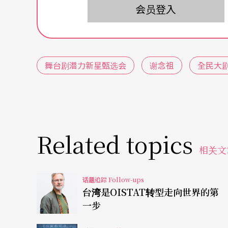
卅九人于五月六日在国家戏剧院大舞台进行决
会员登入
依甄选要点，竞演者需呈现一段三分钟表演，
再由八团的团长、艺术总监或导演组成的评审
舞台剧潜力新星甄选会
谢念祖
全民大
第一次，有心观摩实务的表演团队、关心甄选
特别多，皆想观看竞演过程，然因剧院配合防
场者同步欣赏。
整个甄选过程，让我们看到台湾强大的表演能
Related topics
相关文
戏剧与音乐的学生，百老汇音乐剧演员，还有
蕾雅也来挑战，年纪最小的只有十岁。他们唱
话题追踪 Follow-ups
剧、舞剧、演唱组曲，明显看出各个把握机会
台湾是OISTAT转型走向世界的第
一步
演后直接提问 八大评审各有看点