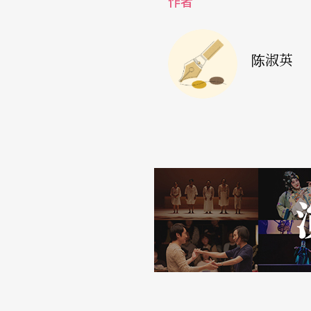
作者
作失准，就很容易被放大为『演的不像』。」
当新秀表演完毕，谢念祖总不忘举起手中的红
陈淑英
在哪个阶段，但可以感受到他们就是那么喜欢
始，谢念祖说，「因疫情关系，剧团过得很辛
打败，他想起自己廿年前初次站上国家戏剧院
这份感动，于是举办甄选会鼓励年轻人继续追
谢念祖的初心不仅得到七大团队支持，国家表
怡汝更以协办方式免费借出戏剧院供决选使用