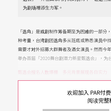
为剧场增添生力军。
「选角」是戏剧制作筹备期至为困难的一部分
种考量，台湾剧团选角多从班底或熟悉演员中找
需要才对外招募大群舞者及酒女演员。然而今
举办首届「2020舞台剧潜力新星甄选会」，
甄选会报名人数爆棚 多元背景展现各自实力
甄选会由全民大剧团团长谢念祖发起，联合天
欢迎加入 PAR付
厂、杨景翔演剧团、绿光剧团、疯戏乐工作室
阅读完整
唱、儿童演员等五大类别进行评比。四月份释