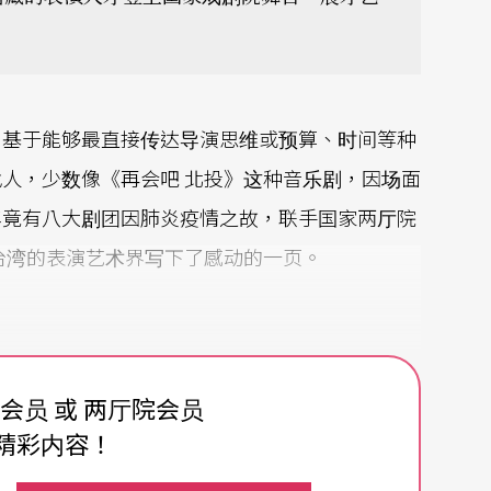
，基于能够最直接传达导演思维或预算、时间等种
人，少数像《再会吧 北投》这种音乐剧，因场面
年竟有八大剧团因肺炎疫情之故，联手国家两厅院
为台湾的表演艺术界写下了感动的一页。
作之合剧场、台南人剧团、果陀剧场，及故事工
费会员 或 两厅院会员
等七团队共同办理，分戏剧、音乐剧、舞蹈、歌
精彩内容！
出消息后，吸引八百多人报名参加初选，最后选出