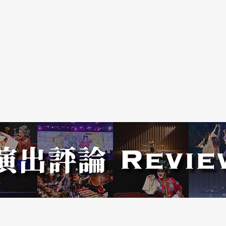
星牌子，表示欣赏，「不管现在这些表演者的能力
表演，那么在意表演这件事。」回想筹办活动起
苦，但年轻表演者更苦。」为喊话后辈不要被现实
的感动，支撑著他度过这廿年来的挫折。他想复制
求梦想，同时为剧场增添生力军。
演艺术中心董事长朱宗庆与国家两厅院艺术总监刘
。