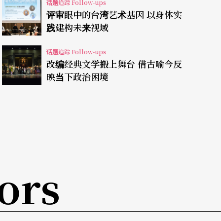
话题追踪 Follow-ups
评审眼中的台湾艺术基因 以身体实
的表演者清唱一段中文歌曲，「听中文咬字及情感
践建构未来视域
发展很多年了，既是甄选中文音乐剧演员，若在这
话题追踪 Follow-ups
改编经典文学搬上舞台 借古喻今反
映当下政治困境
美」，可是演唱时「双脚钉地板」，于是请她再唱
投射到二三四楼，想像自己征服整个国家戏剧
观众的「拉力」，而台南人剧团艺术总监吕柏伸则
念白又演剧，随机给了几个「动词」：控诉、责
」，看其带给情境的张力。吕柏伸表示，「从演员
ors
度，以及分享的信念能不能让你信服。」
是让评审看到你最棒的部分，譬如自认声音漂亮就
距离自己年龄太远的角色，否则一个嘴型，一个动