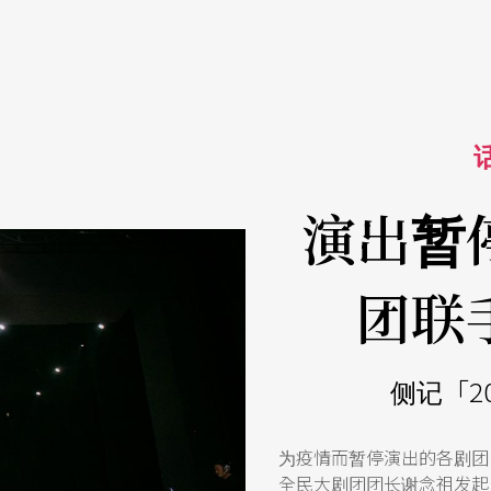
话
演出暂
团联
侧记「2
为疫情而暂停演出的各剧团
全民大剧团团长谢念祖发起