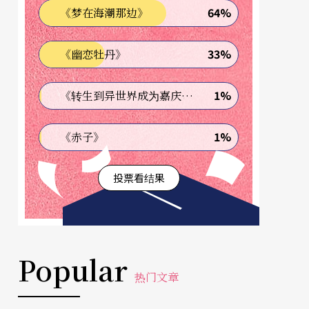
64%
《梦在海潮那边》
33%
《幽恋牡丹》
1%
《转生到异世界成为嘉庆君—发现我的祖先是诈骗集团!?》
1%
《赤子》
投票看结果
Popular
热门文章