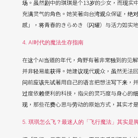
场。虽然剧中的琪琪是个13岁的少女，而现实中
充满灵气的角色。她笑著向台湾观众保证，绝
感」，将青春的きらめき（闪耀）与活力如实
4. AI时代的魔法生存指南
在这个AI当道的年代，角野有著非常独到的见
并非轻易能获得。她建议现代观众，虽然无法回
问前应该先试著用自己的语言把想法写下来，
过度依赖便利的科技，指尖的灵巧度与身心的
现，那些花费心思与劳动的原始方式，其实才
5. 琪琪怎么飞？最迷人的「飞行魔法」其实是