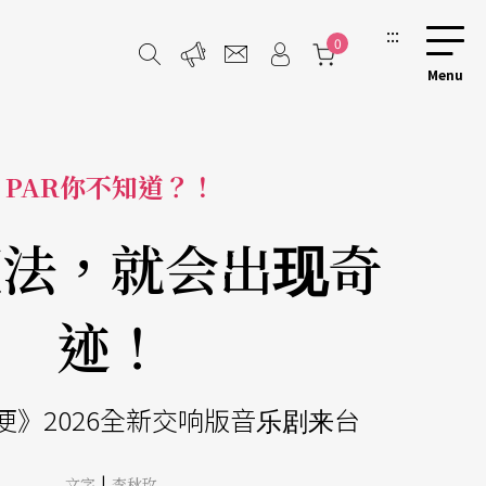
:::
0
PAR你不知道？！
魔法，就会出现奇
迹！
便》2026全新交响版音乐剧来台
|
文字
李秋玫