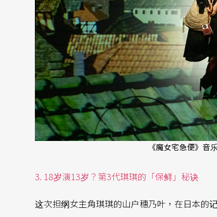
《魔女宅急便》音乐
3. 18岁演13岁？第3代琪琪的「保鲜」秘诀
这次担纲女主角琪琪的山户穗乃叶，在日本的