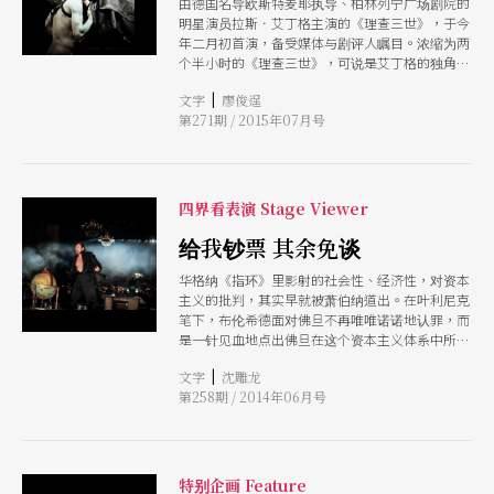
由德国名导欧斯特麦耶执导、柏林列宁广场剧院的
明星演员拉斯．艾丁格主演的《理查三世》，于今
年二月初首演，备受媒体与剧评人瞩目。浓缩为两
个半小时的《理查三世》，可说是艾丁格的独角
戏，他刻意改变身体形状「扮演」这个邪恶的怪
|
文字
廖俊逞
物，反而引发观众的认同，进而产生怜悯的情绪。
第271期 / 2015年07月号
欧斯特麦耶强调，「扮演」与「伪装」正是莎剧中
经常碰触的核心：我是谁？人类又是什么？
四界看表演 Stage Viewer
给我钞票 其余免谈
华格纳《指环》里影射的社会性、经济性，对资本
主义的批判，其实早就被萧伯纳道出。在叶利尼克
笔下，布伦希德面对佛旦不再唯唯诺诺地认罪，而
是一针见血地点出佛旦在这个资本主义体系中所犯
的一连串错误。叶利尼克的《纯金》在导演斯泰曼
|
文字
沈雕龙
与指挥Markus Poschner合作下，三月初搬上柏林
第258期 / 2014年06月号
邦立歌剧院舞台，以演员、歌剧歌手，和舞台上的
管弦乐团、声响合成器等，用简洁形式和贴近一般
人生活方式的场景和语调，有力地表达华格纳《指
环》隐射的批判。
特别企画 Feature