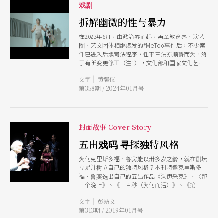
仿佛设下一道道谜题。 在德语圈，搬演易卜生榜
戏剧
上有名的欧斯特麦耶（Thomas Ostermeier）就
表示，德国的导演剧场在1970到90年代兴起时，搬
拆解幽微的性与暴力
演易卜生往往变成在「揭露灵魂的秘密」，却因而
在2023年6月，由政治界而起，再至教育界、演艺
让角色失去了行动。当欧斯特麦耶踏入易卜生的世
圈、艺文团体相继爆发的#MeToo事件后，不少案
界时，他发现人物灵魂不是故事源头，钱才是，
件已进入后续司法程序，性平三法亦顺势而为，终
「这些角色都承受巨大的经济压力，而易卜生总是
于有所变更修正（注1），文化部和国家文化艺术
用经济压力当作剧本的动力来源。」（注1） 也就
基金会等单位也著手进行涉及性平事件之创作者的
是说，剧情不是单纯因「角色怎么想」而发展，而
|
文字
黄馨仪
奖补助处置。（注2）当体制介入，民众关注度可
是建立或限制了他们物质生活的家庭关系和社会网
第358期 / 2024年01月号
能有开始降温的趋势，却也有无法自证的事件渐渐
络，影响了「角色怎么做」。换句话说，在欧斯特
被人淡忘。 随著这波#MeToo事件的阶段性落幕，
麦耶看来，大家对经济成长有多著迷、对衰退有多
却有两档作品分别于秋季的高雄、台北上演，深入
害怕，易卜生就多「当代」。他2012年带领柏林雷
剖析并探问更难以言说的性与暴力。 性暴力的多
宁广场剧院（Schaubhne am Lehniner Platz，亦
元面向 如果要谈纯粹的性暴力，输入关键字就可
译为列宁广场剧院）于亚维侬艺术节首演的《人民
封面故事 Cover Story
以查到定义。维基百科即清楚引述2002年世界卫生
公敌》，就紧扣这个观点。
组织（WHO）的《世界暴力与卫生报告》，将性
五出戏码 寻探独特风格
暴力定义为：「（施暴者）以暴力或胁迫等手段，
为何克里斯多福．鲁宾能以卅多岁之龄，就在剧坛
企图强迫他人跟自身发生任何形式的性关系、性骚
立足并树立自己的独特风格？本刊特邀克里斯多
扰、性挑逗，以及贩运自身予他人等行为，不论当
福．鲁宾选出自己的五出作品《沃伊采克》、《那
事人之间的关系为何，且可以发生在任何场所，包
一个晚上》、《一百秒（为何而活）》、《第一个
括但不限于职场或家庭。」然而落实到生活中，再
坏人》与《哈姆雷特》，介绍给台湾观众，透过他
清楚的定义也会因为人际与社会互动的复杂性，而
|
文字
彭靖文
的作品自述，也能让读者看到这位才华洋溢的导
有模糊不清的地带像是性暴力也包含言语骚扰和开
第313期 / 2019年01月号
演，是如何思考作品与创作。
黄腔等非肢体触碰的行为，而偷拍和散播私密影像