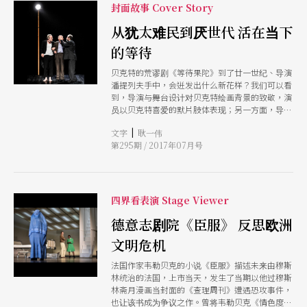
封面故事 Cover Story
从犹太难民到厌世代 活在当下
的等待
贝克特的荒谬剧《等待果陀》到了廿一世纪、导演
潘提列夫手中，会迸发出什么新花样？我们可以看
到，导演与舞台设计对贝克特绘画背景的致敬，演
员以贝克特喜爱的默片肢体表现；另一方面，导演
也透过演员的动作，表达劳动之于人的异化，令人
|
文字
耿一伟
重新思考人的存在意义；而如果把等待者想像成是
第295期 / 2017年07月号
两个在法国占领区准备等待救援的犹太人，整个角
色关系与存在状态，更是一切都变得合理起来
四界看表演 Stage Viewer
德意志剧院《臣服》 反思欧洲
文明危机
法国作家韦勒贝克的小说《臣服》描述未来由穆斯
林统治的法国，上市当天，发生了当期以他过穆斯
林斋月漫画当封面的《查理周刊》遭遇恐攻事件，
也让该书成为争议之作。曾将韦勒贝克《情色度假