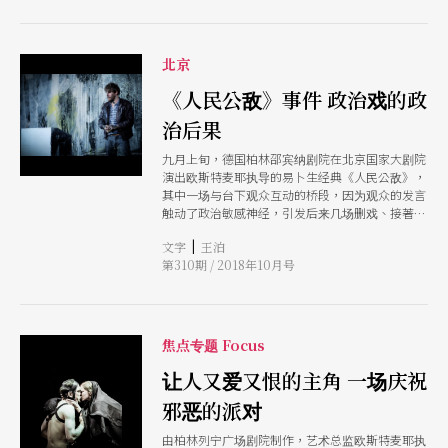
会涉及妨害秘密罪与猥亵物品罪；在林奕含《房思
琪的初恋乐园》一书问世后，权势性骚扰与性侵之
概念也进入社会大众视野，使人对性暴力中的权力
处境有不同的省思。 在2017年《房思琪的初恋乐
北京
园》之后，台湾社会花了6年的时间，翻涌出自己
《人民公敌》事件 政治戏的政
的#MeToo浪潮。当社会愈来愈能重探性与情欲、
讨论情感与性教育，亦能开始剖析性暴力的复杂程
治后果
度。 2023年的#MeToo，更体现了这点。尤其是种
种对于师生关系、职场从属、生涯发展等权势性侵
九月上旬，德国柏林邵宾纳剧院在北京国家大剧院
的揭露，更显示大众对于个人的情欲与社会阶级结
演出欧斯特麦耶执导的易卜生经典《人民公敌》，
构开始能辩证区分。2003年掀起浪潮的原创影集
其中一场与台下观众互动的桥段，因为观众的发言
《人选之人造浪者》，便是由此出发去探讨职场骚
触动了政治敏感神经，引发后来几场删戏、接著南
扰与权势暴力；近年亦有再拒剧团的《感伤之旅》
京演出取消的状况。这个事件也引起德国驻华使馆
（2019）及两厅院驻馆艺术家（2021-2022年）黄
|
文字
王泊
和歌德学院的关切，不过，很多人的疑问则是，在
郁晴的《艺术之子》（2023），以剧场形式展演论
第310期 / 2018年10月号
国家大剧院发生这么敏感的事，是审批出了什么问
证艺术创作环境中的权力位阶与关系暴力。 此波
题吗？
#MeToo亦有始于正常情感关系的受害者自白，由
此也带来个体性意愿的界限讨论，「怎样才是合意
性行为」成为一个思考关键。然而，却
焦点专题 Focus
让人又爱又恨的主角 一场庆祝
邪恶的派对
由柏林列宁广场剧院制作，艺术总监欧斯特麦耶执