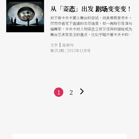
从「姿态」出发 剧场变变变！
对于将卡夫卡搬上舞台的尝试，向来是毁誉参半。
然而作者笔下诡谲的生存场景，却一再吸引导演与
编舞家，卡夫卡对人物姿态立体又怪异的描绘成为
舞台艺术家关注的重点，也似乎暗示著卡夫卡的文
学与剧场的连结。
|
文字
陈佾均
第251期 / 2013年11月号
1
2
下
一
页