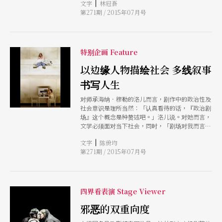
|
文字
林冠吾
不会肇事，不会上街头示威游行，也不会跟人争
第271期 / 2015年07月号
论，他们是规规矩矩的老实人，总是希望一切都很
好。所以，我想我需要一个舞台空间，能够把他们
带向舞台。」
特别企画 Feature
以边缘人物描绘社会 多线叙事
书写人生
对师承海纳．穆勒的洛儿而言，剧作中的政治性及
社会意识是理所当然：「认真看待的话，『政治剧
场』这个概念是种赘述吧。」洛儿说。对她而言，
文学必须面对当下社会，同时，「剧场对我而言是
语言的空间」，洛儿在过去的访问中提及。她总能
|
文字
陈佾均
掌握剧作家的武器语言，以出乎意料的叙事与人物
第271期 / 2015年07月号
对社会提问。
四界看表演 Stage Viewer
邪恶的双重向度