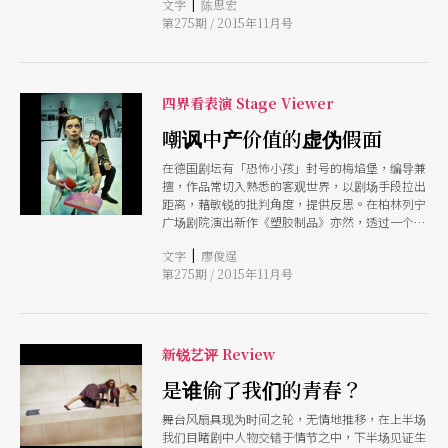
|
文字
陈思宏
之后，下半场决定主角的有罪与无罪。互动式的演
第275期 / 2015年11月号
出引发热潮，接下来有多个剧院将加入《恐怖》演
出行列。
四界看表演 Stage Viewer
嘲讽中产价值的虚伪假面
在德国剧坛有「恐怖小孩」封号的梅焰堡，编导兼
擅，作品常切入熟悉的客观世界，以剧场手段拉出
距离，藉敏锐的批判角度，提供反思。在柏林列宁
广场剧院演出新作《塑胶制品》亦然，透过一个中
产阶级家庭与帮佣间的互动，铺陈在追求人权与自
|
文字
廖俊逞
由的当代社会中所产生的结构之矛盾与倾轧，从而
第275期 / 2015年11月号
延伸出中产阶级的心理优越与政治正确的虚伪假
面。
新锐艺评 Review
是谁偷了我们的青春？
舞台风扇具现为时间之轮，无情地推移，在上半场
我们目睹剧中人物交错于情节之中，下半场见证生