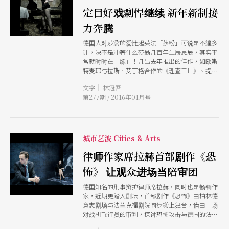
定目好戏剽悍继续 新年新制接
力奔腾
德国人对莎翁的爱比起英法「莎粉」可说是不遑多
让，决不是冲著什么莎翁几百年生辰忌辰，其实平
常就时时在「练」！几出去年推出的佳作，如欧斯
特麦耶与拉斯．艾丁格合作的《理查三世》、提
曼．寇勒的《一报还一报》、《马克白》、史泰曼
|
文字
林冠吾
的《威尼斯商人》等今年续烧，还有克里根堡将以
第277期 / 2016年01月号
《暴风雨》向莎翁致意二○一六的德国剧坛，莎翁
只有更火红！
城市艺波 Cities & Arts
律师作家席拉赫首部剧作《恐
怖》 让观众进场当陪审团
德国知名的刑事辩护律师席拉赫，同时也是畅销作
家，近期更踏入剧坛，首部剧作《恐怖》由柏林德
意志剧场与法兰克福剧院同步搬上舞台，借由一场
对战机飞行员的审判，探讨恐怖攻击与德国的法
律、道德选择，观众入场成为评审团，在聆听辩护