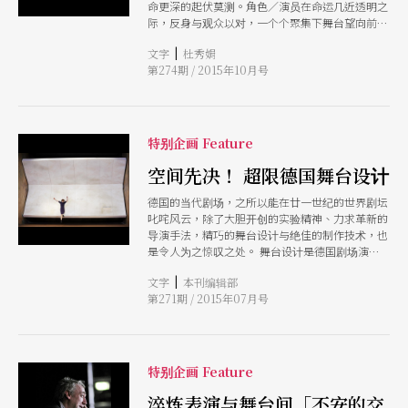
命更深的起伏莫测。角色／演员在命运几近透明之
际，反身与观众以对，一个个聚集下舞台望向前
方，翻转被观看者的地位，无言之中却有著最深刻
|
文字
杜秀娟
的回眸。
第274期 / 2015年10月号
特别企画 Feature
空间先决！ 超限德国舞台设计
德国的当代剧场，之所以能在廿一世纪的世界剧坛
叱咤风云，除了大胆开创的实验精神、力求革新的
导演手法，精巧的舞台设计与绝佳的制作技术，也
是令人为之惊叹之处。 舞台设计是德国剧场演出
最关键的剧场元素，重要性甚至凌驾剧作家；从表
|
文字
本刊编辑部
现文本意涵、呈现演出风格、界定舞台与观众的关
第271期 / 2015年07月号
系，它几乎「决定了一切」。 因此，不墨守成规
的舞台空间，就成了导演挖掘、开创崭新表演形式
的基础，当然，为让天马行空的想法付诸实践，强
大的剧场技术，不可或缺。 柏林列宁广场剧院总
监欧斯特麦耶曾自豪地表示：「尽管机关复杂的庞
特别企画 Feature
大舞台设计已经是过去式了，但是我们还有特定的
厂房能够搭造不凡的舞台。」 透过德国四位重量
淬炼表演与舞台间「不安的交