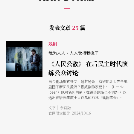
发表文章
25
篇
戏剧
我为人人，人人觉得我疯了
《人民公敌》 在后民主时代演
练公众讨论
当今剧场形式多变、题材纷杂，有谁能让世界各地
剧团不断回头搬演？挪威剧作家易卜生（Henrik
Ibsen）绝对名列前茅，在德语剧场也不例外。 以
选出德语圈年度十大作品的柏林「戏剧盛会」
（Theatertreffen）为指标，60年来累计搬演易卜
|
文字
余岱融
生的节目高达29出，且数度同年有两部不同剧院制
官网限定报导 2024/10/16
作的作品入围。能超越此纪录的，目前只有莎士比
亚和契诃夫。 易卜生被视为「现代戏剧之父」，
不仅因为其作品开启口语剧场的新页，也来自普遍
认为他对角色心理刻画的深度。然而，这般深度也