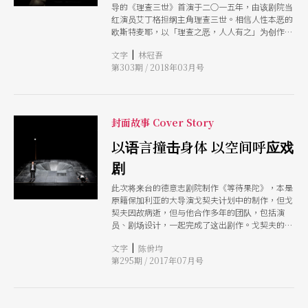
导的《理查三世》首演于二○一五年，由该剧院当
红演员艾丁格担纲主角理查三世。相信人性本恶的
欧斯特麦耶，以「理查之恶，人人有之」为创作出
发点，「塑造一个人物，他的坏居然帅到让我高
|
文字
林冠吾
兴、愉悦」，更在剧场中透过与观众的近距离互
第303期 / 2018年03月号
动，让观众成为理查夺权的「同谋」，如同共同参
与一场庆祝邪恶的派对。
封面故事 Cover Story
以语言撞击身体 以空间呼应戏
剧
此次将来台的德意志剧院制作《等待果陀》，本是
原籍保加利亚的大导演戈契夫计划中的制作，但戈
契夫因故病逝，但与他合作多年的团队，包括演
员、剧场设计，一起完成了这出剧作。戈契夫的创
作深受海纳．穆勒影响，穆勒文字中的张力与身体
|
文字
陈佾均
感受，与凝练如铭刻在石头中的力量，是戈契夫创
第295期 / 2017年07月号
作的核心，其作品在视觉上往往极为简洁，将注意
力放在由演员身体吐出的文字上。在穆勒的剧作与
戈契夫的演出中，文字不仅是意义的载体，更是音
响上、感官上的实际存在。