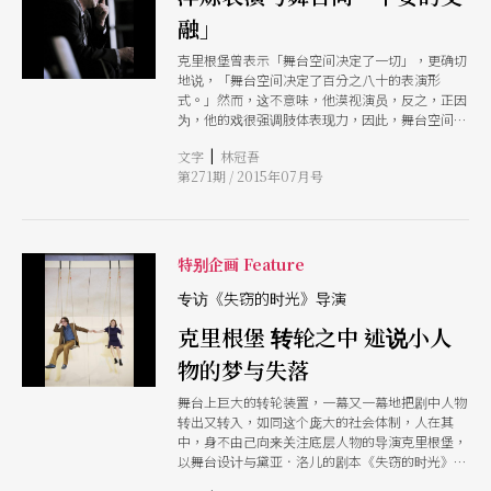
级舞台设计大师：卡特琳．布拉克、约翰纳斯．舒
融」
兹、芭芭拉．恩纳斯与杨．帕柏葆的作品，我们将
可理解舞台与演出的紧密创造。 集导演与舞台设
克里根堡曾表示「舞台空间决定了一切」，更确切
计于一身的安德烈．克里根堡，擅常打造舞台的视
地说，「舞台空间决定了百分之八十的表演形
觉奇观，对他而言，空间左右了一出戏的成败。
式。」然而，这不意味，他漠视演员，反之，正因
以他将在台湾上演的作品《失窃的时光》为例，三
为，他的戏很强调肢体表现力，因此，舞台空间，
百六十度不停上下旋转的风扇舞台，挑战了演员的
不管是出自谁手，他都要求要挑起演员的玩兴，这
表演，也展现了高超的舞台技术。 本刊独家专访
|
文字
林冠吾
当然不应只是纯粹的游戏空间，而是，得给予演员
克里根堡，一窥他如何从空间的角度思索剧场，同
第271期 / 2015年07月号
一股演戏的冲动与原动力，促使演出手段跟空间紧
时采访与他长期合作的剧作家黛亚．洛儿，谈她如
密结合，进而彰显人物性格，传达导演所解读的剧
何以语言为利器，面向当代政治与社会议题。
中意念。
特别企画 Feature
专访《失窃的时光》导演
克里根堡 转轮之中 述说小人
物的梦与失落
舞台上巨大的转轮装置，一幕又一幕地把剧中人物
转出又转入，如同这个庞大的社会体制，人在其
中，身不由己向来关注底层人物的导演克里根堡，
以舞台设计与黛亚．洛儿的剧本《失窃的时光》相
互呼应，他说：「（剧中人物）从不引人侧目，从