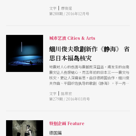
村》搬上舞台的史蒂芬．基米，执导柏林德意志剧
|
文字
廖俊逞
院的《臣服》制作，这已是该书在德语剧坛的第三
第288期 / 2016年12月号
个版本。剧中主角就像久病不愈的病人，他如同欧
洲世界的隐喻，一个濒死、难以忍受、即将自毁的
崩坏结构
城市艺波 Cities & Arts
细川俊夫歌剧新作《静海》 省
思日本福岛核灾
地震对人心的伤害与震撼既深且远，甫发生的台南
震灾让人伤恨铭心，而五年前的日本三一一震灾与
核灾，更让人深痛省思。由日德跨国合作，细川俊
夫作曲、平田织佐执导的歌剧《静海》，于一月下
旬在汉堡邦立歌剧院首演，借由该作，细川俊夫审
|
文字
陈思宏
视福岛核灾，透过清简空荡的日本剧场美学，鲜有
第279期 / 2016年03月号
激情的音符，却展现出强大的感染力。
特别企画 Feature
德国篇