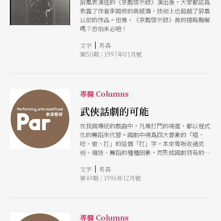
屛風表演班的《京戲啓示錄》演出後，大家都認爲
表露了作者李國修的眞感情，技術上也超越了屛風
以前的作品。但是，《京戲啓示錄》眞的隱晦難解
嗎？恐怕未必吧！
|
文字
馬森
第50期 / 1997年01月號
專欄 Columns
武俠話劇的可能
在我國傳統的戲曲中，凡是打鬥的場面，都以程式
化的舞蹈來代替。國劇中視爲四大要素的「唱、
唸、做、打」的這個「打」字，本來曾吸收過武
術、雜技、舞蹈的種種因素，而形成國劇特有的武
打的程式，自成行當。如今話劇欲在舞台上呈現武
|
文字
馬森
打場面，旣不能套用國劇之程式，又無法把拳脚師
第49期 / 1996年12月號
傅的武功搬上舞台，非要另闢蹊徑不可。這恐怕正
是話劇劇團不敢輕易嘗試的道理。
專欄 Columns