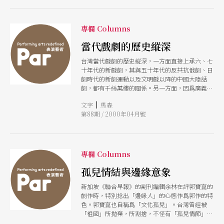
專欄 Columns
當代戲劇的歷史縱深
台灣當代戲劇的歷史縱深，一方面直接上承六、七
十年代的新戲劇，其與五十年代的反共抗俄劇、日
劇時代的新劇運動以及文明戲以降的中國大陸話
劇，都有千絲萬縷的關係。另一方面，因爲廣義的
華文新劇是西潮衝擊下的產物，那麼另一條歷史的
|
文字
馬森
縱深便伸向西方，至少要上溯到歐美的寫實主義、
第88期 / 2000年04月號
現代主義，以及目下衆說紛紜的後現代主義的戲
劇。
專欄 Columns
孤兒情結與邊緣意象
新加坡《聯合早報》的副刊編輯余林在評郭寶崑的
劇作時，特別捻出「邊緣人」的心態作爲郭作的特
色。郭寶崑也自稱爲「文化孤兒」。台灣曾經被
「祖國」所拋棄，所割捨，不怪有「孤兒情節」；
新加坡的華人是自願離棄唐山，投奔一個新的「樂