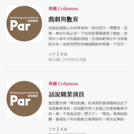
專欄 Columns
戲劇與敎育
我國自建國以來的新學制，模仿西方，把體育、音
樂、美術列爲必修，不知何故獨獨遺漏了戲劇，致
使中小學中沒有戲劇課程，各級師範學校中沒有戲
劇科系。如果我們同意通過戲劇的模擬，不但可以
獲得極大的樂趣，而且可以收到學習的更佳效果，
|
文字
馬森
那麼從幼稚園到大學的通識敎育，戲劇課程應該是
第66期 / 1998年06月號
絕對必須的。
專欄 Columns
話說職業演員
當我聽到原「華燈劇團」的演員邱書峰聲明從此下
海爲職業演員，就如聽到某人宣稱立志要做職業作
家一樣，不免爲他捏一把冷汗。「華燈」是業餘劇
團，書峰這十年的戲齡也是業餘的。現在從業餘演
員投身爲職業演員，眞是了不起的一種跳躍，何況
|
文字
馬森
是在台南這麼一個從未見職業演員的地方，又何況