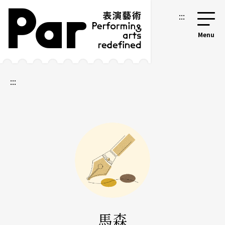
跳到主要內容區塊
網站導覽
:::
:::
馬森