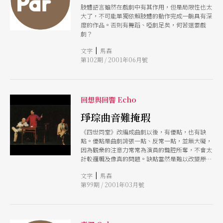
肢體語言雖然在戲劇中有其作用，但是局限性也太
大了，不可能單獨依賴肢體的動作完成一齣具有深
度的作品。否則有舞蹈、啞劇足矣，何苦還要戲
劇？
|
文字
馬森
第102期 / 2001年06月號
回想與回響 Echo
琤琮曲音難掩瑕
《四世同堂》改編成曲劇以後，有優點，也有缺
點。優點是曲劇誇張一點、反常一點，並無大礙，
因為觀衆的注意力常常為演員的聲腔所奪，不會太
計較邏輯及像真的問題。缺點當然是難以改變原作
的失實之弊。最可惜的是，因為匆匆交代故事、介
|
文字
馬森
紹人物，反倒忽略了小說《四世同堂》中那種對北
第99期 / 2001年03月號
京氣氛的營造，作為一齣以北京為背景的地方戲，
使人覺得「京味」不足。