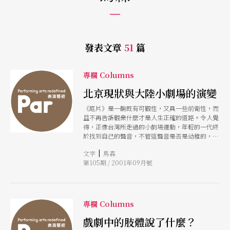
發表文章
51
篇
專欄 Columns
北京現狀與大陸小劇場的演變
《底片》是一齣既有可觀性，又具一些前衛性，而
且不再告訴觀衆什麼才是人生正確的道路。令人覺
得，正像台灣所走過的小劇場運動，年輕的一代終
於找到自己的聲音，不管這聲音是否是幼稚的，頹
廢的，或不具任何意義的，可貴的是不再重複官方
|
文字
馬森
的統一腔調。
第105期 / 2001年09月號
專欄 Columns
戲劇中的肢體說了什麼？