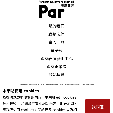
PAR 表演藝術雜誌
關於我們
聯絡我們
廣告刊登
電子報
國家表演藝術中心
國家兩廳院
網站導覽
國家表演藝術中心國家兩廳院《PAR表演藝術》版權所有
本網站使用 cookies
©
2022
Performing arts redefined. All Rights Reserved
為提供您更多優質的內容，本網站使用 cookies
統一編號 Tax Id number 00973926
分析技術。 若繼續閱覽本網站內容，即表示您同
本站所提供相關演出資訊，如有異動應以主辦單位公告為準。
我同意
意我們使用 cookies，關於更多 cookies 以及相
服務條款
｜
隱私權聲明
｜
著作權聲明