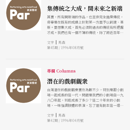
集傳統之大成，開未來之新端
其實，所有開新端的作品，也並非完全抛棄傳統，
毋寧是在旣有的成績上針對某一方面予以創建、革
新。要想集大成，首先必須對過去的傳統有所把握
才成。我們也有一個不薄的傳統，除了將近百年的
現代戲劇之外，還有數百年的傳統戲曲及生命力依
|
文字
馬森
然旺盛的地方戲曲在那裡，再加上我國現代戲劇所
第45期 / 1996年08月號
繼承的那一個久遠的西方傳統，這一切加在一起，
遠遠超過了西方的當代新潮。
專欄 Columns
潛在的戲劇觀衆
台灣潛在的戲劇觀衆實在為數不少，特別是跟小劇
場一起成長的這一代。問題是我們的小劇場自一九
八〇年起，到底成長了多少？這二十年來的小劇
場，一味強調肢體的表演，忘了還有劇本這一環，
沒有一個小劇場眞正重視過劇本的研讀。結果在肢
|
文字
馬森
體上未見成功，先丟失了靈魂。這樣如何能與同代
第42期 / 1996年04月號
的觀衆一起成長呢？