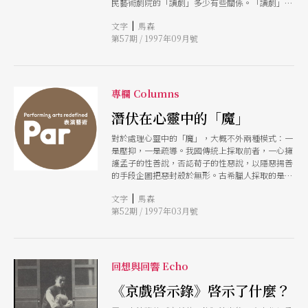
民藝術劇院的「讀劇」多少有些關係。「讀劇」在
台灣，已經被戲劇（甚至一般讀者）遺忘太久了！
|
文字
馬森
第57期 / 1997年09月號
專欄 Columns
潛伏在心靈中的「魔」
對於處理心靈中的「魔」，大概不外兩種模式：一
是壓抑，一是疏導。我國傳統上採取前者，一心擁
護孟子的性善說，否認荀子的性惡說，以隱惡揚善
的手段企圖把惡封殺於無形。古希臘人採取的是後
者，所用的方式主要是「悲劇」，正如亞里士多德
|
文字
馬森
所言「悲劇可以引發起哀憐與恐懼，使觀者的情緖
第52期 / 1997年03月號
得到發散。」
回想與回響 Echo
《京戲啓示錄》啓示了什麼？