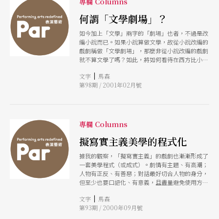
專欄 Columns
何謂「文學劇場」？
如今加上「文學」兩字的「劇場」也者，不過是改
編小說而已。如果小說算做文學，故從小說改編的
戲劇稱做「文學劇場」，那麼非從小說改編的戲劇
就不算文學了嗎？如此，將如何看待在西方比小說
更為古老且早就作為文學主體的戲劇呢？當代文學
|
文字
馬森
人所撰寫的劇作又該如何稱呼？
第98期 / 2001年02月號
專欄 Columns
擬寫實主義美學的程式化
據我的觀察，「擬寫實主義」的戲劇也漸漸形成了
一套美學程式（或成式）。劇情有主題、有高潮；
人物有正反、有善惡；對話最好切合人物的身分，
但至少也要口語化、有意義，且盡量避免使用方
言。舞美要似真而不逼真，有時強調風格化。演員
|
文字
馬森
的表演混合史坦尼拉夫斯基和傳統戲曲的表演方
第93期 / 2000年09月號
式，半生活化，半誇大化。