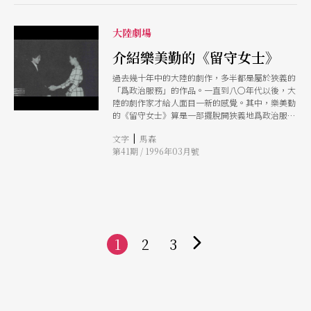
大陸劇場
介紹樂美勤的《留守女士》
過去幾十年中的大陸的劇作，多半都是屬於狹義的
「爲政治服務」的作品。一直到八〇年代以後，大
陸的劇作家才給人面目一新的感覺。其中，樂美勤
的《留守女士》算是一部擺脫開狹義地爲政治服務
的作品。
|
文字
馬森
第41期 / 1996年03月號
1
2
3
下
一
頁