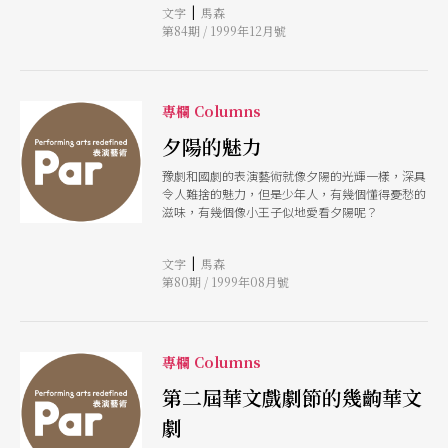
|
文字
馬森
園」，怎會也有「孤兒情節」？
第84期 / 1999年12月號
專欄 Columns
夕陽的魅力
豫劇和國劇的表演藝術就像夕陽的光輝一樣，深具
令人難捨的魅力，但是少年人，有幾個懂得憂愁的
滋味，有幾個像小王子似地愛看夕陽呢？
|
文字
馬森
第80期 / 1999年08月號
專欄 Columns
第二屆華文戲劇節的幾齣華文
劇