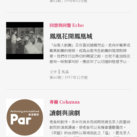
第61期 / 1998年01月號
這職業是自給的，而非受雇的！
回想與回響 Echo
鳳凰花開鳳凰城
「台南人劇團」正在嘗試破繭而出，走向半職業或
職業劇團的規模，成爲台南市各劇團的龍頭和榜
樣。我們在付出熱切的期望之餘，也就不能如旣往
般地一味鼓掌叫好，應該到了以切磋的態度予以督
促改進的時候了。
|
文字
馬森
第60期 / 1997年12月號
專欄 Columns
讀劇與演劇
老舍的劇作，多半在尚未完成時就被北京人民藝術
劇院的演員讀過，使老舍可以有機會邊聽邊改。
《茶館》的台詞所以寫得如此之「溜」，跟北京人