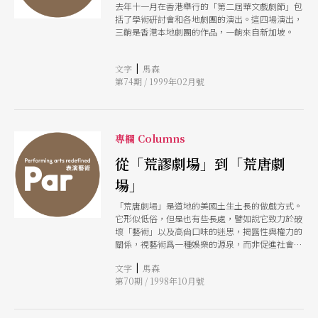
去年十一月在香港舉行的「第二屆華文戲劇節」包
括了學術硏討會和各地劇團的演出。這四場演出，
三齣是香港本地劇團的作品，一齣來自新加坡。
|
文字
馬森
第74期 / 1999年02月號
專欄 Columns
從「荒謬劇場」到「荒唐劇
場」
「荒唐劇場」是道地的美國土生土長的做戲方式。
它形似低俗，但是也有些長處，譬如說它致力於破
壞「藝術」以及高尙口味的迷思，揭露性與權力的
關係，視藝術爲一種娛樂的源泉，而非促進社會進
步的載體。
|
文字
馬森
第70期 / 1998年10月號