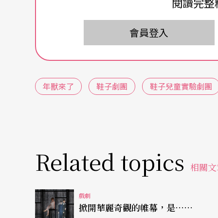
閱讀完整
年獸造型富想像力
會員登入
年獸的造型是
鞋子劇團
製作這一齣戲最富想像
像是舞獅用的獅頭與商代銅器的龍紋圖案兩者
無疑是從龍得來的靈感，整體印象洋溢一股古
年獸來了
鞋子劇團
鞋子兒童實驗劇團
兩身的外觀相同，卻分明由一男一女分飾，又
的，在近腰部處以粉土色布條相接，平時輪流
中，年獸耍足了童趣。這一景以逗樂爲主，輕
的恐怖怪獸竟然如此可愛，連遊戲作樂的方式
Related topics
整齣戲的點睛之筆。
相關文
到第一景結束時年獸退場爲止，導演掌握舞台
戲劇
掀開華麗奇觀的帷幕，是……
了》沒有設布景，甚至連道具也極度簡化，但