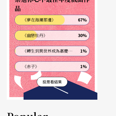
品
67%
《夢在海潮那邊》
30%
《幽戀牡丹》
1%
《轉生到異世界成為嘉慶君—發現我的祖先是詐騙集團!?》
1%
《赤子》
投票看結果