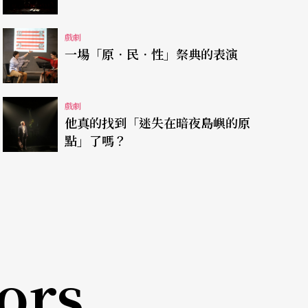
這樣的條件下，場景的轉換可以透過台詞──包括
戲劇
透過明確的空間區隔藉由演員的走位來交待。說書
一場「原．民．性」祭典的表演
，猶如第二景村民的肢體語言，都能達到換景的作
把白練留到除夕年獸兩身全醒上了陸地才撤走，則
戲劇
開海底，舞台空間順理成章轉換爲陸地，說書人通
他真的找到「迷失在暗夜島嶼的原
處理的話，爲了避免說書人凌波而來的錯覺，他可
點」了嗎？
至於混淆不淸。另一個瑕疵在年獸聞樂起舞時，說
稱作垃圾歌和資源回收歌，成人聽了會發出會心的
的幼兒卻是一頭霧水。探戈舞曲就更別提了。汲取
驗範疇，再好的創意也會落空而味同嚼蠟。
ors
道具，光憑扮相和肢體語言要瞭解他的身分，在成
在於生活的經驗，如第四景以眞人扮桌椅，或第五