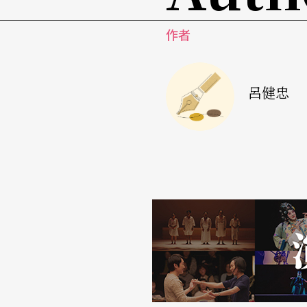
景不用道具而空手剁餃饀，都是幼兒生活範圍
作者
卻是很鮮活的一個角色；以玩具熊充當娃娃所
的是老婆婆的動機，她要留下來竟然是爲了「
呂健忠
中，老婆婆的台詞是「今年我要留下來跟牠拼
基金會，1993〕11），話中隱然有伏筆在，是
情節未盡合情合理
三、四兩景最大的敗筆是神仙的扮相，只從一
仙變成什麼，很多小朋友答說把他變成「老公
老公公設想的剁餃饀和放鞭炮這兩個點子倒深
鞭炮也一樣，兩人成對互相擊掌邊唸兒童猜拳
第五景捕捉年獸時獲致高潮，台上台下異口同