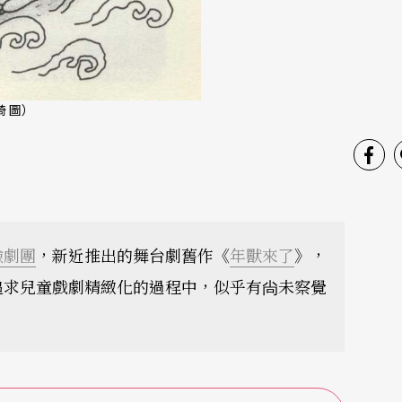
 圖）
驗劇團
，新近推出的舞台劇舊作《
年獸來了
》，
追求兒童戲劇精緻化的過程中，似乎有尙未察覺