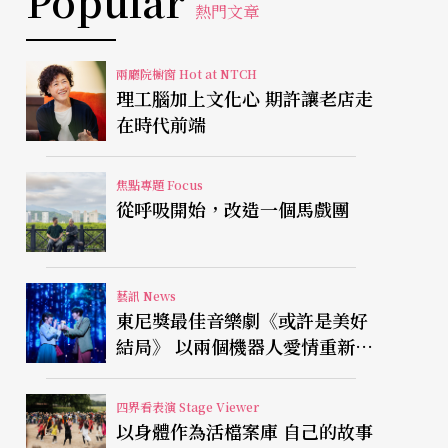
Popular
熱門文章
兩廳院櫥窗 Hot at NTCH
理工腦加上文化心 期許讓老店走
在時代前端
焦點專題 Focus
從呼吸開始，改造一個馬戲團
藝訊 News
東尼獎最佳音樂劇《或許是美好
結局》 以兩個機器人愛情重新凝
視有限人生
四界看表演 Stage Viewer
以身體作為活檔案庫 自己的故事