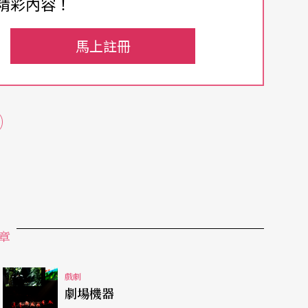
精彩內容！
馬上註冊
力之處：臉部的幾何形象與兩身連體的對稱形態好
的綜藝體，耳朶和鼻子卻使人聯想到豬八戒，綠鱗
拙的韻味，看來似曾相識卻又啥也不像的怪物。這
叫人想起「二龍」之像。不過年獸的兩身是獨立
睡覺，只在除夕才會同時醒來。在說書人介紹聲
鬆的氣氛正和年獸的造形相映成趣，觀衆原本預期
都那麼生活化、現實化、兒童化，這一景稱得上是
章
情境與節奏可圈可點，雖然瑕疵難免。《年獸來
戲劇
劇場機器
是呈現在舞台上的角色造形、肢體語言和敍事脈絡