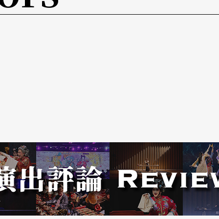
所及的經驗，故無此困擾。大娘的戲份雖然不重，
營造出來的童趣幽默，親、子咸宜。令人難以置信
看看年獸長什麼樣子」和「要抓年獸」。在劇本
了」（黃美滿等，《年獸來了》〔台北：周凱劇場
說得通的。
事即可看出扮相之離譜：說書人問現場觀衆要把神
公」，因爲他們錯認神仙是個老婆婆。不過第四景
具創意。所謂剁餃饀，其實只是手勢加上擬聲；放
的口訣。此一想像結合趣味所營造出來的創意，在
聲「剁、剁、剁」與「霹哩啪啦碰」，氣氛之熱烈