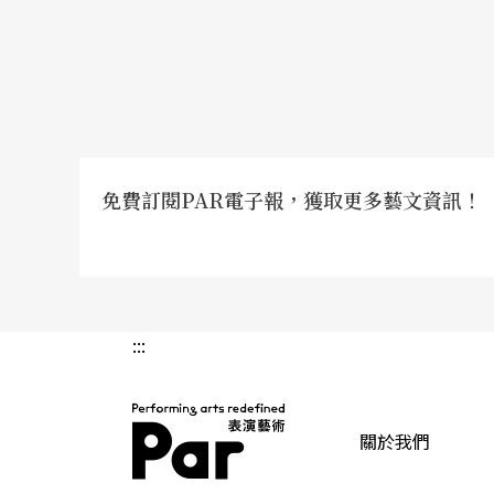
難得一見。非常可惜的是，鞭炮聲不但嚇不著
範，此時現場氣氛卻已冷淡，喪失了一氣呵成
民俗傳說的旨趣。傳說不是不能改變，但是不
成可愛，就沒必要讓牠吃人。如果年獸只是「
能有所發揮，而不僅止於製作一齣應景戲。
免費訂閱PAR電子報，獲取更多藝文資訊！
最後一景，說書人有鑒於年獸「怎麼看都是稀
且證明年獸會聽他的話：果然是一個口令一個
好謝幕。「只好謝幕」充滿無奈，卻是《年獸
:::
必須解決的問題是：爲什麼年獸會聽，或要聽
書人馴服年獸，問題當可迎刃而解；此一解法
僅是口頭介紹──年獸，正可作爲「說書人講
關於我們
PAR 表演藝術雜誌