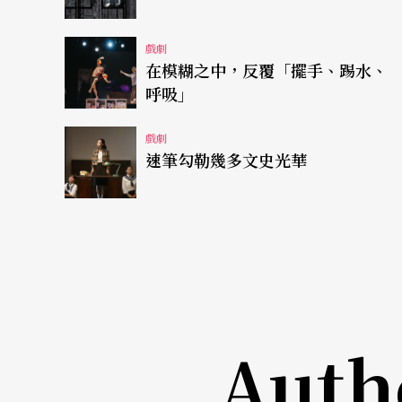
界定得淸淸楚楚，這是一齣傳統的寫實劇。在
戲劇
說書人的旁白──和肢體語言來交待，也可以
在模糊之中，反覆「擺手、踢水、
人介紹「年獸住在海底」和「在一個村子裡」
呼吸」
用。可惜這一個空間槪念未能一以貫之。如果
戲劇
年獸在第一景結束時下場正可以解釋爲年獸離
速筆勾勒幾多文史光華
報村人「年獸來了」也才有合理的解釋。如此
以改由舞台右側沿海岸出場，舞台空間也就不
書人把〈少女的祈禱〉、〈酒矼倘賣嘸〉分別
微笑，沒聽過垃圾車一路播放〈少女的祈禱〉
自現實生活的幽默或喜感，一旦超出觀衆的經
Auth
類似的「蠟」味又出現在第二景：獵人打獵無
人不是問題，在幼兒可能一時不易想像。關鍵