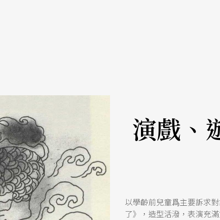
演戲、
以學齡前兒童爲主要訴求對
了》，造型活潑，表演充滿