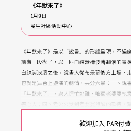
《年獸來了》
1月9日
民生社區活動中心
《年獸來了》是以「說書」的形態呈現，不過
前有一段楔子，以一匹白練營造波濤翻滾的景
白練消浪濤之後，說書人從布景幕後方上場，
容就是舞台上搬演的劇情，共分六景：一、說
「年獸來了」，衆人慌忙逃難，唯獨老婆婆執
善心人；四、老公公受到老婆婆熱誠的款待，
餃饀和放鞭炮都發生不了作用，後來靠大紅布
歡迎加入 PAR付
發落怪獸，說書人主張「從哪裡來就回哪裡去