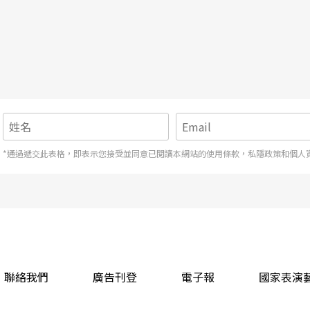
年獸，反見年獸也和聲玩起遊戲，至紅布展開才就
的先機。更嚴重的是，年獸不怕鞭炮根本背離這個
能沒有整體的策略；旣然要把年獸的造形從恐怖變
據說會吃人」，鞋子劇團的創意與喜劇意念應該更
有動物」，因此主張「從哪裡來就回哪裡去」，並
*通過遞交此表格，即表示您接受並同意已閱讀本網站的使用條款，私隱政策和個人
動作，童趣一貫到底。旣然年獸不再危害人間，只
來了》的煞尾給人的感覺，實在嫌草率了些。編劇
，或該聽，說書人的話？如果，比方說，設法讓說
，如果在第一場就安排說書人「帶出」──而不僅
故事」的必然結局。
聯絡我們
廣告刊登
電子報
國家表演