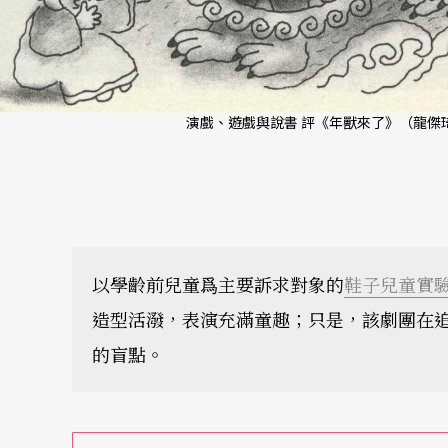
演戲、遊戲與說書 評《年獸來了》（龍傑琦
以學齡前兒童爲主要訴求對象的
鞋子兒童實
造型活潑，表演充滿童趣；只是，該劇團在
的盲點。