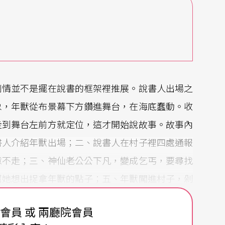
劇情並不是擺在說書的框架裡推展。說書人出場之
象，年獸從布景幕下方鑽進舞台，在海底蠢動。收
走到舞台左前方就定位，這才開始說故事。故事內
書人介紹年獸出場；二、說書人在村子裡四處通報
意不走；三、神仙老公公下凡，變成乞丐，要尋找
幫她想出捉拿年獸的點子；五、年獸闖進村子，剁
活捉怪獸；六、逃難的村人回來，拿不定主意如何
費會員 或 兩廳院會員
」。緊接著謝幕。