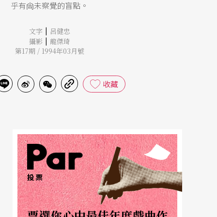
乎有尙未察覺的盲點。
|
文字
呂健忠
|
攝影
龍傑琦
第17期 / 1994年03月號
收藏
投票
票選你心中最佳年度戲曲作