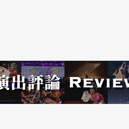
人重新在舞與非舞、虛與實的界限模糊之際，重新
之時，他曾自剖《臥虎藏龍》對他而言，乃是實現
中有關中國文化的夢。一場竹林纏鬥，把中文武俠
的影像。在國家劇院，編舞家林懷民同樣以竹入
析就顯得多餘且庸人自擾。然而，透過舞者的肢體
技，卻也成為令人動容的舞台觀賞經驗。一樣竹
同，表現的形式互異，反映的不外是個人與群體文
個人的、也是文化的、是即時的、更是長遠的。
四月二十八日。