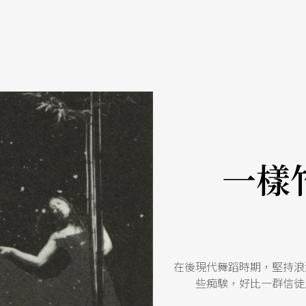
一樣
在後現代舞蹈時期，堅持浪
些痴騃，好比一群信徒