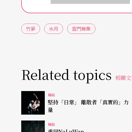
家佩爾特（A. Pärt）之手，在各段音樂間
多少影響了對整體舞作的感知經驗。這種刻意
情？）也反映在八段以季節更迭為序的舞蹈段
竹夢
水月
雲門舞集
引、西方現代舞技巧等等──這也或許是日前
因（註）。然而，在拼貼的現象之外，似乎可
的可能性，在運用肢體語彙時所帶有的一種恣
Related topics
在抱持任何形式的傳統主義就是落伍的後現代
相關文
體訓練的雲門舞集顯得有些痴騃，在編舞家的
們日積月累淬鍊後的身體，神聖地守護著這近
舞蹈
堅持「日常」 離散者「真實的」力
舞者肢體動作精準，在各段風格殊異舞蹈的表
量
舞，充分展現肢體能量與精靈般的趣味。
舞蹈
重回NaLuWan
特別値得讚賞的是女舞者們，每個人風格鮮明