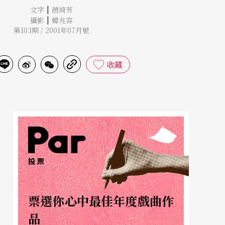
|
文字
趙綺芳
|
攝影
韓兆容
第103期 / 2001年07月號
收藏
投票
票選你心中最佳年度戲曲作
品