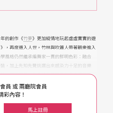
今年的創作《
竹夢
》更加縱情地玩起虛虛實實的遊
月》，再度遁入人世，竹林與吹簫人帶著觀衆進入
美學風格仍然繼承編舞家一貫的鮮明色彩：融合
服裝，加上先知先覺挑選出來感染力十足的音樂
之外，雲門歷年來引介給台灣觀衆的非主流民族音
可以感到熟悉感，和一種因熟悉而產生的安全感。
費會員 或 兩廳院會員
精彩內容！
的無伴奏大提琴組曲，過水無痕的動作本身和音樂
於此，《竹夢》的音樂主要出於愛沙尼亞裔的音樂
馬上註冊