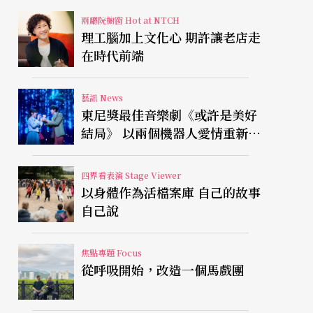
兩廳院櫥窗 Hot at NTCH
理工腦加上文化心 期許讓老店走
在時代前端
藝訊 News
東尼獎最佳音樂劇《或許是美好
結局》 以兩個機器人愛情重新凝
視有限人生
四界看表演 Stage Viewer
以身體作為活檔案庫 自己的故事
自己說
焦點專題 Focus
從呼吸開始，改造一個馬戲團