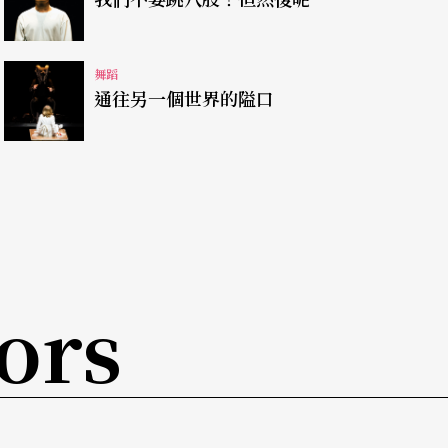
線條，動作穿透指尖，後生可畏。許芳宜在舞台上
一段雙人舞中，梳著高聳馬尾的她，配上突出的顴
舞蹈
通往另一個世界的隘口
似柔弱的肢體、透過幾近裸裎的舞衣顯露出的自我
成極度不平衡的權力關係，張力十足。
上半場一開始白衣男子穿梭竹林的飄逸虛渺，下半
近眞實。果不其然，一場意趣橫生的風吹場面，預
ors
舞者以電風扇吹撩紅衣女子們的長髮與衣裙，除了
的一種自我顚覆？同樣的舞者，舞衣卻已褪去，身
再有眷戀，也像沉溺劇中的吹蕭人，最終不免硬生
才發生在舞台上的一切，果眞只是一場夢？！編舞