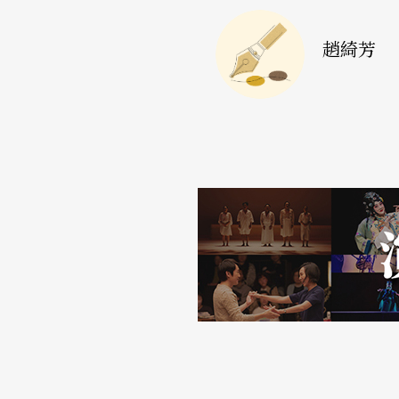
者的一招妙計，除了引人發噱之外，或許也讓
趙綺芳
思考劇場演出的本質吧？
在電影導演李安以《臥虎藏龍》一片揚名國際
一個長久以來隱藏在像他這樣一個中年男人心
小說極致的動作美學，從想像變成視覺上為眞
夢，既名為抒情之作，或許任何型態的理性分
舞動所娓娓道來的夢，沒有令人炫目的現代科
林，百種夢想：藝術家選擇創作的媒介雖有不
化經驗的再思──是感官的、也是精神的；是
註：
〈一場記憶的拼貼〉，見《民生報》，九十年