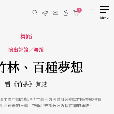
:::
0
舞蹈
演出評論／舞蹈
竹林、百種夢想
看《竹夢》有感
漫主義中國風與現代主義西方肢體訓練的雲門舞集顯得有
用淬鍊後的身體，神聖地守護著這近似信仰的傳統。