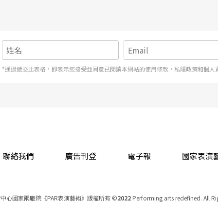
候選人
*通過遞交此表格，即表示您接受並同意已閱讀本網站的使用條款，私隱政策和個人
聯絡我們
廣告刊登
電子報
國家表演
中心國家兩廳院《PAR表演藝術》版權所有
©
2022
Performing arts redefined. All R
統一編號 Tax Id number 00973926