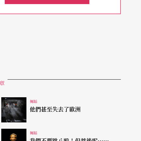
雖然沒有關聯，卻無可避免地呈現出朦朧的線性結構，
的不相關聯（因爲編舞家強調不求敘事但求抒
落和其動作語彙上──包含了水袖、身段、太極導
陳品秀為文評論時之所以以「拼貼」名之的主要原
以感受到編舞家基於舞者多元化的身體訓練所產生
意。
舞蹈時期，堅持浪漫主義中國風與現代主義西方肢
章
無懼之外，雲門的舞者們好比一群信徒，用她／他
似信仰的傳統。舞台上雲門舞者的表現有目共睹，
舞蹈
他們甚至失去了歐洲
現都能掌握不同火侯，例如在〈夏喧〉中的一場群
舞蹈
我們不要跳八股！但然後呢……
，彼此間卻又能維持一種調和的氣息。年輕舞者林