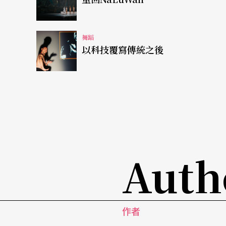
姿君在一段與吳義芳的雙人舞中，展現勻稱的
有一股令人無法忽視的魅力，在和宋超群的另
舞蹈
以科技覆寫傳統之後
骨，似乎令人看到瑪莎．葛蘭姆的影子；她看
壓抑，和包裝緊密的高大男舞者，在視覺上形
人與群體文化經驗的再思
女性的處境遂成了下半場舞蹈的重點，對照於
場的《竹夢》中，紅衣女子的淒苦似乎太過逼
Auth
告了「不論是非眞假，這場夢終將散去」。男
在視覺上產生的趣味之外，或也可算是編舞者
體則由虛矯的表現到機械性的操作，即使觀衆
作者
生地被舞台監督一記喚醒，簫聲嘎然而止，適