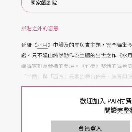
國家戲劇院
拼貼之外的恣意
延續《
水月
》中觸及的虛與實主題，雲門舞集
戲。只不過由純然動作為主體的出世之作《水
編舞家刻意營造的夢境。《竹夢》整體的舞台
「中國」與「西方」元素的舞台佈景、裝置與
（除了《水月》使用巴赫的無伴奏大提琴組曲
樂，大概不比台北愛樂電台遜色），觀衆立即
歡迎加入 PAR付
閱讀完整
然而若仔細深究起來，《水月》因為使用巴赫
互為平行，營造出不具結構的完整形式。相對
會員登入