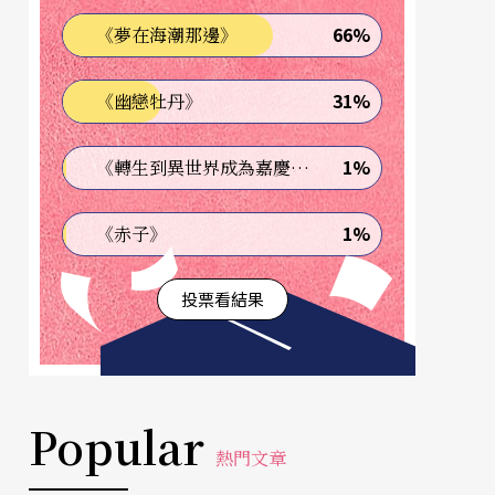
66%
《夢在海潮那邊》
31%
《幽戀牡丹》
1%
《轉生到異世界成為嘉慶君—發現我的祖先是詐騙集團!?》
1%
《赤子》
投票看結果
Popular
熱門文章