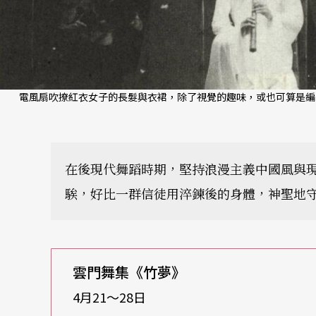
電風扇吹撩紅衣女子的長髮與衣裙，除了視覺的趣味，或也可算是編
在後現代舞蹈時期，堅持浪漫主義中國風與
騃，好比一群信徒用淬鍊後的身體，神聖地
雲門舞集《竹夢》
4月21〜28日