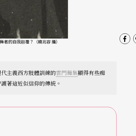
舞者的自我顚覆？（韓兆容 攝）
現代主義西方肢體訓練的
雲門舞集
顯得有些痴
守護著這近似信仰的傳統。