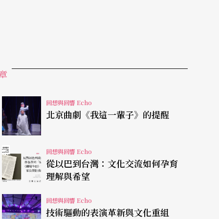
，情節簡練、結構清晰、人物鮮明、形象迥異，是
意識流、蒙太奇、剪影效果等手法，電視連續劇的
寫意等多種藝術手段的借鑒，豐富了芭蕾舞劇原有
章
面，且有效地推進劇情的邏輯發展，使得看膩了千
回想與回響 Echo
北京曲劇《我這一輩子》的提醒
剪影朦朧化處理；一段情人用手觸摸三太太腳背的
板把少女擠進當下拼裝起來的花轎；家丁們用紅頭
回想與回響 Echo
，連同二姨太，在舞台上摸爬滾打，拼命掙扎，直
從以巴到台灣：文化交流如何孕育
理解與希望
回想與回響 Echo
技術驅動的表演革新與文化重組