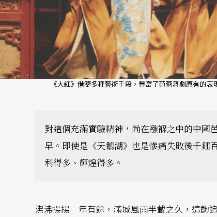
《大紅》借鑒多種藝術手段，豐富了芭蕾舞劇原有的表現
對這個充滿實驗精神，尚在襁褓之中的中國
早。即使是《天鵝湖》也是慘痛失敗後千錘
利得多、輝煌得多。
沸沸揚揚一年有餘，滿城風雨半載之久，這齣