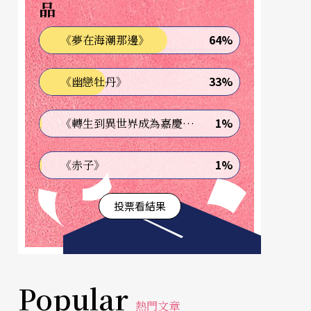
品
64%
《夢在海潮那邊》
33%
《幽戀牡丹》
1%
《轉生到異世界成為嘉慶君—發現我的祖先是詐騙集團!?》
1%
《赤子》
投票看結果
Popular
熱門文章