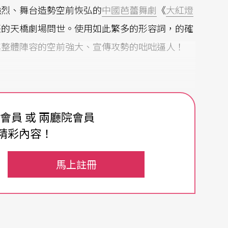
強烈、舞台造勢空前恢弘的
中國芭蕾舞劇
《
大紅燈
張的天橋劇場問世。使用如此繁多的形容詞，的確
其整體陣容的空前強大、宣傳攻勢的咄咄逼人！
正面地回答了「這等『妻妾成群』的『昏暗』題
費會員 或 兩廳院會員
一系列的爭論。顯而易見的，問題的關鍵不在什麼
精彩內容！
高雅的，即使是老爺強暴少女這個必不可少的情
的程度。
馬上註冊
劇的確令人耳目一新，甚至嘆爲觀止！大陸芭蕾迄
究其原因，多種強勢基因雜交所形成的絕對優勢，