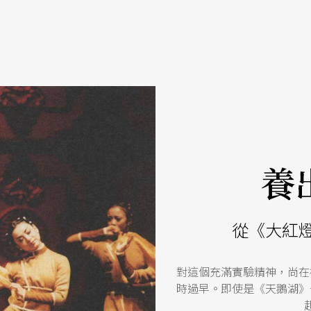
養
從《大紅
對這個充滿實驗精神，尚在
時過早。即使是《天鵝湖》