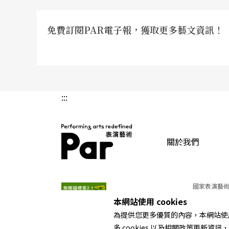
到大幅度的提升，還是有可能成爲精品。
免費訂閱PAR電子報，獲取更多藝文資訊！
首先需要解決的，是幾段令人倒吸一口涼氣的
核心。按常理說，多達七段的雙人舞，論數量
極其不足，究其原因：動機的選擇和動作的展
段的心理矛盾遞進之間，缺乏絲絲入扣、引人
:::
且在大量暢若流水的托舉動作中，缺少同她的
舞段均顯得優美流暢有餘、掙扎扭曲不足。
關於我們
幾段獨舞也有同樣的問題。三個太太缺乏各自
PAR 表演藝術雜誌
個整部悲劇的導火線、並且有多段長篇獨舞的
國家表演藝術
而讓人覺得她的形象非常單薄無力，若要修改
本網站使用 cookies
的動作主題來。
為提供您更多優質的內容，本網站使用 
多 cookies 以及相關政策更新