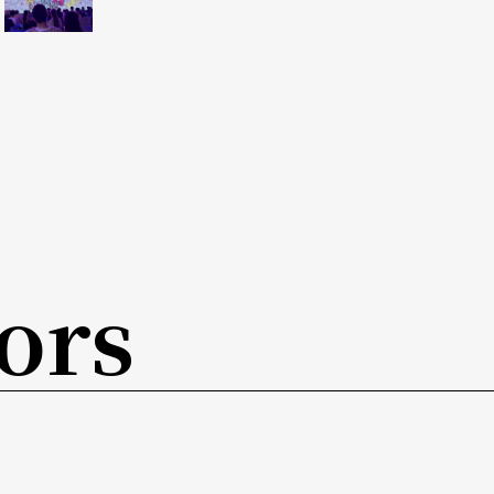
仍必須面對一個嚴重的事實──所有的觀衆，無論
藝術嚴重地喧賓奪主，甚至本末倒置，使得原本應
舞家王新鵬，以及浩浩蕩蕩的中央芭蕾舞團，全都
斷迸發的其他藝術相比，中國芭蕾無論是舞蹈的編
甚至陳腐不堪，論地位，眞是連那個可憐的三姨太
需要靜下心來反思：爲什麼會出現這種莫大的悲
ors
徵結所在。正是這些無聲無息，卻眞實可信的鏡
哀。在張藝謀、陳其鋼這些雖然見過些世面、得過
前，舞蹈家們幾乎個個成了只能俯首帖耳、言聽計