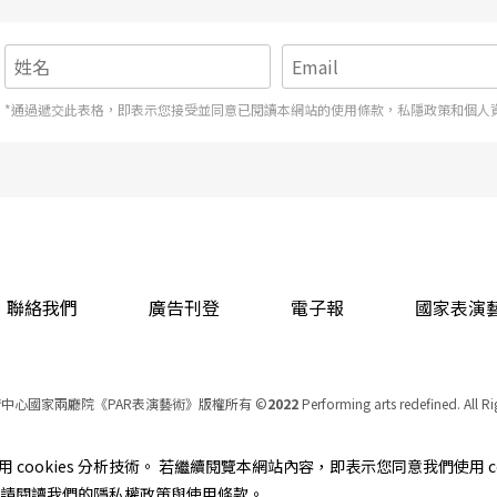
雙人舞，因爲雙人舞是任何一部芭蕾舞劇核心中的
*通過遞交此表格，即表示您接受並同意已閱讀本網站的使用條款，私隱政策和個人
已不亞於任何一部經典舞劇，但我們依然覺得舞蹈
開，與主角在不同階段的心理成熟度，以及不同舞
入勝的互動關係。因此，不僅動作語彙多有雷同，
悲劇命運呈因果關係的痙攣動律，致使所有的雙人
聯絡我們
廣告刊登
電子報
國家表演
鮮明的性格特徵和動作主題，尤其是二姨太──這
角色，缺乏獨特的動作主題和豐富的人物形象，因
中心國家兩廳院《PAR表演藝術》版權所有
©
2022
Performing arts redefined. All R
還需要反覆推敲，找出與其性格、身分和地位相稱
統一編號 Tax Id number 00973926
本站所提供相關演出資訊，如有異動應以主辦單位公告為準。
cookies 分析技術。 若繼續閱覽本網站內容，即表示您同意我們使用 co
服務條款
｜
隱私權聲明
｜
著作權聲明
資訊，請閱讀我們的隱私權政策與使用條款。