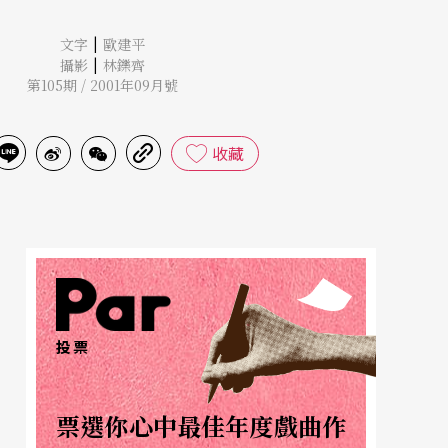
|
文字
歐建平
|
攝影
林鑠齊
第105期 / 2001年09月號
收藏
投票
票選你心中最佳年度戲曲作