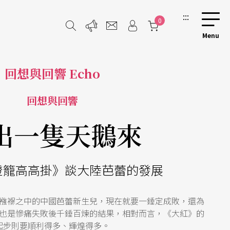
:::
0
回想與回響 Echo
回想與回響
出一隻天鵝來
燈籠高高掛》談大陸芭蕾的發展
襁褓之中的中國芭蕾新生兒，現在就要一錘定成敗，還為
也是慘痛失敗後千錘百煉的結果，相對而言，《大紅》的
起步則要順利得多、輝煌得多。