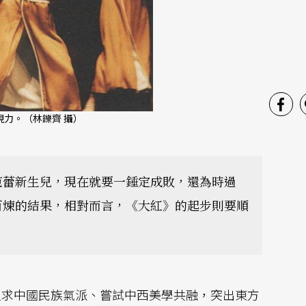
力。（林鑠齊 攝）
芭蕾新生兒，現在就要一錘定成敗，還為時過
百煉的結果，相對而言，《大紅》的起步則要順
追求中國民族氣派、嘗試中西美學共融，突出東方