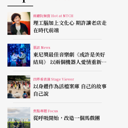
兩廳院櫥窗 Hot at NTCH
理工腦加上文化心 期許讓老店走
在時代前端
藝訊 News
東尼獎最佳音樂劇《或許是美好
結局》 以兩個機器人愛情重新凝
視有限人生
四界看表演 Stage Viewer
以身體作為活檔案庫 自己的故事
自己說
焦點專題 Focus
從呼吸開始，改造一個馬戲團