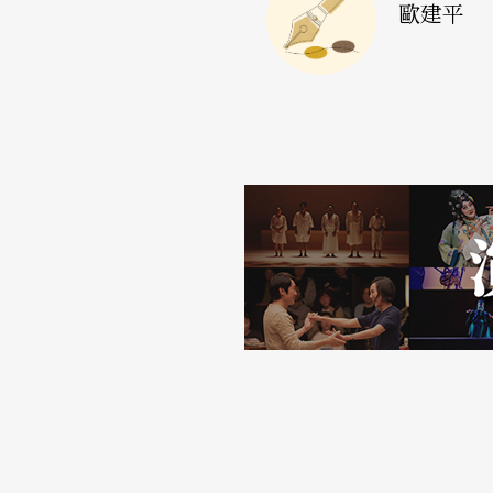
從的「睡美人」，成了這部頗具創意的「舞台
歐建平
被動的狀況，並不是張藝謀、陳其剛等人所希
安、威簾．佛塞、馬茨．埃克、納喬．杜阿托
陸的芭蕾家還不得激動得閉過氣去？如此下去
一個企業、一個國家的興旺，靠的是綜合實力
力則來自從資訊到眼界、從技術到觀念、從創
問題歸根結柢，並不在於相對較爲成熟的姊妹
但願這次合作暴露出的問題，能夠引起芭蕾界
雙人舞段優美有餘動機不足
不過，以《大紅》現有的框架和條件，如若各
精雕細刻，對舞者的動作質感和戲劇表現進行