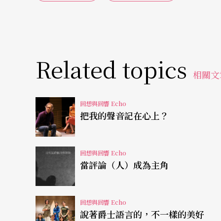
《大紅》的成功主要來自張藝謀改編過的劇本
個相當地道的芭蕾舞劇本事，更有來自電影的
剪接方式、中國劇曲的虛實相生、中國繪畫的
Related topics
相關文
的表現力。不僅爲全劇增添不少耐人尋味的場
篇一律舞劇的觀衆每每眼前一完、心中一蕩。
回想與回響 Echo
把我的聲音記在心上？
比如，老爺強暴少女那段必不可少的雙人舞以
一段雙人舞，用以連接中場；家丁們用四塊壁
回想與回響 Echo
亂棍猛擊影壁，留下斑斑血跡，三姨太和情人
當評論（人）成為主角
至嚥下最後一口氣等等。
舞蹈連可憐的三姨太都不如
回想與回響 Echo
說著爵士語言的，不一樣的美好