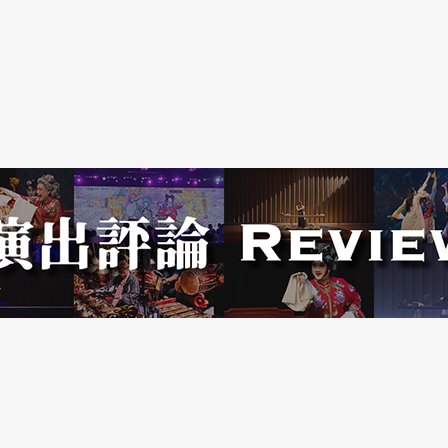
劇」中一群可憐的「活道具」！深信舞蹈這種全然
望看到的。可以想像，倘若新世紀，傑利．季里
等這些西方芭蕾的編導大師們接踵而至，那麼，大
，實在令人不寒而慄！
的強大，中國芭蕾、中國舞蹈也是一樣，而綜合實
作到訓練、從管理到表演等各個方面。《大紅》的
藝術之介入，而在於中國芭蕾自身的無能和懦弱！
內人士的猛醒。
方人士捨得花力氣，對大量的舞段進行加工改造、
強化，從而使舞蹈的質量和在整部舞劇中的比重得