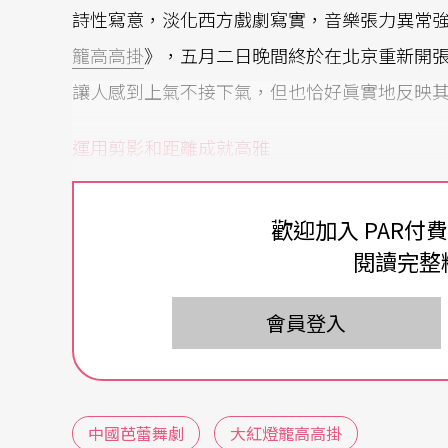
詩性寫意，淡化西方戲劇寫實，音樂張力異常
籠高高掛
》，五月二日晚間終於在北京重新開
讓人感到上氣不接下氣，但也恰好眞實地反映
運用剪影和距離成就高雅
《大紅》首演整體上的成功，也在某種程度上
歡迎加入 PAR付
材，是否能用高貴典雅的芭蕾藝術來表現」等
閱讀完整
題材，而在如何表現。《大紅》的表現的確是
節，也運用剪影的朦朧和距離，淡化到了最低
會員登入
從整體上看，在新世紀問世的這部中國芭蕾舞
今還未達到如此壯麗輝煌、如此的民族氣派！
中國芭蕾舞劇
大紅燈籠高高掛
顯然是首要條件。