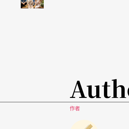
即便《大紅》的創作手法多樣，氣勢恢弘，卻
專業或業餘，都留下了這樣的共同遺憾：其他
佔有核心地位的舞蹈、才華橫溢的旅德華裔編
淪落到了無足輕重的可憐處境。同創意火花不
創，還是戲劇的張力，都顯得過於平庸無奇，
都不如！這可能是所有人都始料未及的。
轟轟烈烈的世界首演已經告一段落，我們或許
Auth
哀？
翻開劇場的節目單和紀念冊，似乎多少找到了
作者
頭，在訴說著中國芭蕾在新世紀發端之際的悲
些大獎，但對芭蕾卻一竅不通的「門外漢」面