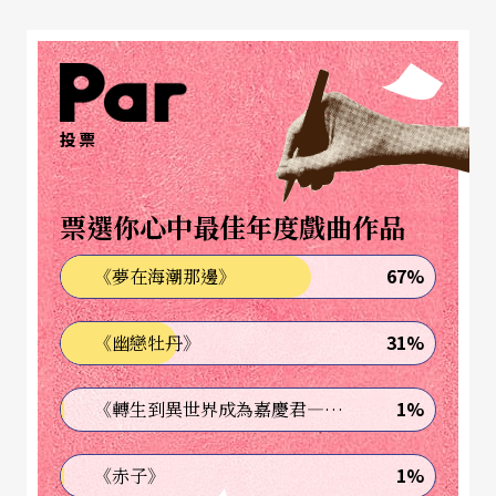
往下走一步，然後我會分析緣由，我不會說『滿
意』，因為對我來說，『滿意』是不存在的。『學
習』算是比較適當的字眼，我從『我自己』學習，
投票
因為假使埋藏在自我中有一些『虛謊』的可能性，
那麼，問題就必須在於如何去揭掀它！」（註1 ）
票選你心中最佳年度戲曲作品
如果說每場音樂會都是一次「學習」的機會，那麼
普雷特涅夫眞是少數能有幸擁有如此大量「學習機
67%
《夢在海潮那邊》
會」的音樂家，而這也正是一位「眞正」職業演奏
31%
《幽戀牡丹》
家成型最重要的基石。
「每位藝術家都面臨著如何能夠在某個時刻，處於
1%
《轉生到異世界成為嘉慶君—發現我的祖先是詐騙集團!?》
最佳狀態的問題；只要我愈能迅速忘卻所有在舞台
1%
《赤子》
上拘泥的形式，就能夠讓自己儘早融入『奏樂』的