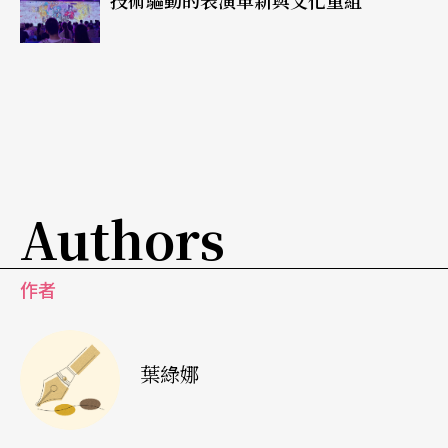
技術驅動的表演革新與文化重組
調自己的特質與本源。而這也正是他選擇最後一首
貝多芬奏鳴曲的原因，因為這不僅是一首從古典轉
入浪漫時期的重要轉捩創作，更是普雷特涅夫心中
「暗示著有關人類永恆生命定位於基督教、哲理」
的神像作品。它是每位鋼琴家都期望將其中精神昇
華至一種超人性層面的媒介。
Authors
「每當我重新再看一些貝多芬晚期的奏鳴曲時，我
作者
總是看見其中不計其數的樂思在吶喊著，欲被以正
確的方式展現。在這些音樂中擁有巨大數量的小細
節。所有的素材都應該在我的演奏中被聽到，但不
葉綠娜
該影響到整首樂曲計畫的全貌。這幾乎是不可能做
到的。但是，我仍要嚐試去達成。」普雷特涅夫如