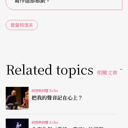
他高超的音樂技藝，同時身兼作曲家、指揮家與鋼
寫作這部歌劇。
琴家等身分，並能在每一方面都達到頂尖的職業水
準。他沒有「多餘」的時間去追求「商業化形象」
普雷特涅夫
與「職業生涯」，而這也正是他與其他「音樂明
星」有所區別之處。然而，也因此，比他小十歲的
另兩位「俄國鋼琴天才」──紀辛（Kissin）與Volo
dos──都更晚在紐約卡內基音樂廳舉行「首演」獨
Related topics
奏會（Debut Concert）。
相關文章
這位在各地有重要音樂演出的鋼琴家，在去年十一
回想與回響 Echo
把我的聲音記在心上？
月一日，以四十三歲的「高齡」，被西方經紀人以
「首演獨奏會」的形式正式引介至西方樂界。這場
重要首演的獨奏會曲目也是他此季巡迴的曲目；在
回想與回響 Echo