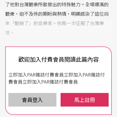
了他對台灣聽衆所散發出的特殊魅力。全場爆滿的
聽衆，迫不及待的期盼與熱情，明顯感染了這位向
來「酷極了」的音樂家。他再一次征服了台灣樂
壇。
普雷特涅夫無疑是近年來中生代音樂家中最具智
慧、富使命感與最有深層音樂造詣的一位，他不僅
歡迎加入付費會員閱讀此篇內容
在品格、人文素養、學識上有深刻的涵養，最重要
立即加入PAR雜誌付費會員立即加入PAR雜誌付
的是他有著眞誠面對自我的藝術家精神。
費會員立即加入PAR雜誌付費會員
「奏樂」的境界
會員登入
馬上註冊
「每場音樂會對我來說都算是一次的『學習』，幾
乎是一種『審判』。我總是試著去改進，有時我會