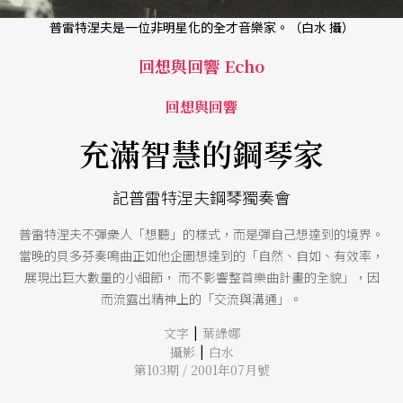
普雷特涅夫是一位非明星化的全才音樂家。（白水 攝）
回想與回響 Echo
回想與回響
充滿智慧的鋼琴家
記普雷特涅夫鋼琴獨奏會
普雷特涅夫不彈衆人「想聽」的樣式，而是彈自己想達到的境界。
當晚的貝多芬奏鳴曲正如他企圖想達到的「自然、自如、有效率，
展現出巨大數量的小細節， 而不影響整首樂曲計畫的全貌」，因
而流露出精神上的「交流與溝通」。
|
文字
葉綠娜
|
攝影
白水
第103期 / 2001年07月號