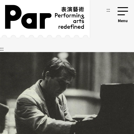
跳到主要內容區塊
網站導覽
:::
:::