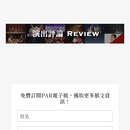
是說。
這就是普雷特涅夫，他不彈衆人「想聽」的樣式，
而是彈自己想達到的境界。當晚的貝多芬奏鳴曲正
如他企圖想達到的「自然、自如、有效率，展現出
巨大數量的小細節，而不影響整首樂曲計畫的全
貌」。他也嚐試讓每個樂思訴說，流露出眞正精神
上的「交流與溝通」。
這首貝多芬奏鳴曲（作品111），其中第二樂章也是
免費訂閱PAR電子報，獲取更多藝文資
訊！
他在一九七八年參加柴科夫斯基大賽的曲目之一，
加上這趟巡迴近百次的彈奏，熟練的程度取代了某
些貝多芬音樂中乖戾、痛苦、矛盾掙扎的特質。