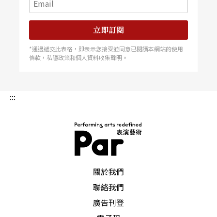
普雷特涅夫不僅擁有堅強無比的神經，也擁有某種
立即訂閱
出奇特殊的能力，使他完全只照自己的意願與節奏
*通過遞交此表格，即表示您接受並同意已閱讀本網站的使用
行事。他不順從、不妥協於任何「社交形象」，說
條款，私隱政策和個人資料收集聲明。
穿了，是對自己的天分、個性與所求方向認知的強
烈毅力。他曾笑說：「從前在學校時，教授們都
:::
說：『開一場獨奏會都要比幫普雷特涅夫上一堂課
容易。因為他只依照自己的意思彈奏』，所以教授
們對都我感到頭痛」。
PAR 表演藝術雜誌
到今天，他仍然只照己意「彈奏」，然而，音樂的
關於我們
理念有著最清晰的意識。
聯絡我們
廣告刊登
無「喜悦」，未存任何「感性」