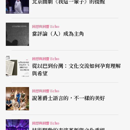
台北，基本上他也以貝多芬最後一首奏鳴曲為主
北京曲劇《我這一輩子》的提醒
軸，之前為巴赫－布梭尼的《夏康舞曲》，之後以
四首重要蕭邦作品作為下半場的曲目。
回想與回響 Echo
當評論（人）成為主角
超脫人性的「神樣」之作
如普雷特涅夫所說，從前他彈過許多好作品，也嚐
回想與回響 Echo
試著發掘彈奏各式各樣稀有的曲子，在他的「曲
從以巴到台灣：文化交流如何孕育理解
與希望
庫」中（Répertoire）有超過四十首以上的鋼琴協
奏曲及無數的獨奏曲目；然而，他自覺年紀已長，
回想與回響 Echo
到達了一種只想彈自己最想彈，自認為有意義、有
說著爵士語言的，不一樣的美好
內涵，由「神樣」力量創造出之經典樂曲的人生階
段，因此，他選擇了以一套無國界精神曲目來超越
回想與回響 Echo
人世間的所有限制與桎梏。他不再以俄國音樂來強