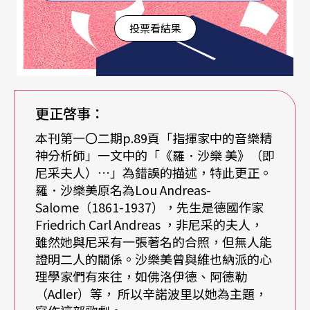
崇高境界──可以說是某種偶發的特定『振幅』引
投票看結果
導著我──讓我儘快進入『重新發現』音樂的過
程。我的目標是如何將事情做得更自然、自如、有
效率。這些是每當我開一場演奏會時，最想探討的
更正啓事：
方向」。（註2 ）
本刊第一〇二期p.89頁「指揮家中的音樂精
神分析師」一文中的「《羅．沙樂 美》（即
當我們瞭解普雷特涅夫的企圖之後，自然能夠融入
尼采夫人）…」為錯誤的描述，特此更正。
他彈奏時所想表達的意念。
羅．沙樂美原名為Lou Andreas-
Salome（1861-1937），先生是德國作家
「首演」獨奏會
Friedrich Carl Andreas ，非尼采的夫人，
雖然她與尼采有一張著名的合照，但無人能
證明二人的關係。沙樂美曾與維也納派的心
普雷特涅夫算是少數音樂家中，同時能讓同行演奏
理學家們有來往，如佛洛伊德、阿德勒
家與業餘愛樂者尊敬而崇拜的。主要的原因是來自
（Adler）等， 所以辛諾波里以她為主題，