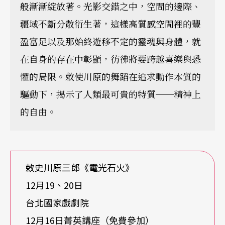
般漸漸綻放著。光影交錯之中，空間的邊際、
疆域不斷分散衍生著，這樣高質感空間裡的豐
盈富足以及那始終遊移不定的靈魂與身體，就
在自身的存在中彰顯，彷彿將要跨越喜樂與恐
懼的局限。敕使川原的舞蹈在追求動作本質的
驅動下，揭示了人類最可貴的特質──精神上
的自由。
敕史川原三郎《電光石火》
12月19、20日
台北國家戲劇院
12月16日菁英講座（免費參加）