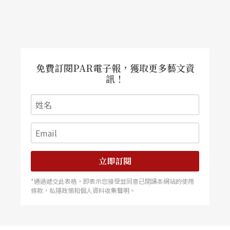
with no resistance, so genuine, is to arise solely fr
om its own energy
.
在感知覺察的環境下戲耍，
免費訂閱PAR電子報，獲取更多藝文資
訊！
這一刻，還原自我，至純至淨，
無所抗拒，如此真誠，就從本我的能量中綻放開
來。
立即訂閱
There, we encounter the life which emits light fro
*通過遞交此表格，即表示您接受並同意已閱讀本網站的使用
m within itself.
條款，私隱政策和個人資料收集聲明。
那兒，我們遇見吐透光亮的生命本身，