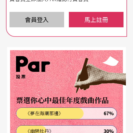
在價值，作為一個超越性的概念，也是一個飽含孕
育美的藝術媒介。
會員登入
馬上註冊
反映新世代的日本新舞風
一九八五年敕使川原三郎與他的第一代得意門生宮
田佳（Kei Miyata）創立
渡烏舞團
（KARAS），象徵
著日本現代舞壇上一個世代交替的分界線。六、七
投票
○年代獨領風騷的舞踏，風格仍然在持續演變化
中，這個日本二次大戰後反文化的藝術代表，某種
票選你心中最佳年度戲曲作品
程度在概念上形塑著日本當代舞蹈的面貌。黑暗之
67%
《夢在海潮那邊》
舞中有大和民族尋求救贖的沉重意念，重心低下的
舞踏舞者白粉撲面容貌扭曲，呻吟出受創心靈的悲
30%
《幽戀牡丹》