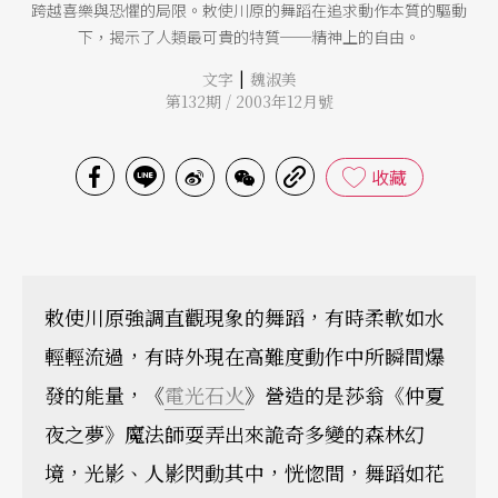
跨越喜樂與恐懼的局限。敕使川原的舞蹈在追求動作本質的驅動
下，揭示了人類最可貴的特質──精神上的自由。
|
文字
魏淑美
第132期 / 2003年12月號
收藏
敕使川原強調直觀現象的舞蹈，有時柔軟如水
輕輕流過，有時外現在高難度動作中所瞬間爆
發的能量，《
電光石火
》營造的是莎翁《仲夏
夜之夢》魔法師耍弄出來詭奇多變的森林幻
境，光影、人影閃動其中，恍惚間，舞蹈如花