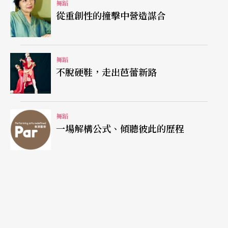
舞蹈
舞作在聲音、光影、身體的互動中，尋找動作的基
從重創性的撞擊中營造謀合
本元素及界定舞蹈的本質。屬固定物質狀態的肢
體、動作如何感知週遭瞬息萬變的一切，進而反應
舞蹈
移動，乃是靠著眼睛、耳朵所吸收提供的感官訊
不脫硬鞋，走出芭蕾新路
息。敕使川原探索影響舞蹈動作的各種變數，對身
體、空間、時間、聲音、光影交雜的辯證思考也反
舞蹈
映在整體劇場效果的設計上，光的四散反射與聲音
一場解構公式、傾聽彼此的歷程
共振，擦撞出一幅「電光石火」的炫麗圖像。這支
舞蹈除敕使川原三郎及渡烏舞團外，還有英國劇場
演員艾佛洛依‧狄爾及
敕
使川原在舞蹈教育計畫中
發掘的盲人舞者史都華‧傑克森。先天全盲的史都
華當然不曾接受過任何專業的舞蹈訓練，也因此他