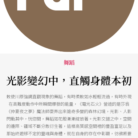
舞蹈
光影變幻中，直觸身體本初
敕使川原強調直觀現象的舞蹈，有時柔軟如水輕輕流過，有時外現
在高難度動作中所瞬間爆發的能量，《電光石火》營造的是莎翁
《仲夏夜之夢》魔法師耍弄出來詭奇多變的森林幻境，光影、人影
閃動其中，恍惚間，舞蹈如花般漸漸綻放著。光影交錯之中，空間
的邊際、疆域不斷分散衍生著，這樣高質感空間裡的豐盈富足以及
那始終遊移不定的靈魂與身體，就在自身的存在中彰顯，彷彿將要