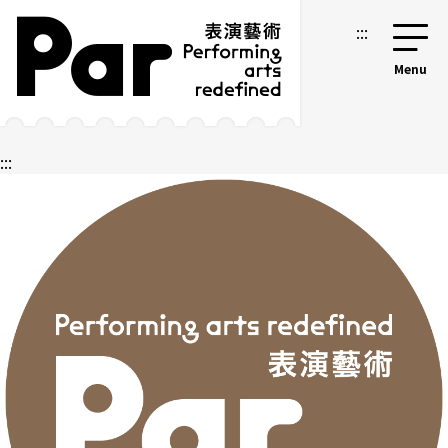
跳到主要內容區塊
網站導覽
:::
:::