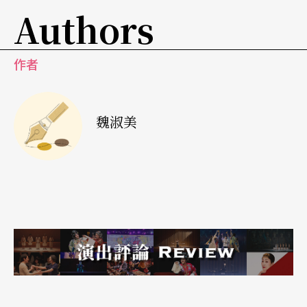
的身體並不像一般科班出身的舞者常會受到特定派
Authors
別或動作系統的制約及局限。史都華全心全意用身
體去感受環境裡的千變萬化可能比一般舞者更為敏
作者
銳，隨之反射出來的動作也較為直接而純粹。不做
太多智性的分解與預設，史都華對感覺的全然信任
魏淑美
與接受幫助敕使川原更清楚地看見舞蹈的緣起生
滅。
敕史川原如是說：
To let oneself play in the perceived environment..
The moment, which lets one be as it is, with its he
ight of purity,