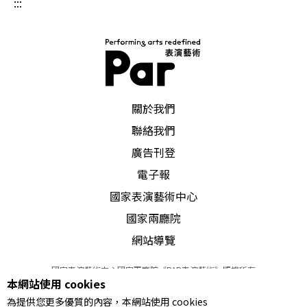
:::
Itself giving light,
它散發出光明，
a luminous body.
PAR 表演藝術雜誌
關於我們
聯絡我們
一具透光晶亮的身體。
廣告刊登
極光中的人影
電子報
國家表演藝術中心
對敕使川原而言，在返樸歸真的環境中，我們藉由
國家兩廳院
聲音及光影等媒介的傳導，領受生命的不同面相，
網站導覽
此處沒有絕對的寂靜或黑暗；光的散發、折射或吸
國家表演藝術中心國家兩廳院《PAR表演藝術》版權所有
本網站使用 cookies
納只在程度上有著微細差異，如同身體沒有絕對靜
©
2022
Performing arts redefined. All Rights Reserved
為提供您更多優質的內容，本網站使用 cookies
統一編號 Tax Id number 00973926