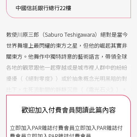
中國信託銀行總行22樓
敕使川原三郎（Saburo Teshigawara）絕對是當今
世界舞壇上最閃耀的東方之星，但他的崛起其實非
關東方。他舞作中獨特詩意的藝術語言，帶領全球
各地的觀眾跟他一起穿越或是城市裡人群中的紛紛
擾擾（《絕對零度》）或於抽象概念光明黑暗的對
比下，生死流動間的靜靜沉思（《電光石火》）。
不用多言、更無須解說，
敕
使川原用舞蹈的基本元
歡迎加入付費會員閱讀此篇內容
素──身體與動作──真正切實地讓我們去感受、
思考生命和週遭的一切間那奇妙而獨特的聯繫。就
立即加入PAR雜誌付費會員立即加入PAR雜誌付
這麼簡單卻也如此複雜；舞蹈於此，驗證了它的存
費會員立即加入PAR雜誌付費會員