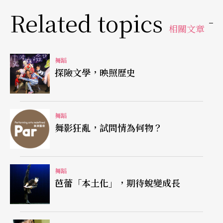
Related topics
間、空間才由靜態的存在概念轉化為活潑有機的活
相關文章
躍樣態。
直觀感受生命
舞蹈
探險文學，映照歷史
敕使川原及舞者一臉素淨在合身剪裁的舞衣下，成
就了風靡歐美舞壇的另一波日本新舞風，反映出新
舞蹈
世代成長環境中相應而生的空間、時間感。在電子
舞影狂亂，試問情為何物？
合成音樂的煩躁喧鬧中，敕史川原執著而深刻地探
討生命、舞蹈的本質性。這樣的執著讓原本是塑膠
舞蹈
造型藝術家的他放下了畫筆及其他材料工具，直接
芭蕾「本土化」，期待蛻變成長
用生命的有機呈現──身體去開發、理解生命中隨
機處處開展的新天地。《電光石火》
Luminous
整支