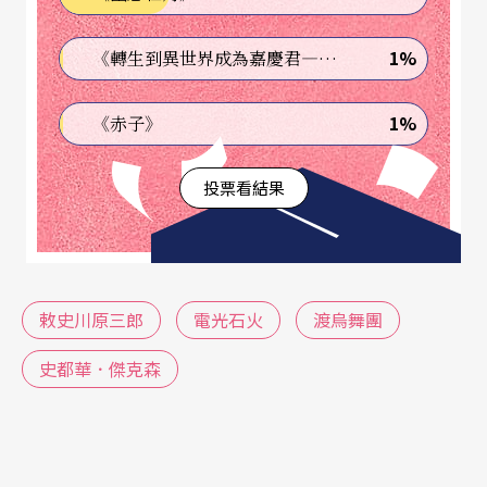
歌，最後希冀於苦痛中超脫。隱蔽暗夜中的醜陋與
不堪終將漸漸淡去，日本後舞踏的新血脈來自於極
1%
《轉生到異世界成為嘉慶君—發現我的祖先是詐騙集團!?》
端苦痛後的新生，在原始狀態下一分一秒坦誠地凝
1%
《赤子》
視生命的延展成形，這在曾經來過台北的永子與高
麗（Eiko&Koma）的作品中便能看到。師事舞踏開
投票看結果
山祖土方巽及大野一雄，永子與高麗以舞蹈禮讚生
命正是舞踏精神的最高表現，生命簡單如四季之綿
延更迭，或就展現在它的基本構成要素如水、火、
敕史川原三郎
電光石火
渡烏舞團
土等。永子與高麗以令人頭皮發麻的緩慢速度移動
著，在肢體方寸間、時間點滴消逝中，凸顯生命那
史都華．傑克森
細微長流的存在狀態。同樣欲以身體直探生命底層
的
敕
使川原三郎則更進一步地用身體確認人的主導
性。因著身體對週遭一切的敏銳感知及對應，時