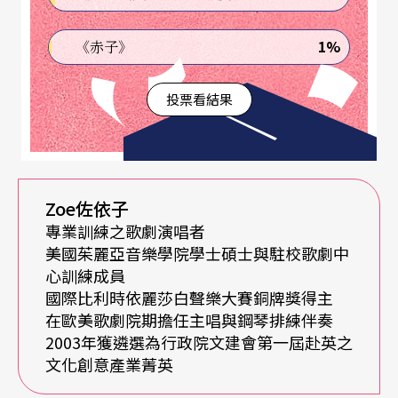
練，所有位子都是十五美元，連節目單都包括在
1%
《赤子》
內。而且你還有機會聽到指揮與樂團，或是獨奏家
之間的互動，這樣的公開排練在幾年前來的人不
投票看結果
多，而在今年紐約遊客再度回籠之後，在排練開始
的一個多鐘頭前就看到人群大排長龍，與晚上的正
式演出已快無兩樣。
Zoe佐依子
專業訓練之歌劇演唱者
就像好萊塢電影，除了電影本身的發行放映，連幕
美國茱麗亞音樂學院學士碩士與駐校歌劇中
後花絮都可以出書或是拍成另一個影集來發售，基
心訓練成員
國際比利時依麗莎白聲樂大賽銅牌獎得主
本上是符合現代人無盡的好奇心與求知慾（不是八
在歐美歌劇院期擔任主唱與鋼琴排練伴奏
卦）。 其實從音樂會的節目單裡也可見一斑，以往
2003年獲遴選為行政院文建會第一屆赴英之
文化創意產業菁英
只有學者寫的生硬樂曲解說，現在換成以散文式的
寫法來介紹，還特別有幾頁是讓交響樂團的團員來