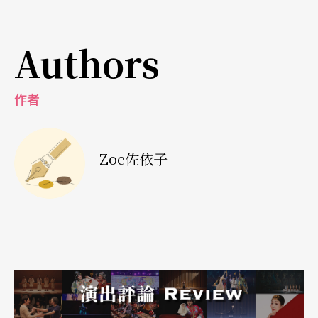
今年七十五歲的席兒絲女士，她在音樂會隔天一大
早又出現在大都會歌劇院的門口，原本是花腔女高
Authors
音的她，當人們走到她面前讚賞她現在仍是風韻猶
存時，她還是露出她那高貴的微笑向人道謝，好像
作者
她主演的歌劇從未謝幕一般。
傍晚，走在紐約最繁華的第五大道上，迎面走來三
Zoe佐依子
位身著古典戲服的美國女孩，上前問她們是否要去
演戲？她們說：我們現在就在演。
也許，我也在演，你也在演，所有人都在演。
The show must go on。