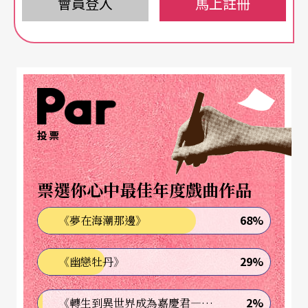
會員登入
馬上註冊
無論對自己人或是外來人都不妥協，飛躍在地底下
的地鐵，或是在林肯中心的紐約愛樂開季音樂會，
就算是經濟不景氣，或是恐怖主義，都抵擋不了他
們的生物時鐘，就像表演藝術裡的那句名言：The s
how must go on， no matter what。
投票
生存，不是大都市的名言，她的名言是「超越生
存」。
票選你心中最佳年度戲曲作品
一切的一切，都為召喚觀眾
68%
《夢在海潮那邊》
原本只有在晚上表演的紐約愛樂，為了穩定團員的
29%
《幽戀牡丹》
收入福利，決定在白天也開放給聽眾來欣賞他們的
2%
《轉生到異世界成為嘉慶君—發現我的祖先是詐騙集團!?》
排練，原本一張一百五十美金的位子，早上聽排