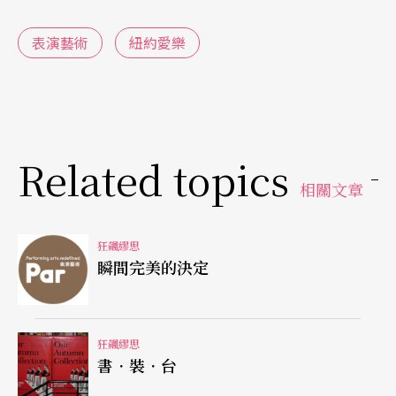
現身說法自己學音樂的過程，還有如何欣賞音樂，
表演藝術
紐約愛樂
像這樣的節目單，看起來都像是一本流行雜誌。因
為後面也介紹一些林肯中心附近的餐廳、旅館與有
特色的小店鋪，一本囊括音樂、食衣住行的節目
單，基本上的製作概念就像是網站一樣，因為在每
Related topics
相關文章
天都在漲價中的大都市，要提供的不但是全方位的
資訊，還有便利性，它要引誘人們在最短的時間內
狂飆繆思
儘量能夠享受到他們期待的事物，而且下次再回
瞬間完美的決定
來。
美術館也是如此。一個由化妝品大亨創立的新藝
狂飆繆思
書．裝．台
廊，雖然離大都會博物館不遠，要不是它本身有一