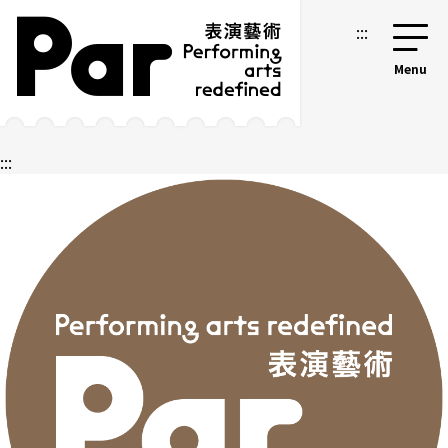
跳到主要內容區塊
網站導覽
:::
:::