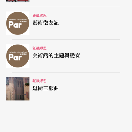
個新藝術主義風格的維也納咖啡館與書籍齊全的書
齋，誰要捨棄去大都會美術館，而進來只看不到三
狂飆繆思
十幅畫的藝廊？
藝術徵友記
連鎖書店目前更是積極地鼓勵人買書，從一進書店
就是兒童書籍（因為很多大人，都是因為小孩不能
狂飆繆思
美術館的主題與變奏
托寄而無法逛書店），旁邊是作家演講空間，二樓
是有聲出版品，三樓咖啡館，只要你想得到的，他
們都比你早想到，因為不這樣，出版界如何有多餘
狂飆繆思
逛街三部曲
的紅利給員工去渡假？
戲，從未落幕
在紐約愛樂開季音樂會裡擔任電視轉播的主持人是