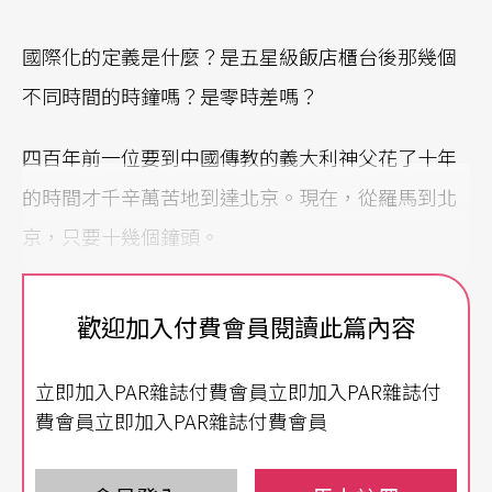
國際化的定義是什麼？是五星級飯店櫃台後那幾個
不同時間的時鐘嗎？是零時差嗎？
四百年前一位要到中國傳教的義大利神父花了十年
的時間才千辛萬苦地到達北京。現在，從羅馬到北
京，只要十幾個鐘頭。
人類已經不用像浮士德一樣為了得到青春，而與魔
歡迎加入付費會員閱讀此篇內容
鬼交換靈魂，只要你願意行動，很少有什麼地方無
法在短時間到達。
立即加入PAR雜誌付費會員立即加入PAR雜誌付
費會員立即加入PAR雜誌付費會員
身為國際大都會的紐約，表面上充滿了快速的變
化，然而骨子裡卻流著堅定古典的血液。因為紐約