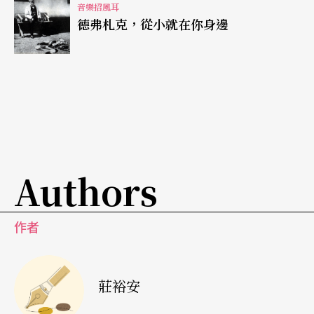
音樂招風耳
雖說，兩人的唱腔還是無法超越克勞佛與布萊曼那
德弗札克，從小就在你身邊
個「決定盤」。
全片高漲的「韋伯意志」
打從法蘭西斯科‧羅西的《唐喬望尼》、《卡門》
之後，已二十年沒有名導演想拍歌劇電影。舒馬克
這回上陣，大抵拍出《蝙蝠俠》水平，但沒有超越
Authors
《紅磨坊》或《芝加哥》的新意。錯不在導演，而
是全片高漲的「韋伯意志」。電影版相當忠實再現
作者
舞台劇原貌，廣角與特效尤其讓娛樂價值更上層
樓。不過羅西或柴菲雷里二十幾年前難以解決、演
唱詠歎調時的鏡位尷尬，舒馬克也沒有突破。音樂
莊裕安
綁架了影像，任誰都要聽韋伯這個「魅影沙皇」的