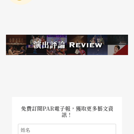
命令。
看布拉格為紀念德弗札克一六○冥誕音樂會實況，
年輕捷克小提琴家以全身黑色摩登皮衣皮褲上場，
頭上還綁著時髦的花格子海盜頭巾。但是小提琴主
奏的第一主題出現，獨奏家的前衛打扮完全破功，
這是再「一八九○年代」也不過的保守風格。其實
早在英國小提琴家甘乃迪頭綁變形蟲花紋海盜頭巾
演出布拉姆斯協奏曲，我們就知道龐克之不敵布拉
姆斯。舒馬克高科技電腦動畫後製作，終究敵不過
「韋伯沙皇」呼風喚雨。歷來的歌劇班子都不敢否
免費訂閱PAR電子報，獲取更多藝文資
認，人人都是莫札特的僕人，舒馬克輸得無辜。
訊！