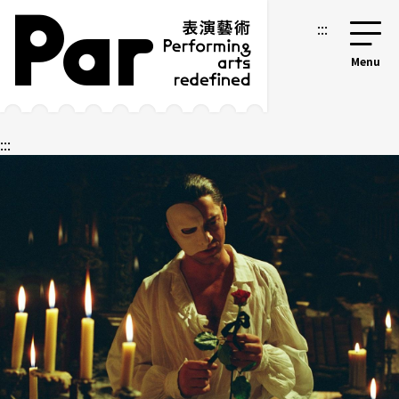
跳到主要內容區塊
網站導覽
:::
:::