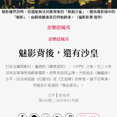
魅影雖然恐怖，但還是無法抗衡背後的「歌劇沙皇」。圖為電影版中的
「魅影」，由蘇格蘭演員巴特勒飾演。（福斯影業 提供）
音樂招風耳
音樂招風耳
魅影背後，還有沙皇
打從法蘭西斯科‧羅西的《唐喬望尼》、《卡門》之後，已二十年
沒有名導演想拍歌劇電影。舒馬克這回上陣，大抵拍出《蝙蝠俠》
水平，但沒有超越《紅磨坊》或《芝加哥》的新意。錯不在導演，
而是全片高漲的「韋伯意志」。
|
文字
莊裕安
第146期 / 2005年02月號