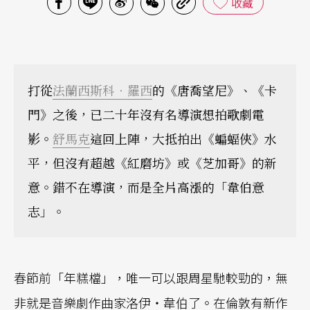
收藏
打從
法蘭西斯科‧羅西
的《唐喬望尼》、《卡
門》之後，已二十年沒有名導演想拍歌劇電
影。
舒馬克
這回上陣，大抵拍出《蝙蝠俠》水
平，但沒有超越《紅磨坊》或《芝加哥》的新
意。錯不在導演，而是全片高漲的「韋伯意
志」。
春節前「年糕檔」，唯一可以跟周星馳較勁的，無
非就是音樂劇作曲家洛伊‧韋伯了。在倫敦有新作