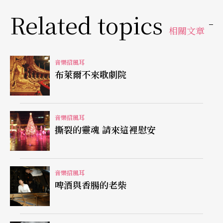
Related topics
氣，洛伊‧韋伯本想以古諾《浮士德》既成旋律為
相關文章
基底，編寫非原創的《歌劇魅影》，幸好最後還是
決定完全創新。
音樂招風耳
電影票房在全球指標的美國，第一、二週分別拿下
布萊爾不來歌劇院
第十與第九名，以「古典人口」只佔音樂類的百分
之五，已算天大熱門。華納早在一九八九年就鎖定
音樂招風耳
莎拉‧布萊曼買下版權，但此番並沒有砸下天價預
撕裂的靈魂 請來這裡慰安
算。以蘇格蘭演員巴特勒取代原本預定的屈伏榙與
班德拉斯是局好棋，至少預算從八千萬英鎊減至五
音樂招風耳
千五百萬，銀子多花在看得見的服裝道具。啟用十
啤酒與香腸的老柴
七歲的蘿森更是慧眼別具，氣質與音質都不負韋伯
招牌，是繼《西貢小姐》莎隆嘉之後的選角傳奇。