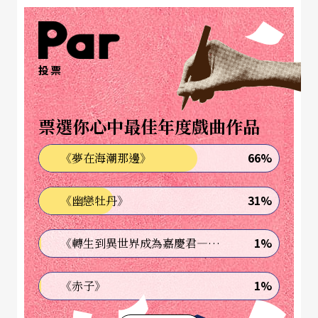
儘管洛伊‧韋伯信誓旦旦說這回將是絕地大反攻，
但倫敦的樂評還是褒貶不一。柯林斯與狄更斯私交
甚篤，當年文譽也一樣高亢，但死後聲名已無法並
投票
比。韋伯可能相信，與其拿磐石經典砸自己腳盤，
不如改編二流小說成為一流戲劇。《白衣女郎》與
票選你心中最佳年度戲曲作品
《
歌劇魅影
》有不少相通元素，比如主角謎樣身
66%
《夢在海潮那邊》
世，啟蒙者與女學生由教生愛，乃至繼承、墳墓、
詭計，當然還有不可或缺的三角戀愛，魅影幢幢的
31%
《幽戀牡丹》
歌劇院則改成英式古堡莊園。
1%
《轉生到異世界成為嘉慶君—發現我的祖先是詐騙集團!?》
洛伊‧韋伯夫子自道，說新戲更接近歌劇，更有英
國本土風味，與世紀末奢靡華麗的巴黎歌劇院大相
1%
《赤子》
逕庭。友善的樂評認為此劇略有《彼得‧格林》的