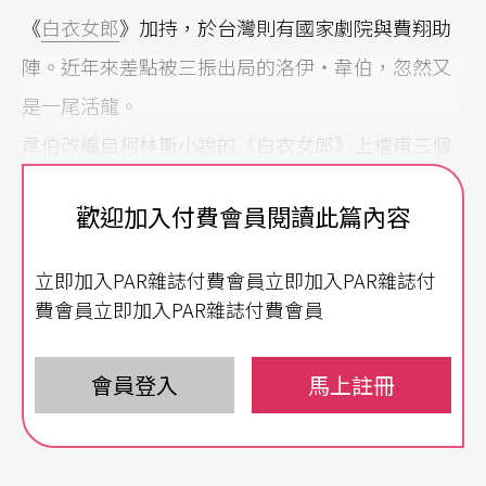
《
白衣女郎
》加持，於台灣則有國家劇院與費翔助
陣。近年來差點被三振出局的洛伊‧韋伯，忽然又
是一尾活龍。
韋伯改編自柯林斯小說的《白衣女郎》上檔甫三個
月，還嗅不到票房爆發力，但經由電影的推波助
歡迎加入付費會員閱讀此篇內容
瀾，必然吸引懷舊戲迷進場。柯芬園芭蕾已將《哈
利波特》與《白衣女郎》原著音樂改編成舞碼，顯
立即加入PAR雜誌付費會員立即加入PAR雜誌付
然看重它們吸票機的潛能。柯林斯的小說有幾個中
費會員立即加入PAR雜誌付費會員
譯本，「69元廉價書店」還可以找得到其中之一。
至於是否能像勒胡的小說，從塵封的二手書店重回
會員登入
馬上註冊
暢銷排行榜，還待觀察。
新戲《白衣女郎》難脫「魅影」