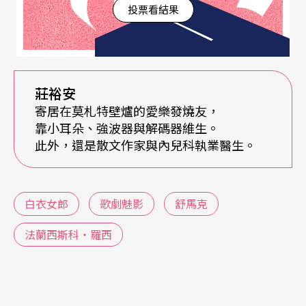
影子，布瑞頓文起八代之衰，以此劇號稱「普賽爾
投票看結果
三百年後倫敦第一戲」。洛伊‧韋伯可算沾光，但
還沒能打下同等地位。比較有趣的是，此戲受惠最
多的竟是變老變胖的二十世紀首席「魅影」克勞
莊裕安
佛，除了老驥伏櫪的堅強實力，人緣大概也來自觀
寄居在莫札特壁爐的愛樂發燒友，
靠小耳朵、強波器與解碼器維生。
眾的懷舊風。
此外，還是散文作家與內兒科執業醫生。
洛伊‧韋伯的成就，不在繼承布瑞頓這一端，而在
超越紀伯特與蘇利文那一方，影響力跨洋橫掃百老
白衣女郎
歌劇魅影
舒馬克
匯。當年影響《歌劇魅影》的兩個「原型」是《法
櫃奇兵》與《浮士德》，史匹柏超級強片席捲倫
法蘭西斯科‧羅西
敦，讓洛伊‧韋伯萌生「有為者亦若是」的抱負，
啟發此劇吊燈、密室、地道等等機關佈景設計。
七、八○年代倫敦還有拼貼著名歌劇舊作翻新的風