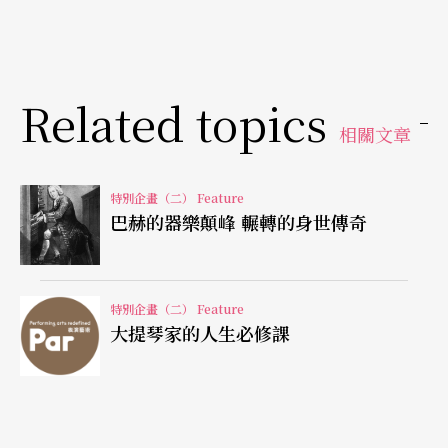
同」（universal）的。
《水月》DVD上的舞蹈令我非常感興趣，我覺得整
支舞看起來是很大的挑戰，因為這是現代舞、編舞
Related topics
與技巧都是現代的，而巴赫的音樂卻是三百年前創
相關文章
作的。
特別企畫（二） Feature
巴赫的器樂顛峰 輾轉的身世傳奇
然而，我經常說，我個人認為，巴赫之所以被如此
崇仰為史上最偉大的作曲家，其偉大之處，就是因
為他的音樂是如此地universal、如此通達而完備，
特別企畫（二） Feature
足以跨越時空文化的疆界、甚至人類的認知的限
大提琴家的人生必修課
度，你無法將之局限於「十七、十八世紀音樂」的
範疇中。有人問我「你拉不拉現代音樂」，我總是
說：「當然啊，我拉巴赫啊！」對我而言，巴赫的