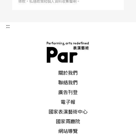
的詮釋、甚至對巴赫的音樂的想法，竟受到卡薩爾
條款，私隱政策和個人資料收集聲明。
斯如此深遠的影響！
:::
這很重要，因為我一直認為自己是世界上最幸運的
大提琴家，我是唯一同時親炙皮亞提郭斯基（Piatig
orsky）以及羅斯托波維奇（Rostropovich）兩位大
師指點的大提琴家；然而，就像我常說的，我的老
PAR 表演藝術雜誌
關於我們
師不只這兩位，就學習的角度而言，包括杜普雷
聯絡我們
（J. du Pré）、顧德曼（N. Gutman），以及許許
廣告刊登
多多大提琴家皆為我師法的典範人物；並且，不僅
電子報
從大提琴家身上，在許多演出中我會得到許多的經
國家表演藝術中心
驗，從其他的音樂家、不同領域的藝術家、形形色
國家兩廳院
色的人身上，都可以學到東西；簡言之，如果你的
網站導覽