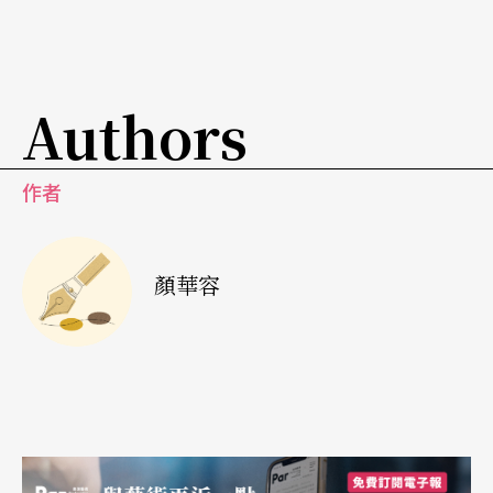
音樂歷久彌新，即便是再過個三百年，一樣不會減
損其新鮮度。因此，將巴赫的音樂用於現代舞可說
Authors
與我的理念不謀而合。
Q：
如果將您與「雲門」的合作演出，視為一種室
作者
內樂的延伸，是否恰當呢？
A：
我想我不會這樣比喻，因為對我而言這真的是全
顏華容
新的嘗試，與我同台的是一整個舞團，而我將會演
奏巴赫，我實在不知道會發生什麼樣的效應；最好
是演出完再問我這個問題，我自己也實在很想知道
到底合作是什麼情況呢！