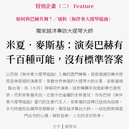
特別企畫（二） Feature
如何與巴赫共舞？／透析《無伴奏大提琴組曲》
獨家越洋專訪大提琴大師
米夏．麥斯基：演奏巴赫有
千百種可能，沒有標準答案
以巴赫《無伴奏大提琴組曲》入舞的雲門舞集，首度邀請到舞作使
用音樂原版的演奏家，享譽世界樂壇的大提琴大師米夏．麥斯基親
臨台灣，為《水月》現場同步演奏，這對舞團來說是創舉也是殊
榮，而對麥斯基來說，也是令他雀躍的全新嘗試！作為巴赫《無伴
奏大提琴組曲》當代的主要代言人，麥斯基的詮釋已經成為經典，
本刊特邀知名鋼琴家顏華容，獨家越洋專訪大師，一談他即將與雲
門合作的心情，與對音樂、人生的深刻思考。
|
文字
顏華容