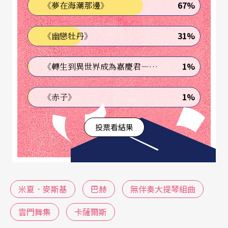
67%
《夢在海潮那邊》
然；但是，我自認為自己不是專精此道者——我的
語言，就是音樂；我的天職，就是將音樂所要表達
31%
《幽戀牡丹》
的以音樂傳達出去，而非言說道之。我非常贊同海
涅（H. Heine）所說“Music begins there, where t
1%
《轉生到異世界成為嘉慶君—發現我的祖先是詐騙集團!?》
he words fail”（筆者按：海涅的原文為“
Wo die S
1%
《赤子》
prache aufhört, fängt die Musik an”
，筆者將此拙
譯為「辭窮處，樂始興」）我想這個意指，音樂是
投票看結果
更高層、更高妙、甚至是最高級的溝通方式；因
此，身為以音樂與人們溝通的音樂家，當然也包括
舞者們——我們應感到無比地榮幸，因為我們能夠
米夏．麥斯基
巴赫
無伴奏大提琴組曲
以超越國界、文化、宗教隔閡的「語言」與世界各
地的人們交流。這就是因為，藝術，是非常「大
雲門舞集
卡薩爾斯