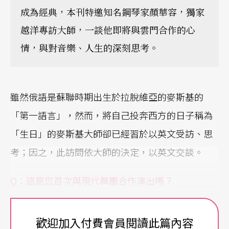
成為經典，本刊特邀知名鋼琴家顏華容，獨家
越洋專訪大師，一談他即將與雲門合作的心
情，與對音樂、人生的深刻思考。
雖然俄語是蘇聯時期出生於拉脫維亞的麥斯基的
「第一語言」，然而，將自己投奔西方的日子稱為
「生日」的麥斯基大師卻已經習於以英文受訪、思
考；因之，此訪問依大師的決定，以英文交談。
Q：
這是您首次與現代舞團合作演出嗎？
A：
是的。當然，我曾與芭蕾舞星合作演出聖桑的
歡迎加入付費會員閱讀此篇內容
《天鵝》，但與整個舞團一起演出——當然是全然