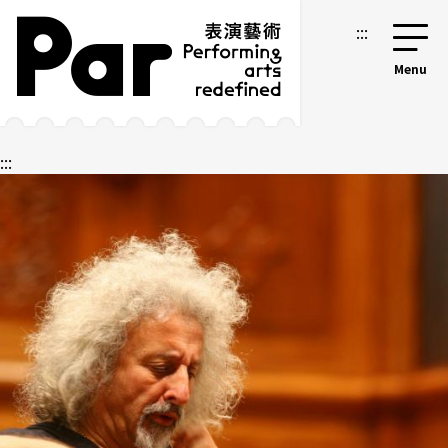
跳到主要內容區塊
網站導覽
:::
:::