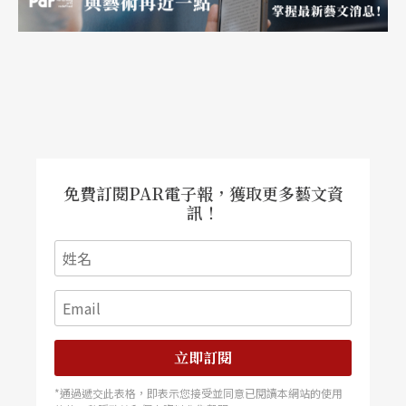
Q：
談談您和
卡薩爾斯
（
P. Casals
）
的會面好嗎？您
曾演奏巴赫《第二號
d
小調組曲》給他聽、並受其指
導，這個經歷有沒有成為鼓舞您三次灌錄巴赫《無
伴奏組曲》的動力呢？
A：
當面演奏並受到最偉大的卡薩爾斯指點，可說是
我個人沒齒難忘的經驗；不過，我之所以對巴赫的
免費訂閱PAR電子報，獲取更多藝文資
訊！
《無伴奏組曲》如此執著，當然不只是一次大師課
所致；事實上，卡薩爾斯的錄音對我的影響大於那
次會面。我十多歲就開始練這些組曲，隨時年歲增
長，我發現自己逐漸能夠領略大師的詮釋。就在我
再次灌錄巴赫組曲之前，我又把卡薩爾斯的錄音拿
立即訂閱
出來聽；那時我才驚覺自己一直以來，對巴赫組曲
*通過遞交此表格，即表示您接受並同意已閱讀本網站的使用