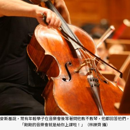
麥斯基說，常有年輕學子在音樂會後等著問他教不教琴，他都回答他們，
「剛剛的音樂會就是給你上課啦！」（林鑠齊 攝）