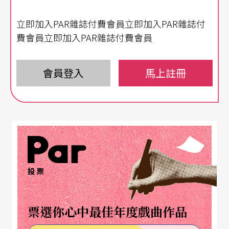
不同的另一回事——這真的是破天荒第一次。尤其
立即加入PAR雜誌付費會員立即加入PAR雜誌付
這次是要演出巴赫的《無伴奏大提琴組曲》，對我
費會員立即加入PAR雜誌付費會員
而言將是全然嶄新的嘗試。但我滿心期待這次演
出，因為《水月》的DVD令我興趣盎然，這對我而
會員登入
馬上註冊
言不僅僅是嶄新的嘗試，更是個挑戰，也是鼓舞，
但是我相信這次的合作演出將會非常成功！
Q：
DVD
裡的舞告訴您什麼呢？
A：
就像所有的藝術，我個人認為每個領域的藝術
投票
——不論是舞蹈、音樂、美術…都很難以文字表
述：不論說或寫，藝術都難以言傳。當然，有些
票選你心中最佳年度戲曲作品
人，他們就是專精於撰述藝術的文章、且成就斐