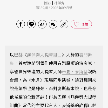
|
攝影
林鑠齊
第189期 / 2008年09月號
收藏
以
巴赫
《
無伴奏大提琴組曲
》入舞的
雲門舞
集
，首度邀請到舞作使用音樂原版的演奏家，
享譽世界樂壇的大提琴大師
米夏．麥斯基
親臨
台灣，為《水月》現場同步演奏，這對舞團來
說是創舉也是殊榮，而對麥斯基來說，也是令
他雀躍的全新嘗試！作為巴赫《無伴奏大提琴
組曲》當代的主要代言人，麥斯基的詮釋已經