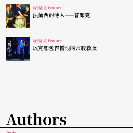
部歌劇《彼得．格林》
Peter Grimes
在國際樂壇上
特別企畫 Feature
法蘭西的傳人——普郎克
所造成的震撼和回響，不僅是布瑞頓及劇作家史拉
特（Montagu Slater，1902-1956）始料未及，也奠
定了布瑞頓為二十世紀最重要的作曲家之一的地
特別企畫 Feature
以寬恕包容憎恨的宗教救贖
位，其受歡迎的程度，繼續延燒到這一個世紀，
《彼得．格林》至今仍是國際歌劇舞台上經常上演
的劇目。
《彼得．格林》的劇本是由史拉特根據克拉博（Ge
orge Crabbe，1754-1832）的詩作改編而成。布瑞
頓和男高音彼得．皮爾斯（Peter Pears，1910-8
Authors
6）在讀了克拉博的詩之後大受感動，便計畫將它寫
成歌劇，主人翁《彼得．格林》的個性也在布瑞頓