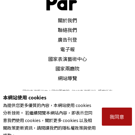
事發生在一艘軍艦裡，也因此全劇沒有一個女歌
PAR 表演藝術雜誌
關於我們
手。歌劇劇情是描寫年輕英俊的新進軍官比利．巴
聯絡我們
德，遭受紀律官Claggart的忌妒，Claggart設下陷阱
廣告刊登
並向船長不實控告巴德叛變，口吃的巴德在無力辯
電子報
解下，憤而殺死Claggart，船長縱然不願，但在軍法
國家表演藝術中心
之下必須將殺人的巴德吊死的悲劇。即便《比利．
國家兩廳院
巴德》的回響不若《彼得．格林》的大，然而它在
網站導覽
劇情結構的緊密度及音樂寫作的張力上，是絲毫不
國家表演藝術中心國家兩廳院《PAR表演藝術》版權所有
輸的。此類的主題人物，無辜的小人物成為不公與
本網站使用 cookies
©
2022
Performing arts redefined. All Rights Reserved
為提供您更多優質的內容，本網站使用 cookies
統一編號 Tax Id number 00973926
邪惡的犧牲者，正是布瑞頓所擅長、也一再描寫
分析技術。 若繼續閱覽本網站內容，即表示您同
本站所提供相關演出資訊，如有異動應以主辦單位公告為準。
我同意
的。
意我們使用 cookies，關於更多 cookies 以及相
服務條款
｜
隱私權聲明
｜
著作權聲明
關政策更新資訊，請閱讀我們的隱私權政策與使用