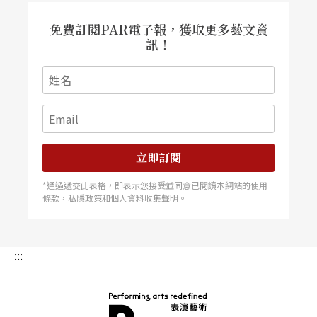
也不過就是「另一個謠言」而已。布瑞頓的作曲向
免費訂閱PAR電子報，獲取更多藝文資
來擅於描繪衝突與矛盾，在如此黑暗的故事鋪陳
訊！
中，管絃樂卻常以異常炫麗的色彩來著色小村的美
景，在角色音樂的寫作上，布瑞頓也成功地描寫出
對人性的憐憫，主角內在的敏感對照村民外在的強
硬。
立即訂閱
致力小型室內歌劇，
《
碧廬冤孽
》打造經典
*通過遞交此表格，即表示您接受並同意已閱讀本網站的使用
條款，私隱政策和個人資料收集聲明。
一九五一年布瑞頓的《比利．巴德》
Billy Bud
在英
國皇家歌劇院首演，劇作者是佛斯特（E. M. Foste
:::
r，1879-1970），改編自梅爾維爾（Herman Melvi
lle，1819-1891）的短篇小說。《比利．巴德》在
歌劇史上是唯一的一部「全男性」的歌劇。因為故