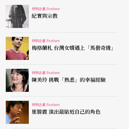
特別企畫 Feature
布瑞頓著眼邊緣人，《
彼得．格林
》奠定地位
紀實與宗教
布瑞頓所寫的歌劇的主人翁多半是被社會歧視或壓
迫的個人，在社會以及角色自身的心理壓力下導致
特別企畫 Feature
梅格蘭札 台灣女婿遇上「馬偕奇緣」
的種種悲劇（除了取材莎士比亞喜劇的《仲夏夜之
夢》外）。他的首部歌劇是一九四一年的《保羅．
班揚》
Paul Bunyan
，由好友W. H. Auden（1907-1
特別企畫 Feature
陳美玲 挑戰「熟悉」的幸福經驗
973）寫劇本，以美國民間故事中的伐木工人Bunya
n為主角，敘述伐木工人成為工廠工人的故事；這部
歌劇首演後，樂評級觀眾的反應不佳，原因或許是
特別企畫 Feature
崔勝震 演出最貼近自己的角色
在於美國觀眾對於英國人寫作「美國民間故事」的
角度的不認同所產生的。無論如何，布瑞頓的下一