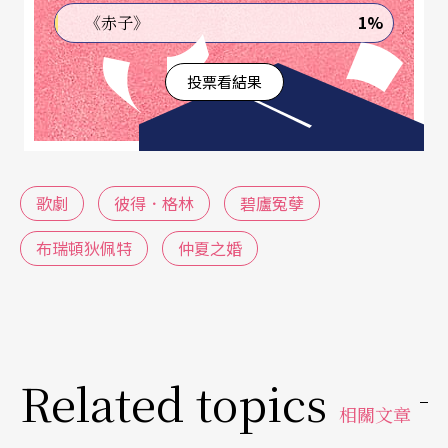
1%
《赤子》
文學的傑出，是有目共睹的。但這或許正是歌劇在
二十世紀中以前的英國無法盛行的原因，換句話
投票看結果
說，英國戲劇的傳統已經成為一種強大的風格，主
導了整個民族的口味，英語文字的精妙使用，英式
的詼諧及冷幽默，此種強烈的語言導向，使得大多
歌劇
彼得．格林
碧廬冤孽
數英國作曲家，無法在外來的音樂形式（歌劇）和
本土的戲劇文學當中找到平衡。（註1）
布瑞頓狄佩特
仲夏之婚
這個現象，一直要到二十世紀中，布瑞頓（Benjam
in Britten，1913-1976）的歌劇出現，他的音樂語
彙成功地結合當代文學，解決了語言和音樂的矛
Related topics
盾，英國人終於找到屬於自己的歌劇，而在國際
相關文章
上，也首次聽見了有英國聲音的歌劇。