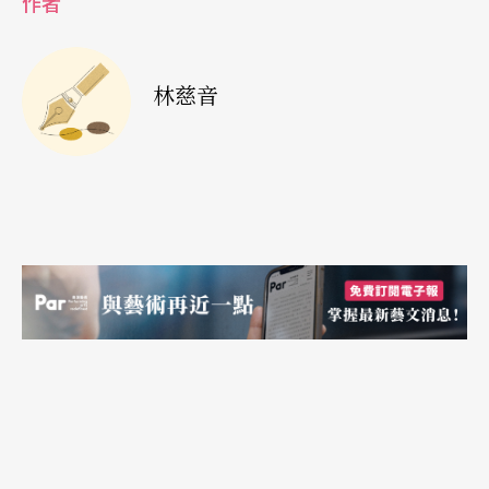
作者
和皮爾斯的塑造下比原著更為深沉複雜。此部歌劇
除了完整的三幕之外還包含了一個序幕，主角彼
林慈音
得．格林是一個漁夫，被村裡居民懷疑謀殺了兩位
男徒弟，即便他是清白的，但在村民的壓力脅迫
下，心神喪失而走上自殺一途。此部歌劇被公認是
布瑞頓和皮爾斯對當時同性戀者受到歧視壓迫的控
訴，也表達了同性戀者的壓抑心聲。劇中對於格林
與徒弟之間關係的交代是曖昧的，他與女友Ellen的
關係也是，作為一個人，格林與社群的關係是不相
容的，社群之於格林是冷酷且帶有敵意的，而最終
格林因壓力所迫導致瘋狂，以自殺來達到與這個社
會的平衡，而他的自殺對於逼他致死的與論而言，