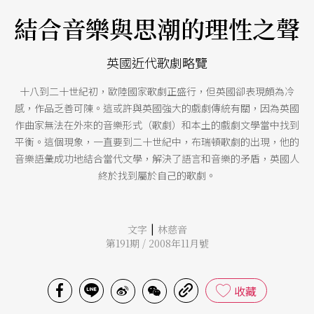
結合音樂與思潮的理性之聲
英國近代歌劇略覽
十八到二十世紀初，歐陸國家歌劇正盛行，但英國卻表現頗為冷
感，作品乏善可陳。這或許與英國強大的戲劇傳統有關，因為英國
作曲家無法在外來的音樂形式（歌劇）和本土的戲劇文學當中找到
平衡。這個現象，一直要到二十世紀中，布瑞頓歌劇的出現，他的
音樂語彙成功地結合當代文學，解決了語言和音樂的矛盾，英國人
終於找到屬於自己的歌劇。
|
文字
林慈音
第191期 / 2008年11月號
收藏