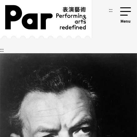
跳到主要內容區塊
網站導覽
:::
:::