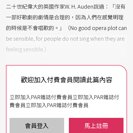
二十世紀偉大的英國作家W. H. Auden說過：「沒有
一部好歌劇的劇情是合理的，因為人們在感覺明理
的時候是不會唱歌的。」（No good opera plot can
be sensible, for people do not sing when they are
feeling sensible.）
也許這正好解釋了，在歐陸國家歌劇盛行的十八、
十九，甚至二十世紀初期，當華格納的神仙們大聲
歡迎加入付費會員閱讀此篇內容
地讚詠綿綿不絕的愛情或是樂句；當威爾第的英雄
立即加入PAR雜誌付費會員立即加入PAR雜誌付
們捶心肝地悲泣命運與愛情的殘酷；當馬斯奈的女
費會員立即加入PAR雜誌付費會員
伶們華麗地滑行在高音和綢緞之間的同時，英吉利
海峽上的這個島嶼，在歌劇音樂的貢獻和表現上，
會員登入
馬上註冊
可以說是，冷感。