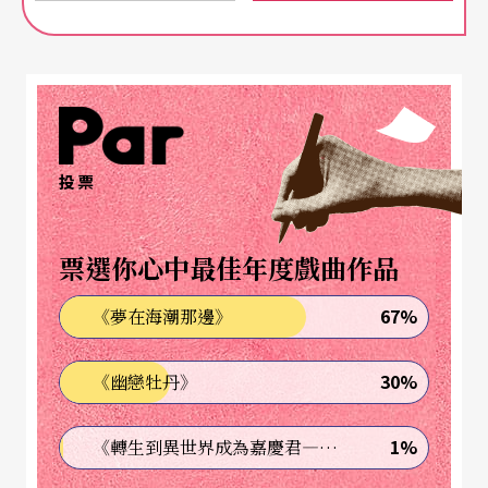
這個時期英國的音樂創作其實是蓬勃的，交響樂、
室內樂、各種形式的器樂和聲樂曲不斷地被發表和
演出，英國作曲家們，惟獨在歌劇的表現上，有點
乏善可陳。這當然和英國本身的音樂發展有些關
投票
係，畢竟，除了早期的亨利．普塞爾（Henry Purc
ell，1659-1695）外，英國在國際上足以誇口的就
票選你心中最佳年度戲曲作品
是兩位「進口的」作曲家——韓德爾和孟德爾頌
67%
《夢在海潮那邊》
了。一直要等到二十世紀初，國民樂派興起，各國
的作曲家亟於找尋屬於自己國家的聲音，英國作曲
30%
《幽戀牡丹》
家描繪田園美景的樂音，才可以在國際上揚眉吐
氣。但是在歌劇方面的匱乏，是令人訝異的，畢
1%
《轉生到異世界成為嘉慶君—發現我的祖先是詐騙集團!?》
竟，歌劇是戲劇與音樂結合的產物，而英國在戲劇