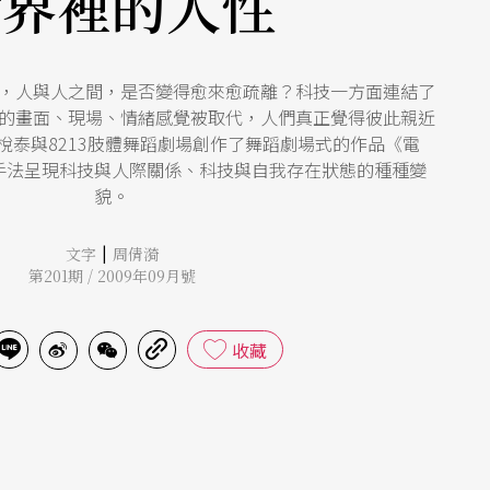
世界裡的人性
，人與人之間，是否變得愈來愈疏離？科技一方面連結了
的畫面、現場、情緒感覺被取代，人們真正覺得彼此親近
梲泰與8213肢體舞蹈劇場創作了舞蹈劇場式的作品《電
手法呈現科技與人際關係、科技與自我存在狀態的種種變
貌。
|
文字
周倩漪
第201期 / 2009年09月號
收藏