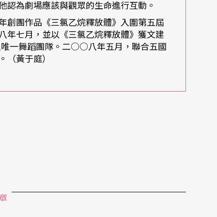
他認為劇場應該與觀眾的生命進行互動。
品，脖子神秘的連結性與致命性，隱喻現代人科技
年創團作品《三氯乙烷釋放體》入圍第五屆
八年七月，並以《三氯乙烷釋放體》獲文建
之唯一舞蹈團隊。二○○八年五月，聯合五國
。（黃于庭）
演愈烈的電子與機械世界，逼近瘋狂與麻痺。舞作
清楚的移位而展示人如同工廠產品之機械化與制約
重要角色，從天而降的繩子垂吊大聲公麥克風，播
狗動物聲……人與人還會直接溝通嗎？運用科技錄
近大自然呢？電子寵物曾經盛行，科技模擬的動物
」孫梲泰用反諷、黑色幽默的手法呈現科技與人際
章