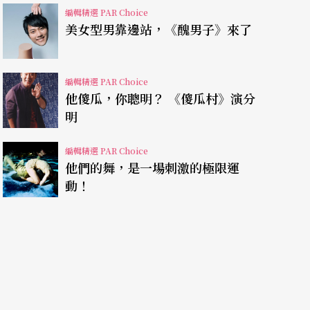
心嗎？關於孤獨與親密，疏離與連結，《電子》中
編輯精選 PAR Choice
美女型男靠邊站，《醜男子》來了
，到底在何方？
編輯精選 PAR Choice
他傻瓜，你聰明？ 《傻瓜村》演分
明
編輯精選 PAR Choice
他們的舞，是一場刺激的極限運
動！