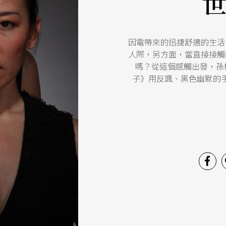
因電帶來的迅捷舒適的生活
人際，另方面，當直接接觸
嗎？從這個感觸出發，孫
子》用反諷、黑色幽默的