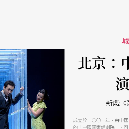
城
北京：
新戲《
成立於二○○一年，由中國
的「中國國家話劇院」，可