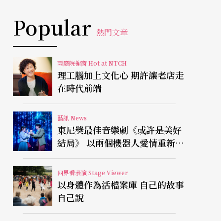
Popular
熱門文章
兩廳院櫥窗 Hot at NTCH
理工腦加上文化心 期許讓老店走
在時代前端
藝訊 News
東尼獎最佳音樂劇《或許是美好
結局》 以兩個機器人愛情重新凝
視有限人生
四界看表演 Stage Viewer
以身體作為活檔案庫 自己的故事
自己說