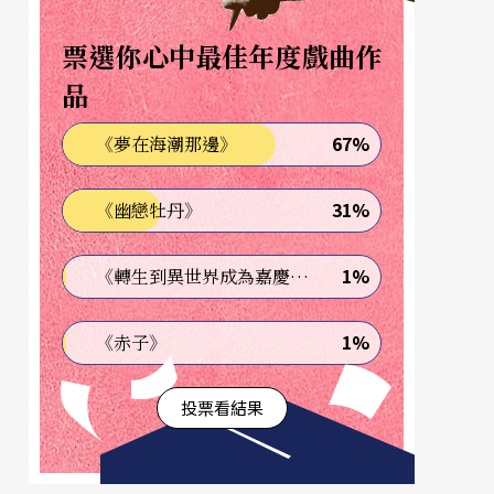
票選你心中最佳年度戲曲作
品
67%
《夢在海潮那邊》
31%
《幽戀牡丹》
1%
《轉生到異世界成為嘉慶君—發現我的祖先是詐騙集團!?》
1%
《赤子》
投票看結果