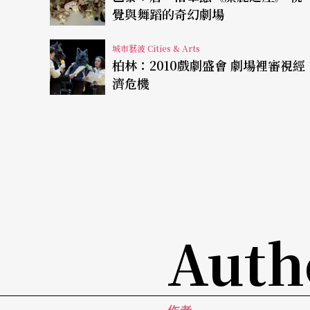
覺與舞蹈的奇幻劇場
作，由中青代傑出演員于洋、江佳奇、王衛國
鷹導演已成為中國現代戲劇的靈魂人物，為國
城市藝波 Cities & Arts
柏林：2010戲劇盛會 劇場裡審視經
根》、《霸王歌行》…無論是在戲劇本體或表
濟危機
都開創新局。
導演給了這部作品一個「音樂戲劇」的命題，
等量齊觀。音樂素材的選取上，在音樂學者的
妙地融入，用以象徵啟蒙大師的音樂種子，以
音更不可或缺，時而隱隱相伴，時而成為劇場
Auth
兩位輪番上陣的演奏家當中，一位來自波蘭，
波蘭文化部授予「凱萊阿蒂斯」文化勳章的李
二○一○下半年，國話將首度來台，導演田沁