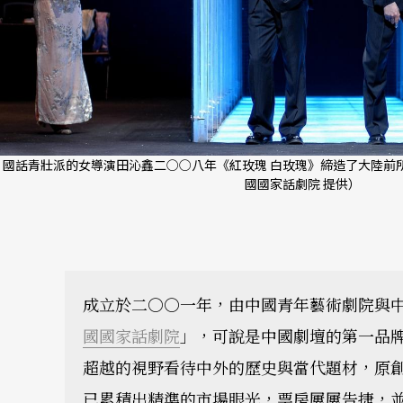
國話青壯派的女導演田沁鑫二○○八年《紅玫瑰 白玫瑰》締造了大陸前所
國國家話劇院 提供）
成立於二○○一年，由中國青年藝術劇院與
國國家話劇院
」，可說是中國劇壇的第一品
超越的視野看待中外的歷史與當代題材，原
已累積出精準的市場眼光，票房屢屢告捷，