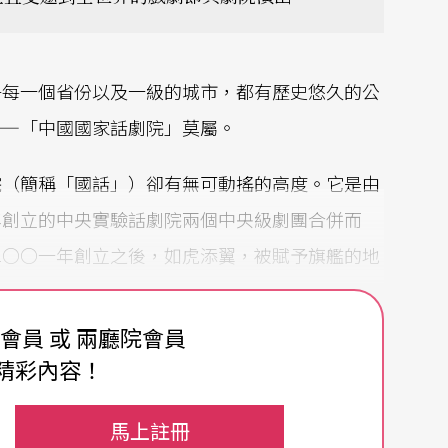
乎每一個省份以及一級的城市，都有歷史悠久的公
——「中國國家話劇院」莫屬。
院（簡稱「國話」）卻有無可動搖的高度。它是由
年創立的中央實驗話劇院兩個中央級劇團合併而
二○○一年創立之後，如虎添翼，被賦予旗艦的地
費會員 或 兩廳院會員
精彩內容！
英，以超然與超越的視野，看待中國與世界的歷史
馬上註冊
作，也同時孕育了傑出的編導人才。當中最突出是