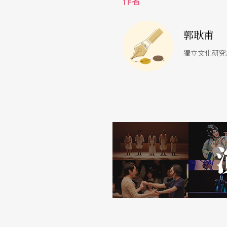
作者
堂》，之後才返回北京，並接續前往國外演出
易卜生與、莎士比亞的主題之後，跳脫戲劇大
郭耿甫
亞」將於秋天在北京登場。
獨立文化研究
二○一一年，延宕多年的中國國家話劇院劇場
場，原預定在緊鄰故宮的黃金地段上，因著二
了宣武區廣安門外的現址，倒也貼合了城南這
國家最高級劇團始終是演出流浪兒的尷尬，同
界戲劇藝術的展示之窗。