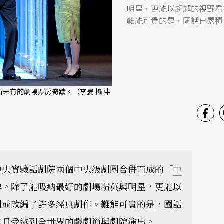
明星，更能以超越的視野看
難能可貴的是，國話已累積
未有的劇場票房奇蹟。（李晏 攝 中
中央實驗話劇院兩個中央級劇團合併而成的「
中
牌。除了能吸納最好的劇場精英與明星，更能以
創或改編了許多經典劇作。難能可貴的是，國話
並且受邀到全世界的戲劇節與劇院演出。