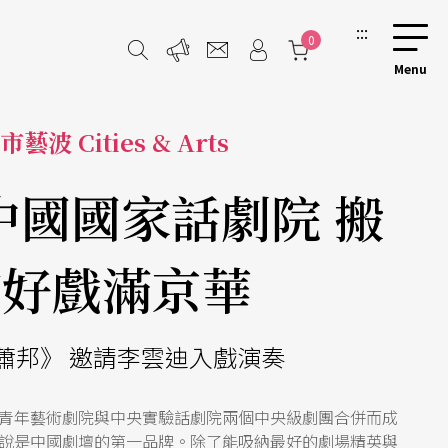
:::
0
市藝波 Cities & Arts
中國國家話劇院 搬
演好戲滿京華
蕭邦》 邀請李雲迪入戲演奏
青年藝術劇院與中央實驗話劇院兩個中央級劇團合併而成
說是中國劇壇的第一品牌。除了能吸納最好的劇場精英與