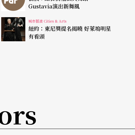
Gustavia演出新舞風
、田雨等等…擔綱演出，將於六月九日首演。王曉
話打造了許多傳奇，《失明的城市》、《哥本哈
城市藝波 Cities & Arts
紐約：東尼獎提名揭曉 好萊塢明星
現形式，以及最後傳遞到觀眾身上的衝擊與震撼，
有看頭
宣示了在構思中與劇場呈現上，音樂將與戲劇將會
共同參與下，蕭邦故鄉的許多傳統歌謠與音樂被巧
及蕭邦誓為波蘭魂的永世堅貞。當然蕭邦的天才樂
裡的全部，導演構思讓鋼琴家直接奏出經典樂章，
ors
而另一位將要壓軸的是剛剛才又風靡台灣，並將獲
雲迪，因此獲得廣大的注目。
鑫將領軍於台北國父紀念館「首演」新作《四世同