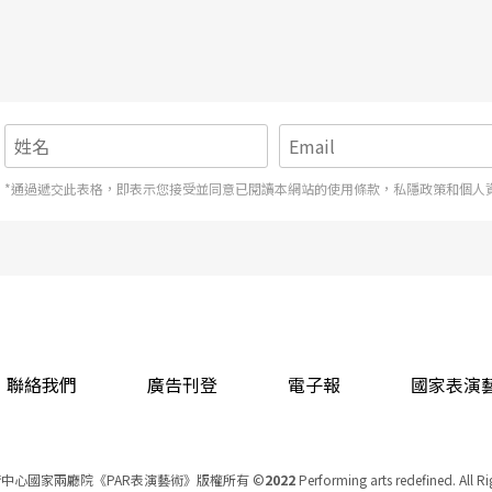
*通過遞交此表格，即表示您接受並同意已閱讀本網站的使用條款，私隱政策和個人
聯絡我們
廣告刊登
電子報
國家表演
中心國家兩廳院《PAR表演藝術》版權所有
©
2022
Performing arts redefined. All R