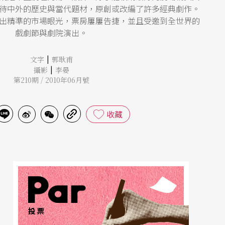
待中外的歷史與當代題材，原創或改編了許多經典劇作。
出精準的市場眼光，票房屢屢告捷，並且受邀到全世界的
戲劇節與劇院演出。
|
文字
郭耿甫
|
攝影
李晏
第210期 / 2010年06月號
收藏
投票