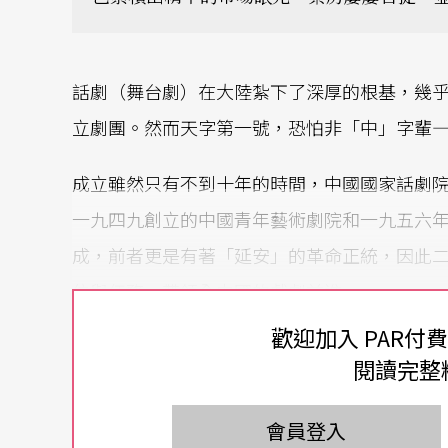
話劇（舞台劇）在大陸紮下了深厚的根基，幾
立劇團。然而天字第一號，恐怕非「中」字輩
成立雖然只有不到十年的時間，中國國家話劇
一九四九創立的中國青年藝術劇院和一九五六
成，前者更是有著「延安」的革命正統，因此
位與任務，帶領全中國的戲劇前進。
歡迎加入 PAR付
中央級話劇旗艦 頂尖戲劇人才製造機
閱讀完整
有著中央的全力支持，國話總能吸納最好的精
會員登入
與當代題材，原創或改編了難以數計的經典劇