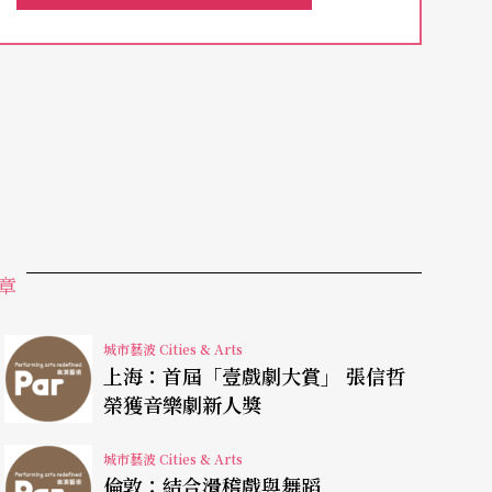
舵，青壯派的女導演田沁鑫也早已引領風騷，二○
的劇場票房奇蹟；另一位青壯導演孟京輝的後現代
最難能可貴的是，國話已累積出精準的市場眼光，
文限制，受邀到全世界的戲劇節與劇院演出。
於此的演員有兩百多位，許多都已經在舞台影視領
、李雪健、陳紅、章子怡、劉燁、孫洪雷、李冰
章
一員，即便成名，也不願喪失這張「身分證」。
城市藝波 Cities & Arts
上海：首屆「壹戲劇大賞」 張信哲
榮獲音樂劇新人獎
朽的生命與藝術，感到書寫蕭邦的熱情。新戲《蕭
，由身兼國話副院長的王曉鷹導演領軍，與編劇馮
城市藝波 Cities & Arts
倫敦：結合滑稽戲與舞蹈
桑的傳奇戀曲為主要軸線，要攜手再創的高峰之