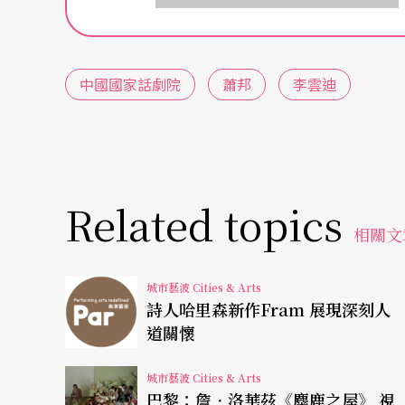
身兼副院長的王曉鷹與查明哲兩位導演坐鎮掌
○八年《紅玫瑰 白玫瑰》締造了大陸前所未有
中國國家話劇院
蕭邦
李雲迪
寫實風格，更成為「先鋒戲劇」的代名詞。而
不僅票房屢屢告捷，並且早突破台灣認為的語
此外，國話也是一個成功的明星製造機，設籍
域發光發熱，為台灣觀眾熟悉的包含：張豐毅
Related topics
相關文
冰、袁泉、佟大為…等等，都是這個大家庭的
李雲迪
參與音樂話劇 《
蕭邦
》演出
城市藝波 Cities & Arts
詩人哈里森新作Fram 展現深刻人
道關懷
呼應蕭邦誕辰兩百周年，國話對這位大師的不
邦》打造了一個空前也許絕後的製作演出陣容
城市藝波 Cities & Arts
巴黎：詹．洛華茲《麋鹿之屋》 視
大慶繼經典《失明的城市》後，以蕭邦與喬治