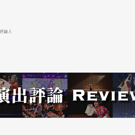
。而兩年一度的「中國國際戲劇季」將繼契訶夫、
師系列的思考，將眼光放到當代亞洲：「華彩亞細
評論人
終於即將落成，自成立之初即積極籌劃的專屬劇
○○二年制定的「北京皇城保護規劃」，於是選擇
個北京戲劇發源地的歷史淵源。新劇場解決了這個
時也給劇團更長遠更專業的製作基地，並將成為世