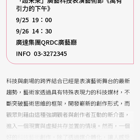
「超未來」廣藝科技表演藝術節《萬有
引力的下午》
9/25 19
：00
9/26 14
：30
廣達集團QRDC廣藝廳
INFO 03-3272345
科技與劇場的跨界結合已經是表演藝術舞台的最新
趨勢，藝術家透過具有特殊表現力的科技媒材，不
斷突破藝術思維的框架，開發嶄新的創作形式，而
觀眾則藉由這種強調觀者與創作者互動的新介面，
進入一個現實與虛擬共存並置的情境。然而，一個
好的
科技藝術
創作，除了透過媒介轉化，讓人感受