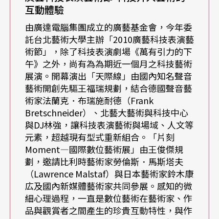
人，正處於雙胞胎姐姐逝去的悲傷，一位初入社會
互動體驗
的年輕男子，面對著工作與失戀的茫然，他們都在
由廣達電腦集團成立的廣藝基金會，今年委
託台北藝術大學主辦「2010廣藝科技表演藝
人生的某個轉折點，尋找未來。藉由虛擬的網路世
術節」，除了科技表演劇場《萬有引力的下
界，他們有了互動與對話，並在歷經生命的難題
午》之外，尚有為為期近一個月之科技藝術
展演。開幕演出「天際線」由國內知名聲音
後，重新獨立面對自我，把自己拼湊起來，變得更
藝術開創先驅王福瑞規劃，結合德國聲音藝
完整、更成熟。王俊傑表示，劇中特別將重要場景
術家法蘭克．布瑞施耐德（Frank
Bretschneider）、北藝大藝術與科技中心
設定在「奈及利亞」，奈及利亞是全世界七成舊電
與DJ林強，讓科技表演藝術與場域、人文等
視的回收國家，也是全世界雙胞胎生產率最高的國
元素，超越現有型式重新組合。「片刻
Moment—國際數位藝術展」由王俊傑規
家，劇中女主角追尋意象亦在此被點出。全劇共有
劃，邀請比利時藝術家勞倫斯．馬斯塔夫
八個傘狀的片段，環環相扣的主題，各自相互連
（Lawrence Malstaf）與日本藝術家鈴木康
結，但又可以獨立成篇。
広及國內新媒體藝術家共同參展。感知的微
細心理過程，一直是數位藝術在藝術家、作
品與觀賞者之間產生的珍貴互動特性，與作
投影是場景、夢境、心理
也是動態光源