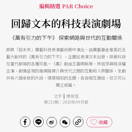
編輯精選 PAR Choice
回歸文本的科技表演劇場
《萬有引力的下午》 探索網路與世代的互動關係
即將「超未來」廣藝科技表演藝術節中演出，由廣藝基金會委託北
藝大創作的《萬有引力的下午》，企圖從表演文本出發，探索科技
在當代劇場的各種可能。《萬》劇由王嘉明執導，林如萍與姚淳耀
主演，劇情呈現的是網路媒介與世代之間的互動和人際關係，全劇
共有八個傘狀的片段，環環相扣的主題，各自相互連結，但又可以
獨立成篇。
|
文字
廖俊逞
第213期 / 2010年09月號
收藏