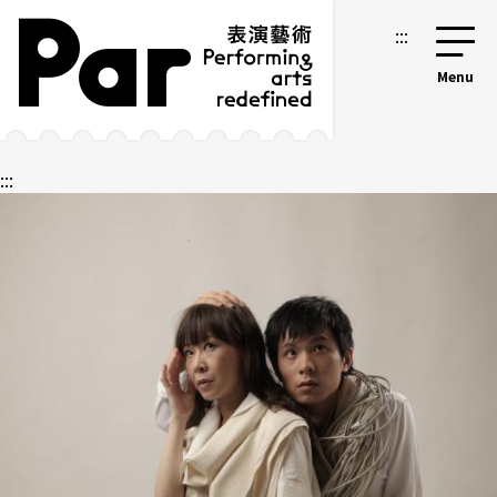
跳到主要內容區塊
網站導覽
:::
:::