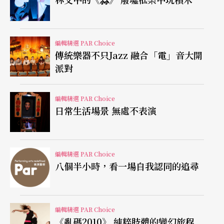
相較於其他國家的發展，台灣在科技劇場的領域才
剛起步，成熟度並不高，王俊傑表示：「除了要將
編輯精選 PAR Choice
傳統樂器不只Jazz 融合「電」音大開
不同領域的藝術家或創作者湊在一起，磨合兩種迥
派對
異的工作模式，本身就會遇到很多溝通上的問題，
再加上專業人才的經驗沒辦法累積，硬體設備更是
編輯精選 PAR Choice
日常生活場景 無處不表演
匱乏，科技劇場的創作風險相當高。」但科技劇場
所強調的視覺臨場感，可以提供觀眾不同於以往的
嶄新經驗，是電影等其他藝術類型所沒法取代的。
編輯精選 PAR Choice
八個半小時，看一場自我認同的追尋
「科技與表演藝術的結合，最終還是要回到劇場本
質，否則以舞台演出耗費的人力和時間成本來說，
如果沒有媒介運用和視覺呈現的不可取代性，倒不
編輯精選 PAR Choice
如電視電影的投資報酬率來得高，不需要選擇劇
《亂碼2010》 純粹肢體的變幻旅程