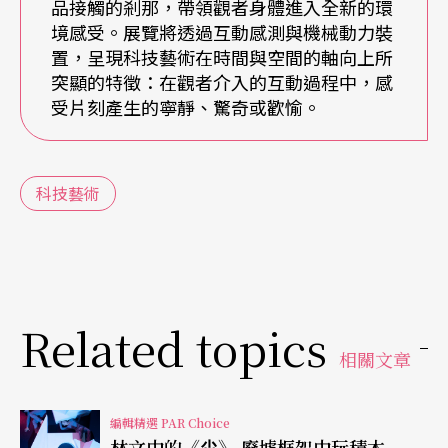
品接觸的剎那，帶領觀者身體進入全新的環
境感受。展覽將透過互動感測與機械動力裝
舞台設計是一個由三面白牆組成，可拆解的封閉式
置，呈現科技藝術在時間與空間的軸向上所
空間，投影是生活場景的寫實指涉，也是夢境的虛
突顯的特徵：在觀者介入的互動過程中，感
受片刻產生的寧靜、驚奇或歡愉。
擬模式；是角色真實互動的對象，也是內在狀態的
心理反射；此外，影像也取代了傳統燈具，成為動
態光線的來源。在技術層面上，該劇把所有的記憶
科技藝術
化為一種「標籤」（tag）的技術概念，所運用的科
技，包括身體感測、mapping貼圖投影、openfram
ework的程式運用、調光薄膜與投影搭配，共運用
Related topics
十二台投影機，營造出一種沉浸式的幻覺感受。此
相關文章
外，演員之間不存在交流，只能透過想像和另一個
人對話，情緒多半藉由抽離，象徵和極簡的方式傳
編輯精選 PAR Choice
達，在表演風格上也有一定的挑戰。
林文中的《尛》 廢墟框架中玩積木