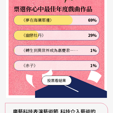
術性，便成為此次創作最大的考驗。」藝術總監、
票選你心中最佳年度戲曲作品
新媒體策展人王俊傑說，當今標榜科技劇場的演
69%
《夢在海潮那邊》
出，能夠有文本的相當罕見，因為科技劇場的文本
不同於傳統劇場，必須丟棄過度戲劇性的細節處
29%
《幽戀牡丹》
理，而以概念和結構組織而成；同時因為科技劇場
需要繁雜且精細的技術配合，從導演、表演、設計
1%
《轉生到異世界成為嘉慶君—發現我的祖先是詐騙集團!?》
到執行，牽一髮動全身，不管是經費或是人力要
1%
《赤子》
求，在製作上都有相當的困難度。
投票看結果
《萬有引力的下午》由王嘉明執導，林如萍與姚淳
耀主演，劇情呈現的是網路媒介與世代之間的互動
和人際關係，劇情描述兩個互不相識，宛如兩條互
不交集的平行線的現代男女，一位四十歲出頭的女
廣藝科技表演藝術節
科技介入藝術的