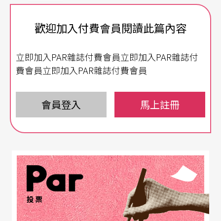
到科技的未來感，如何充分掌握並融合影像與劇場
歡迎加入付費會員閱讀此篇內容
的特質，在高度影音化、視覺化的巨大感官衝擊力
中，突顯以人為本的劇場演出，更是當科技全面入
立即加入PAR雜誌付費會員立即加入PAR雜誌付
侵劇場，作品的思考核心。由「廣藝基金會」委託
費會員立即加入PAR雜誌付費會員
北藝大創作的《萬有引力的下午》，即企圖從表演
文本出發，探索科技在當代劇場的各種可能。
會員登入
馬上註冊
呈現網路媒介與世代之間的互動
「影像是科技劇場中最廣泛運用的視覺元素，但經
常淪為空洞的炫技，不然就是陪襯的背景。因此，
影像在劇場中如何被有意義的使用，和空間與演員
投票
產生密切的關聯性，兼顧演出的文本性與科技的技