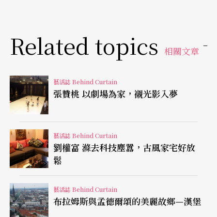
涂維政在台北市大、小公園內發現成人健身器材和孩童遊
樂區，大同小異的器材與遊樂區規劃，形塑出一種特殊的
Related topics
景觀狀態，因此藉由自己的身體與這樣的環境對話，並拍
相關文章
下有趣的畫面記錄，同時將這些畫面製作成老照片般，彷
如是老舊記憶的印記。
藝活誌 Behind Curtain
張贊桃 以劇場為家，襯光影入夢
拿著環境切片 尋踏所在環境
這樣的概念，還延伸出與民眾互動的「影像銀行尋
藝活誌 Behind Curtain
寶遊戲」。涂維政設計一座中藥櫃，一百廿格抽屜
劉權富 滌去科技塵囂，古風家宅好放
鬆
中均放置了廿至卅張「環境切片」明信片，內容是
他拍攝台北市伊通街附近的街弄巷景，民眾可以拿
藝活誌 Behind Curtain
著明信片找尋「原點」，這張照片變成民眾踏訪所
布拉姆斯與孟德爾頌的美麗故鄉—漢堡
在環境的一道連結。