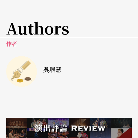
來都是老式玩具，涂維政將其運用在這座巨大的視
覺玩具中，並將好友姚瑞中、胡朝聖、蘇匯宇、吳
Authors
達坤等人，同時也是「非常廟藝文沙龍」的共同經
營者，作為玩具人物的角色，分別以不同的方式轉
作者
動著，「每天像頭驢似地瞎忙著，忙得天翻地覆，
像玩具一樣轉啊轉。」
吳垠慧