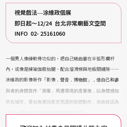
視覺戲法
涂維政個展
——
即日起～12/24 台北非常廟藝文空間
INFO 02- 25161060
一個男人像練軟骨功似的，把自己蜷曲塞在半弧形欄杆
內，或像是練瑜伽般抬腿、配合溜滑梯與地板間縫隙……
涂維政的影像新作「影像
．
聲音．博物館」，借自己和參
與者的身體當作「測量」周遭環境的度量衡，以身體感知
所在城市。看似無厘頭甚至荒謬的肢體動作，涂維政認為
這是一種對所在區域的考掘與觀察方式。