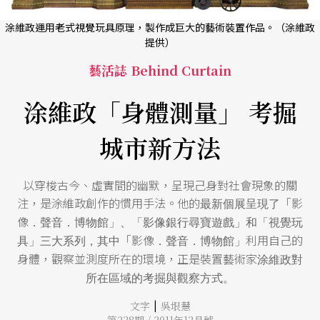
涂維政運用老式視覺玩具原理，製作成巨大的藝術裝置作品。（涂維政
提供）
藝活誌 Behind Curtain
涂維政「身體測量」 考掘
城市新方法
以穿梭古今、虛實間的幽默，呈現己身對社會現象的關
注，是涂維政創作的慣用手法。他的
「影
最新個展呈現了
像
．聲音．博物館」、「影像銀行尋寶遊戲」和「視覺玩
「影像
利用自己的
具」三大系列，其中
．聲音．博物館」
身體，觀察並測度所在的環境，正是裝置藝術家
涂維政對
所在區域的考掘與觀察方式。
|
文字
吳垠慧