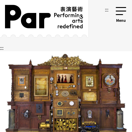
跳到主要內容區塊
網站導覽
:::
:::