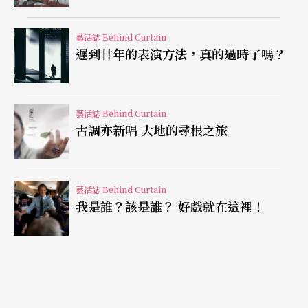
新作看似跳脫「卜湳文明遺跡」的創作脈絡，但若
藝活誌 Behind Curtain
遲到廿年的表演方法，真的過時了嗎？
仔細推敲，藉由「身體雕塑」的形式，涂維政的
「環境切片」仍展現著強烈的身體感，同時保留
「事件性」及「田野調查」思維，強調與城市歷史
藝活誌 Behind Curtain
古調亦新唱 大地的尋根之旅
和環境影像相互呼應。
此外，「視覺玩具」系列則保留他高超的仿古「手
藝活誌 Behind Curtain
藝」特質。涂維政親手製作十四件尺寸不一的「視
我是誰？該是誰？ 好戲就在這裡！
覺玩具」，最大一座高兩米七、寬四米五，乍看就
像是家中擺設的陳年豪華老家具。視覺玩具指的是
電影發明之前，利用各種視覺原理製造出動態影像
的器械裝置，如皮影戲、萬花筒、詭盤等，如今看