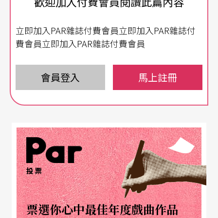
歡迎加入付費會員閱讀此篇內容
穿梭古今虛實 呈現社會關注
立即加入PAR雜誌付費會員立即加入PAR雜誌付
「我創作的關鍵字，一是視覺性，其次是身體感，第三是
費會員立即加入PAR雜誌付費會員
『博物館』，指的是創造出一種仿古的氛圍。」涂維政今
卜湳文明遺跡」系列為人所
年四十二歲，十一年前他以「
會員登入
馬上註冊
知。當時還就讀國立台南藝術大學造型藝術研究所的他，
虛構一個名為「卜湳文明」的大型「考古」行動，煞有其
事地在南藝大校園裡挖出一塊文明「遺跡」，他自己化身
為考古學家，宣稱在此遺跡中挖掘出一連串石製文物殘
片，像是電腦主機、滑鼠、螢幕、手機等當代通訊產品。
投票
涂維政還賦予「卜湳文明」一套完整的歷史背景，並將
「出土文物」推上台北當代藝術館，舉辦一場大型特展，
票選你心中最佳年度戲曲作品
像是兵馬俑特展似的，同時發行周邊相關商品，仿古文物