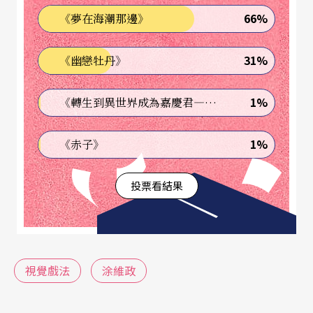
66%
《夢在海潮那邊》
的逼真程度，讓許多不明究裡之人誤以為
卜湳文明」真
「
的存在。
31%
《幽戀牡丹》
以穿梭古今、虛實間的幽默，呈現己身對社會現象的關
1%
《轉生到異世界成為嘉慶君—發現我的祖先是詐騙集團!?》
注，是涂維政創作的慣用手法。他在最新個展「
視覺戲
法
」中，主要展出「影像
．聲音．博物館」、「影像銀行
1%
《赤子》
「影像
尋寶遊戲」和「視覺玩具」三大系列。
．聲音．博
投票看結果
物館」靈感來自一九九七年起，涂維政陸續在大專院校擔
「就像是科學或醫學
任教職時設計的「肢體感覺」課程，
上的生物切片，我提出『環境切片』想法，透過對環境的
視覺戲法
涂維政
微觀過程所得的『環境取樣』，作為觀察世界的方式。」