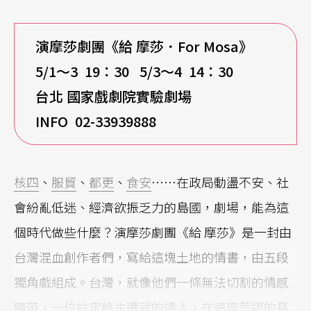
演摩莎劇團《給 摩莎．For Mosa》
5/1
～3 19：30 5/3～4 14：30
台北 國家戲劇院實驗劇場
INFO
02-33939888
核四
、
服貿
、
都更
、
食安
……在政局動盪不安、社
會紛亂低迷、經濟欲振乏力的島國，劇場，能為這
個時代做些什麼？演摩莎劇團《給 摩莎》是一封由
台灣混血創作者們，寫給這塊土地的情書，由五段
獨角戲組成。台灣，就像他們一條無法切割的情感
臍帶，一位註定終生遷就的情人，在這座荒謬的島