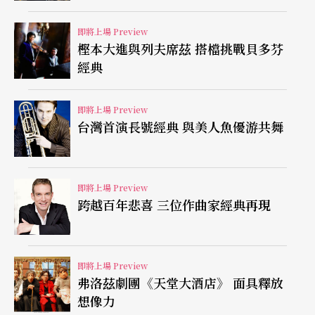
就有能力，從第三世界躍往第一世界，從蠻荒轉為
即將上場 Preview
體面，但需要付出更大的代價，來換取想像會美好
樫本大進與列夫席茲 搭檔挑戰貝多芬
經典
的將來，你願意嗎？
馬龍執導，王珂瑤演出《有春阿嬤啟示錄》處理台
即將上場 Preview
台灣首演長號經典 與美人魚優游共舞
灣人的認同問題。從事回收工作的有春阿嬤，每天
處理垃圾分類，卻不知道人生該怎麼分類？於是她
問媽祖婆，這塊土地的多元民族在膨脹中，她該怎
即將上場 Preview
跨越百年悲喜 三位作曲家經典再現
麼幫自己歸類？怎樣可以變成純正的台灣人？媽祖
夢中顯靈，給了她指點，究竟最後她是哪一類？
即將上場 Preview
弗洛茲劇團《天堂大酒店》 面具釋放
想像力