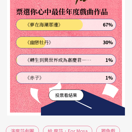
對所有突來的關切與諮詢，所有人雞飛狗跳，誤
票選你心中最佳年度戲曲作品
會、混亂與笑話不斷發生，紛擾的夜過後，第二天
67%
《夢在海潮那邊》
台灣變成什麼樣的國家？
30%
《幽戀牡丹》
顏良珮執導，黃婕菲演出的《安奈ê尋味人生》以隱
喻手法處理「服貿」議題。主角安奈是一個中年的
1%
《轉生到異世界成為嘉慶君—發現我的祖先是詐騙集團!?》
滷肉飯老闆娘，沒想到經濟危機竟讓她鹹魚翻身，
一位名為「宗國」的男子向她求婚，她的小攤子就
1%
《赤子》
要變成大連鎖店，進軍全世界。愛情事業兩得意的
投票看結果
她，最後一次煮著滷肉飯，回想父親當年教她煮滷
肉飯的那天。時代，如何在一碗滷肉飯上刻下劇
變？
演摩莎劇團
給 摩莎．For Mosa
獨角戲