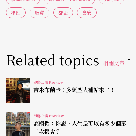
充滿對未來生活的不確定性
核四
服貿
都更
食安
《最後的晚餐》以食安問題入戲，由洪珮菁執導，
陳雪甄演出。餐桌上，一個女子不停地吃，可以每
天吃飽是她的最小確幸，儘管沒人知道，吃了這餐
又吞下去哪些化學藥劑。味覺的記憶，漸漸消失，
Related topics
取代的是無止盡的食慾。太過疲累的人生，食物成
相關文章
為撫慰劑。「這是我與自己最後一次的晚餐，因為
即將上場 Preview
我的其中一個慾望即將要出賣我……」
吉米布蘭卡：多類型大補帖來了！
如果給你一張可以通往未來的悠遊卡，你會如何想
像台灣的明天？高俊耀執導，鄭尹真演出的《神掉
即將上場 Preview
了張悠遊卡》要觀眾一起思考，什麼是文明幸福的
高翊愷：你說，人生是可以有多少個第
二次機會？
康莊大道？什麼是友善博愛的天堂樂園？如果有卡