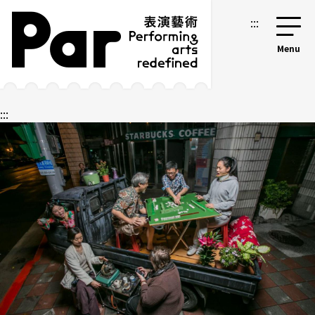
跳到主要內容區塊
網站導覽
:::
:::