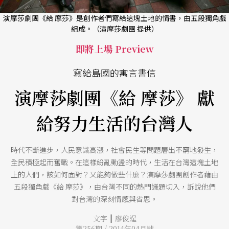
演摩莎劇團《給 摩莎》是創作者們寫給這塊土地的情書，由五段獨角戲
組成。（演摩莎劇團 提供）
即將上場 Preview
寫給島國的寓言書信
演摩莎劇團《給 摩莎》 獻
給努力生活的台灣人
時代不斷進步，人民意識高漲，社會民生等問題層出不窮地發生，
全民積極起而奮戰。在這樣紛亂動盪的時代，生活在台灣這塊土地
上的人們，該如何面對？又能夠做些什麼？演摩莎劇團創作者藉由
五段獨角戲《給 摩莎》，由台灣不同的熱門議題切入，訴說他們
對台灣的深刻情感與省思。
|
文字
廖俊逞
第256期 / 2014年04月號