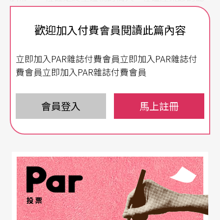
嶼上，人們既可笑，又努力地活著。「只是，」他
歡迎加入付費會員閱讀此篇內容
們說：「親愛的摩莎，我愈來愈不懂該如何繼續愛
你。」
立即加入PAR雜誌付費會員立即加入PAR雜誌付
費會員立即加入PAR雜誌付費會員
時代劇變如何應付？
小島一夜長大，突然躍升龐然大國的台灣，要如何
會員登入
馬上註冊
調適「小」時候所沒有的困擾，並享受成為世界強
國的好處呢？由荷蘭籍導演羅斌執導，陳佳穗演出
的《大島》是一則超現實的島國狂想曲。故事發生
在一個如常夜晚，總統府突然接到緊急電話通知，
台灣成為世界地圖上擁有最大領地的國家。接著各
投票
國元首紛紛致電，但總統在睡覺，秘書必須獨力面