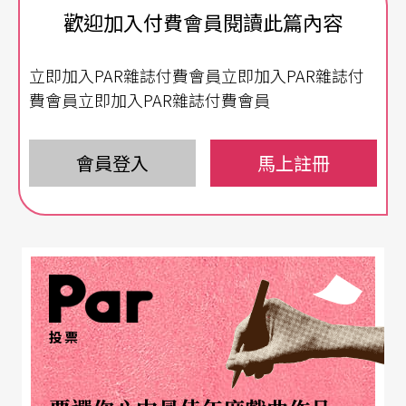
歡迎加入付費會員閱讀此篇內容
頭。盛極一時的淺草歌劇因為一九二三年的關東大
地震而衰敗，之後日本進入戰爭時期，西洋音樂遭
立即加入PAR雜誌付費會員立即加入PAR雜誌付
到禁演，音樂劇的發展因此中斷。此時東寶株式會
費會員立即加入PAR雜誌付費會員
社旗下的
東寶劇團
以「國民劇」為名上演了《Enok
en龍宮行（エノケン竜宮へ行く）》與《木蘭從軍
會員登入
馬上註冊
（木蘭従軍）》，打造了更接近音樂劇形式的作
品，也為戰後的「帝國劇場音樂劇」打下基礎。
少女歌劇三團爭鳴 西方音樂劇翻譯成風
另一方面，受到三越少年音樂隊的啟發，白木屋吳
投票
服店在一九一二年成立了少女音樂隊，成為日本
「少女歌劇」的濫觴。隔年寶塚歌唱隊成立，一九