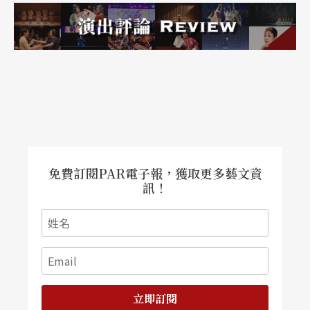
制度。如今東寶主要的直營劇場有帝國劇場與Theat
re Creation，相關劇場則有日生劇場、名鐵Hall、
梅田藝術劇場、博多座等，上演日文版西洋音樂劇
與原創音樂劇，捧紅了不少音樂劇明星，像是目前
炙手可熱的井上芳雄、以《悲慘世界》愛波寧一角
聞名海外的島田歌穗等。由於寶塚歌劇團也屬東寶
集團的一分子，因此許多退團後的寶塚明星也會參
免費訂閱PAR電子報，獲取更多藝文資
與東寶音樂劇的演出，演出陣容星光熠熠，演員實
訊！
力堅強，使東寶穩坐日本音樂劇的龍頭之位。
四季劇團
全國最大 《獅子王》演了上萬場
創立於一九五三年的四季劇團是日本音樂劇的另一
立即訂閱
大家，原本以話劇為主搬演法國劇作家Jean Gorau