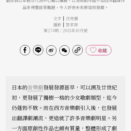
觀眾群以年輕世代為中心難以擴展，以及原創作品不如西洋翻譯作
品來得賣座等難題，令人好奇未來將如何發展。
|
文字
沈亮慧
|
攝影
黎家齊
第274期 / 2015年10月號
收藏
日本的
音樂劇
發展發源甚早，可以溯及廿世紀
初，更發展了獨樹一格的少女歌劇類型，迄今
仍蓬勃不歇。而在西方音樂劇引入後，也發展
出翻譯劇潮流，更造就了許多音樂劇明星。另
一方面原創性作品也頗有質量，整體形成了劇