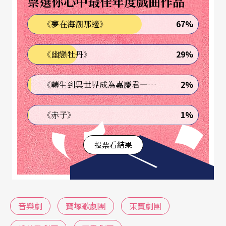
票選你心中最佳年度戲曲作品
一九年改稱為寶塚少女歌劇團（現
寶塚歌劇團
的前
67%
《夢在海潮那邊》
身），寶塚的成功造就了「少女歌劇」的風潮，各
地都有少女歌劇團興起，其中一九二二年成立的大
29%
《幽戀牡丹》
阪松竹少女歌劇團（現為OSK日本歌劇團）與
松竹
歌劇團
（簡稱SKD）並稱為日本三大少女歌劇團，
2%
《轉生到異世界成為嘉慶君—發現我的祖先是詐騙集團!?》
一時之間百家爭鳴的少女歌劇團也因戰爭開始凋
1%
《赤子》
零，戰後幾乎僅剩三大少女歌劇團留存。隨著時代
變遷，三大歌劇團也面臨觀眾流失經營困難的局
投票看結果
面，一九七四年寶塚推出由暢銷漫畫改編的新作品
《凡爾賽玫瑰》，不但成為轟動全國的賣座經典，
也使寶塚順利轉型成功，日益繁榮，在二○一四年
音樂劇
寶塚歌劇團
東寶劇團
迎接了一百周年的到來。但是OSK日本歌劇團與松