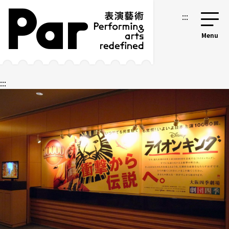
跳到主要內容區塊
網站導覽
:::
:::