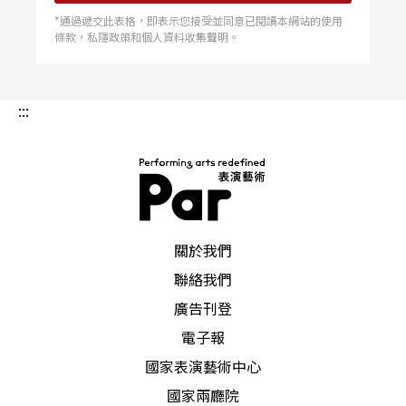
*通過遞交此表格，即表示您接受並同意已閱讀本網站的使用
doux與Jean Anouilh的作品。一九六四年受到《西
條款，私隱政策和個人資料收集聲明。
城故事》的刺激，從此轉而發展音樂劇，一九七二
年推出《掌聲響起》後大受歡迎，之後再陸續推出
:::
《萬世巨星》、《西城故事》、《歌舞線上》、
《歌劇魅影》、《貓》等作，從此西洋音樂劇翻譯
作品成為四季劇團的發展方向。一九九八年上演的
《獅子王》迄今已經上演逾一萬場，是四季劇團的
PAR 表演藝術雜誌
關於我們
長賣作品，首演版飾演小辛巴的伊藤綾祐，長大後
聯絡我們
考回四季劇團，再度於《獅子王》裡擔任要角，蔚
廣告刊登
為佳話。二○一三年上演的《小美人魚》在國、高
電子報
中女孩間造成話題，深受年輕世代喜愛。
國家表演藝術中心
國家兩廳院