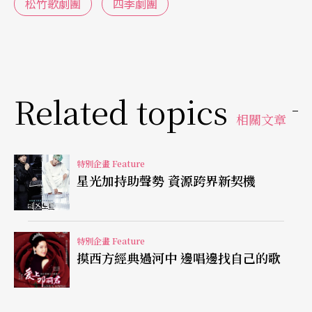
竹歌劇團則沒有如此順遂，OSK歷經數次贊助企業
松竹歌劇團
四季劇團
易主與解散，目前以「株式會社OSK日本歌劇團」
之名獨立營運；松竹歌劇團在六○年代陷入長期的
低迷困境，到了九○年代無法順利轉型為音樂劇
Related topics
團，於是在一九九六年解散，結束了「西寶塚、東
相關文章
松竹」的時代。
第二次世界大戰結束後，帝國劇場的社長秦豐吉開
特別企畫 Feature
星光加持助聲勢 資源跨界新契機
始製作日本本土音樂劇，與帝國劇場淵源甚深的東
寶則在一九五六年推出由電影改編的《恋すれど恋
すれど物語》，東寶起用了知名劇作家菊田一夫，
特別企畫 Feature
摸西方經典過河中 邊唱邊找自己的歌
再加上作曲家古關裕而，兩人聯手開拓了日本音樂
劇的荒土，培養了能歌善舞的演員與工作人員，為