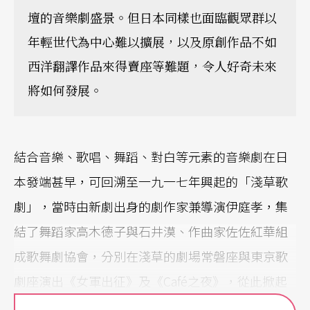
壇的音樂劇盛景。但日本同樣也面臨觀眾群以
年輕世代為中心難以擴展，以及原創作品不如
西洋翻譯作品來得賣座等難題，令人好奇未來
將如何發展。
結合音樂、歌唱、舞蹈、對白等元素的音樂劇在日
本發端甚早，可回溯至一九一七年興起的「淺草歌
劇」，當時由新劇出身的劇作家兼導演伊庭孝，集
結了舞蹈家高木德子與石井漠、作曲家佐佐紅華組
成歌舞劇協會，分別在淺草的劇場常磐座與東京歌
劇座演出《女軍出征》及《Café之夜》，從此掀起
了一股通俗歌劇的熱潮，也被視為日本音樂劇的源