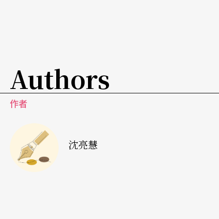
日後音樂劇的發展奠定良好的基礎。一九六三年由
菊田一夫擔任製作人，在東京寶塚劇場上演了日文
版的百老匯名作《窈窕淑女》
My Fair Lady
，為西洋
音樂劇翻譯作品樹立了新里程碑，時逢美國電影陸
Authors
續解禁，大量的美國歌舞片引進日本，一九六二年
上演的歌舞片《西城故事》成為賣座電影，促成百
作者
老匯班底於一九六四年赴日公演，給當時的日本帶
來全新的震撼，喜歡音樂劇的觀眾遽增，帶動日本
音樂劇的急速成長。
沈亮慧
東寶自一九六五年起陸續推出了《真善美》、《國
王與我》、《屋頂上的提琴手》等劇，主角皆由歌
舞伎或知名演員擔任，建立了東寶商業劇場的明星