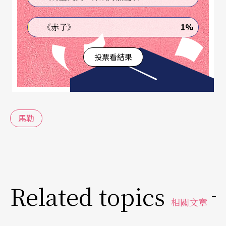
繭，用複雜的樂思勾勒出天地。
1%
《赤子》
去年七月才過世的指揮大師羅林．馬捷爾（Lorin M
aazel），與台灣樂迷是相當有感情的。一九九一年
投票看結果
率領匹茲堡交響樂團、及之後的二○○八年率紐約
愛樂交響樂團訪台後，二○○六年更受邀來台與國
家交響樂團（NSO）合作兩場音樂會。馬捷爾是位
馬勒
極其聰明的人，曾說過自己的長處是「能在短時間
感受到樂團的特色，並讓團員發展自己的優點」，
而樂團在他的指揮之下，樂團總能奏出高雅又華麗
的音色。手勢雖然不花俏，卻能清楚地看見其中的
Related topics
層次、力度及給予的樂句方向。
相關文章
鍾愛的最後錄音