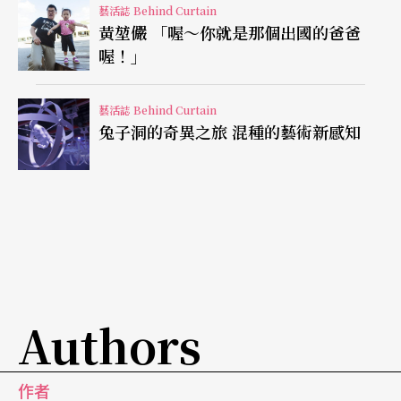
由近場錄音，鉅細靡遺地傳遞音樂的微小細節。
藝活誌 Behind Curtain
黃堃儼 「喔～你就是那個出國的爸爸
馬勒曾預言：「屬於我的時代終將到來。」在他離
喔！」
開卅年後，漸漸從一位指揮兼「業餘」作曲家，走
藝活誌 Behind Curtain
向樂壇的中心、贏得專家的尊崇，並且引起廣大愛
兔子洞的奇異之旅 混種的藝術新感知
樂者的熱愛。如今，他的指揮能力我們無從判斷，
但「作曲家」的地位，已然無堅不摧。屬於他的時
代早已到來，在經過百年之後，我們是如此幸運，
能夠透過這套全集，在這個時代，回應他的遙望。
Authors
作者