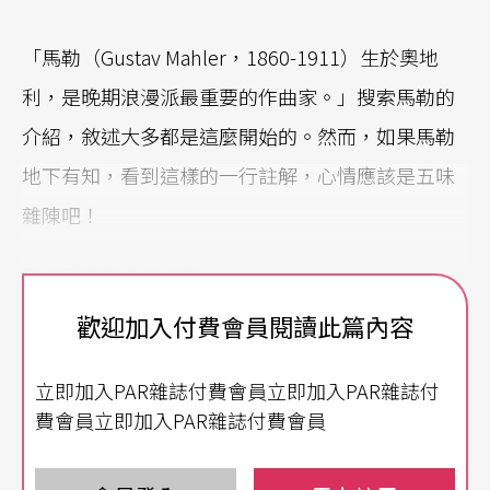
「馬勒（Gustav Mahler，1860-1911）生於奧地
利，是晚期浪漫派最重要的作曲家。」搜索馬勒的
介紹，敘述大多都是這麼開始的。然而，如果馬勒
地下有知，看到這樣的一行註解，心情應該是五味
雜陳吧！
從指揮家變成作曲家
歡迎加入付費會員閱讀此篇內容
馬勒生活在十九世紀末與廿世紀初的交錯點，當時
古典音樂的中心在維也納，維也納的音樂中心在歌
立即加入PAR雜誌付費會員立即加入PAR雜誌付
劇院，而他身為歌劇院院長和藝術總監長達十年之
費會員立即加入PAR雜誌付費會員
久，所贏得的高度聲望和掌聲，卻是源於「指