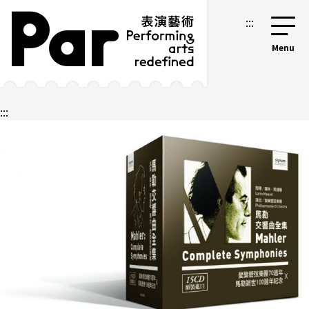
跳到主要內容區塊
網站導覽
:::
:::