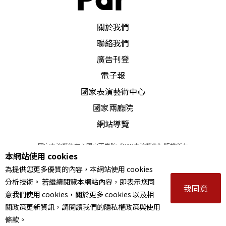
PAR 表演藝術雜誌
關於我們
聯絡我們
廣告刊登
電子報
國家表演藝術中心
國家兩廳院
網站導覽
國家表演藝術中心國家兩廳院《PAR表演藝術》版權所有
本網站使用 cookies
©
2022
Performing arts redefined. All Rights Reserved
為提供您更多優質的內容，本網站使用 cookies
統一編號 Tax Id number 00973926
分析技術。 若繼續閱覽本網站內容，即表示您同
本站所提供相關演出資訊，如有異動應以主辦單位公告為準。
我同意
意我們使用 cookies，關於更多 cookies 以及相
服務條款
｜
隱私權聲明
｜
著作權聲明
關政策更新資訊，請閱讀我們的隱私權政策與使用
條款。