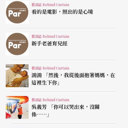
藝活誌 Behind Curtain
看的是電影，照出的是心境
馬捷爾對馬勒的交響曲一向情有獨鍾，早在一九八
二年出任維也納國家歌劇院總監，他就在記者會上
宣示要再度回歸馬勒與史特勞斯的傳統，而且從隔
藝活誌 Behind Curtain
新手老爸育兒經
年起，便著手錄製馬勒交響曲全集。二○○二在指
揮巴伐利亞廣播交響樂團的告別演奏會上，更選了
三首馬勒的交響曲，為自己與樂團的合作劃下句
藝活誌 Behind Curtain
鴻鴻 「然後，我從後面抱著媽媽，在
點。為了慶祝愛樂管絃樂團（Philharmonia Orches
這裡生下你」
ta）創團七十周年，馬捷爾和樂團攜手合作，於英
國皇家節慶大廳，再度灌錄了馬勒交響曲全集，並
藝活誌 Behind Curtain
吳義芳 「你可以哭出來，沒關
在二○○一年發行，紀念馬勒逝世一百周年。有別
係……」
於第一套，這套全集以24bit高規格錄製，更接近藉