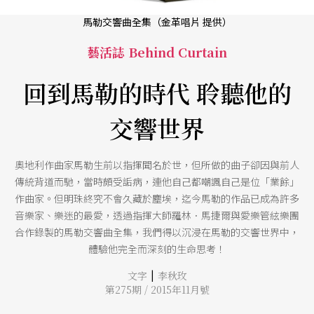
馬勒交響曲全集（金革唱片 提供）
藝活誌 Behind Curtain
回到馬勒的時代 聆聽他的
交響世界
奧地利作曲家馬勒生前以指揮聞名於世，但所做的曲子卻因與前人
傳統背道而馳，當時頗受詬病，連他自己都嘲諷自己是位「業餘」
作曲家。但明珠終究不會久藏於塵埃，迄今馬勒的作品已成為許多
音樂家、樂迷的最愛，透過指揮大師羅林．馬捷爾與愛樂管絃樂團
合作錄製的馬勒交響曲全集，我們得以沉浸在馬勒的交響世界中，
體驗他完全而深刻的生命思考！
|
文字
李秋玫
第275期 / 2015年11月號