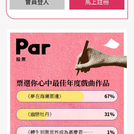
揮」，而非今日的「作曲家」。仔細研究他的曲
會員登入
馬上註冊
子，會發現馬勒固守的是交響曲、藝術歌曲、德奧
傳統的陣地；但從另方面看來，他卻不符合傳統古
典藝術的那種美感，不但與巴赫、莫札特、貝多芬
至布拉姆斯承襲下來的統一、邏輯、連貫背道而
馳，甚至是扭曲、混雜而喧囂。以致他的創作理念
投票
和風格遭人詬病，甚至於連他自己都嘲諷自己是位
「業餘」作曲家。
票選你心中最佳年度戲曲作品
然而就像他自己所說的「一首交響曲能建構一個世
67%
《夢在海潮那邊》
界」，馬勒對管絃樂法的掌握，卻是獨樹一格的。
31%
《幽戀牡丹》
而他終生縈繞在「死亡」與「永生」的矛盾中糾結
與哲理，也唯有真正理解他的指揮，才能抽絲剝
1%
《轉生到異世界成為嘉慶君—發現我的祖先是詐騙集團!?》