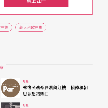
馬上註冊
作曲家而留名後世了。
也是他作曲風格的轉捩點。歌曲題材豐富，音樂變
景觀的描述、幽默諷刺的詼諧歌曲等。和他的《
歌
歌曲集
義大利歌曲集
詩篇的歌曲較具旋律性，也較易被聽衆接受，因此
《被遺棄的少女》Das Verlassene Mae
satle Liebe，《遁世》Verborgenheit等。
章
作充滿光澤，情感與理智交融，思想之深廣無與倫
焦點
是有心要接受挑戰，因爲在他之前，已有很多非常
林懷民魂牽夢縈舞紅樓 賴德和朝
思暮想譜樂曲
詩方面非常小心。在五十一首歌德歌曲中，有十首
 Meister，例如，三首豎琴手之歌、四首迷孃之
焦點