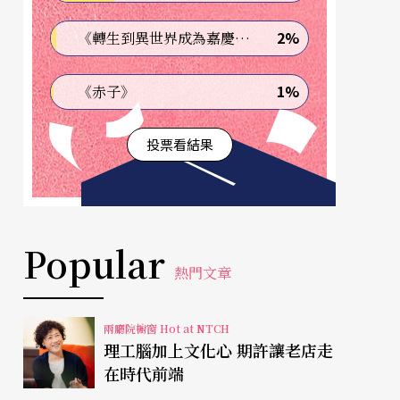
2%
《轉生到異世界成為嘉慶君—發現我的祖先是詐騙集團!?》
1%
《赤子》
投票看結果
Popular
熱門文章
兩廳院櫥窗 Hot at NTCH
理工腦加上文化心 期許讓老店走
在時代前端