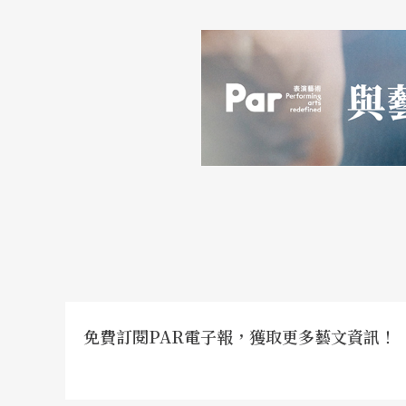
性就沒有這種深沉的愛了，她們表達的方式是
的？》Wer rief dich denn?、《你想以細絲繫我》Du d
等。在《義大利歌曲集》中，我們最常聽到的，也是
n Dinge和《我在潘那有一個愛人》Ich hahe
律走向都以纖細輕柔爲主調，講的是：珍珠、
的沃爾夫歌曲，後者則是一個女孩炫耀她到處
的節奏和最後的高音，是一首熱情洋溢、非常
品中最具創意與最精緻的，而後世也認爲這些
免費訂閱PAR電子報，獲取更多藝文資訊！
文字｜席慕德 聲樂家、國立台灣師範大學音