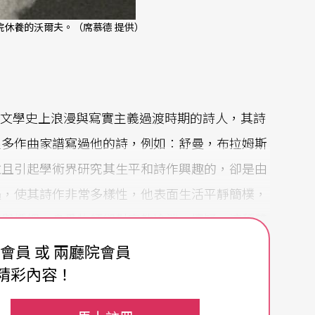
休養的沃爾夫。（席慕德 提供）
75）是德國文學史上浪漫與寫實主義過渡時期的詩人，其詩
很多作曲家譜寫過他的詩，例如：舒曼，布拉姆斯
並且引起學術界研究其生平和詩作興趣的，卻是由
遇，使其詩作非常多樣性，他表面生活平靜簡樸，
戀與婚姻，身爲牧師卻對宗教冷淡、懷疑。這種雙
格律中，隱藏著深沉的憂傷。作曲家對詩人有著強
費會員 或 兩廳院會員
到詩人的情懷和文字的音樂性。在沃爾夫之後，其
精彩內容！
而沃爾夫之與莫里克就如同舒伯特和威廉．繆勒