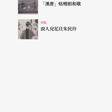
「漢唐」姑嫂相和歌
歌。和舒伯特的「歌德」相比，這些歌曲都較
《冷酷的少女》Die Sproede、《詩人安拿克里昂
ngruess、《又逢春天》Fruehling uber
焦點
淚人兒花旦朱民玲
謂的歌曲觀念，他把主要的音樂效果轉移到伴
篇》中不斷出現的美麗旋律，在此已不多見。
《
西班牙歌曲集
》
在譜寫完《歌德詩篇》和《艾興多夫詩篇》之
意力轉向德國詩人海塞（Paul Heyse，1830-1914
所翻譯的西班牙和義大利詩選。《西班亞歌曲
世俗歌曲，前者共十首，後者三十四首，而世
是一個充滿強烈愛恨的民族；在這些歌中，男