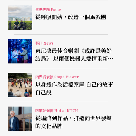
焦點專題 Focus
從呼吸開始，改造一個馬戲團
藝訊 News
東尼獎最佳音樂劇《或許是美好
結局》 以兩個機器人愛情重新凝
視有限人生
四界看表演 Stage Viewer
以身體作為活檔案庫 自己的故事
自己說
兩廳院櫥窗 Hot at NTCH
從場館到作品，打造向世界發聲
的文化品牌