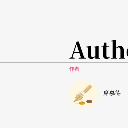
愛情觀則和莫里克、歌德筆下的女人完全不一
關起門來哭泣而是燃起復仇之火。沃爾夫經常
奏來處理這些歌，有時又以不斷地轉調來暗示人物
g, kling, Mein Pendero，和《在我的髮影下》Im
Auth
的歌曲。在這些歌曲中，沃爾夫的音樂變得更
《
義大利歌曲集
》
作者
《義大利歌曲集》共四十六首，取自海塞用德
換的情詩，出自十四、十五世紀的詩人之手，
席慕德
夫的歌曲也非常簡短精巧，有的只有兩頁長，
們當德文詩來看待，感情也是日耳曼的，所以
彩。由於原詩是男女間的對話，所以這些歌有
比較沉重緩慢，詞意誠懇熱情，充滿對情人的