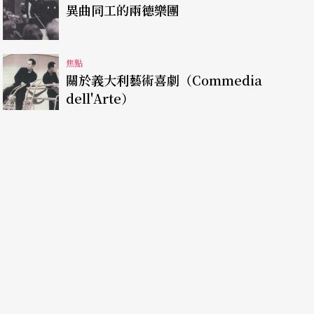
異曲同工的兩德樂團
不爲人知。其他常出現在音樂會上的歌德歌曲有：
之墓》Auakreons Grab、《花之問候》Blume
's Jahr等。在《歌德詩篇》中，沃爾夫逐漸遠離一般人所
焦點
關於義大利藝術喜劇（Commedia
奏的和聲，節奏和調性的對比上，在《莫里克詩
dell'Arte）
後，沃爾夫沒有再譜寫德國詩人的作品，而將其注
）和嘉貝爾（Emanuel Geibel，1815-1884）
集》共有四十四首歌，沃爾夫將之分爲宗教歌曲和
俗歌曲幾乎都是情歌。在沃爾夫的想像中，西班牙
性的情懷都是慾望不能滿足的失望和痛苦，女性的