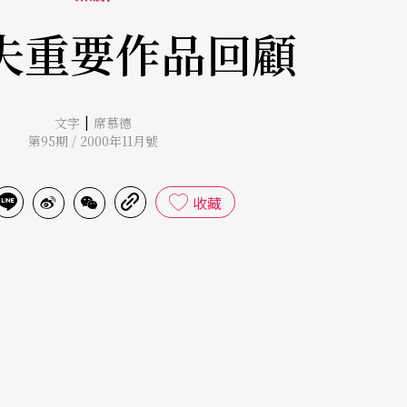
夫重要作品回顧
|
文字
席慕德
第95期 / 2000年11月號
收藏