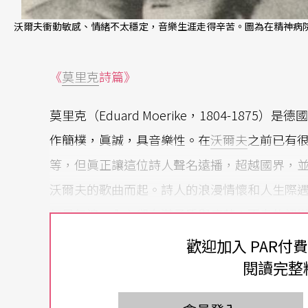
沃爾夫衝動敏感、情緒不太穩定，音樂生涯走得辛苦。圖為在精神病院
《
莫里克
詩篇》
莫里克（Eduard Moerike，1804-18
作簡樸，眞誠，具音樂性。在
沃爾夫
之前已有
等，但眞正讓這位詩人聲名遠播，超越國界，
沃爾夫的歌曲而起。詩人的浪漫情懷和人生際
無風無浪，內心卻充滿矛盾與痛苦：不幸的初
重個性都反映在他的詩作裡，看來嚴謹簡單的
歡迎加入 PAR付
烈的認同，他以無比的熱情和靈感成功地捕捉
閱讀完整
他作曲家譜寫的莫里克歌曲都不再具代表性，