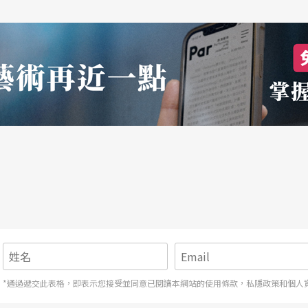
嫉妒、憤怒、嘲諷、輕佻。例如：《誰叫你來
enkst mit einenFaedchen michzu fangen
女性歌者常唱的就是《小而珍貴》Auch Klei
in in Penna這兩首。前者的歌詞內容，音樂結構，旋
橄欖、玫瑰這些小而珍貴可愛的東西，可說是典型
都有愛人，義大利的地名加雜在德文歌詞中，快速
受歡迎的歌。沃爾夫自認《義大利歌曲集》是他作
短歌是德國藝術歌曲的精華。
樂學系教授
*通過遞交此表格，即表示您接受並同意已閱讀本網站的使用條款，私隱政策和個人