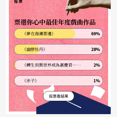
與周耀輝的《剎那的烏托邦》等。
投票
細川俊夫《松風》吹開藝術節序幕
票選你心中最佳年度戲曲作品
本屆的開閉幕節目有趣地呈現了當代表演藝術中東
69%
《夢在海潮那邊》
風西漸的組合。《松風》首演於二○一一年比利時
28%
《幽戀牡丹》
布魯塞爾，由日本善於融合傳統與當代音樂的中生
代作曲家細川俊夫攜手繼碧娜．鮑許之後的德國舞
2%
《轉生到異世界成為嘉慶君—發現我的祖先是詐騙集團!?》
蹈劇場代言人莎夏．瓦茲，重新演繹日本傳統能劇
為西洋歌劇，文本仍以日本室町時代初期的能劇作
1%
《赤子》
家世阿彌同名作品為藍本，描述一位行僧至浦邊遇
投票看結果
兩位所愛非人含恨而亡的幽靈女子（松風、村
雨），求行僧解其妄執，但又耽溺往日情愛回憶風
暴之中。