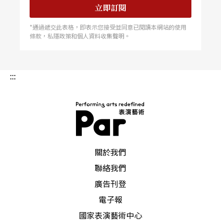
立即訂閱
香港團隊方面，也有不少值得期待的首演作品，如
*通過遞交此表格，即表示您接受並同意已閱讀本網站的使用
梁基爵與蔡明亮首度跨媒介攜手創作的《一零》將
條款，私隱政策和個人資料收集聲明。
結合音樂、影像和建築空間，從數位科技的基本語
言1和0出發，重新審視科技、城市、人的情感與慾
:::
望；長於為藝術家、建築家、哲學家寫傳的進念．
二十面體，集結導演胡恩威、音樂設計許敖山、漫
畫家利志達、德國影像藝術家Tobias Gremmler，
以廿世紀最具影響力的哲學家維根斯坦為本，同名
PAR 表演藝術雜誌
關於我們
作品重現將橫跨時空，重現維根斯坦語言邏輯世
聯絡我們
界。
廣告刊登
電子報
眾多節目中特別值得一提的是，向來特立獨行的中
國家表演藝術中心