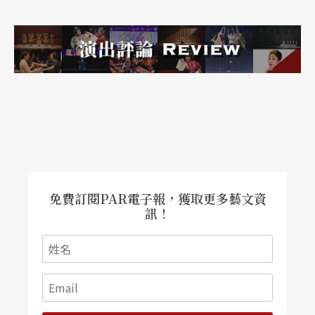
身為復仇之神。
除了阿喀郎飾演毗濕摩外，台灣舞者簡晶瀅演出安
巴，另一位舞者克莉絲汀．喬伊．瑞特（Christine
Joy Ritter）則為安巴重生後的Shikhandi，在葉錦
添打造的巨大年輪舞台空間、曾獲奧立佛獎肯定的
麥可．霍爾斯（Michael Hulls）的燈光設計之上，
表演者們的憤怒、糾纏、等待、焚後重生、激烈的
免費訂閱PAR電子報，獲取更多藝文資
爭鬥都適得其所，緊湊的敘事節奏、驚人的表演者
訊！
能量與全明星的製作團隊，讓英國《衛報》給出五
顆星的評價。
李六乙《被縛的普羅米修斯》重新審視英雄