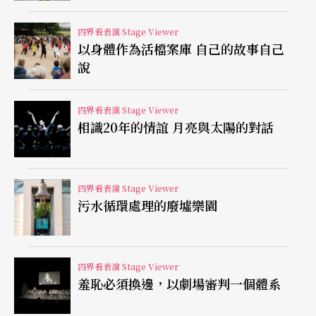
館的一部分了。」
四界看表演 Stage Viewer
以身體作為活檔案庫 自己的故事自己
一九五五年生於廣島的細川俊夫，留學德國，旅居
說
歐洲，創作母題皆為原鄉日本，他的歌劇作品並不
多，除了《松風》外，還有《李爾物語（リアの物
四界看表演 Stage Viewer
相識20年的情誼 月亮與太陽的對話
語）》（1998）、《班女》（2004）、《靜海》
（2016）。
四界看表演 Stage Viewer
阿喀郎《輪》以女性視角詮釋印度神話
污水循環處理的廢墟樂園
閉幕演出《輪》去年首演於英國倫敦，孟加拉裔的
阿喀郎以古印度史詩《摩訶婆羅達》
Mahabharata
四界看表演 Stage Viewer
羞恥必須換邊，以劇場審判一個體系
為創作核心。《輪》並不是他首次觸碰印度古老傳
說，早在一九八七年，時年十三歲的少年舞者阿喀