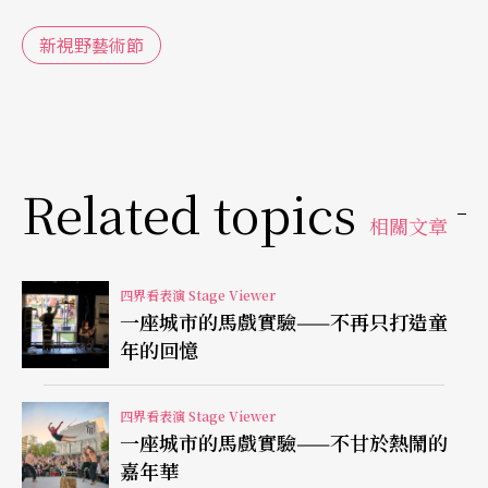
新視野藝術節
細川俊夫在東京近郊海岸錄製了一個月的海潮聲，
將自然的寧靜與暴力再現於舞台之上，該劇在敘事
上將日式佗寂（Wabi-sabi）的簡約內斂，融於歌
者、舞者豐富且情感濃烈的身體變化之中，莎夏．
Related topics
瓦茲並非以能劇的肢體展現方式進行編舞，她在能
相關文章
劇傳統中嵌入現代舞的脈絡，放大了細微動作的象
徵意義。
四界看表演 Stage Viewer
一座城市的馬戲實驗——不再只打造童
年的回憶
「我想重新創作能劇。」而細川俊夫談及編舞家大
刀闊斧地新編轉化傳統中沉靜幽緩的能劇肢體表現
四界看表演 Stage Viewer
時，這樣說道：「當今人們看到的能劇其實相當沉
一座城市的馬戲實驗——不甘於熱鬧的
悶，長時間的演出卻沒有任何變化，就要成為博物
嘉年華