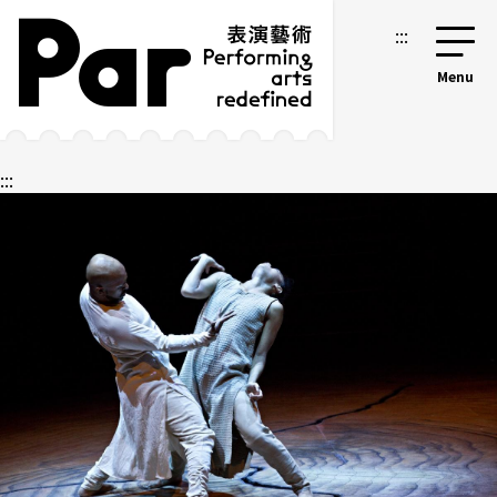
跳到主要內容區塊
網站導覽
:::
:::