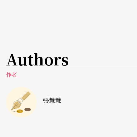
郎參與彼得．布魯克（Peter Brook）長達九小時的
同名經典之作後，作為編舞家的阿喀郎，古老的梵
文傳說不斷地在他的創作中返魂，比如同樣發想於
《摩訶婆羅達》，以為了追隨失明丈夫而終生蒙眼
Authors
的甘陀麗皇后（Gandari）為藍本的《靈知》
Gnosis
（2009）。
作者
《輪》同樣以女性視角出發，新詮史詩中安巴公主
（Amba）與毗濕摩（Bheeshama）的故事——發
張慧慧
過一輩子獨身毒誓的毗濕摩王子為了弟弟，將已有
愛人的安巴公主拐到自己的國家，後來安巴獲得釋
放，但她的愛人卻不願意娶她了，安巴轉而要求毗
濕摩取她為妻，但遭到王子的拒絕，安巴重生後化