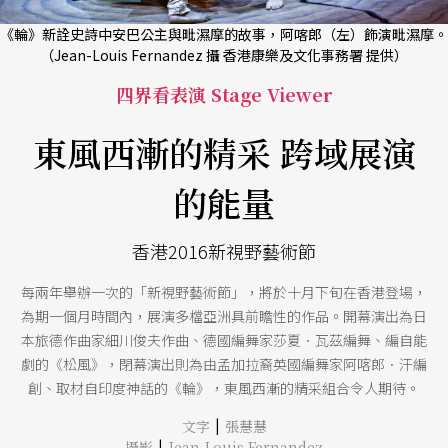
《輪》新詮史詩中安巴公主與毗濕摩的故事，阿喀郎（左）飾演毗濕摩。
（Jean-Louis Fernandez 攝 香港康樂及文化事務署 提供）
四界看表演 Stage Viewer
東風西漸的精采 跨域展演
的能量
香港2016新視野藝術節
每兩年舉辦一次的「新視野藝術節」，將於十月下旬在香港登場，
為期一個月時間內，展演多檔亞洲具前瞻性的作品。開幕演出為日
本旅德作曲家細川俊夫作曲、德國編舞家莎夏．瓦茲編舞、編自能
劇的《松風》，閉幕演出則為由孟加拉裔英國編舞家阿喀郎．汗編
創、取材自印度神話的《輪》，東風西漸的精采組合令人期待。
|
文字
張慧慧
|
攝影
Jean-Louis Fernandez