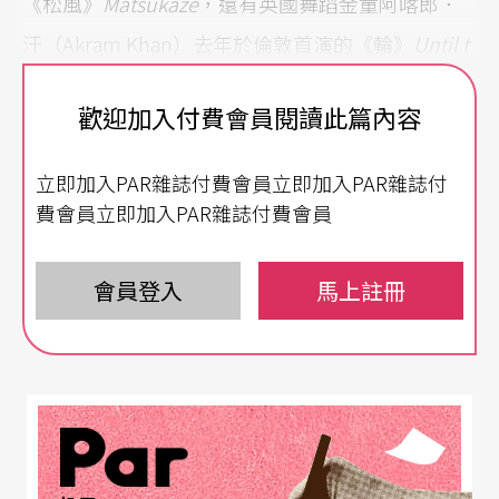
《松風》
Matsukaze
，還有英國舞蹈金童阿喀郎．
汗（Akram Khan）去年於倫敦首演的《輪》
Until t
he Lions
（本刊前譯《獅若有言》），預計將吸引
歡迎加入付費會員閱讀此篇內容
各地舞迷前往朝聖。
立即加入PAR雜誌付費會員立即加入PAR雜誌付
此外，首演節目也不少，除了有中國當代最具影響
費會員立即加入PAR雜誌付費會員
力的導演李六乙翻轉希臘經典首度跨足喜劇的《被
縛的普羅米修斯》、進念．二十面體電子音樂影像
會員登入
馬上註冊
劇場《維根斯坦》外，藝術節還饒富趣味地另外整
合了「跨媒體藝術類」節目，如香港作曲家、媒體
藝術家梁基爵和台灣金馬導演蔡明亮的裝置音樂劇
場《一零》，擅長統合聲響、視覺的極簡主義電子
樂大師池田亮司
superposition
，及區雪兒、馮穎琪