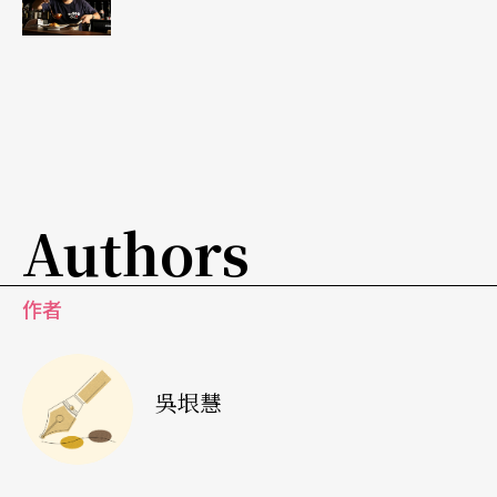
面的混亂不清，人們收拾災後殘局，野獸、強盜或
政客則是趁火打劫。這件畫作的菲律賓原文標題為
T
ira-tirahan
，有雜碎、廚餘之意，也可連結到對
「家」的想像，溫杜拿透過對災難家園的描繪，傳
達對家園重建的殷切期許。與這幅畫相對的是一座
Authors
狗骨頭雕塑《殘羹敗餚》
Tira-tira
，將狗骨頭放大、
狗形象縮小，透過這樣反常的比例道出狗和狗骨頭
之間的匱乏和掠奪之意。
作者
綜觀溫杜拿的創作，海洋漂流、羽翼飛行、旋轉木
吳垠慧
馬、骷髏等圖像元素，無論在平面或裝置作品中總
是反覆出現，或帶有生死、天堂地獄的宗教意涵，
或有現世當下，菲律賓人在面對無可奈何的經濟難