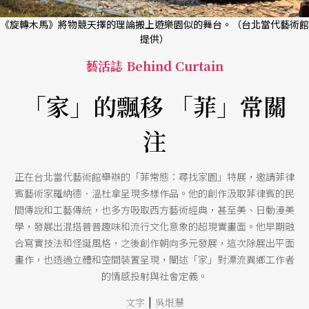
《旋轉木馬》將物競天擇的理論搬上遊樂園似的舞台。（台北當代藝術館
提供）
藝活誌 Behind Curtain
「家」的飄移 「菲」常關
注
正在台北當代藝術館舉辦的「菲常態：尋找家園」特展，邀請菲律
賓藝術家羅納德．溫杜拿呈現多樣作品。他的創作汲取菲律賓的民
間傳說和工藝傳統，也多方吸取西方藝術經典，甚至美、日動漫美
學，發展出混搭普普趣味和流行文化意象的超現實畫面。他早期融
合寫實技法和怪誕風格，之後創作朝向多元發展，這次除展出平面
畫作，也透過立體和空間裝置呈現，闡述「家」對漂流異鄉工作者
的情感投射與社會定義。
|
文字
吳垠慧