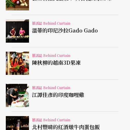
家園》等畫作，無論是內容或形式都悖離傳統對家
園的鄉愁與浪漫懷想，前者靈感來自廢土掩埋場或
垃圾場，荒涼、腐朽和死亡意象取代懷鄉的惆悵。
藝活誌 Behind Curtain
溫蒂的印尼沙拉Gado Gado
畫面中央一尊年輕飽滿的軀體蜷縮，周遭布滿如垃
圾般的事物，看仔細看，這些「垃圾」其實是擬人
化的卡通動物、像骷髏的樂師等變體形象，這些樂
藝活誌 Behind Curtain
陳秋柳的越南3D果凍
師象徵菲律賓人對傳統慶典的重視與喜好，但殘破
荒涼的景觀寓示了菲律賓人離鄉背井、漂流他鄉打
拚的哀歌。
藝活誌 Behind Curtain
江譚佳彥的印度咖哩雞
「家園」只能在可望而不可及的他方
《殘破家園》批判力道更為強烈，猶如天災過後新
藝活誌 Behind Curtain
北村豐晴的紅酒燉牛肉蛋包飯
聞電視經常出現的災區殘破場景，黑白色調加深場