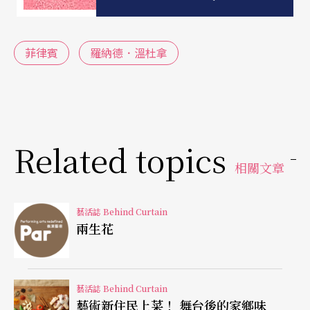
人類基因的雙螺旋，又似家族和血緣牽繫的紐帶關
係。
菲律賓
羅納德．溫杜拿
大尺幅畫作《同心協力》
Bayanihan
歌頌一群平凡
的小人物幫忙搬家，同心協力避開天災與破壞，最
終共同完成任務，是一段極富人情味的故事。在菲
Related topics
律賓語中，字根“bayani”含有「英雄」之意，“B
相關文章
ayanihan”泛指所有英雄式的事蹟，是許多菲律賓
藝術家創作偏好的題材，溫杜拿的這幅畫作結合了
藝活誌 Behind Curtain
古典寫實繪畫技法，和超現實的魔幻意象，刻畫民
兩生花
眾在混亂中戮力合作、共同護衛家園的史詩情節。
「家園」不只是溫馨，溫杜拿的《家園》與《殘破
藝活誌 Behind Curtain
藝術新住民上菜！ 舞台後的家鄉味