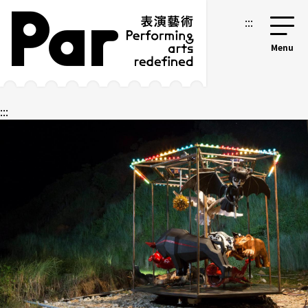
跳到主要內容區塊
網站導覽
:::
:::