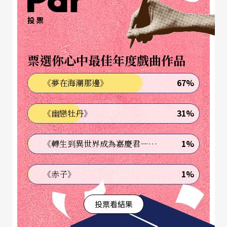
a）也不例外，他的創作汲取菲律賓的民間傳說和工
投票
藝傳統，也多方吸取西方藝術經典，甚至美、日動
漫美學，發展出混搭普普趣味和流行文化意象的超
票選你心中最佳年度戲曲作品
現實畫面。
67%
《夢在海潮那邊》
溫杜拿一九七三年生於馬尼拉，早期畫作融合寫實
31%
《幽戀牡丹》
技法和怪誕風格，之後創作朝向多元化發展，這次
「菲常態：尋找家園」除了展出平面畫作，也透過
1%
《轉生到異世界成為嘉慶君—發現我的祖先是詐騙集團!?》
立體和空間裝置呈現，闡述「家」對於漂流異鄉工
作者的情感投射與社會定義。
1%
《赤子》
當代館廣場上的作品《彩虹連結》是一座無限大的
投票看結果
造型，和一間六角形的茅草雜貨屋，無限大可指向