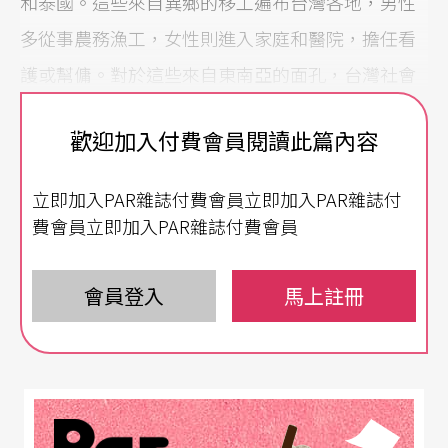
和泰國。這些來自異鄉的移工遍布台灣各地，男性
多從事農務漁工，女性則進入家庭和醫院，擔任看
護或幫傭。對於這些來自東南亞的面孔，台灣社會
雖已逐漸熟悉，然對其身後乘載的歷史與文化脈絡
歡迎加入付費會員閱讀此篇內容
卻不甚理解。
立即加入PAR雜誌付費會員立即加入PAR雜誌付
闡述國際移工眼中的家園
費會員立即加入PAR雜誌付費會員
毗鄰台北車站、中山北路一帶，台北當代藝術館首
次舉辦菲律賓藝術家展，試圖連結該區域的東南亞
會員登入
馬上註冊
移工板塊。目前活躍於國際藝壇的東南亞藝術家，
其作品特質大多含括個人文化背景，除了反映東南
亞種族和文化繁複多樣的區域色彩，個人創作風格
也得以被突顯，羅納德．溫杜拿（Ronald Ventur