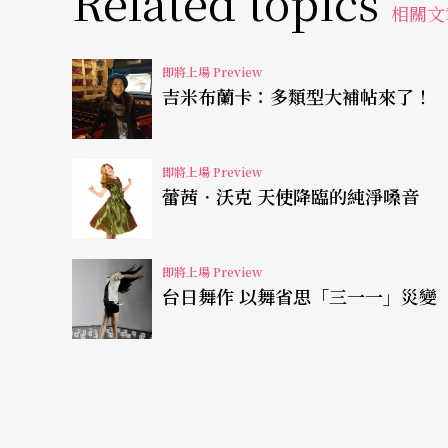
Related topics
相關文
探討表演人權 多樣活動交流
即將上場 Preview
吉米布蘭卡：多類型大補帖來了！
演出之外，也已在十一月下旬舉辦「表演人權
表演藝術、紀錄片、醫學、社會工作等領域的
即將上場 Preview
照的結構，針對諸多議題探討：「弱勢族群／
蕾茜．沃克 天使降臨的純淨嗓音
的發展趨勢，他們的表演是什麼？有著什麼意
發與表現，並就各社群或個體間較廣義的「文
即將上場 Preview
台日舞作 以舞省思「三一一」災變