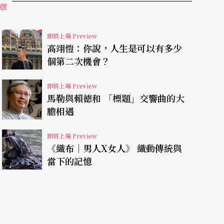
章
即將上場 Preview
高翊愷：你說，人生是可以有多少
論壇」，聚集來自韓國、香港、澳門等地與台灣的
個第二次機會？
工作者與研究者，採「座談—放映—演出」相互觀
即將上場 Preview
社群為什麼要表演？如何表演？對於當前表演藝術
馬勒與賴德和 「標題」交響曲的大
義？」論壇不只聚焦身心障礙者表演藝術潛能的啟
膽相遇
化表現」，進行思考與交流。
即將上場 Preview
《織布│男人X女人》 織動傳統與
當下的記憶