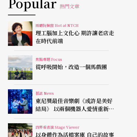
Popular
熱門文章
兩廳院櫥窗 Hot at NTCH
理工腦加上文化心 期許讓老店走
在時代前端
焦點專題 Focus
從呼吸開始，改造一個馬戲團
藝訊 News
東尼獎最佳音樂劇《或許是美好
結局》 以兩個機器人愛情重新凝
視有限人生
四界看表演 Stage Viewer
以身體作為活檔案庫 自己的故事