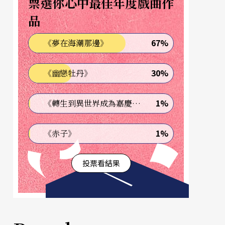
票選你心中最佳年度戲曲作
品
67%
《夢在海潮那邊》
30%
《幽戀牡丹》
1%
《轉生到異世界成為嘉慶君—發現我的祖先是詐騙集團!?》
1%
《赤子》
投票看結果