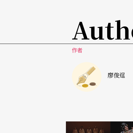
Auth
作者
廖俊逞