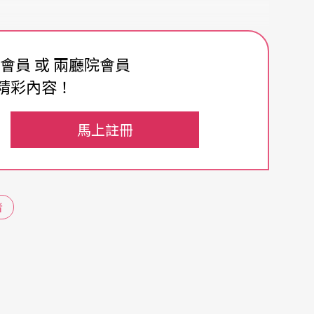
費會員 或 兩廳院會員
，從「表演者與工作者在此場合呈現出正常的五種
精彩內容！
為一個獨特的藝術節樣貌。其機制與脈絡，不僅在
礙身體不能自主活動的刻板印象，同時也從中累
馬上註冊
年的演出由台灣與韓國共製，逐步實現「表演人
頁。
者
為文本——腦性麻痺而無法自主肢體靜制的姜聲
曾右腳踝粉碎性骨折／左小腿骨裂的李新寶及一位
面表述身障者形象，到兩兩一組的平衡協調，不斷
應「間奏曲」的形式概念，作曲家李婉菁設計環繞
樂與音樂、身體與音樂之間，現場交互對話。