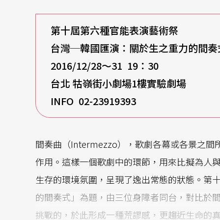
第十屆第六種官能表演藝術祭
台灣─韓國匯演：關於生之重力的間奏
2016/12/28
～31 19：30
台北 牯嶺街小劇場1樓實驗劇場
INFO 02-23919393
間奏曲（Intermezzo），歌劇各幕或各景
作用。這樣一個歌劇中的環節，用來比擬為人
生存的環境氛圍，呈現了逸出常態的狀態。第
的間奏式」為題，由三位身障者同台，對比於
挑戰的，於此形成一種荒謬感，更趨近生命的