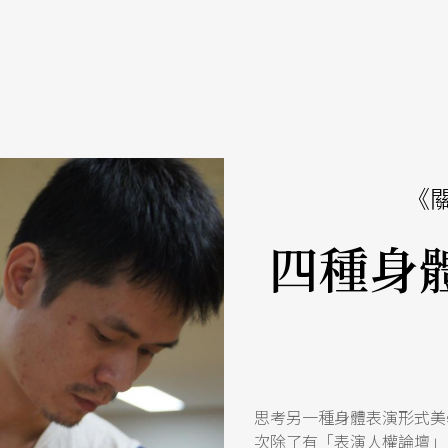
《
四種身
思考另一種身體表演形式美
次除了有「表演人權論壇」