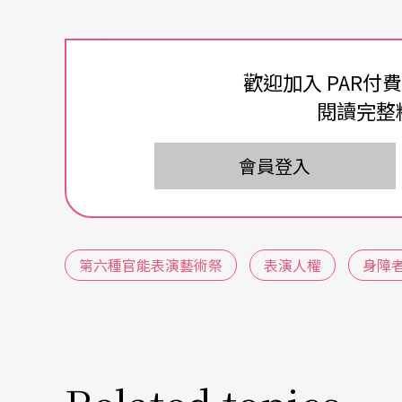
四種身體樣態 構織繁複風景
歡迎加入 PAR付
「第六種官能表演藝術祭」創立於二○○一年
閱讀完整
官能之外的另類動作語彙」的發想，逐步發展
以弱勢、身心障礙者的表演，改變一般人對障
會員登入
積、思考另一種身體表演形式的美學可能。今
權」理念的初衷，打開亞洲城市連結交流的新
第六種官能表演藝術祭
表演人權
身障
《關於生之重力的間奏式》將以四種身體樣態
國、雙腳不斷萎縮的鄭志忠，以及僅存光覺且
常人演員，進行劇場的編整與熔接。從身體介
變換、轉化，構成繁複的身體風景。音樂也呼
音場，鋼琴手黃柔閩創作即興音樂介入，讓音