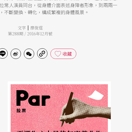
位常人演員同台，從身體介面表述身障者形象，到兩兩一
，不斷變換、轉化，構成繁複的身體風景。
|
文字
廖俊逞
第288期 / 2016年12月號
收藏
投票