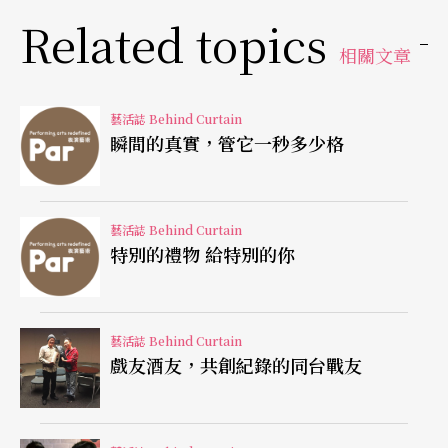
Related topics
背景音樂，因為唯心主義的鄭京和幾乎漠視了複調
相關文章
音樂的結構，那些期待聽到巴赫風格的朋友一定會
嚇壞了。這裡沒有立體的造型，也不是透視與均
藝活誌 Behind Curtain
衡。她的視角是流動的，樂譜是卷軸式的，音樂是
瞬間的真實，管它一秒多少格
極度線性的：如果把音符當文字，鄭京和其實不是
在演奏，她是在寫字！
藝活誌 Behind Curtain
特別的禮物 給特別的你
以弓代筆的鄭大娘，將拆解出的「主旋律」筆走龍
蛇，節奏與強弱之檔位變幻，一如用墨之濃、淡、
燥、潤。至於數字低音更像是點、橫、撇、捺間的
藝活誌 Behind Curtain
戲友酒友，共創紀錄的同台戰友
縱橫筆勢。還記得過去莊裕安先生，曾以「楷書」
與「草書」，妙喻謝霖（Henryk Szeryng）與米爾
斯坦（Nathan Milstein）兩種經典的巴赫無伴奏。