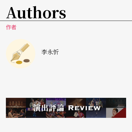
Authors
羅斯托波維奇（Mstislav Rostropovich）將畢生修
為搭配「洪荒之力」，把巴赫無伴奏大提琴組曲弄
得有如歐陽詢的《九成宮醴泉銘》，正襟危坐得不
作者
得了。六十八歲的鄭京和卻把巴赫寫成一篇顏真卿
的《爭坐位帖》，罵得興起又酣暢淋漓：「現在我
李永忻
要像呼吸一樣，毫無意識地、自然地演奏巴赫。」
鄭大娘如是說，「如果觀眾能在入場前做一些功課
那最好，不能也沒關係，都交給我吧！」
鄭京和，現代的公孫大娘，私竊以打油詩贊曰：人
生七十才開始，工部昔歎古來稀，恩仇快意六八
載，規矩方圓俱往矣……