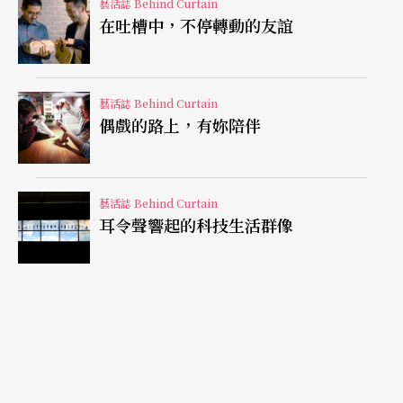
藝活誌 Behind Curtain
在吐槽中，不停轉動的友誼
鄭京和的這套新專輯，更像是一闋將巴赫的樂譜給
「字帖化」的作品。在鄭京和眼中，六首無伴奏與
其是一部大作中的六個段落，毋甯像是六首各言爾
藝活誌 Behind Curtain
志的詩歌集。管它「組曲」還是「奏鳴曲」，更甭
偶戲的路上，有妳陪伴
論Allemanda、Corrente、Sarabande還是Boure
e，鄭大娘走到哪裡寫到哪裡。據說當年柳公權曾在
藝活誌 Behind Curtain
金鑾殿前，分別以楷、行、草三種字體同時書寫，
耳令聲響起的科技生活群像
把皇上給佩服得五體投地。鄭京和雖然通篇以行草
運筆，恃才傲物還頗有柳式真傳。
罵得興起又酣暢淋漓
同樣到了晚年才首度挑戰全本的巴赫，六十二歲的