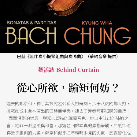
巴赫《無伴奏小提琴組曲與奏鳴曲》（華納音樂 提供）
藝活誌 Behind Curtain
從心所欲，踰矩何妨？
過去的鄭京和，神乎其技宛若公孫大娘舞劍。六十八歲的鄭大娘，
挑戰她從未全本演出的巴赫無伴奏。褪去了青春時那細膩的自持、
面面俱到的樂思，與精心營造的瑰麗音色，她口中吐出的肺腑之
言，絕非一派溫柔與和善，那宛若回歸本真的素描筆觸，口氣卻硬
得近乎鐫刻的力道。鄭京和似乎把年輕時少見的火氣，悉數醇化成