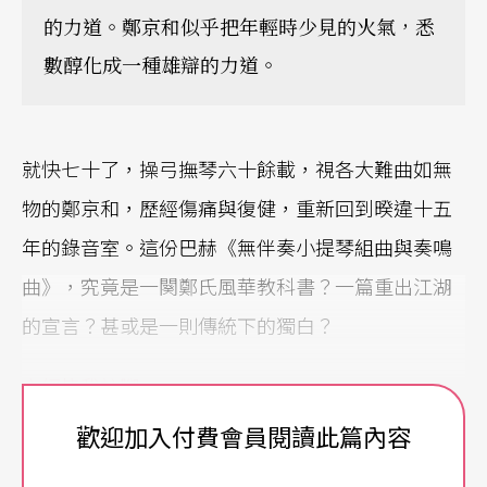
的力道。鄭京和似乎把年輕時少見的火氣，悉
數醇化成一種雄辯的力道。
就快七十了，操弓撫琴六十餘載，視各大難曲如無
物的鄭京和，歷經傷痛與復健，重新回到暌違十五
年的錄音室。這份巴赫《無伴奏小提琴組曲與奏鳴
曲》，究竟是一闋鄭氏風華教科書？一篇重出江湖
的宣言？甚或是一則傳統下的獨白？
六經皆我註腳
歡迎加入付費會員閱讀此篇內容
過去的鄭京和，神乎其技宛若公孫大娘舞劍。六十
八歲的鄭大娘，挑戰她從未全本演出的巴赫無伴