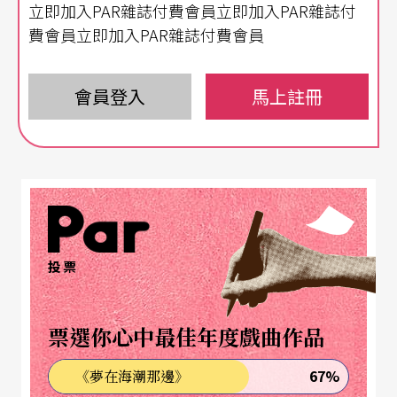
立即加入PAR雜誌付費會員立即加入PAR雜誌付
奏，老了，真的老了。請注意，這不是老態龍鍾的
費會員立即加入PAR雜誌付費會員
「老」，而是每一次運弓，每一個吐納，都有著一
種「老辣」之氣！褪去了青春時那細膩的自持、面
會員登入
馬上註冊
面俱到的樂思，與精心營造的瑰麗音色。她口中吐
出的肺腑之言，絕非一派溫柔與和善，那宛若回歸
本真的素描筆觸，口氣卻硬得近乎鐫刻的力道。鄭
京和似乎把年輕時少見的火氣，悉數醇化成一種雄
辯的力道。她不再保留、不再掩飾，有話直說，
投票
「聖賢與我無異」，「六經皆我註腳」！
票選你心中最佳年度戲曲作品
「六經皆我註腳」！這很自負，甚至接近偏執的一
種態度，在鄭京和的巴赫中，卻好像自然得不得
67%
《夢在海潮那邊》