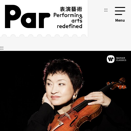
跳到主要內容區塊
網站導覽
:::
:::