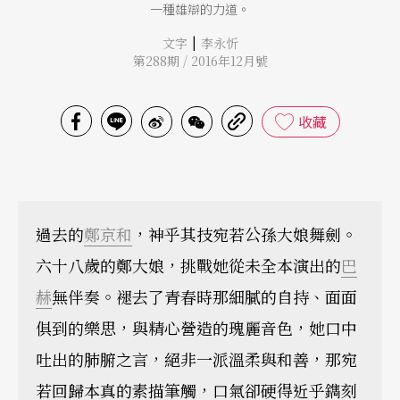
一種雄辯的力道。
|
文字
李永忻
第288期 / 2016年12月號
收藏
過去的
鄭京和
，神乎其技宛若公孫大娘舞劍。
六十八歲的鄭大娘，挑戰她從未全本演出的
巴
赫
無伴奏。褪去了青春時那細膩的自持、面面
俱到的樂思，與精心營造的瑰麗音色，她口中
吐出的肺腑之言，絕非一派溫柔與和善，那宛
若回歸本真的素描筆觸，口氣卻硬得近乎鐫刻