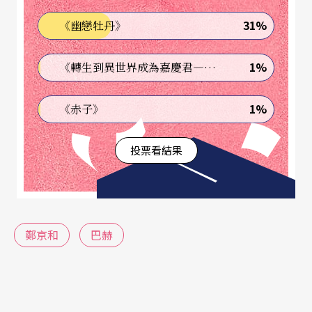
了。「用什麼樂器演奏，是否復原當年的演奏法都
31%
《幽戀牡丹》
不重要。重要的是演奏者是否全心投入？演奏的本
質是否觸動人心？」年輕的演奏家這麼說，大概會
1%
《轉生到異世界成為嘉慶君—發現我的祖先是詐騙集團!?》
被當作屁孩講屁話；將近七十的鄭京和敢這麼說，
更用這套全新的錄音室作品來證明。這是很老人
1%
《赤子》
家，很海明威、很張三豐，很有種馬革裹屍的口氣
投票看結果
與氣魄——兩年前，鄭京和甚至在倫敦的音樂會上
當場暫停演奏，指責台下的觀眾「等你的小孩長大
點，再帶他回來音樂會！」
鄭京和
巴赫
字帖化的巴赫無伴奏
於是我們從這套專輯中發現，錄音效果很好，好到
鄭京和彷彿就在面前演奏著。你甚至無法把它當作