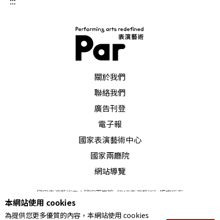
:::
PAR 表演藝術雜誌
關於我們
聯絡我們
廣告刊登
電子報
國家表演藝術中心
國家兩廳院
網站導覽
國家表演藝術中心國家兩廳院《PAR表演藝術》版權所有
本網站使用 cookies
©
2022
Performing arts redefined. All Rights Reserved
為提供您更多優質的內容，本網站使用 cookies
統一編號 Tax Id number 00973926