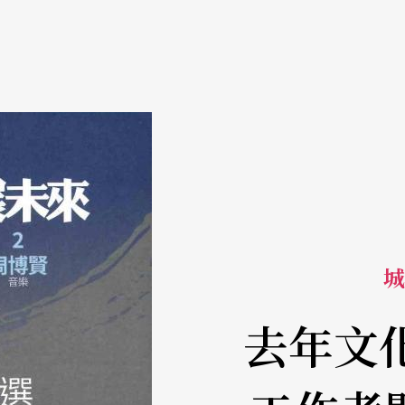
城
去年文