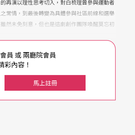
劇的再演以理性思考切入，對白梳理曾參與運動者
人之常情，到最後轉變為具體參與社區前線和選舉
來雖然未免刻意，但也是這劇創作團隊喚醒莫忘初
費會員 或 兩廳院會員
精彩內容！
尚早，小圈子選舉制度的問題未解決，高牆仍然破
有此尾聲的安排看來也是饒富意義。去年九月的立
馬上註冊
舉，由資深音樂人周博賢挑戰多年來穩坐席位的議
，其他界別不少是建制票源。而前次選舉藝術家周
選擇的形勢，讓業界思考選舉制度的問題和爭取