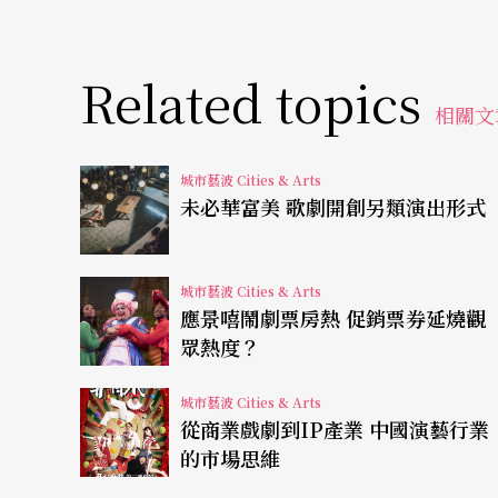
雖然功能界別選舉目前仍然全數是團體票，因
博賢獲八百零九票當然不及以一千三百八十九
Related topics
很大的躍進。同時去年不少團體也紛紛啟動由
相關文
事會或團體負責人「說了算」的做法有不同，
有機會產生民主的蝴蝶效應。
城市藝波 Cities & Arts
未必華富美 歌劇開創另類演出形式
這效應先體現在去年十一月底的藝術發展局藝
十個藝術界別競爭激烈，一改以往有些界別「
城市藝波 Cities & Arts
應景嘻鬧劇票房熱 促銷票券延燒觀
營當選，令人對藝術發展局的新氣象有所期待
眾熱度？
也是困難重重，而且才剛適應環境思考策略，
城市藝波 Cities & Arts
吹皺春水讓建制派感受壓力
從商業戲劇到IP產業 中國演藝行業
的市場思維
這一屆藝術發展局選舉的選前聲勢較上一屆失