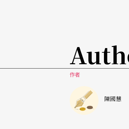
個人選民（重新）登記的門檻較去屆低，選情
是重新登記的選民是否能透過選舉代表辦事處
電影及媒體藝術、藝術評論、藝術教育及戲曲
讓部分選民意興闌珊，其餘六個範疇的候選人
Auth
高，而首度挑戰音樂範疇前輩級委員、音樂家
黃秋生的資深劇場人李俊亮，和在文學範疇的
卓燕和藝術行政鍾小梅，這年藝術發展局的選
作者
民的影響力。
至於剛在十二月初進行特首選委會選舉（文化
陳國慧
選委也是由建制派人士自動當選，今年有由多
梅岩等組成「文化同行」十五人連線團隊，與
選委席位，的確令建制派也感到壓力。雖然最