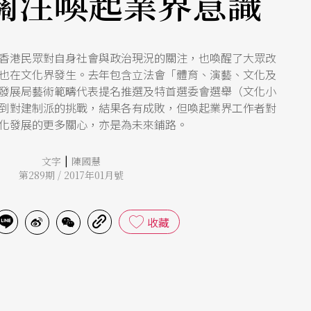
關注喚起業界意識
香港民眾對自身社會與政治現況的關注，也喚醒了大眾改
也在文化界發生。去年包含立法會「體育、演藝、文化及
發展局藝術範疇代表提名推選及特首選委會選舉（文化小
到對建制派的挑戰，結果各有成敗，但喚起業界工作者對
化發展的更多關心，亦是為未來鋪路。
|
文字
陳國慧
第289期 / 2017年01月號
收藏