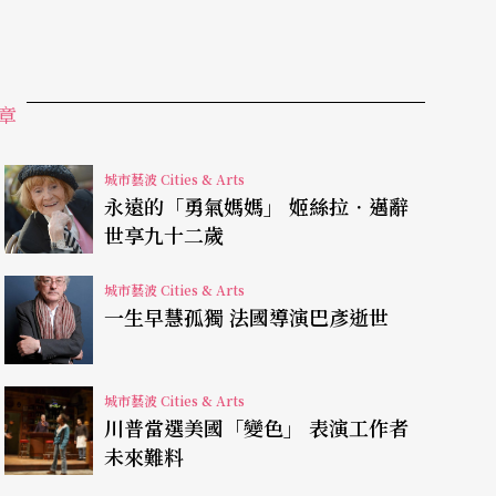
此捆綁了選擇的意向，在欠缺個人票的情況下，周
票連任的馬逢國，但較上屆的周俊輝來說，已經是
會員或是職員先作內部投票的機制，與以往只由董
章
從下而上反映業界的看法，即使是微小的動作，也
城市藝波 Cities & Arts
永遠的「勇氣媽媽」 姬絲拉．邁辭
世享九十二歲
術範疇代表提名推選活動上。二○一三年的選舉，
自動當選」的疲態，加上最後主要是屬改革派的陣
城市藝波 Cities & Arts
一生早慧孤獨 法國導演巴彥逝世
。誠然三年的工作任期不算短，但要改變固有體制
已然要面對換人的處境。
城市藝波 Cities & Arts
川普當選美國「變色」 表演工作者
未來難料
色，宣傳的效應也較上一屆弱，理論上這一年進行