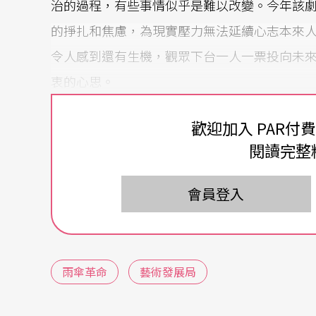
治的過程，有些事情似乎是難以改變。今年該
的掙扎和焦慮，為現實壓力無法延續心志本來
令人感到還有生機，觀眾下台一人一票投向未
衷的心思。
從下而上的民意反映
歡迎加入 PAR付
閱讀完整
事實上，雖然一人一票的直接選舉，還是言之
不得，不過是否全無去路也不盡然，因此劇中
會員登入
法會「體育、演藝、文化及出版」功能界別選
員馬逢國，這界別屬「文化」的選民只占部分
俊輝首次挑戰讓席位不再「自動當選」，有所
雨傘革命
藝術發展局
「如何成為選民」。