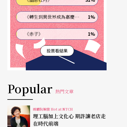
1%
《轉生到異世界成為嘉慶君—發現我的祖先是詐騙集團!?》
1%
《赤子》
投票看結果
Popular
熱門文章
兩廳院櫥窗 Hot at NTCH
理工腦加上文化心 期許讓老店走
在時代前端