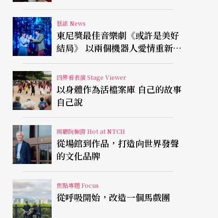
藝訊 News
東尼獎最佳音樂劇《或許是美好
結局》 以兩個機器人愛情重新凝
視有限人生
四界看表演 Stage Viewer
以身體作為活檔案庫 自己的故事
自己說
兩廳院櫥窗 Hot at NTCH
從場館到作品，打造向世界發聲
的文化品牌
焦點專題 Focus
從呼吸開始，改造一個馬戲團