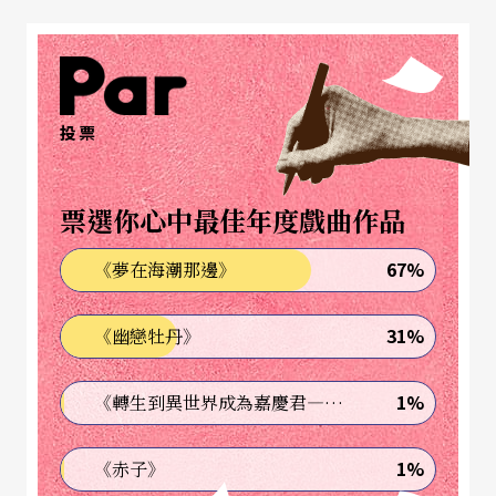
平性，並訂立建全的
評議
制度：「審核從嚴，通過
後限制從寬。」此外，亦應參照歐美的累積經驗，
制定出一套合理的稅制，對企業贊助給予文化減免
投票
及評估。如果民間團體要一直和公家機構的畢業典
禮與開會爭地，那麼這種環境，怎能容納有實驗
票選你心中最佳年度戲曲作品
性、批判性、藝術性的創作呢？設計者與舞台工作
67%
《夢在海潮那邊》
者，在短絀的經費與倉促的時間中又怎麼能養成專
業能力呢？
31%
《幽戀牡丹》
但我相信，若一直堅持地做下去，終會有成績的。
1%
《轉生到異世界成為嘉慶君—發現我的祖先是詐騙集團!?》
我們現在正站在一個三岔口上，前面的路通往最好
與最壞。希望國内能有藝術保險制度，成立公會保
1%
《赤子》