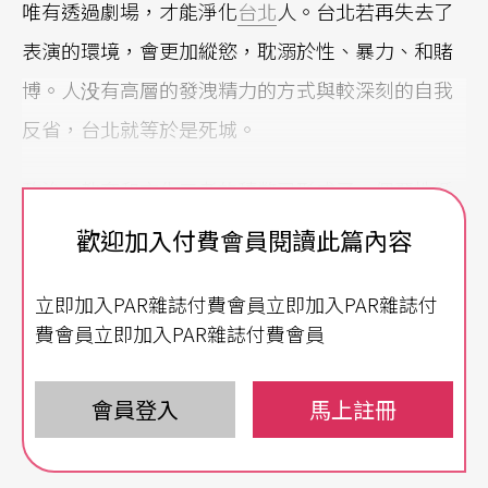
唯有透過劇場，才能淨化
台北
人。台北若再失去了
表演的環境，會更加縱慾，耽溺於性、暴力、和賭
博。人没有高層的發洩精力的方式與較深刻的自我
反省，台北就等於是死城。
政治、教育和文化三者的積弊已形成了一個惡性循
環。媒體對文化的炒作，滿足了觀衆「過癮」的速
歡迎加入付費會員閱讀此篇內容
食心態，卻無法提昇整個大文化環境的品質。
立即加入PAR雜誌付費會員立即加入PAR雜誌付
民間的表演團體，必須在空間、時間、和經費的重
費會員立即加入PAR雜誌付費會員
重困難中艱苦創作。然而，客觀條件下的會計制度
與演出制度二者似乎永無交集，使得演出越多、從
會員登入
馬上註冊
事越多創作與製作的團體，承擔越大的風險。政府
應長期贊助培養具潛力的優秀團體，力求合約的公