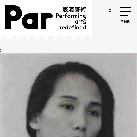
跳到主要內容區塊
網站導覽
:::
:::