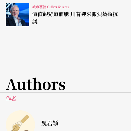
兩人演出現代作品亦是精采。三月份除了
Dancer
將
城市藝波 Cities & Arts
價值觀背道而馳 川普迎來激烈藝術抗
在英國上映之外，普魯尼亦會在沙德勒之井劇院演
議
出《普魯尼計畫》
Project Polunin
，藉由這個企
畫，普魯尼與劇場及電影界的當代藝術家、音樂家
及編舞家合作，作品橫跨古典與現代，相信足以展
現普魯尼身體訓練的優勢與企圖心。
隨著電影及新作宣傳，普魯尼在媒體多有曝光。在
Authors
接受訪問時，他也表示希望能擺脫過去芭蕾叛逆男
孩的標籤，往電影界發展。普魯尼與珍妮佛．勞倫
作者
斯合作電影
Red Sparrow
，亦參與肯尼斯．布萊納
的新版《東方快車謀殺案》電影演出。無論普魯尼
魏君穎
是否如其所願成為電影明星，依舊欣見其找到人生