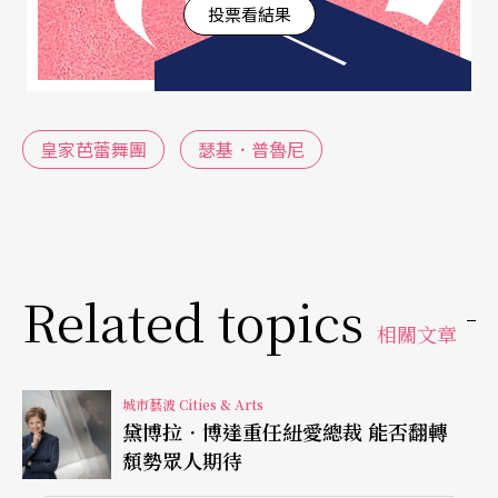
投票看結果
又臨時不告而別取消演出，不禁讓人好奇他是否終
將放棄舞蹈之路？
不過，二○一五年由普魯尼擔綱演出、David LaCha
皇家芭蕾舞團
瑟基．普魯尼
pelle拍攝的音樂錄影帶《帶我去教堂》
Take Me to
Church
或許讓普魯尼感到解放，也看到舞蹈的其他
可能。原本《帶我去教堂》將是普魯尼對芭蕾的告
別之作，然而這支作品在網路上廣為流傳，引起轟
Related topics
相關文章
動，點閱率已破一千八百萬人次。影片中普魯尼露
出赤膊，秀出以往藏身舞衣下的眾多刺青，一氣呵
城市藝波 Cities & Arts
成的舞蹈技巧，不得不讚嘆他的確擁有過人天賦。
黛博拉．博達重任紐愛總裁 能否翻轉
頹勢眾人期待
找到愛情也迎向未來