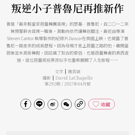
叛逆小子普魯尼再推新作
曾是「最年輕皇家芭蕾舞團首席」的瑟基．普魯尼，自二○一二年
無預警辭去首席一職後，其動向依然讓舞迷關注，最近由導演
Steven Cantor 執導製作的紀錄片
Dancer
在英國上映，也揭露了普
魯尼一路走來的成長歷程。因為母親才走上芭蕾之路的他，離開皇
芭後並未高掛舞鞋，因認識了契合的愛侶、也是芭蕾舞者的奧西波
娃，這位芭蕾叛逆男孩似乎也重新展開了人生旅程……
|
文字
魏君穎
|
攝影
David LaChapelle
第292期 / 2017年04月號
收藏