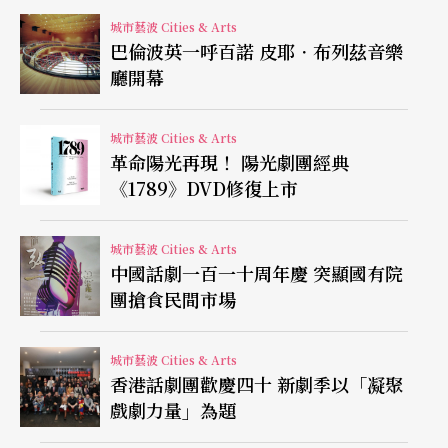
城市藝波 Cities & Arts
儘管曾表示投身芭蕾並非自己的選擇，而是母親
巴倫波英一呼百諾 皮耶．布列茲音樂
的，普魯尼在《帶我去教堂》之後並未從此高掛舞
廳開幕
鞋。
Dancer
中未提及的，是普魯尼之後在二○一五
城市藝波 Cities & Arts
年遇見了俄國芭蕾舞者納塔莉雅．奧西波娃（Natali
革命陽光再現！ 陽光劇團經典
a Osipova），隨後成為戀人。普魯尼曾宣布除了奧
《1789》DVD修復上市
西波娃之外，他不會再與其他人搭檔。二○一六
城市藝波 Cities & Arts
年，沙德勒之井劇院上演三齣分別由羅素．馬力芬
中國話劇一百一十周年慶 突顯國有院
特（Russell Maliphant）、西迪拉比（Sidi Larbi Ch
團搶食民間市場
erkaoui）及亞瑟．皮塔（Arthur Pita）編舞，為奧
西波娃量身訂作的委託創作，廣受好評，在短短一
城市藝波 Cities & Arts
香港話劇團歡慶四十 新劇季以「凝聚
年內便再度演出。舞作中，亦讓普魯尼與奧西波娃
戲劇力量」為題
展現兩人絕佳的身體訓練。儘管是古典芭蕾出身，