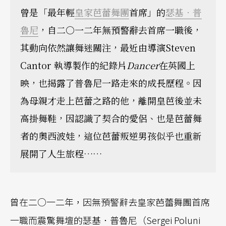
曾是「最年輕
皇家芭蕾舞團
首席」的
瑟基．普
魯尼
，自二○一二年無預警辭去首席一職後，
其動向依然讓舞迷關注，最近由導演Steven
Cantor 執導製作的紀錄片
Dancer
在英國上
映，也揭露了普魯尼一路走來的成長歷程。因
為母親才走上芭蕾之路的他，離開皇芭後並未
高掛舞鞋，因認識了契合的愛侶、也是芭蕾舞
者的奧西波娃，這位芭蕾叛逆男孩似乎也重新
展開了人生旅程……
曾在二○一二年，因無預警辭去皇家芭蕾舞團首席
一職而震驚舞壇的瑟基．普魯尼（Sergei Poluni