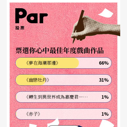
得紐瑞耶夫基金會的資助，前往倫敦的皇家芭蕾舞
學院就讀。為了支持普魯尼，他的父親遠赴葡萄牙
工作，母親則前往基輔伴讀。儘管一家人為了普魯
投票
尼的天分及職業做出犧牲，他父母仍在之後離婚，
使得那有朝一日能與家人團圓的夢想破滅。盛名背
票選你心中最佳年度戲曲作品
後所經歷的種種，在紀錄片中藉由珍貴的兒時影
66%
《夢在海潮那邊》
像、訪談中一一揭露。普魯尼閃辭首席之時，關於
他使用古柯鹼、經常缺席排練等傳言甚囂塵上，如
31%
《幽戀牡丹》
此具有天分卻又叛逆，不禁讓人好奇，是否成名太
早，使他為盛名所累？選擇離開皇家芭蕾的普魯
1%
《轉生到異世界成為嘉慶君—發現我的祖先是詐騙集團!?》
尼，當時覺得體內的「藝術家」正在死亡，必須離
1%
《赤子》
開尋找新方向。而二○一三年四月，普魯尼在新作
品《午夜快車》
Midnight Express
在倫敦首演前夕，