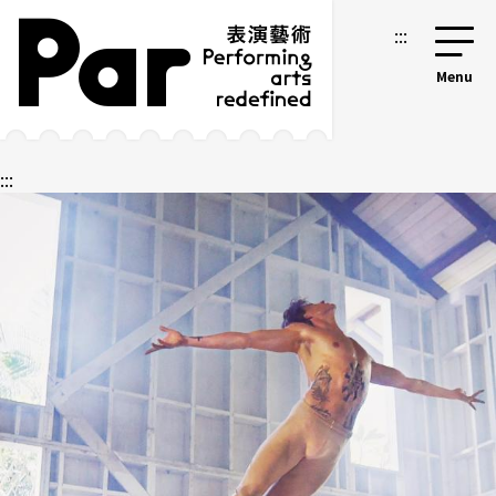
跳到主要內容區塊
網站導覽
:::
:::