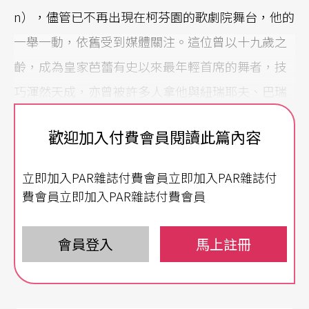
n），儘管已不再出現在柯芬園的歌劇院舞台，他的
一舉一動，依舊受到媒體關注。這位曾以十九歲之
齡，成為皇家芭蕾有史以來最年輕首席的舞者，技
巧渾然天成，亦曾被許多人拿他與紐瑞耶夫、巴瑞
辛尼可夫等明星相提並論，也正因為他的閃電離
歡迎加入付費會員閱讀此篇內容
職，才讓他的成長背景、訓練過程引起矚目。三月
份，由電影導演Steven Cantor 執導製作的紀錄片
D
立即加入PAR雜誌付費會員立即加入PAR雜誌付
ancer
在英國上映，揭露他一路走來的成長歷程。
費會員立即加入PAR雜誌付費會員
芭蕾叛逆男孩的迷惘
會員登入
馬上註冊
現年廿七歲的普魯尼，生於前蘇聯時期的烏克蘭，
先習體操，後至基輔的國家舞蹈學院就讀，而後獲