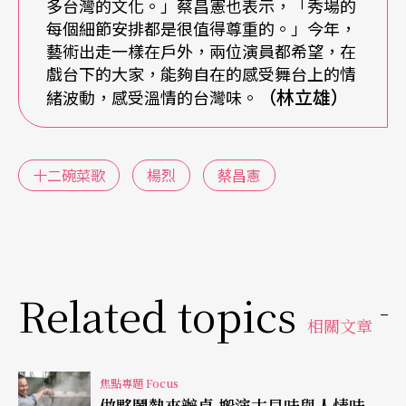
多台灣的文化。」蔡昌憲也表示，「秀場的
短劇、歌舞、唱歌、鬥嘴串場。」雖是表演形式是
每個細節安排都是很值得尊重的。」今年，
個別分開的，但包羅萬象、令人咋舌。楊烈更說：
藝術出走一樣在戶外，兩位演員都希望，在
戲台下的大家，能夠自在的感受舞台上的情
「秀場展開台灣生活文化的一面！」
（林立雄）
緒波動，感受溫情的台灣味。
著重於「日常生活」的描繪，秀場文化的影響深刻
不只在北部，中南部也曾風風火火。楊烈說：「秀
十二碗菜歌
楊烈
蔡昌憲
場表演是誇張、放大、貫穿的。」濃厚的「表演
性」中又具有「引導力」。當時，主持人、來賓在
秀場上所說出的話，幾乎是「當時人們在生活上不
敢講出來的話。」楊烈也強調，「這都確實是生活
Related topics
上有的，而且在秀場中都講得很徹底。」
相關文章
秀場文化更重要的一層是互信與凝聚力。當楊烈說
焦點專題 Focus
做夥鬧熱來辦桌 搬演古早味與人情味