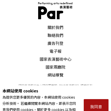
PAR 表演藝術雜誌
關於我們
聯絡我們
廣告刊登
電子報
國家表演藝術中心
國家兩廳院
網站導覽
國家表演藝術中心國家兩廳院《PAR表演藝術》版權所有
本網站使用 cookies
©
2022
Performing arts redefined. All Rights Reserved
為提供您更多優質的內容，本網站使用 cookies
統一編號 Tax Id number 00973926
分析技術。 若繼續閱覽本網站內容，即表示您同
本站所提供相關演出資訊，如有異動應以主辦單位公告為準。
我同意
意我們使用 cookies，關於更多 cookies 以及相
服務條款
｜
隱私權聲明
｜
著作權聲明