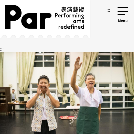
跳到主要內容區塊
網站導覽
:::
:::