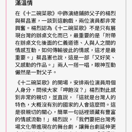
滿溫情
中邢峰、南豬哥」的說法，秀場文化更在當時影響
在《十二碗菜歌》中飾演總鋪師父子的楊烈
了許多西餐廳，出現了許多「餐廳秀」，光是中山
與蔡昌憲，一談到這齣戲，兩位演員都非常
興奮。楊烈認為《十二碗菜歌》不是只有展
北路上國賓飯店旁的大樓，總共就開了大概五間左
現台灣的辦桌文化而已，最重要的是「附帶
右的歌廳、西餐廳，「比方說台灣小調、宇宙城、
在辦桌文化後面的仁義道德、人與人之間的
情感互動，如何傳輸彼此的情感，這才是最
帝王西餐廳、天王餐廳等等。」更不用說在當時每
重要。」蔡昌憲也說，這是一部「又好笑、
天晚上幾乎是人潮爆滿、票票難求。
又感動的作品。」兩人一搭一唱，眼神互動
儼然是一對父子。
「原始」的舞台劇 表現台灣的生活面
《十二碗菜歌》的開場，安排兩位演員用個
人身分，問候大家「呷飽沒？」楊烈對此感
才卅歲出頭的蔡昌憲當然不是生在秀場文化鼎盛的
到非常的親切，並直說，「這就是台灣人的
特色，大概沒有別的國家的人會這麼問。這
時代，但他聽著楊烈說，總是點頭如搗蒜，並歷歷
是很親切的關心，簡單一句話裡頭藏有豐富
在目地分享了自己觀賞豬哥亮秀場的經驗。楊烈笑
的情感流動！」楊烈說，「我們要把台灣秀
著說，「秀場可以說是原始的舞台劇。一場秀裡有
場文化帶進現在的舞台劇，讓舞台劇延伸更