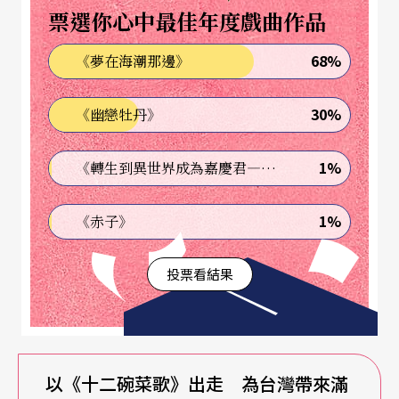
聽過義氣，沒聽過意義！」
票選你心中最佳年度戲曲作品
現在，我們可以在電視頻道上收看各類綜藝節目，
68%
《夢在海潮那邊》
甚至在Youtube、臉書等網路媒體與社群軟體上充
30%
《幽戀牡丹》
滿許多個人頻道，不受播出時間限制，隨點隨選，
選擇愈趨多元。不過，約莫在民國六○年代左右的
1%
《轉生到異世界成為嘉慶君—發現我的祖先是詐騙集團!?》
台灣，只有老三台頻道（台視、中視與華視）能夠
選擇，而當時發展得最好的娛樂即是「秀場文
1%
《赤子》
化」。楊烈就這麼正好，經歷了秀場文化最顛峰的
投票看結果
時代。
方談起秀場文化，楊烈的眼睛便馬上綻放出光芒，
如同昨日站才在舞台上演唱那一首首經典歌曲。楊
以《十二碗菜歌》出走 為台灣帶來滿
烈說，秀場文化在鼎盛時期，有所謂的「北張菲、