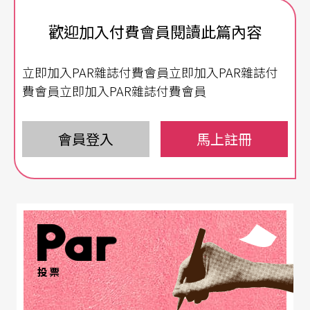
上劇場舞台，在劇中飾演一對父子，沉浸在台灣的
歡迎加入付費會員閱讀此篇內容
文化氛圍裡，讓「台灣印象」能夠藉由深植於台灣
的電視文化進入劇場，找到（或找回）新的觀眾
立即加入PAR雜誌付費會員立即加入PAR雜誌付
群。
費會員立即加入PAR雜誌付費會員
影視活字典 說講秀場燦爛時光
會員登入
馬上註冊
提起楊烈，我們總會想起那首百聽不厭、千唱不膩
的〈如果能夠〉：「如果能夠／把自己放在你左右
／讓我擁有／讓我擁有／一點真實的感受……」；
想到蔡昌憲，我們總忘不了他在電是選秀節目《超
級偶像》裡唱的一首首經典台語歌，和曾經主演的
投票
電影《艋舺》那句經典台詞：「意義是三小？我只