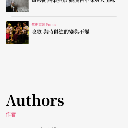
起過去的餐廳秀《再見阿郎》發生的故事，只是一
場設計好的槍擊現場，就把觀眾嚇得瞬間逃竄，甚
至走到場內沒半個。楊烈笑說，「你看那個時代有
焦點專題 Focus
唸歌 與時俱進的變與不變
多單純，儘管都是假的，但你可以看見秀場凝聚氣
氛的手段有多厲害！」（這根本是最沉浸的參與式
劇場！）
Authors
作者