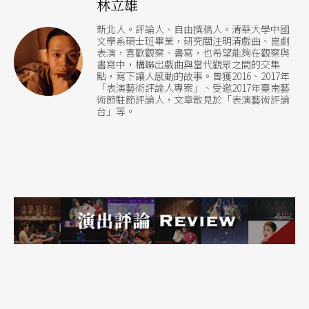
林立雄
新北人。評論人、自由撰稿人。清華大學中國
文學系碩士班畢業，研究關注明清戲曲、崑劇
表演，喜歡觀察、書寫，也希望能夠在觀察與
書寫中，構聯出戲曲與當代觀眾之間的交集
點，寫下讓人感動的故事。曾獲2016、2017年
「表演藝術評論人專案」、受邀2017年臺南藝
術節駐節評論人，文章散見於「表演藝術評論
台」等。