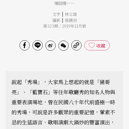
場回憶……
|
文字
林立雄
|
攝影
張震洲
第323期 / 2019年11月號
收藏
說起「秀場」，大家馬上想起的就是「豬哥
亮」、「藍寶石」等往年歌廳秀的知名人物與
重要表演場地，曾在民國八十年代前盛極一時
的秀場，可說是許多觀眾的重要記憶，葷素不
忌的生猛語言、歌唱演劇大鍋炒的豐富演出，