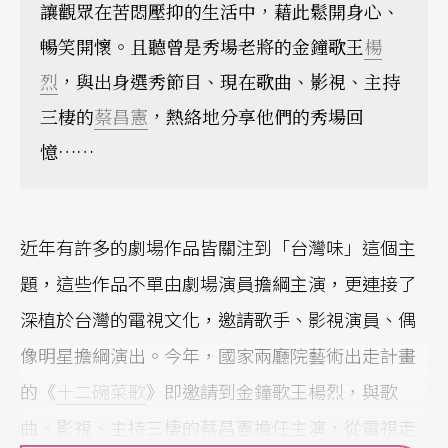
讓觀眾在苦悶壓抑的生活中，藉此鬆開身心、
暢笑開懷。且聽曾是秀場老將的金鐘歌王
楊
烈
，與出身選秀節目、現在歌曲、影視、主持
三棲的
蔡昌憲
，熱絡地分享他們的秀場回
憶……
近年有許多的劇場作品皆關注到「台灣味」這個主
題，這些作品不單由劇場演員擔綱主演，更連接了
深植於台灣的電視文化，邀請歌手、影視演員、偶
像明星擔綱演出。今年，國家兩廳院藝術出走計畫
的《
十二碗菜歌
》即邀請到金鐘歌王楊烈，與歌
曲、影視、主持三棲的蔡昌憲擔任主演，從電視走