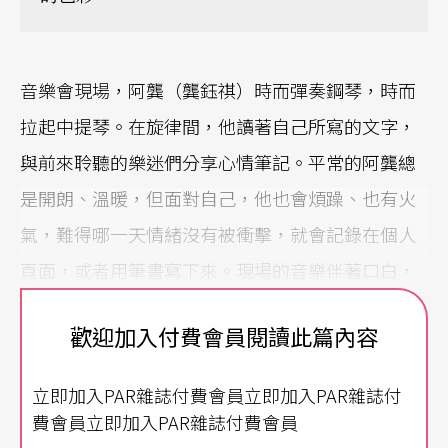
音樂會現場，阿龔（龔鈺祺）時而彈奏鋼琴，時而
拉起中提琴。在旋律間，他讀著自己所寫的文字，
與前來聆聽的樂迷們分享心情筆記。平常的阿龔總
是開朗、溫暖，但面對自己，他也會煩躁、也有火
氣，難得哪一天情緒沒有被衝擊，就會記錄在個人
頁面，或者用筆書寫下來。現場的音樂伴著口白，
點點滴滴，都是他的一頁日常。
歡迎加入付費會員閱讀此篇內容
2017年1月1日，蘇打綠舉辦了休團前的最後一場演
立即加入PAR雜誌付費會員立即加入PAR雜誌付
出，在國家音樂廳與國家交響樂團合作。當天，兩
費會員立即加入PAR雜誌付費會員
廳院藝文廣場搭建大型舞台轉播廳內實況，吸引了