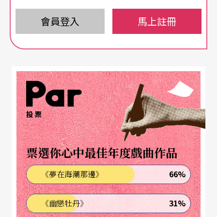
兩萬多名粉絲湧入。聯繫兩個樂團的橋梁，就是擁
會員登入
馬上註冊
有古典音樂訓練的阿龔。相對於當時的盛況，在休
團3年期間，他持續以小型的個人演奏會維持著溫
度。今年這場為40歲的生日音樂會取名「手不夠
用」，靈感來自動畫《航海王》的角色。美魔女羅
賓能夠瞬間長出多隻手，讓他聯想到李斯特有8隻
手、拉赫瑪尼諾夫有章魚手的諷刺畫。但向外延
投票
伸，「不夠用」卻像廣泛的公式，代入時間、代入
腦子，一樣適用。
票選你心中最佳年度戲曲作品
66%
《夢在海潮那邊》
不當演奏家，卻像演奏家一樣練習
31%
《幽戀牡丹》
明明一路念音樂、生日跟貝多芬被推定的生辰同一