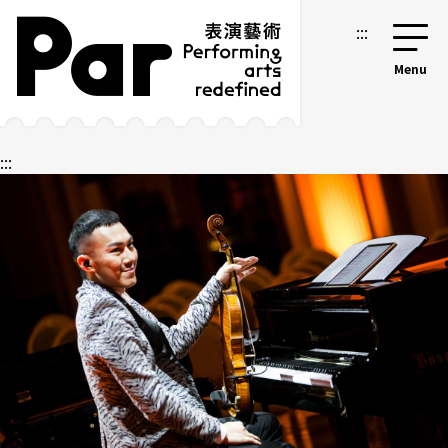
跳到主要內容區塊
網站導覽
:::
:::