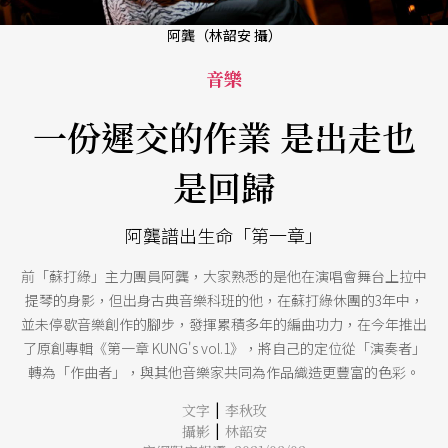
阿龔（林韶安 攝）
音樂
一份遲交的作業 是出走也
是回歸
阿龔譜出生命「第一章」
前「蘇打綠」主力團員阿龔，大家熟悉的是他在演唱會舞台上拉中
提琴的身影，但出身古典音樂科班的他，在蘇打綠休團的3年中，
並未停歇音樂創作的腳步，發揮累積多年的編曲功力，在今年推出
了原創專輯《第一章 KUNG's vol.1》，將自己的定位從「演奏者」
轉為「作曲者」，與其他音樂家共同為作品織造更豐富的色彩。
|
文字
李秋玫
|
攝影
林韶安