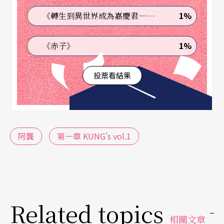
天，如此「殊榮」對阿龔來說卻非好事，因為他從
1%
《轉生到異世界成為嘉慶君—發現我的祖先是詐騙集團!?》
小被老師認為「彈貝多芬不像貝多芬」！他透露：
「有人問過我『真的小時候就不想當演奏家了
1%
《赤子》
嗎？』我很老實回答：『對！我好像沒有想要成為
投票看結果
頂尖演奏家的預感。』」在班上成績不是頂尖，也
非車尾，這感覺就像被包圍在一個舒適的平衡中，
就像他在蘇打綠團隊裡演奏的中提琴那樣，時而獨
奏、時而融合伴奏，卻也不蓋過主唱的風采。
阿龔
第一章 KUNG's vol.1
但就算不當古典音樂演奏家，他仍舊保持每天練琴
的習慣。擺好節拍器，坐在鋼琴前面將24個大小調
音階琶音練過一遍，再加快一格速度重新來過，如
Related topics
此反覆可以耗掉一整天的時間。即使練完團回到家
相關文章