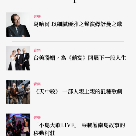
已經10點，也堅持練到11點才休息。別人認為苦
悶，但對阿龔來說卻是享受。這段屬於自我的時
音樂
葛哈爾 以細膩優雅之聲演繹舒曼之歌
間，可以不接電話、不回訊息、全然放鬆沉浸在黑
白琴鍵的世界上。練久了，他也悟出了一番道理：
「演奏家也是每天練琴，如果我跟演奏家做的事情
音樂
台美聯姻，為《囍宴》開展下一段人生
一樣，那麼某種程度上，我不也是演奏家？」
那麼，他最喜愛的音樂家是誰？答案不意外地是蕭
音樂
斯塔可維奇。一位有厚實古典背景的人物，卻也優
《天中殺》 一部人親土親的混種歌劇
遊於爵士、流行、電影配樂等領域。縱使曲風通俗
近人，手法也有高明之處。最重要的，是各種風格
音樂
完美融合這一點，深深吸引著阿龔。聊著蕭氏的鋼
「小島大歌LIVE」 乘載著南島故事的
琴曲目，又提及論文在老師的指導下寫了科普蘭（A
移動村莊