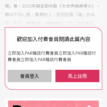
場」後，2015年與足跡共製《大世界娛樂場Ⅱ》，
轉向不同心態、職業的人，如何回看「賭」的本
質。如今，睽違6年，窮劇場於「2021秋天藝術
節」推出《大世界娛樂場Ⅲ 白日白晝》，編導高俊
歡迎加入付費會員閱讀此篇內容
耀持續挖掘「賭」與現代社會更深層的內在連結，
探討現代人面對心靈匱乏與重心失衡的狀態，能否
立即加入PAR雜誌付費會員立即加入PAR雜誌付
在大世界娛樂場裡獲得自由。
費會員立即加入PAR雜誌付費會員
以「賭」建構的資本社會
會員登入
馬上註冊
在《大世界娛樂場Ⅲ》中，高俊耀將「賭」的涵義
再擴大。現今社會貧富差距嚴重，財團壟斷、階級
對立，相關新聞事件和社會現象充斥在日常生活之