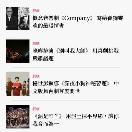
戲劇
概念音樂劇《Company》 寫給孤獨靈
魂的最暖情書
戲劇
嚎哮排演《別叫我大師》 用喜劇挑戰
嚴肅議題
戲劇
楊世彭執導《深夜小狗神秘習題》 中
文版舞台劇首度問世
戲劇
《泥是誰？》 用泥土抹平界線，讓你
我合而為一