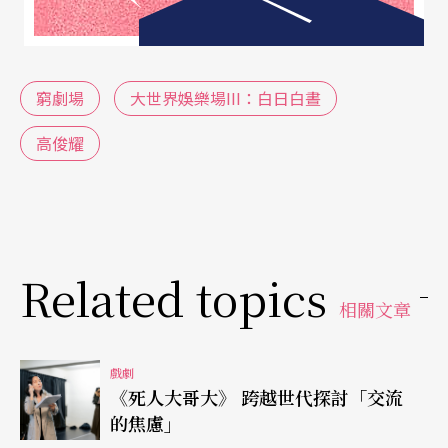
表示，這是在做《大世界娛樂場Ⅲ》的時候，不斷
在思考的問題。由於現代社會的失衡狀態，「大家
都在一種失去重心的狀態，想要尋找一個支撐的力
窮劇場
大世界娛樂場III：白日白晝
量。」他試圖透過作品，揭示整個社會是由「賭」
高俊耀
所建構的大世界娛樂場，「其實，我們在日常生活
中，無時不刻都在賭。」
Related topics
相關文章
戲劇
《死人大哥大》 跨越世代探討「交流
的焦慮」