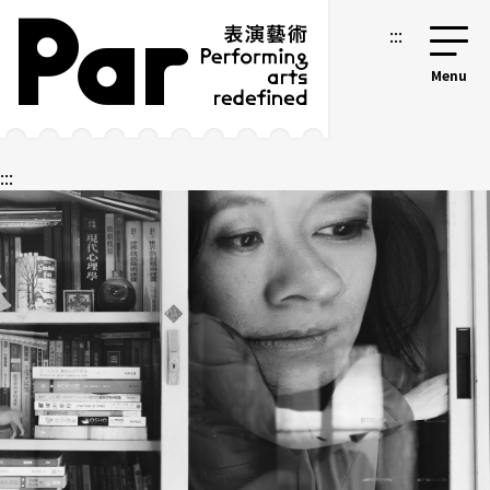
跳到主要內容區塊
網站導覽
:::
:::