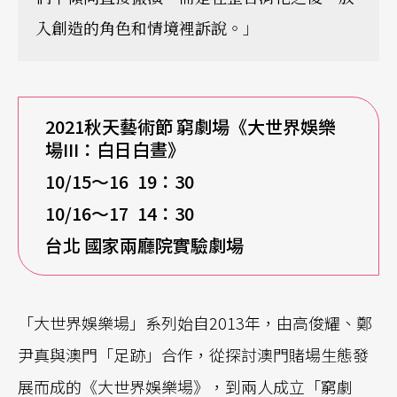
入創造的角色和情境裡訴說。」
2021
秋天藝術節
窮劇場《大世界娛樂
場III
：白日白晝》
10/15
～16 19
：30
10/16
～17 14
：30
台北
國家兩廳院實驗劇場
「大世界娛樂場」系列始自2013年，由高俊耀、鄭
尹真與澳門「足跡」合作，從探討澳門賭場生態發
展而成的《大世界娛樂場》，到兩人成立「窮劇