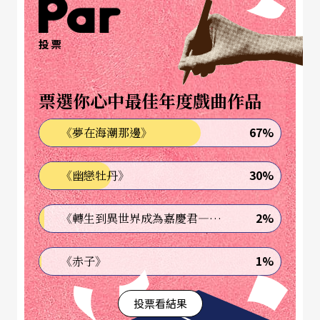
中。在資本世界的主導下，社會上對成功人士的定
義，也多以其所累積的財富來衡量。但問題是，
投票
「在成長過程中慢慢發現，我們所處的社會不是一
個努力就有回報的社會」，當滋生的慾望無法被滿
票選你心中最佳年度戲曲作品
足時，人們選擇高報酬的賺錢管道，賭上更高的風
67%
《夢在海潮那邊》
險，以求快速地累積資產，甚或是為了成家立業，
向銀行貸款買車、買房，賭上未來工作與生活的穩
30%
《幽戀牡丹》
定。
2%
《轉生到異世界成為嘉慶君—發現我的祖先是詐騙集團!?》
對高俊耀來說，他感到好奇的是，我們生活的現代
社會到底發生了什麼事，人們為何會對自己的生活
1%
《赤子》
如此不滿，「以至於當你的索求不被滿足時，讓你
投票看結果
透過一種更迅速的方式去獲取更大利益。」高俊耀