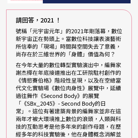
舞蹈處理情感 科技接手灰色地帶
請回答，2021
！
彼時雙方都還年輕，對創作的討論立基於每週一次
號稱「元宇宙元年」的2021年剛落幕，數位
的想法碰撞，卻也是謝杰樺第一次發現，數位媒材
新宇宙正在勢頭上。當數位科技讓表演藝術
有機會去處理舞蹈無法表現、人性中較為複雜的灰
所信奉的「現場」時間與空間失去了意義，
尚存在於三維世界的「身體」價值為何？
色地帶。2010年Apple發行iPhone 4手機席捲全
在今年大量的數位轉型實驗演出中，編舞家
球，連帶推動全球智慧型手機的普及，隔年謝杰樺
謝杰樺在年底接連推出在工研院駐村創作的
與叁式合作的第一檔科技舞蹈劇場《第七感官》（T
《情慾賽伯格》階段性呈現，以及在空總當
代文化實驗場《數位肉身性》展覽中，延續
he Seventh Sense）在臺北景美人權文化園區首
過往舞作《Second Body》的展覽
演，探討人類六感（眼、耳、鼻、舌、身、意識）
「《SBx_2045》- Second Body的日
常」。這位有著建築背景的編舞家並非在這
之外的第七感，透過即時全域五面互動投影，加上
兩年才被大環境推上數位的浪頭，人類與科
舞者與觀眾的身體參與，打破劇場的第四面牆，展
技的互動思考是他多年來的創作母題，在歷
現聲音與視覺投影都跟著表演者肉體動作且互動的
經多年的科技實驗後，他在身體概念消解並