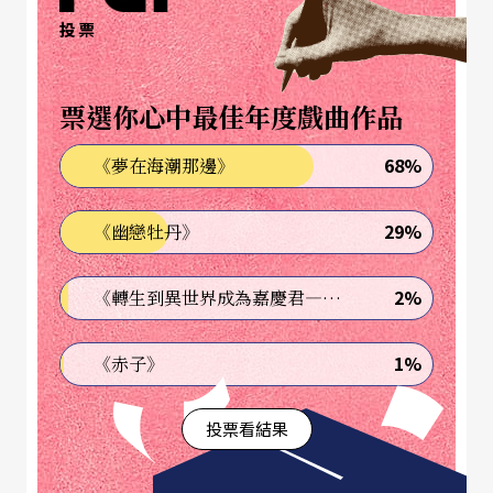
中揮揮手就讓螢幕翻頁移動的能力，在那個連智慧
投票
型手機都還不普及的時代，創造了真實的「科技手
套」，動動手指就能放大、縮小與旋轉展示建築模
票選你心中最佳年度戲曲作品
型。後來的李佳勳前往美國麻省理工媒體實驗室
68%
《夢在海潮那邊》
（MIT Media Lab），並在2006年回台催生了「夜市
2006—台灣科技藝術創作工作坊」，將互動設計、
29%
《幽戀牡丹》
擴增實境與通訊科技等前衛的數位觀點與技術帶回
台灣，深刻影響了謝杰樺對科技的關注與想像。後
2%
《轉生到異世界成為嘉慶君—發現我的祖先是詐騙集團!?》
來的他開始學習舞蹈、創作編舞，科技順理成章成
1%
《赤子》
為創作的想像之一，經朋友介紹認識了當時才剛成
立的新媒體藝術團隊「叁式」，才正式開始摸索舞
投票看結果
蹈與科技媒材結合的可能。