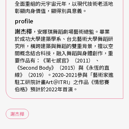
全面重組的元宇宙元年，以現代技術老派地
有機演出。
彰顯肉身價值，顯得別具意義。
profile
科技與舞蹈比例相當的《第七感官》豔驚四座，卻
謝杰樺
，安娜琪舞蹈劇場藝術總監。畢業
沒有在緊接的《第七感官2》作品裡成功深入討論與
於成功大學建築學系、台北藝術大學舞蹈研
延伸科技體現，最終失敗收場。經歷這次挫敗，謝
究所，橫跨建築與舞蹈的雙重背景，擅以空
間概念結合科技，融入舞蹈與身體創作，重
杰樺花了一點時間暫停生活、前往巴黎駐村，思考
要作品有：《第七感官》（2011） 、
舞蹈之於自己的關聯性，並延續身體進入數位媒材
《Second Body》（2015）與《永恆的直
的想像與沉潛。2015年他再次攜手叁式創作了《Se
線》（2019）。2020-2021參與「藝術家進
駐工研院計畫Art＠ITRI」之作品《情慾賽
cond Body》，探討人類從自然運動的身體（First
伯格》預計於2022年首演。
Body）到機器訓練的非自然身體（Second Body）
的轉換過程，透過360度舞者身體的覆蓋投影，加上
謝杰樺
地面的互動投影延伸舞者的身體，展現身體被數位
科技改變的過程。而叁式為《Second Body》打造