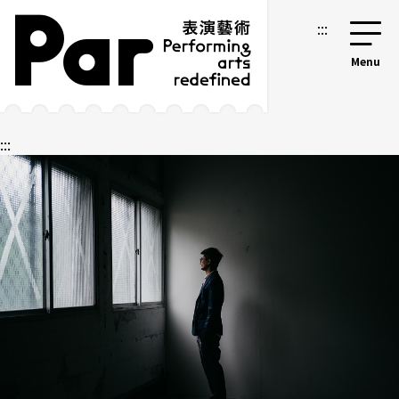
跳到主要內容區塊
網站導覽
:::
:::