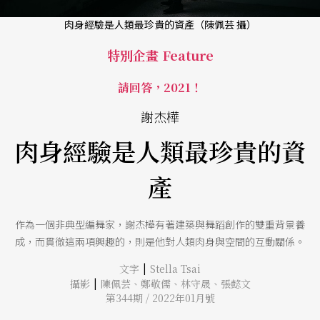
肉身經驗是人類最珍貴的資產（陳佩芸 攝）
特別企畫 Feature
請回答，2021！
謝杰樺
肉身經驗是人類最珍貴的資
產
作為一個非典型編舞家，謝杰樺有著建築與舞蹈創作的雙重背景養
成，而貫徹這兩項興趣的，則是他對人類肉身與空間的互動關係。
|
文字
Stella Tsai
|
攝影
陳佩芸
、
鄭敬儒
、
林守晟
、
張懿文
第344期 / 2022年01月號