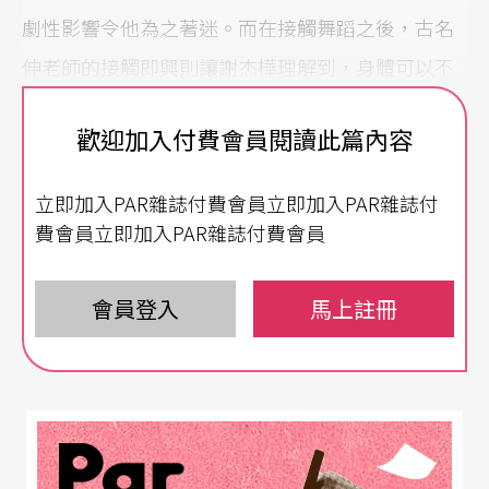
劇性影響令他為之著迷。而在接觸舞蹈之後，古名
伸老師的接觸即興則讓謝杰樺理解到，身體可以不
只是表達情感的工具，還能作為接收與回應世界的
歡迎加入付費會員閱讀此篇內容
方式。
立即加入PAR雜誌付費會員立即加入PAR雜誌付
「有時候身體反應比大腦的邏輯整理還要精準，」
費會員立即加入PAR雜誌付費會員
謝杰樺解釋，「像是擁抱這個動作，每一個擁抱都
乘載了當事人的生命經驗，不能用溫度或角度去計
會員登入
馬上註冊
算，也不能被邏輯與科學化整理。」對他來說，這
是人類身體最難能可貴，且無法被取代的一點。
早在大學時期，謝杰樺就曾協助建築系學長李佳勳
建置展示性互動科技，像是模仿電影《關鍵報告》