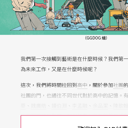
（GGDOG 繪）
我們第一次接觸到藝術是在什麼時候？我們第
為未來工作，又是在什麼時候呢？
這次，我們將時間拉回到
高中
，關於參加
社團
社團的門，也通往不同世代對於高中的記憶。
華
、
魏廣皓
、
鍾伯淵
、
李孟融
、
余品潔
、
陳歆
他們現階段的影響。有引領青少年參與戲劇活
樣年華全國青少年戲劇節
」，主事者如何與初