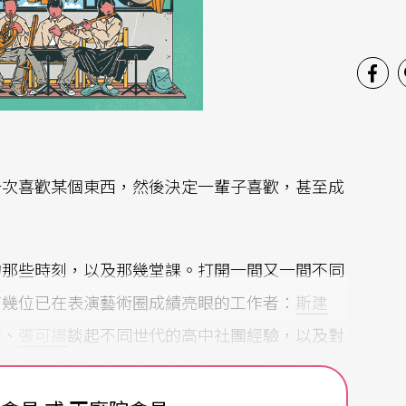
一次喜歡某個東西，然後決定一輩子喜歡，甚至成
的那些時刻，以及那幾堂課。打開一間又一間不同
有幾位已在表演藝術圈成績亮眼的工作者：
斯建
翰
、
張可揚
談起不同世代的高中社團經驗，以及對
動的「
超級蘭陵王—青少年創意短劇大賽
」與「
花
接觸藝術的青少年，啟動彼此詰問的對話。