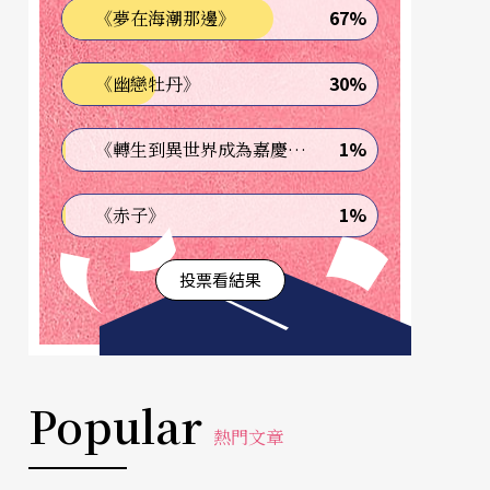
67%
《夢在海潮那邊》
30%
《幽戀牡丹》
1%
《轉生到異世界成為嘉慶君—發現我的祖先是詐騙集團!?》
1%
《赤子》
投票看結果
Popular
熱門文章