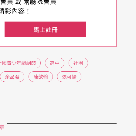
費會員 或 兩廳院會員
精彩內容！
室，真實遇見現役高中生對於社團、對於表演藝術
生澀，卻充滿真誠與無比直覺。打開青春，也讓青
馬上註冊
全國青少年戲劇節
高中
社團
余品潔
陳歆翰
張可揚
章