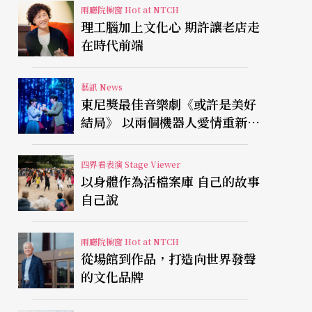
兩廳院櫥窗 Hot at NTCH
理工腦加上文化心 期許讓老店走
在時代前端
藝訊 News
東尼獎最佳音樂劇《或許是美好
結局》 以兩個機器人愛情重新凝
視有限人生
四界看表演 Stage Viewer
以身體作為活檔案庫 自己的故事
自己說
兩廳院櫥窗 Hot at NTCH
從場館到作品，打造向世界發聲
的文化品牌