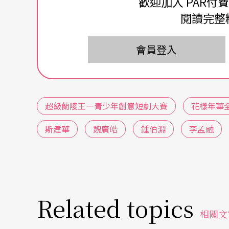
歡迎加入 PAR付
閱讀完整
最後，我們打開了一間位處「現在」的社團教
的想法，以及他們對20年後的自己喊話。有點
會員登入
春打開那一扇通往未來的門。一起OPEN吧！
超級蘭陵王—青少年創意短劇大賽
花樣年華
斯建華
魏廣皓
鍾伯淵
李孟融
Related topics
相關文