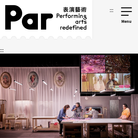
跳到主要內容區塊
網站導覽
:::
:::