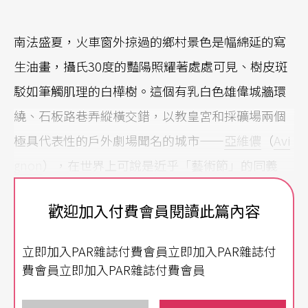
南法盛夏，火車窗外掠過的鄉村景色是幅綿延的寫
生油畫，攝氏30度的豔陽照耀著處處可見、樹皮斑
駁如筆觸肌理的白樺樹。這個有乳白色雄偉城牆環
繞、石板路巷弄縱橫交錯，以教皇宮和採礦場兩個
極具代表性的戶外劇場聞名的城市——
亞維儂
（
Avi
gnon
），在世界上可說是近乎「藝術節」的同義
詞。
歡迎加入付費會員閱讀此篇內容
始於1947年的
亞維儂藝術節
（
Festival d'Avignon
，
立即加入PAR雜誌付費會員立即加入PAR雜誌付
下簡稱IN），不僅是法國現存歷史最悠久的藝術
費會員立即加入PAR雜誌付費會員
節，也是舉世重中之重的文化政策典範。而不愧法
式思辨與行動，藝術界於1966年自發組辦了外亞維