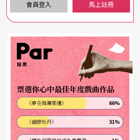
會員登入
馬上註冊
儂藝術節（Festival Off Avignon，下簡稱OFF），兩
者相互映射了截然不同的策辦思維、場地規模、節
目樣態、團隊與觀眾參與方式等特質。
IN的藝術總監
提亞戈．羅提吉斯
（
Tiago Rodrigue
s
）自2023年正式接手，策展形式已從21世紀常見
投票
的議題式命題，轉以「語言」導航邀選節目的座
標，去年是「英語」，今年則是「西班牙語」，並
票選你心中最佳年度戲曲作品
已預告阿拉伯語將是明年的焦點。羅提吉斯如何以
66%
《夢在海潮那邊》
「語系」開啟觀看世界之窗？筆者從多個節目戲劇
性的語意中，接收到了不同語境下豐富的情境。羅
31%
《幽戀牡丹》
提吉斯透過邀請多位當今歐陸最受矚目的女性導演
一展長才，探討議題與呈現手法多元，其未明說卻