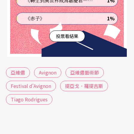
1%
《轉生到異世界成為嘉慶君—發現我的祖先是詐騙集團!?》
昭然若揭的「當今社會上各種女性的樣貌與處
1%
《赤子》
境」，在今年亦擲地有聲，難以忽視。
投票看結果
亞維儂
Avignon
亞維儂藝術節
Festival d'Avignon
提亞戈．羅提吉斯
Tiago Rodrigues