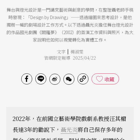
舞台與燈光設計是一門講究藝術與創意的學問，在整理聶老師手稿
時發現：「Design by Drawing」——透過繪圖來思考設計，是他
獨樹一幟的劇場設計工作方式。以下透過聶光炎擔任舞台燈光設計
的作品國光劇團《閻羅夢》（2002）的首演工作資料與照片，為大
家說明他如何以視覺轉化為實體工作。
|
文字
楊淑雯
官網限定報導 2025/04/22
收藏
2022年，在前國立藝術學院戲劇系教授汪其楣
長達3年的勸說下，
聶光炎
將自己保存多年的