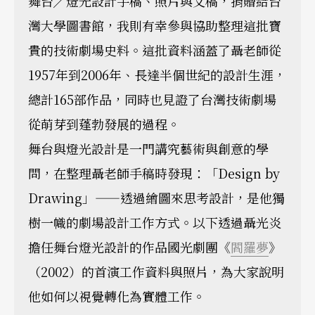
舞台╱燈光設計手稿、照片與文稿，捐贈給台
灣大學圖書館，我則有幸參與協助整理這批寶
貴的技術劇場史料。這批資料涵蓋了聶老師從
1957年到2006年、長達半個世紀的設計生涯，
總計165部作品，同時也見證了台灣技術劇場
從萌芽到蓬勃發展的過程。
舞台與燈光設計是一門講究藝術與創意的學
問，在整理聶老師手稿時發現：「Design by
Drawing」——透過繪圖來思考設計，是他獨
樹一幟的劇場設計工作方式。以下透過聶光炎
擔任舞台燈光設計的作品國光劇團《
閻羅夢
》
（2002）的首演工作資料與照片，為大家說明
他如何以視覺轉化為實體工作。