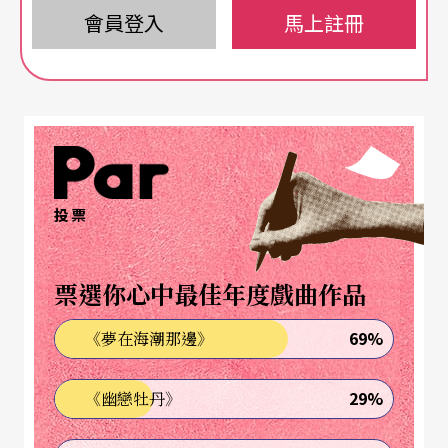
式的特質。」
會員登入
馬上註冊
STEP1
：設計流程：從閱讀到視覺化思考
投票
票選你心中最佳年度戲曲作品
69%
《夢在海潮那邊》
29%
《幽戀牡丹》