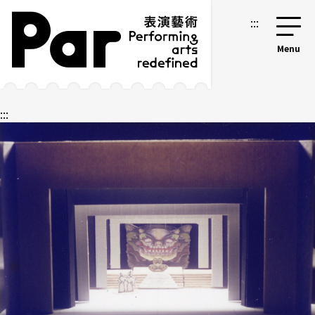
跳到主要內容區塊
網站導覽
:::
:::