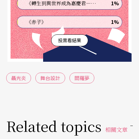
1%
《轉生到異世界成為嘉慶君—發現我的祖先是詐騙集團!?》
1%
《赤子》
投票看結果
聶光炎
舞台設計
閻羅夢
Related topics
相關文章