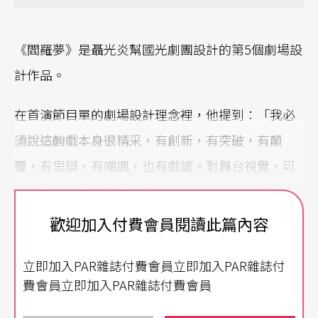
《閻羅夢》是聶光炎幫國光劇團設計的第5個劇場設
計作品。
在首演節目單的劇場設計理念裡，他提到：「我必
須說這齣戲本身很精采，有創新，有突破，有顛
覆，有思辯，有嘲諷，也有戲謔。對舞台視覺，可
說給了很大可供表現的空間；小平的導演也有許多
嘗試。於是使我試著想在空間上作出時光層次，去
歡迎加入付費會員閱讀此篇內容
擬配倒敘歷史的趣味。也用一些圖騰符號，去作一
立即加入PAR雜誌付費會員立即加入PAR雜誌付
些段落情節的象徵。沒有寫實的東西，只是作了些
費會員立即加入PAR雜誌付費會員
暗示。給欣賞的人留些空白，也更服膺傳統戲曲程