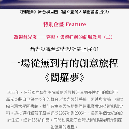
《閻羅夢》舞台模型圖（國立臺灣大學圖書館 提供）
特別企畫 Feature
凝視聶光炎──穿越，集體狂飆的劇場歲月（二）
聶光炎舞台燈光設計線上展 01
一場從無到有的創意旅程
《閻羅夢》
2022年，在前國立藝術學院戲劇系教授汪其楣長達3年的勸說下，
聶光炎將自己保存多年的舞台╱燈光設計手稿、照片與文稿，捐贈
給台灣大學圖書館，我則有幸參與協助整理這批寶貴的技術劇場史
料。這批資料涵蓋了聶老師從1957年到2006年、長達半個世紀的設
計生涯，總計165部作品，同時也見證了台灣技術劇場從萌芽到蓬
勃發展的過程。