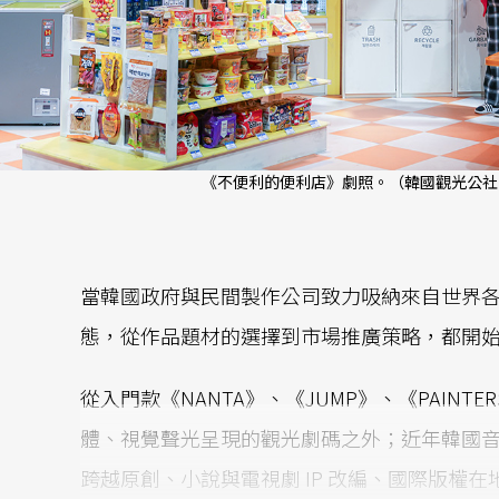
《不便利的便利店》劇照。（韓國觀光公社
當韓國政府與民間製作公司致力吸納來自世界
態，從作品題材的選擇到市場推廣策略，都開
從入門款《NANTA》、《JUMP》、《PAIN
體、視覺聲光呈現的觀光劇碼之外；近年韓國
跨越原創、小說與電視劇 IP 改編、國際版權