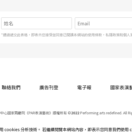
*通過遞交此表格，即表示您接受並同意已閱讀本網站的使用條款，私隱政策和個人
聯絡我們
廣告刊登
電子報
國家表演
中心國家兩廳院《PAR表演藝術》版權所有
©
2022
Performing arts redefined. All R
統一編號 Tax Id number 00973926
本站所提供相關演出資訊，如有異動應以主辦單位公告為準。
cookies 分析技術。 若繼續閱覽本網站內容，即表示您同意我們使用 co