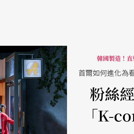
韓國製造！直擊
首爾如何進化為
粉絲
「K-c