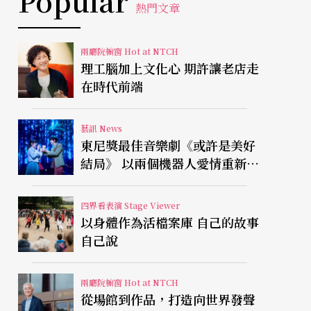
Popular
熱門文章
兩廳院櫥窗 Hot at NTCH
理工腦加上文化心 期許讓老店走
在時代前端
藝訊 News
東尼獎最佳音樂劇《或許是美好
結局》 以兩個機器人愛情重新凝
視有限人生
四界看表演 Stage Viewer
以身體作為活檔案庫 自己的故事
自己說
兩廳院櫥窗 Hot at NTCH
從場館到作品，打造向世界發聲