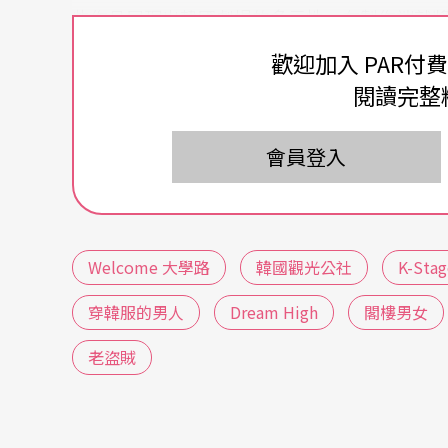
些作品展現出韓國劇場的多元性，在製作端就
團隊試圖站上產業浪頭的企圖心。
歡迎加入 PAR付
閱讀完整
以DKR Entertainment製作的原創音樂劇《
Insi
輕世代的存在處境。《Inside Me》編導暨DKR
會員登入
初，目標受眾就是海外市場，透過試演（prev
與音樂皆以 SNS 世代的共感為出發點：舞台像 I
動橋段也邀請觀眾參與其中。
Welcome 大學路
韓國觀光公社
K-Stag
《Inside Me》在2023年首演後，曾入選「
穿韓服的男人
Dream High
閣樓男女
次。2025年8月也正式加入英文、中文、日文
老盜賊
雄、香港進行showcase演出。值得注意的
學生到成人皆能被 K-pop音樂和角色互動吸