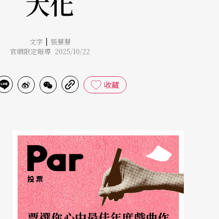
大化
|
文字
張慧慧
官網限定報導 2025/10/22
收藏
投票
票選你心中最佳年度戲曲作