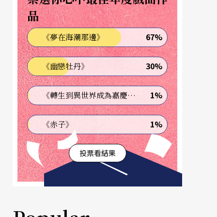
品
67%
《夢在海潮那邊》
30%
《幽戀牡丹》
1%
《轉生到異世界成為嘉慶君—發現我的祖先是詐騙集團!?》
1%
《赤子》
投票看結果