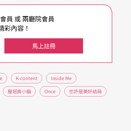
將各國的觀眾體驗與需求納入考量，透露出各製作
費會員 或 兩廳院會員
精彩內容！
de Me
》為例，這個描寫百萬網紅的故事，直面年
執行長徐弘錫（Suh Hong Seok）表示在創作之
馬上註冊
iew）從觀眾反饋持續調整作品，劇本、舞台設計
G 介面般立體化、音樂選用 K-pop 元素，劇中互
e
K-content
Inside Me
K-觀光街頭秀」，至今已演出935場，累積逾5萬人
屋塔房小貓
Once
也許是美好結局
AR眼鏡字幕服務，進一步降低語言門檻，已赴高
是，除了海外觀眾，韓國本地觀眾也十分投入：從小
引，比如社群的人設與現實生活的落差，能引起不同