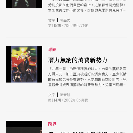
分別投影在他們自己的身上，之後影像開始旋轉，
當影像再度停下來之後，影像的克里斯與克勞斯已
經交換了位置，如果你還記得電影《星艦迷航記》
|
文字
陳品秀
之類的科幻電影，將人從太空船傳輸到星球上的片
第115期 / 2002年07月號
段，差不多就是那個樣子。
專題
潛力無窮的消費新勢力
「九年一貫」的新課程實施以來，台灣的藝術教育
方興未艾，加上亞洲被看好的消費實力、量少質精
的育兒觀念等外在趨勢，只要劇團有雄心壯志，兒
童觀衆將成表演藝術的消費新勢力，兒童市場無可
限量。
|
文字
陳音如
第114期 / 2002年06月號
跨界