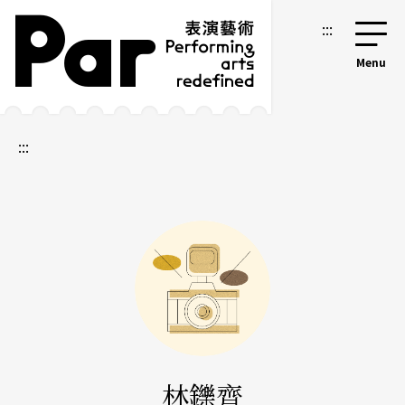
跳到主要內容區塊
網站導覽
:::
:::
林鑠齊