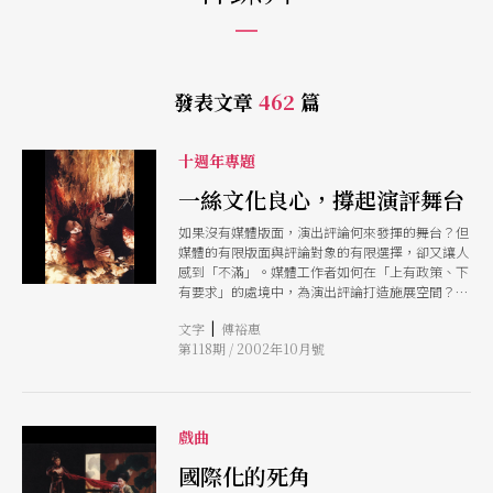
發表文章
462
篇
十週年專題
一絲文化良心，撐起演評舞台
如果沒有媒體版面，演出評論何來發揮的舞台？但
媒體的有限版面與評論對象的有限選擇，卻又讓人
感到「不滿」。媒體工作者如何在「上有政策、下
有要求」的處境中，為演出評論打造施展空間？請
聽他們的想法與經驗談。
|
文字
傅裕惠
第118期 / 2002年10月號
戲曲
國際化的死角