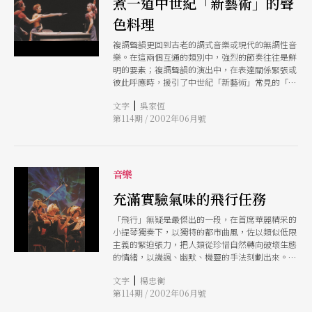
煮一道中世紀「新藝術」的聲
色料理
複調聲韻更回到古老的調式音樂或現代的無調性音
樂。在這兩個互通的類別中，強烈的節奏往往是鮮
明的要素；複調聲韻的演出中，在表達關係緊張或
彼此呼應時，援引了中世紀「新藝術」常見的「打
嗝」（hochetus）手法，以及文藝復興時期牧歌
|
文字
吳家恆
中描繪戰爭場面時，以p、b、t、d這類子音快速
第114期 / 2002年06月號
連綴，模擬鼓號齊鳴的效果。
音樂
充滿實驗氣味的飛行任務
「飛行」無疑是最傑出的一段，在首席華麗精采的
小提琴獨奏下，以獨特的都市曲風，佐以類似低限
主義的緊迫張力，把人類從珍惜自然轉向破壞生態
的情緒，以譏諷、幽默、機靈的手法刻劃出來。個
人認為光是這段，就足以構成該劇獨特的價値。
|
文字
楊忠衡
第114期 / 2002年06月號