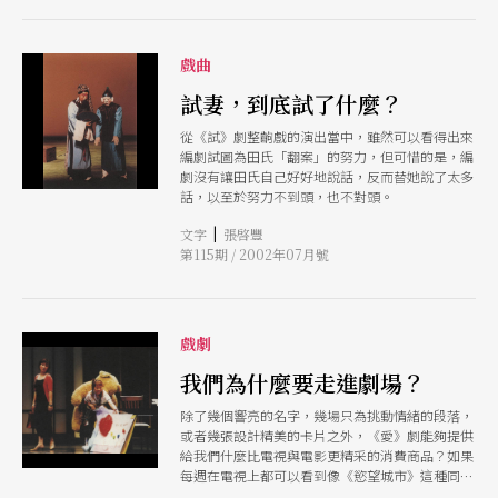
戲曲
試妻，到底試了什麼？
從《試》劇整齣戲的演出當中，雖然可以看得出來
編劇試圖為田氏「翻案」的努力，但可惜的是，編
劇沒有讓田氏自己好好地說話，反而替她說了太多
話，以至於努力不到頭，也不對頭。
|
文字
張啓豐
第115期 / 2002年07月號
戲劇
我們為什麼要走進劇場？
除了幾個響亮的名字，幾場只為挑動情緒的段落，
或者幾張設計精美的卡片之外，《愛》劇能夠提供
給我們什麼比電視與電影更精采的消費商品？如果
每週在電視上都可以看到像《慾望城市》這種同樣
以輕鬆消遣的態度談論都會情愛故事的電視影集，