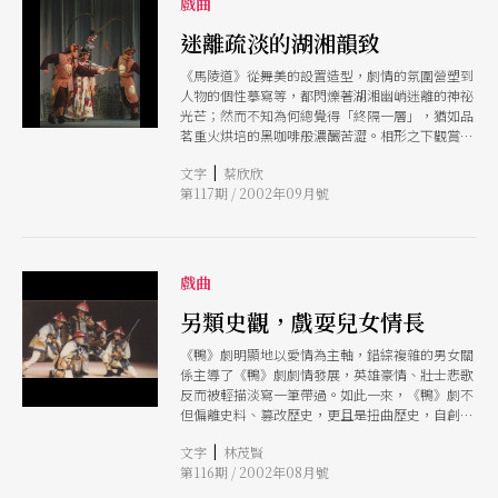
戲曲
迷離疏淡的湖湘韻致
《馬陵道》從舞美的設置造型，劇情的氛圍營塑到
人物的個性摹寫等，都閃爍著湖湘幽峭迷離的神祕
光芒；然而不知為何總覺得「終隔一層」，猶如品
茗重火烘培的黑咖啡般濃釅苦澀。相形之下觀賞
《白兔記》的演出時，卻是渾然忘我地身心投入，
|
文字
蔡欣欣
湖湘文學所講究推崇的抒情語境，讓舞台發酵出空
第117期 / 2002年09月號
靈疏淡的真摯情味。
戲曲
另類史觀，戲耍兒女情長
《鴨》劇明顯地以愛情為主軸，錯綜複雜的男女關
係主導了《鴨》劇劇情發展，英雄豪情、壯士悲歌
反而被輕描淡寫一筆帶過。如此一來，《鴨》劇不
但偏離史料、篡改歷史，更且是扭曲歷史，自創史
觀，將草莽英雄傳演繹成愛情倫理悲劇了。
|
文字
林茂賢
第116期 / 2002年08月號