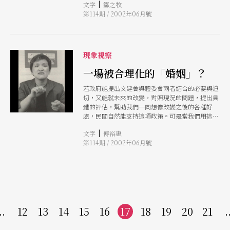
|
文字
鄒之牧
者的生命與亙古循環的時間同時開展。
第114期 / 2002年06月號
現象視察
一場被合理化的「婚姻」？
若政府能提出文建會與體委會兩者結合的必要與迫
切，又能就未來的改變，對照現況的問題，提出具
體的評估，幫助我們一同想像改變之後的各種好
處，民間自然能支持這項政策。可是當我們用這樣
的邏輯思考來評量今天兩會所提出的合理性報告
|
文字
傅裕惠
時，完全看不到這樣的解釋。
第114期 / 2002年06月號
..
12
13
14
15
16
17
18
19
20
21
.