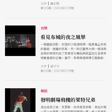
|
文字
陳正熙
我們為何還是要選擇劇場？
第115期 / 2002年07月號
音樂
看見布城的夜之風華
一個牆壁斑駁、剝落的沙龍酒吧裡，暗黑偏土棕色
的牆面、破舊的家具，而一對紅塵男女與一個演奏
音樂的樂隊則成了負責探戈舞蹈與皮亞佐拉音樂表
現最重要的主軸。當然，負責朗誦與導引整齣劇本
的「幽靈」亦是相當重要的角色之一。而瑪麗亞則
|
文字
胡子平
在這單一場景裡舞蹈、歌唱，爾後再歷經死亡、遊
第115期 / 2002年07月號
蕩與重生。
舞蹈
發明劇場飛機的萊特兄弟
演出結束之後，克里斯．哈林邀克勞斯．奧伯米爾
一同上台謝幕，就如同節目開頭一樣，兩人的身影