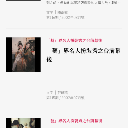
到之處。但當他試圖將張愛玲的人情世故，轉化為
現代男女的性別／感情／社會教育素材的意圖，就
|
文字
陳正熙
不免讓入有所保留了。
第116期 / 2002年08月號
「藝」界名人扮裝秀之台前幕後
「藝」界名人扮裝秀之台前幕
後
|
文字
莊珮瑤
第115期 / 2002年07月號
「藝」界名人扮裝秀之台前幕後