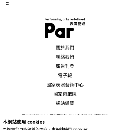
:::
PAR 表演藝術雜誌
關於我們
聯絡我們
廣告刊登
電子報
國家表演藝術中心
國家兩廳院
網站導覽
國家表演藝術中心國家兩廳院《PAR表演藝術》版權所有
本網站使用 cookies
©
2022
Performing arts redefined. All Rights Reserved
為提供您更多優質的內容，本網站使用 cookies
統一編號 Tax Id number 00973926