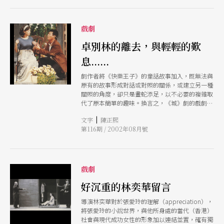
戲劇
卓別林的離去，與輕輕的歎
息......
劇作者將《快樂王子》的童話故事加入，既無法與
原有的故事形成對話或對照的關係，或建立另一種
關照的角度，卻只是畫蛇添足，以不必要的複雜取
代了原本簡單的趣味。換言之，《城》劇的戲劇文
本，只是暴露了文字和創作者本身的局限，並且讓
|
文字
陳正熙
我們理解到卓別林當初為何堅持以默片拍攝、為何
第116期 / 2002年08月號
堅拒配音的建議。
戲劇
好沉重的林奕華留言
導演林奕華對於張愛玲的理解（appreciation），
將張愛玲的小說世界，與他所身處的當代（香港）
社會與現代成功女性的形象加以連結並置，確有獨