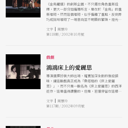
《金烏藏嬌》的創新企圖，不只擺在角色重新詮
釋，更大一部分如編導所言，是在於「金烏」的重
新堆砌。然而這個堆砌，似乎偏離了重點，反倒弄
巧成拙地堆砌了一場意向並不明顯的繁瑣。燈光的
多重切割，甚至道具的裝飾堆積，不斷給予觀衆大
|
文字
周慧玲
量的文化符碼，但它們的意義，沒有超越填補空白
第118期 / 2002年10月號
的心理焦慮。
戲劇
鴻鴻床上的愛麗思
導演選擇扮裝大師出場，確實加深全劇的後設韻
味，讓這齣戲真正成為「桑塔格的《床上愛麗
思》」，而不只是一齣名為《床上愛麗思》的西洋
近作，這是值得讚譽的。但是，若僅停留在這樣的
層面上，究竟是四兩撥千斤的巧思？或是避重就輕
|
文字
周慧玲
的迴避心態？大師出場，只怕毀譽參半。
第117期 / 2002年09月號