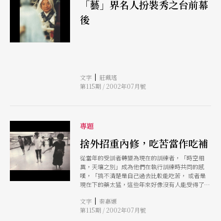
「藝」界名人扮裝秀之台前幕
後
|
文字
莊珮瑤
第115期 / 2002年07月號
專題
捨外招重內修，吃苦當作吃補
從當年的受訓者轉變為現在的訓練者，「時空相
異，天壤之別」成為他們在執行訓練時共同的感
嘆，「搞不清楚是自己過去比較能吃苦， 或者是
現在下的藥太猛，這些年來好像沒有人能受得了嚴
格的訓練。」
|
文字
秦嘉嫄
第115期 / 2002年07月號