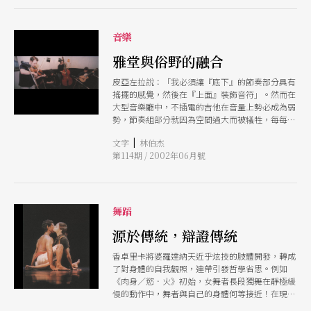
音樂
雅堂與俗野的融合
皮亞左拉說：「我必須讓『底下』的節奏部分具有
搖擺的感覺，然後在『上面』裝飾音符」。然而在
大型音樂廳中，不插電的吉他在音量上勢必成為弱
勢，節奏組部分就因為空間過大而被犠牲，每每在
手風琴與小提琴或鋼琴之競奏時，多多少少喪失了
|
文字
林伯杰
探戈音樂中最基本的舞蹈感覺。I
第114期 / 2002年06月號
舞蹈
源於傳統，辯證傳統
香卓里卡將婆羅達納天近乎炫技的肢體開發，轉成
了對身體的自我觀照，連帶引發哲學省思。例如
《肉身／慾．火》初始，女舞者長段獨舞在靜極緩
慢的動作中，舞者與自己的身體何等接近！在現場
的樂器與歌手吟哦聲中，時間的流程更為清晰，舞