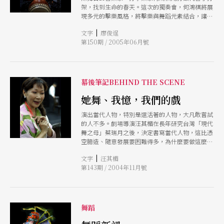
架，找到生命的春天。這次的獨奏會，何鴻棋將展
現多元的擊樂風格，將擊樂與舞蹈元素結合，讓更
多觀眾看見音樂與不同藝術元素的對話。
|
文字
廖俊逞
第150期 / 2005年06月號
幕後筆記BEHIND THE SCENE
她舞、我憶，我們的戲
演出當代人物，特別是還活著的人物，大凡敢嘗試
的人不多。劇場導演汪其楣在長年研究台灣「現代
舞之母」蔡瑞月之後，決定書寫當代人物，這比憑
空臆造、隨意發展要困難得多，為什麼要做這麼困
難的「創作」？汪其楣說：「我們早該聆聽彼此的
|
文字
汪其楣
故事，在我們的舞台上重建親人與鄰人的相貌。」
第143期 / 2004年11月號
舞蹈