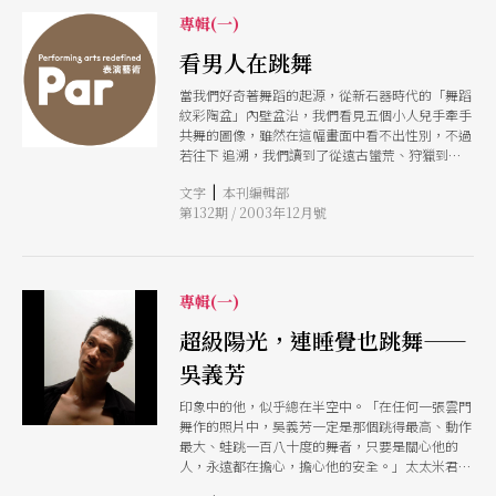
專輯(一)
看男人在跳舞
當我們好奇著舞蹈的起源，從新石器時代的「舞蹈
紋彩陶盆」內壁盆沿，我們看見五個小人兒手牽手
共舞的圖像，雖然在這幅畫面中看不出性別，不過
若往下 追溯，我們讀到了從遠古蠻荒、狩獵到農
耕時期，人們為了歡慶、祈福、嚇阻惡敵、傳授知
|
文字
本刊編輯部
識或自娛娛人等各種原因而手舞足蹈的歷史。
第132期 / 2003年12月號
「一個完整的舞字，即是雙人對舞，或稱性愛舞的
形象寫照。」（註1）而「一個精悍而勇健的（男
性）舞者，定然可以給女性的觀眾一個深刻的印
象；一個精悍而勇健的舞者，也必然是精悍和勇猛
的獵者和戰士。在這一點上跳舞實有助於性的選擇
專輯(一)
和人種的改良。」（註2） 時 至今日，男人跳舞雖
依舊性感，卻早已去除了生殖的工具性，跳脫「精
超級陽光，連睡覺也跳舞——
悍勇猛」的單一形貌；當年搏命跳出「我是男子
吳義芳
漢」的男人們，如今已長成穩重內斂、思慮成 熟
的「新好男人」。如果說一樣米養百種人，那麼在
印象中的他，似乎總在半空中。「在任何一張雲門
舞台上，我們看見一樣男人千姿百態，從他們身
舞作的照片中，吳義芳一定是那個跳得最高、動作
上，我們發現各種性格與氣質，更反映出時代的變
最大、蛙跳一百八十度的舞者，只要是關心他的
遷與美學的差 異。 趁著雲門舞集資深男舞者吳義
人，永遠都在擔心，擔心他的安全。」太太米君儒
芳在這個月推出獨舞展，我們訪問了包括吳義芳在
說，「但是，看他跳舞，不論哪個動作哪個角色，
內、三位跳舞超過十年的男舞者，並請教不同性別