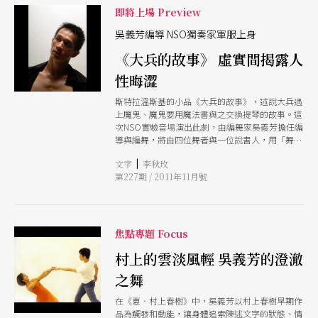
即將上場 Preview
吳義芳編導 NSO獨奏家軍服上身
《大兵的故事》 虛實間揭露人
性晦澀
斯特拉溫斯基的小品《大兵的故事》，述說大兵遇
上魔鬼、魔鬼要用魔法書與之交換提琴的故事。這
次NSO實驗音場演出此劇，由編舞家吳義芳擔任編
導與編舞，將由四位舞者與一位說書人，用「舞
劇」形式呈現，以寫實與非寫實的手法來貫穿。
|
文字
李秋玫
第227期 / 2011年11月號
焦點專題 Focus
村上的雲淡風輕 吳義芳的澄澈
之舞
在《夏．村上春樹》中，吳義芳以村上春樹早期作
品為觸發和動能，讓身體追索陳述文字的狀態、情