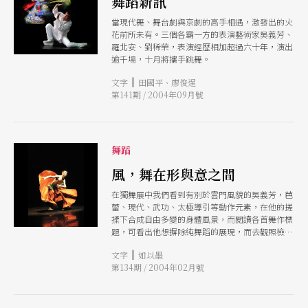
舞蹈新訊
當現代舞、舞台劇與京劇的高手相遇，激發出的火
花前所未有。三個各霸一方的表演藝術家吳義芳、
羅北安、劉稀榮，表演經歷相加超過六十年，演出
逾千場，十月將攜手跳舞。
|
文字
田國平、廖俊逞
第141期 / 2004年09月號
舞蹈
風，舞在形與意之間
在獨舞展中我們看到有別於雲門風貌的吳義芳，芭
蕾、現代、武功、太極導引等動作元素，在他的搓
揉下合成自由多變的身體風景，而閱讀各首舞作標
題，可看出他想摒除純舞蹈的展現，而去觀照檢視
自我的生命面向；於是戲劇性的肢體表演及聲音影
|
文字
如以墨
像等元素被適切地運用到舞作之中，整體而言他是
第134期 / 2004年02月號
成功的。