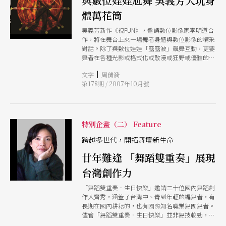
與數位娃娃尬舞 吳義芳大玩身
體萬花筒
吳義芳新作《視FUN》，邀請數位影像家李明道合
作，將在舞台上來一場舞者身體與數位影像的精采
對話。除了與數位娃娃「露露波」飆舞互動，更要
舞者在各種光影或格式化或散漫或狂野或優雅的刺
激下，讓身體直覺直接運作，形成感官與空間的視
|
文字
周倩漪
覺萬花筒。
第178期 / 2007年10月號
特別企畫（二） Feature
跨越多世代，開拓舞壇新生命
廿年難逢 「舞蹈雙重奏」展現
台灣創作力
「舞蹈雙重奏．生日快樂」邀請二十位國內舞蹈創
作人齊秀，涵蓋了台灣中、青到年輕的編舞者，有
長期在國內耕耘的，也有國際知名職業舞團舞者。
儘管「舞蹈雙重奏．生日快樂」並非舞技較勁，不
過，芭蕾、傳統舞蹈與現代技法等長期在編舞者身