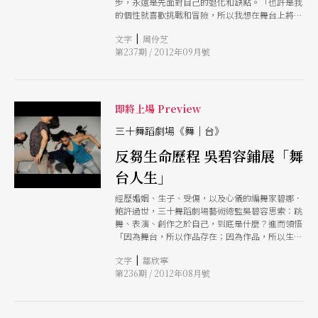
步，永遠是先面對自己的退化和缺點。「也許是我
的個性就喜歡挑戰和冒險，所以我想在舞台上將自
己的狀態呈現出來。」吳義芳決定從四十歲開始，
|
文字
周伶芝
每五年跳一次屬於自己的獨舞，「這類似一種身體
第237期 / 2012年09月號
檢查，潛在地告訴身體怎麼走」，他稱此為「生命
的刻痕」。
即將上場 Preview
三十舞蹈劇場《舞│台》
反芻生命歷程 吳碧容鋪展「舞
台人生」
經歷婚姻、生子、受傷，以及心儀的編舞家碧娜．
鮑許過世，三十舞蹈劇場藝術總監吳碧容思索：跳
舞、表演、創作之於自己，到底是什麼？進而領悟
「因為舞台，所以作品存在；因為作品，所以生命
不死。」反芻這兩年的生命經驗，吳碧容以《舞│
|
文字
鄒欣寧
台》搬演了一場抽象到具象、狹義而廣義的「舞台
第236期 / 2012年08月號
人生」。