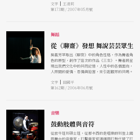
|
文字
王凌莉
上所積累出的肢體語彙，將分別以不同形式表現在
第173期 / 2007年05月號
舞台上，這也是觀眾可以看出台灣舞蹈發展多元化
的例證。
舞蹈
從《聊齋》發想 舞說芸芸眾生
吳義芳萃取出《聊齋》中的角色性格，作為舞者角
色的原型，創作了這次的作品《三生》。舞者將呈
現出我們文化中的共同記憶，人性中的各個面向，
人際間的愛情、恩情與迫害，來引起觀眾的共鳴。
|
文字
田國平
第162期 / 2006年06月號
音樂
鼓動肢體與音符
從放牛班到碩士班，從那卡西的走唱樂師到登上國
際舞台的音樂家，打擊樂家何鴻棋用打鼓代替了打