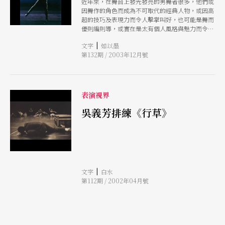
近年來，在舞台上發光發亮的男舞者很多，他們或
因舞作的角色而成為不可取代的經典人物，或因高
超的技巧及表現力而令人擊掌叫好，也可能是舞而
優則編則導，或實在是太有個人風格與魅力而令人
難以忘懷總而言之，這些跳舞的男人們，在舞台上
|
文字
如以墨
燃燒舞動的身影，烙印下台灣舞壇精采的一頁。
第132期 / 2003年12月號
表演視界
吳義芳排練《行草》
|
文字
白水
第112期 / 2002年04月號