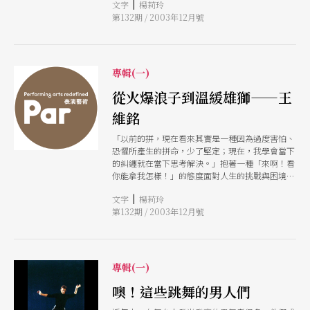
|
文字
楊莉玲
就像林懷民老師說過的，只有『過癮』兩個字可以
的四位編舞 者，看他們眼中的男舞特色，還有兩
第132期 / 2003年12月號
形容。」
位長期觀舞、自己也跳舞的作者如以墨與林郁晶，
針對主題各抒己見，最後，我們試著拉開視角，邀
請藝術工作者鄭乃銘從畫作 中看各色男人。 也許
多年後，當我們的子孫看見這些，會了解他們的祖
專輯(一)
父、父親，曾經走過何等精采的歲月！
從火爆浪子到溫緩雄獅——王
維銘
「以前的拼，現在看來其實是一種因為過度害怕、
恐懼所產生的拼命，少了堅定；現在，我學會當下
的糾纏就在當下思考解決。」抱著一種「來啊！看
你能拿我怎樣！」的態度面對人生的挑戰與困境，
如今的王維銘，已不再是那個在《我的鄉愁，我的
|
文字
楊莉玲
歌》的〈心事誰人知〉歌聲中叼根菸、強裝心事重
第132期 / 2003年12月號
重的大哥了。
專輯(一)
噢！這些跳舞的男人們