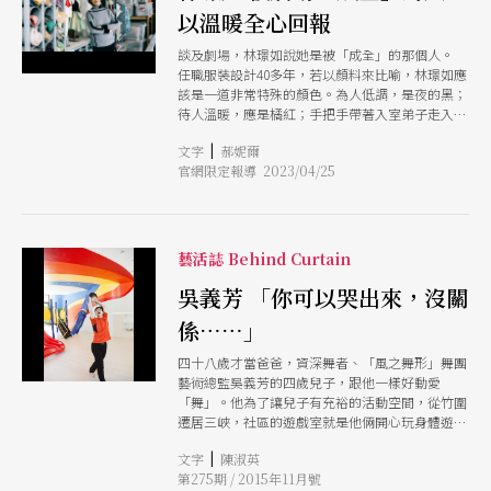
以溫暖全心回報
談及劇場，林璟如說她是被「成全」的那個人。
任職服裝設計40多年，若以顏料來比喻，林璟如應
該是一道非常特殊的顏色。為人低調，是夜的黑；
待人溫暖，應是橘紅；手把手帶著入室弟子走入這
一行，她說那時候的自己無比嚴厲，大概像冰，冷
|
文字
郝妮爾
透的藍。 把這些顏色的質感混在一起，也許就是
官網限定報導 2023/04/25
她退休後所選擇的生活方式安靜，溫暖，對所執著
之事依舊嚴謹。 那些充實我太多的人，使我總想
著回報 「所謂退休，指的是離開服裝設計。劇場
嘛，只要我還能動，就沒有退休這回事。」林璟如
說。 現在的她幾乎以「公益」的狀態行走劇場，
藝活誌 Behind Curtain
例如開課講學，或者擔任諮詢顧問，「只要對象是
表演藝術的私人團體，執行過程我中都不收費，連
吳義芳 「你可以哭出來，沒關
車馬費都不拿。」就林璟如的說法，這是她能為台
係……」
灣團隊持續付出的「一點點」心力。 「我不是本
科出身，直到今日所擁有的東西，都是劇場前輩、
四十八歲才當爸爸，資深舞者、「風之舞形」舞團
朋友，甚至比我年紀小的人帶給我的。那些人充實
藝術總監吳義芳的四歲兒子，跟他一樣好動愛
我太多，當然，我也不諱言我的勤奮，我一直都是
「舞」。他為了讓兒子有充裕的活動空間，從竹圍
個好奇寶寶，任何事情都會打破沙鍋問到底，經驗
遷居三峽，社區的遊戲室就是他倆開心玩身體遊戲
通了，就知道怎麼轉化。但回看這一切，劇場的東
的地方，父子倆玩得瘋，外人看來膽戰心驚，吳義
西都是這些朋友成全我的。走到一定的程度，想的
|
文字
陳淑英
芳卻說他從小教孩子「可以做想做的事情，但要評
自然就是如何回報。」每一句話都說得誠懇。 回
第275期 / 2015年11月號
估能不能承受後果。」、「自己安全自己顧」，讓
報的方式有很多種，開課為其一，甚至她選擇從服