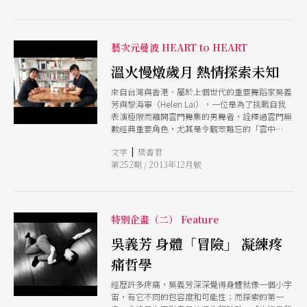
孩子自己飛翔
裝設計圈退下，也是一種，只因她心裡明白：「我
的入室弟子也都很成熟了，我若不離開，他們要做
什麼？」 由是如此，在這圈子裡，大家聽到林璟
藝次元曼波 HEART to HEART
如的名號，總不約而同地湧上一股無以言喻的溫
暖，且通常能夠舉出一兩個受其照顧的記憶。這當
溫火慢燉歲月 熱情探索未知
然緣自林璟如無私的氣度，與讓賢的心理。當然，
另一方面，也是因為她是一位能夠看見事物本質之
來自台灣與香港、屬於上個世代的重要舞蹈家吳義
人。 不只是待人接物之層面。我們幾乎可以這麼
芳與黎海寧（Helen Lai），一位是為了挑戰自我
說：正因林璟如重視本質甚過一切，使她能在這條
表演極限而離開雲門舞集的男舞者，詮釋過雲門無
路上走得如此久遠
數經典重要角色，尤其是令觀眾難忘的「雲中
君」；一位是為了探尋創作的更多可能而離開香港
|
文字
樊香君
城市當代舞團（CCDC），被雲門舞集創辦人林懷
第252期 / 2013年12月號
民譽為「最厲害的華人編舞家」，其重要作品有
《Plaza X與異變街道》等。吳義芳與黎海寧各自
結束了彼此舞蹈生涯中重要且具代表性的一段，也
因為前段生涯的結緣，開啟了下一段旅程的探險。
暖秋，十一月初的早晨，兩人籌備十二月初吳義芳
特別企畫（二） Feature
的「50獨舞」兩地來回排練、開會百忙之際，利用
黎海寧即將返港前的短暫早餐時光，於其下榻的旅
吳義芳 身體「冒險」 凝練疼
店，兩位舞蹈老手展開對於這段探索之旅的分享與
痛哲學
討論。
經歷許多疼痛，吳義芳深深覺得身體就像一個小宇
宙，有它不同的包容度和可能性；而探索的第一