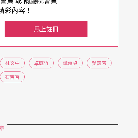
費會員 或 兩廳院會員
舞台上，這也是觀眾可以看出台灣舞蹈發展多元化
精彩內容！
馬上註冊
家，二人是台灣十年來舞蹈創作的中堅。古名伸運
主要特色，事實上，古名伸的作品常在她的「結
林文中
卓庭竹
譚惠貞
吳義芳
演區、視覺設計更是如此，近五年來，她更積極在
石吉智
像與實體舞蹈融合的創意，觀賞古名伸的舞蹈經常
則是詩意中凸顯敘事的沈重，他習慣彰顯男舞者身
強化舞者在演區裡的角色特性，影像和獨特的燈光
作品通常是人生歷程的載體，觀眾在劇場裡多少感
章