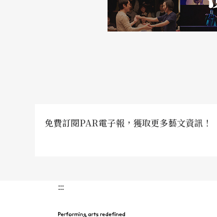
化，她的創作經常維持「彈性」，無論是戲舞
的亮點。
蘇安莉、黎美光、顏鳳曦、吳碧容與張秀萍五
碧容與張秀萍以主題編作凝聚台灣年輕編舞家
提供新一代舞蹈創作者發表作品的空間。吳碧
詭譎氣氛。而顏鳳曦是創作力最盛的年輕編舞
免費訂閱PAR電子報，獲取更多藝文資訊！
席編舞家的角色讓她的作品散見於各個舞團，
行空的做法，顏鳳曦的舞蹈在穩重中求創意。
美光則擅長舞蹈劇場式的風格，她的作品結合
驗。
:::
男性舞者既舞又編，洋溢多元面貌