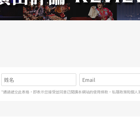
合一，還是跨領域嘗試，她的舞作總有讓人不失望
人的作品在劇場裡思考身體律動的創意，其中，吳
的創作力，十年來藉由三十舞蹈劇場的經營發展，
容的作品強調女性線條的細膩，張秀萍則擅於營造
者之一，在紐約求學時深受舞蹈家原文秀啟發，客
她的作品有一定的成熟度，相較於部分創作人天馬
俐落、輕巧而細緻是蘇安莉作品給人的感覺，而黎
*通過遞交此表格，即表示您接受並同意已閱讀本網站的使用條款，私隱政策和個人
不同領域的藝術媒材，舞蹈常令人有驚喜的視覺經