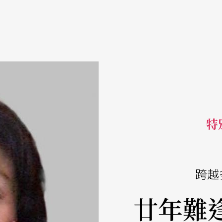
特
跨越
廿年難