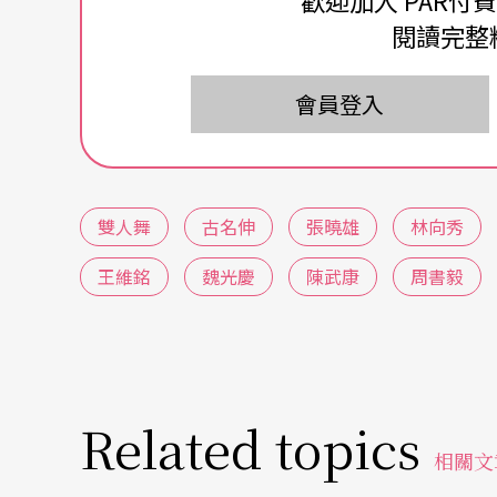
歡迎加入 PAR付
積累出的肢體語彙，將分別以不同形式表現在
閱讀完整
的例證。
會員登入
資深編舞家現身，知名舞團舞者舞而優則編
古名伸
與
張曉雄
是這次舞展中較為資深的編舞
用「接觸即興」身體律動方式，成為她作品的
雙人舞
古名伸
張曉雄
林向秀
構」中「即興」，肢體語彙如此，情境文本與
王維銘
魏光慶
陳武康
周書毅
舞台上尋找跨領域結合的可能性，著重科技影
有種流暢中帶點寓意的小趣意。張曉雄的作品
體線條的延展度與爆發力，在視覺設計上為了
設計通常是張曉雄創作的重要考量，加上他的
Related topics
覺沈重些。
相關文