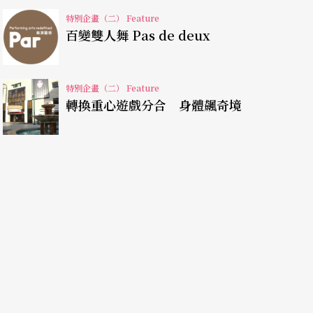
卻同樣擁有國際知名舞團專業舞者的資歷，前者受
特別企畫（二） Feature
斯洗禮。林向秀與國家劇院淵源早在一九八九年
百變雙人舞 Pas de deux
養出來而躍上國際舞台的專業舞者，回到台灣發展
交融中表現女性舞蹈家的細膩，近年更進一步發展
特別企畫（二） Feature
轉換重心遊戲分合 身體飆奇境
林向秀的舞蹈不能錯過細節，流暢的身體律動很容
語彙的細節、舞台視覺呈現的細節，才能夠真實地
觀的細膩。
李蒙迥然不同的編舞方式，林文中對舞蹈的體驗與
驗自然讓作品的陽剛性十足，這點從林文中與王如
除了要求男舞者在彈性、爆發力與延展度要夠之
觀眾也大為驚奇。舞者在他的作品中像個活性十足
述及敘事文本是舞蹈內容最大的特色，觀眾從他的