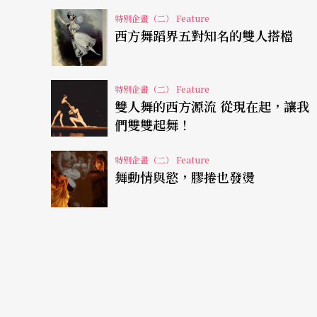
林向秀
與
林文中
雖然是前後輩的創作者，二人
特別企畫（二） Feature
荷西．李蒙影響；後者創作深受比爾．堤．瓊
西方舞蹈界五對知名的雙人搭檔
「明日之星舞蹈工作室」時，她是那個年代培
後，她舞而優則編，作品在流暢的肢體與空間
特別企畫（二） Feature
雙人舞的西方源流 從現在起，讓我
芭蕾與現代、東方與西方等不同身體觀點。看
們雙雙起舞！
易讓人忽略到細微部分，但是唯有著重在肢體
體會出林向秀在現代形式中表露融合東方美學
特別企畫（二） Feature
舞動情與慾，膠捲也發燙
在國際舞壇發展的時間相差十年，加上瓊斯與
林向秀有很大的差異。清一色男舞者的舞團經
萍夫妻雙人舞表現可窺探一二。林文中的作品
外，女舞者舞起來也不輕鬆，光是速度感就連
的離子，永遠無法安定下來，跳脫傳統情境描