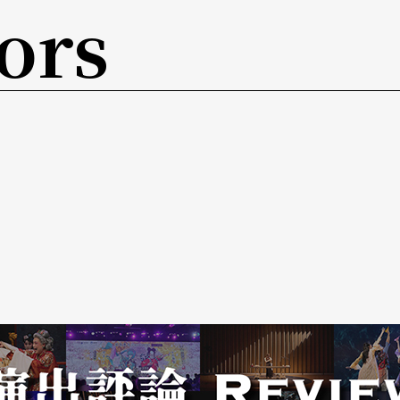
ors
抽象中求現實生活的趣意。
的編舞者，二人的舞蹈語彙著重關節的細膩運用，
多東方女性的柔韻；卓庭竹的舞蹈彰顯現代女性獨
作小品的卓庭竹，算是編舞潛力極早顯露的創作
的舞蹈語彙擅用手勢的變化指涉出意味深遠的意
外，卓庭竹的舞蹈強調女舞者對於身體線條、力度
的舞作總蘊含女性獨特的觀點，卻又時常流露出天
多，或許因為這樣的嬌小，她的創作表露出東方女
舞蹈比賽中相當突出的編舞者，作品表現形式多樣