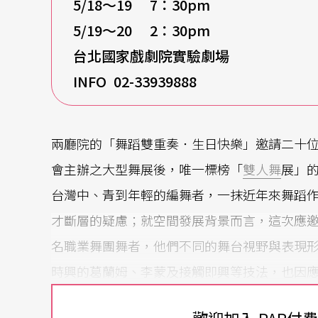
5/18
～19 7：30pm
5/19
～20 2：30pm
台北國家戲劇院實驗劇場
INFO 02-33939888
兩廳院的「舞蹈雙重奏．生日快樂」邀請二十
會主辦之大型舞展後，唯一標榜「
雙人舞
展」
台灣中、青到年輕的編舞者，一抹近年來舞蹈
才斷層的疑慮；就空間發展背景而言，這次應
名職業舞團舞者，他們不同的舞台視野與表現
時興的葛蘭姆、李蒙及接觸即興等技法，也因
蹈雙重奏．生日快樂」並非舞技較勁，不過，