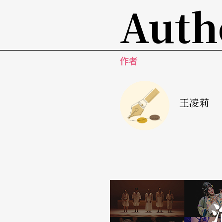
Auth
舞作中，可以看到現代舞也可以在肢體語彙的
女性編舞家精銳盡出，繽紛綻放創作活力
作者
卓庭竹
和
譚惠貞
都以「女性觀點」為主要特色
不過，表演風格卻大不同。譚惠貞的作品比較
立的思考。曾經是雲門舞者並曾為雲門演出創
王凌莉
人，她的作品還曾獲文建會舞蹈創作首獎。她
象，「花」的意象和寓意成為作品的特色。此
的掌握，以及空間佈局的組合與對比，雖說她
真的趣意，她的作品給人有不落俗套的魅力。
相較於卓庭竹的高挑，譚惠貞的身材就嬌小許
性特有的柔韻。譚惠貞是文建會「舞躍大地」