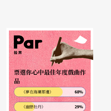
投票
票選你心中最佳年度戲曲作
品
68%
《夢在海潮那邊》
29%
《幽戀牡丹》