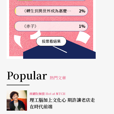
2%
《轉生到異世界成為嘉慶君—發現我的祖先是詐騙集團!?》
1%
《赤子》
投票看結果
Popular
熱門文章
兩廳院櫥窗 Hot at NTCH
理工腦加上文化心 期許讓老店走
在時代前端