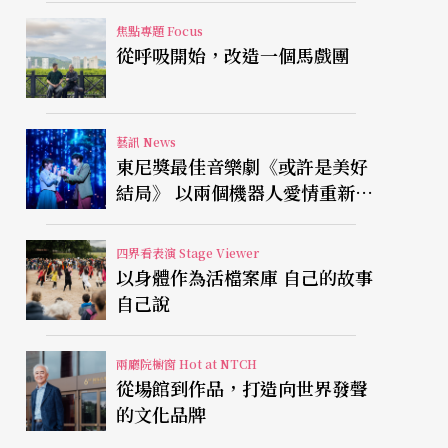
焦點專題 Focus
從呼吸開始，改造一個馬戲團
藝訊 News
東尼獎最佳音樂劇《或許是美好
結局》 以兩個機器人愛情重新凝
視有限人生
四界看表演 Stage Viewer
以身體作為活檔案庫 自己的故事
自己說
兩廳院櫥窗 Hot at NTCH
從場館到作品，打造向世界發聲
的文化品牌