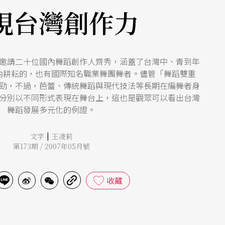
現台灣創作力
邀請二十位國內舞蹈創作人齊秀，涵蓋了台灣中、青到年
內耕耘的，也有國際知名職業舞團舞者。儘管「舞蹈雙重
勁，不過，芭蕾、傳統舞蹈與現代技法等長期在編舞者身
分別以不同形式表現在舞台上，這也是觀眾可以看出台灣
舞蹈發展多元化的例證。
|
文字
王凌莉
第173期 / 2007年05月號
收藏