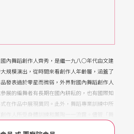
位國內舞蹈創作人齊秀，是繼一九八○年代由文建
的大規模演出，從時間來看創作人年齡層，涵蓋了
作品發表過於零星而微弱，外界對國內舞蹈創作人
邀參展的編舞者有長期在國內耕耘的，也有國際知
形式在作品中展現異同。此外，舞蹈專業訓練中所
應創作人所受身體訓練和薰陶一一流露。儘管「舞
芭蕾、傳統舞蹈與現代技法等長期在編舞者身上所