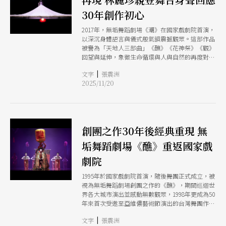
30年創作初心
2017年，無垢舞蹈劇場《潮》在國家戲劇院首演，
以深沉身體語言與儀式般氣韻震撼觀眾。這部作品
被譽為「天地人三部曲」《醮》《花神祭》《觀》
回望與延伸，象徵生命循環與人與自然的再度對
話。八年之後，這部代表作將於11月21日至23日再
|
文字
張震洲
度帶回戲劇院舞台，作為無垢舞蹈劇場30周年重要
2025/11/20
篇章。20日記者會上呈現演出片段〈破〉，由許景
淳、吳明璟、顏靖丞、陳顥仁、賀毅明（鼓手）、
蕭盈（鼓手）共同演出，以祖靈吟唱開場，白鳥極
力衝破冰川、甩動長髮的張力十足，展現出《潮》
最動人的能量。
創團之作30年後經典重現 無
垢舞蹈劇場《醮》重返國家戲
劇院
1995年於國家戲劇院首演，隨後舞團正式成立，被
視為無垢舞蹈劇場創團之作的《醮》，期間巡迴世
界各大城市演出並感動無數觀眾，1998年更成為50
年來首次受邀至亞維儂藝術節演出的台灣舞團作
品。《醮》取材自台灣常民文化，藝術總監林麗珍
|
文字
張震洲
融合舞蹈、南管吟唱及民間信仰等元素，並於創團