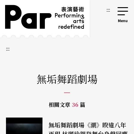
跳到主要內容區塊
網站導覽
:::
:::
無垢舞蹈劇場
相關文章
36
篇
無垢舞蹈劇場《潮》睽違八年
再現 林麗珍親登舞台身聲回應