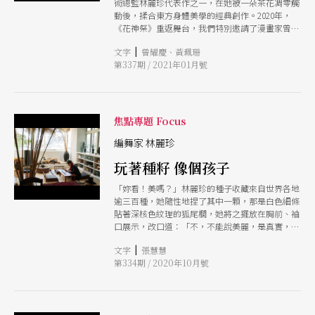
術總監林麗珍代表作之一，在她被一朵茶花凋零觸
動後，揉合東方身體美學的經典創作。2020年，
《花神祭》重返舞台，我們特別邀請了漫畫家曾耀
慶，在觀賞舞作後，透過他筆下奇特氛圍的片段，
|
文字
曾耀慶、黃珮珊
帶我們重新進入《花神祭》的世界。
第337期 / 2021年01月號
焦點專題 Focus
編舞家 林麗珍
玩著種籽 像個孩子
「妳看！美嗎？」林麗珍的種子收藏來自世界各地
逾三百種，她隨性地捏了其中一顆，那是白色細條
貼著深核色紋理的狐尾櫚，她將之擺放在胸前、袖
口展示，改口道：「不，不能說美麗，是真實，是
活生生的。它的生命力在裡面，你以為死了，不
|
文字
張慧慧
是，它們只是藏著，等待機會。我看著它們，不曾
第334期 / 2020年10月號
感到厭倦。」這位剛過七十歲生日的編舞家圓框眼
鏡後的眼睛大大，身材小小，面容素潔，只抹上了
豔色的唇彩，玩起心愛的物事，像個孩子。她笑得
很開心：「創作從大自然來啊，無限寬廣。每個種
子都有它的家。」