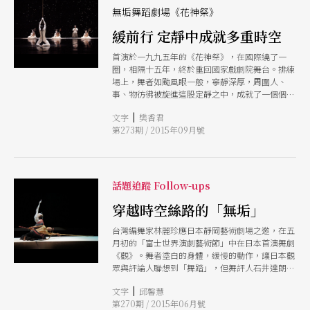
無垢舞蹈劇場《花神祭》
緩前行 定靜中成就多重時空
首演於一九九五年的《花神祭》，在國際繞了一
圈，相隔十五年，終於重回國家戲劇院舞台。排練
場上，舞者如颱風眼一般，寧靜深厚，周圍人、
事、物彷彿被旋進這股定靜之中，成就了一個個無
法言說但存在的多重時空
|
文字
樊香君
第273期 / 2015年09月號
話題追蹤 Follow-ups
穿越時空絲路的「無垢」
台灣編舞家林麗珍應日本靜岡藝術劇場之邀，在五
月初的「富士世界演劇藝術節」中在日本首演舞劇
《觀》。舞者塗白的身體，緩慢的動作，讓日本觀
眾與評論人聯想到「舞踏」，但舞評人石井達朗則
認為《觀》屬於美麗的身體跳美麗的舞，與舞踏的
|
文字
邱馨慧
美學不同；緩慢的低重心步行，則與日本傳統的身
第270期 / 2015年06月號
體性有著遠親的關係。他指出，《觀》的屬性曖