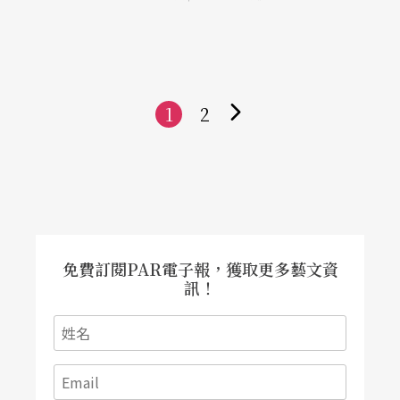
術概念、音樂氛圍等各領域抒論見地。陳郁秀表
示，兩廳院自二○○三年起推出旗艦製作節目，在
此過程中，兩廳院實與傑出藝術家們共同成長。
1
2
下
一
頁
免費訂閱PAR電子報，獲取更多藝文資
訊！