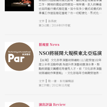
工作，開場的擺設卻同樣如一場祭儀，走入的舞者
也如同進行儀式般莊重。如今有多少儀式或儀式的
準備工作還這般莊重呢？在一切輕便化、形式化甚
至娛樂化的現代社會，或許反而是無垢這樣的團體
|
文字
孫得欽
真正承接了儀式的精神。
第261期 / 2014年09月號
藝視窗 News
NSO將展開大規模東北亞巡演
【台灣】 文化部表演藝術類補助 11/1起受理102年
度上半年活動申請 為提升表演藝術展演水準，鼓
勵民間藝文團體培育優秀人才，依「文化部表演藝
術類補助作業要點」，文化部每年分兩期受理表演
藝術類活動之補助申請。補助以下兩種項目：一、
|
文字
耿一偉、本刊編輯部
整合性表演藝術活動：計畫內包含五個以上團隊之
第239期 / 2012年11月號
五項以上製作，或計畫內包含十五場以上演出。
二、有助於培育表演藝術專業人才、促進表演藝術
國際交流發展，在國內地區辦理之國際研討會或國
際性表演活動。 102年度第一期申請係受理1至6月
所辦理之活動，收件期間自11月1日起至11月30日
演出評論 Review