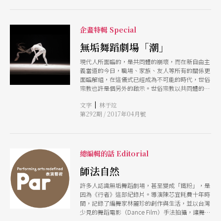
企畫特輯 Special
無垢舞蹈劇場「潮」
現代人所面臨的，是共同體的崩壞，而在新自由主
義當道的今日，職場、家族、友人等所有的關係更
面臨解組，在這儀式已經成為不可能的時代，世俗
宗教也許是個另外的啟示。世俗宗教以共同體的崩
壞為前提，在神的缺席當中，以自己的肉體為神
|
文字
林于竝
殿，藉由剝除世俗的假面，對於自身靈魂的深處進
第292期 / 2017年04月號
行探索。這正是《潮》這個舞作當中，吳明璟的獨
舞最令人動容之處。
總編輯的話 Editorial
師法自然
許多人認識無垢舞蹈劇場，甚至變成「鐵粉」，是
因為《行者》這部紀錄片。導演陳芯宜耗費十年時
間，記錄了編舞家林麗珍的創作與生活，並以台灣
少見的舞蹈電影（Dance Film）手法拍攝，讓舞蹈
作品跳脫劇場的黑盒子，將場景拉至山巔海濱的美