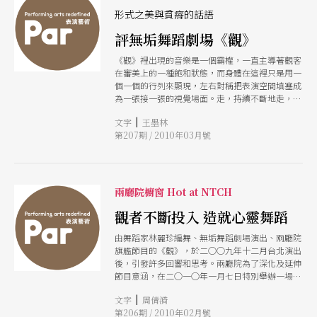
止。凡經政府立案之財團法人文教基金會、文化社
團、演藝團隊及大專院校相關藝術系所等團體或組
形式之美與貧瘠的話語
織，皆可提出申請，相關資料可上文化部網站
評無垢舞蹈劇場《觀》
（www.moc.gov.tw）下載區／申請表格查詢。歡
迎洽詢專線電話：02-3343-1973藝術發展司陳小
《觀》裡出現的音樂是一個霸權，一直主導著觀客
姐。（莊珮瑤） 國藝會「年度觀察座談暨補助基
在審美上的一種飽和狀態，而身體在這裡只是用一
準說明會」報名啟動 國藝會「2012藝文風向球年
個一個的行列來顯現，左右對稱把表演空間填塞成
度補助觀察座談會」將於11月6、7日、11月15日於
為一張接一張的視覺場面。走，持續不斷地走，音
台北「國際藝術村幽竹廳」、高雄「大東文化藝術
樂少了肉體的反應，卻走不出一個意味來，使得走
中心演講廳」兩地，一連舉行三場座談活動，提供
|
文字
王墨林
路在這裡愈來愈呆滯化。
各領域精闢且完整的生態觀察，同時說明本會2013
第207期 / 2010年03月號
年補助基準最新內容。 今年度活動除邀請各領域
專業委員，就2012年藝文發展特色、成果及評審會
議關注焦點提出觀察報告，更擴大美術、文學、音
樂、舞蹈、戲劇五大類別分場討論，增加「焦點座
兩廳院櫥窗 Hot at NTCH
談」時間。邀請各方優秀資深藝文工作者或新興創
作者與談，如獨立策展人鄭慧華，資深出版人陳素
觀者不斷投入 造就心靈舞蹈
芳，資深評論人林芳宜、徐開塵、謝東寧、紀慧
玲，新世代創作者何孟娟、陳栢青、林文中等。
由舞蹈家林麗珍編舞、無垢舞蹈劇場演出、兩廳院
2013年補助基準因應各類別生態發展，分別增加新
旗艦節目的《觀》，於二○○九年十二月台北演出
的申請項目，現場將詳細說明。預作線上報名者，
後，引發許多回響和思考。兩廳院為了深化及延伸
可於現場索取國藝會2013年補助申請基準乙冊。報
節目意涵，在二○一○年一月七日特別舉辦一場
名詳情可電洽國藝會獎助組02-
「讓旗艦航向深遠從兩廳院旗艦節目《觀》談起」
27541122ext.205（莊珮瑤） 【國際】
|
文字
周倩漪
座談會，由陳郁秀董事長主持，邀集專家學者分別
第206期 / 2010年02月號
從宗教意涵、哲學意涵、舞蹈美學、電影美學、美