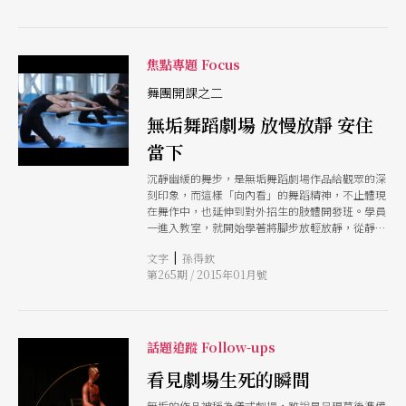
昧，超脫了祭祀空間和理論解釋，卻可以共享時間
和空間，從中感受生命循環，在無限中任思緒奔
馳。
焦點專題 Focus
舞團開課之二
無垢舞蹈劇場 放慢放靜 安住
當下
沉靜幽緩的舞步，是無垢舞蹈劇場作品給觀眾的深
刻印象，而這樣「向內看」的舞蹈精神，不止體現
在舞作中，也延伸到對外招生的肢體開發班。學員
一進入教室，就開始學著將腳步放輕放靜，從靜坐
開始，體察空氣的溫度、地板的質感、他人的狀
|
文字
孫得欽
態、微細的聲音，由內而外，由外而內，一心專注
第265期 / 2015年01月號
於身體的過程，外物恍然卸淨，每一個細微的動
作，都是安住當下的練習。
話題追蹤 Follow-ups
看見劇場生死的瞬間
無垢的作品被稱為儀式劇場，雖說是呈現幕後準備