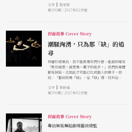
|
文字
黎家齊
麗秘境，舞者的動與靜，與大地山水融為一體。全
第290期 / 2017年02月號
長一百五十分鐘的紀錄片，鏡頭節奏一如無垢舞作
風格 安靜、沉緩、純淨，卻張力飽滿。「大自然
有一股力量，祂會帶著你走，看到舞者在青苔上跳
舞，在那個瞬間，空間都凝固了，彷彿天地都動容
了。」林麗珍在《行者》首映後的座談會上如是
封面故事 Cover Story
說。 林麗珍的創作心法，一言以蔽之，就是師法
自然。以廿年淬煉出的「天、地、人」三部曲而
潮騷洶湧，只為那「缺」的追
言：《醮》以民俗祭典為引，喚起對土地的深厚感
尋
情，恢宏如史；《花神祭》頌讚生命，天地大化、
日月山川、花草蟲獸的遞嬗變遷，轉化進人身的微
林麗珍總是說，我不能教導你們什麼，能做的唯有
型宇宙，宛如自然史詩；《觀》是一則寓言，藉蒼
「教你誠懇，誠懇是一輩子的追求。」我們的身體
鷹之眼映照神性、人性、魔性共存一心的掙扎，講
都有缺陷，也因此才可能幻化成動人的樣子，她
述大地生靈的悠長記憶。貫穿歷來作品的「空緩」
說：「藝術就是『缺』，從『缺』裡，找到出
美學，「動如不動，不動如動」的肢體語彙，若要
路。」 我是如此重新認識了無垢美學中著重的中
形容，就如同天上的雲，看起來不動，其實雲一直
|
文字
李時雍
軸、對稱、和諧，原來，並不為了完美，而卻源於
在動，靠的不僅是外在技巧的鍛鍊，更在乎養心的
第290期 / 2017年02月號
缺的追尋。朝向缺陷的圓滿。三部曲完結，仍有遺
內在哲學。 祭典與儀式，是無垢舞作中重要的元
憾，所以有了白鳥的歸返，所以攜回了湧動的
素，對林麗珍而言，祭典對人、對生命來講都是很
《潮》。
重要的，大至對天地的崇敬，小至對自我的思慮，
雖然不是每天在做，卻時刻都存在。林麗珍強調：
封面故事 Cover Story
「祭典很沉靜，是一種對於周遭事物、天、地、人
的尊重，就像是我很誠懇地請你幫忙，為了表達那
專訪無垢舞蹈劇場藝術總監
個誠心，會從心裡細細地思考。」因此，無垢舞者