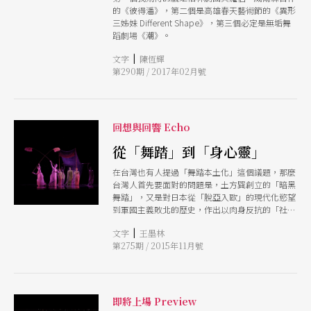
的《彼得潘》，第二個是高雄春天藝術節的《異形
三姊妹 Different Shape》，第三個必定是無垢舞
蹈劇場《潮》。
|
文字
陳恆輝
第290期 / 2017年02月號
回想與回響 Echo
從「舞踏」到「身心靈」
在台灣也有人提過「舞踏本土化」這個議題，那麼
台灣人首先要面對的問題是，土方巽創立的「暗黑
舞踏」，又是對日本從「脫亞入歐」的現代化慾望
到軍國主義敗北的歷史，作出以肉身反抗的「社會
雕塑」。那麼要問的是，「暗黑舞踏」作為一種反
|
文字
王墨林
抗的行動，台灣的「舞踏本土化」又如何勾勒出以
第275期 / 2015年11月號
肉身反抗的身體圖像呢？
即將上場 Preview