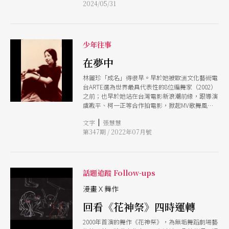
2024/05/31
30周年之際，回到首演地點再現此作。《醮》將在
5月31日至6月2日於國家戲劇院登場，邀請觀眾一
同進入台灣最深層的集體記憶。
少年往事
在夢中
林麗珍「成名」得很早。早於她被歐洲文化藝術電
台ARTE選為世界最具代表性的8位編舞家（2002）
之前；也早於她站在台灣電影新浪潮前緣，跟導演
虞戡平、柯一正等合作拍電影，掀起MV歌舞風潮
之前；更早於1970年代，在長安國中執教的5年間
|
文字
張慧慧
被封為「五冠王」，年年獲「全省國中現代舞」比
第347期 / 2022年07月號
賽首獎，並挾此聲勢在1978年的國父紀念館舉辦首
次舞展「不要忘記你的雨傘」，兩場演出共5,200
人滿座，為她贏得「台灣舞蹈界編舞奇才」美譽之
前。 那是基隆的巷口傳說。林家有個古靈精怪的
小女孩，年年號召街頭巷尾孩子向她學舞，組「巷
話題追蹤 Follow-ups
子劇團」導戲，讓同伴披著臭棉被，畫票售票、搭
台演戲，「我有這個魅力，很誠懇，」她笑著加重
漫畫Ｘ舞作
語氣，「能讓大家相信：這件事情是真的。」
回看《花神祭》四時運轉
2000年首演的舞作《花神祭》，為無垢舞蹈劇場藝