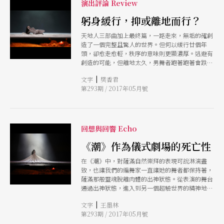
演出評論 Review
躬身緩行，抑或離地而行？
天地人三部曲加上最終篇，一路走來，無垢的確創
造了一個完整且驚人的世界。但何以緩行廿個年
頭，卻愈走愈輕，秩序的意味則更顯濃厚。逃避有
創造的可能，但離地太久，男舞者跑著跑著會跌
跤，女舞者緩行，可能會像離地而行。逃避了慾
|
文字
樊香君
望，逃避了衝突，白鳥的驚聲鳴叫，即便在那瞬間
第293期 / 2017年05月號
撕裂了你我心肺，但終究是沒有撼動什麼，只留下
無限疑惑。
回想與回響 Echo
《潮》作為儀式劇場的死亡性
在《潮》中，對薩滿自然崇拜的表現可說淋漓盡
致，也讓我們的編舞家一直讓她的舞者都保持著，
薩滿那般靈魂脫離肉體的出神狀態。從表演的舞台
通過出神狀態，進入到另一個超驗世界的精神地
理，薩滿對有關死亡的知識，在《潮》讓我們看到
|
文字
王墨林
許多幽靈、遊魂的非人之物，像神話史詩般的華麗
第293期 / 2017年05月號
境地卻是飄浮著死者的一個暗黑王國。