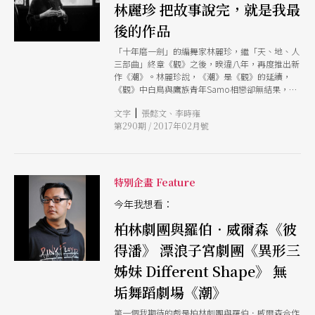
每次登台前，都必須花上三小時準備，從梳頭、點
林麗珍 把故事說完，就是我最
妝、拍粉、抹身、穿衣，在靜默中放下自己，與呼
吸和空間合而為一，這就是一種演出儀式。從內在
後的作品
意志的專注，向外發散能量，因而憾動人心。 睽
「十年磨一劍」的編舞家林麗珍，繼「天、地、人
違八年後的新作《潮》是《觀》的續篇，源頭來自
三部曲」終章《觀》之後，暌違八年，再度推出新
一個遺憾 《觀》白鳥與鷹族之子Samo間未盡的際
作《潮》。林麗珍說，《潮》是《觀》的延續，
遇。林麗珍說：「這麼多年過去了，白鳥和Samo
《觀》中白鳥與鷹族青年Samo相戀卻無結果，多
還是在我的身體裡面，有時半夜我會醒過來，想到
年來一直留在她身體中，讓她不能放下：「這是一
他們，我不能這麼殘忍地讓Samo與白鳥沒有回到
|
文字
張懿文、李時雍
個使命，做一件我該做的事情，完成之後，這應該
他們的土地。」為了延續他們的故事，林麗珍重拾
第290期 / 2017年02月號
就是我最後的作品。」
創作，從一個缺口踏上追尋圓滿的道路。或可說，
藝術創作都來自於匱乏，來自於渴望述說，這也是
自然法則。就像本刊作者在排練場的觀察：「我是
如此重新認識了無垢美學中
特別企畫 Feature
今年我想看：
柏林劇團與羅伯．威爾森《彼
得潘》 漂浪子宮劇團《異形三
姊妹 Different Shape》 無
垢舞蹈劇場《潮》
第一個我期待的戲是柏林劇團與羅伯．威爾森合作