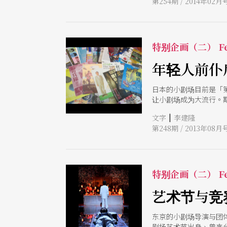
第254期 / 2014年02月
特别企画（二） Fe
年轻人前仆
日本的小剧场目前是「
让小剧场成为大流行。
戏」，也让观众似乎形
|
文字
李建隆
第248期 / 2013年08月
特别企画（二） Fe
艺术节与竞
东京的小剧场导演与团
剧场艺术节出身、曾来台