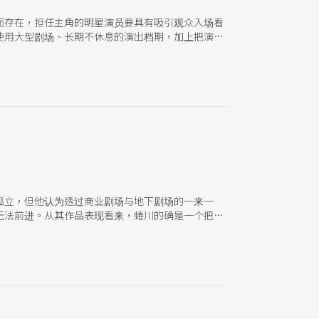
而存在，担任主角的明星演员要具有吸引观众入场看
使用大型剧场、长期不休息的演出档期，加上把演出
感受到戏剧的魅力，同时也能够在观赏过程里完成
孤立，但他认为透过商业剧场与地下剧场的一来一
无法前进。从其作品表现看来，蜷川的确是一个把地