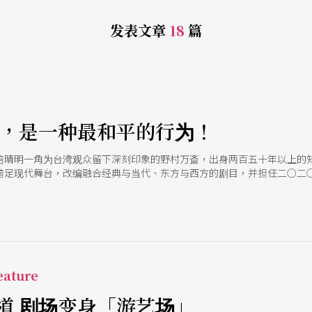
发表文章
18
篇
笑，是一种最和平的行为！
倍晴明一角为台湾观众留下深刻印象的野村万斎，出身两百五十年以上的
跨足现代舞台，改编融合经典与当代、东方与西方的剧目，并担任二○二
野村万作、儿子野村裕基来台演出，趁此机会，本刊得以专访这位当代狂
号
ature
道 剧场变身「游艺场」