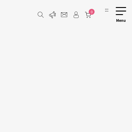
:::
0