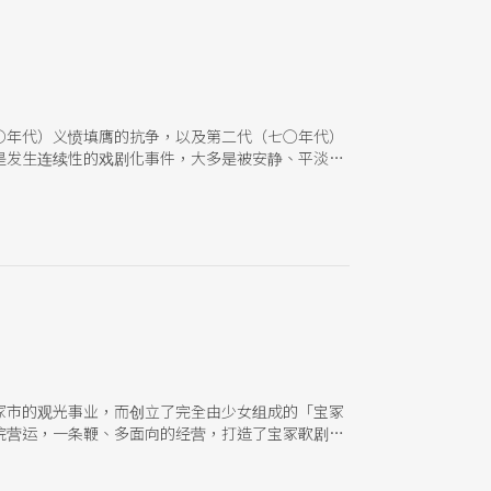
○年代）义愤填膺的抗争，以及第二代（七○年代）
是发生连续性的戏剧化事件，大多是被安静、平淡的
。 日本近代戏剧演进过程中，因为过度重视西洋戏
提倡「当代戏剧口语理论」，演员不会说出像翻译剧
接下来的剧场新人。 今年的台北艺术节，平田织佐
来认识青年团剧团与平田织佐。
冢市的观光事业，而创立了完全由少女组成的「宝冢
院营运，一条鞭、多面向的经营，打造了宝冢歌剧团