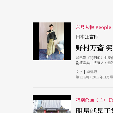
艺号人物 People
日本狂言师
野村万斎 
以电影《阴阳师》中安
剧狂言类」持有人，也
化中心之邀，他与父亲
|
文字
李建隆
对表演与创作的看法。
第323期 / 2019年11月
特别企画（二） Fe
明星就是王