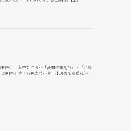
演剧祭），其中如老牌的「爱丽丝戏剧节」、「池袋
吉演剧祭」等。各色大菜小宴，让想去东京看戏的观