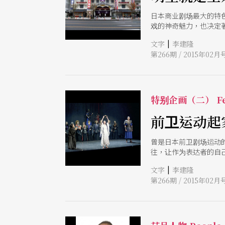
日本商业剧场最大的特
戏的神奇魅力，也决定
的场地打造成「大型综
|
文字
李建隆
「综艺娱乐」的游乐飨
第266期 / 2015年02月
特别企画（二） Fe
前卫运动起
曾是日本前卫剧场运动
往，让作为表达者的自
下剧场与商业剧场结合
|
文字
李建隆
第266期 / 2015年02月