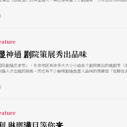
演日泽雄介等，都是在艺术节与竞赛中展现创意的代表人物。
号
ature
显神通 剧院策展秀出品味
国际剧场艺术节」，东京地区有许多大大小小由各个剧院推出的戏剧节（
剧场人才出线的跳板。而也有不少标榜剧场负责人品味的策展如「佐藤佐
号
ature
利 琳瑯满目等你来