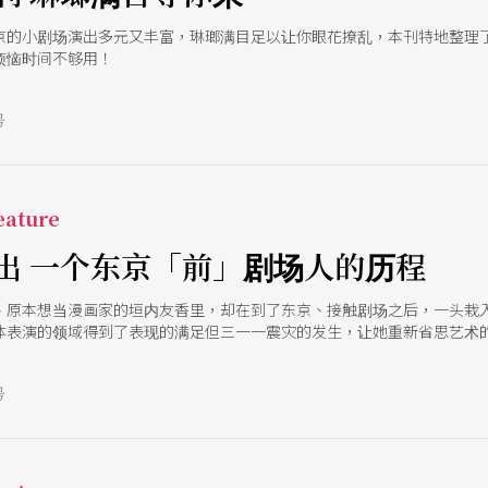
京的小剧场演出多元又丰富，琳瑯满目足以让你眼花撩乱，本刊特地整理
烦恼时间不够用！
号
ature
出 一个东京「前」剧场人的历程
、原本想当漫画家的垣内友香里，却在到了东京、接触剧场之后，一头栽
体表演的领域得到了表现的满足但三一一震灾的发生，让她重新省思艺术
号