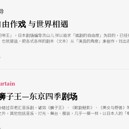
导
自由作戏 与世界相遇
的帝王」，日本剧场编导流山儿 祥以追求「戏剧的自由度」为目的，已经
，也就是说，把各式各样的剧本（文本）从「演员的角度」来创作，找出
能，不同领域的人相遇，热热闹闹地创造出各种各样的作品！」
号
rtain
狮子王—东京四季剧场
会错过百老汇音乐剧，诸如《狮子王》、《歌剧魅影》、《美女与野兽》
之外，其他包括音乐、灯光、舞台、服装，几乎一模一样，以日本人的「
剧场，每年超过三千场的演出，一天估计大约有八场，如果加上巡回公演
夏」、「海」、「自由」五个剧场，其他还有北海道四季剧场、新名古屋