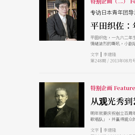
特别企画（二） Fe
专访日本青年团导
平田织佐：
平田织佐，一九六二年
情绪浓烈的嘶吼，小剧
时间所占据，而这种平
|
文字
李建隆
剧的引进，在剧本的翻
第248期 / 2013年08月
本一样的怪腔怪调台词
与日本青年团剧团将应
特别企画 Featur
从观光秀到
明年就要庆祝创立百周
歌唱队」，并赢得观众
的闪亮世界。
|
文字
李建隆