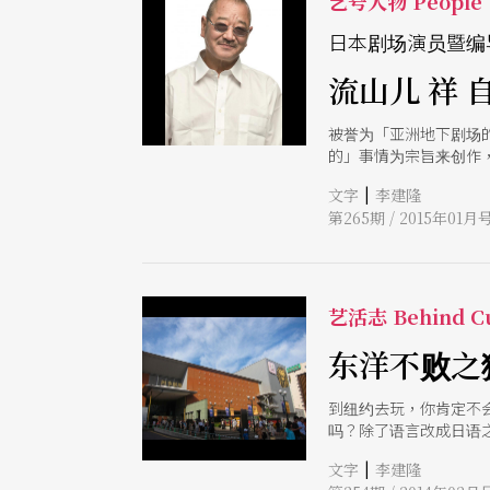
艺号人物 People
日本剧场演员暨编
流山儿 祥 
被誉为「亚洲地下剧场
的」事情为宗旨来创作
「能够与拥有多样的才
|
文字
李建隆
第265期 / 2015年01月
艺活志 Behind Cu
东洋不败之
到纽约去玩，你肯定不
吗？除了语言改成日语
目前在日本有八个专用
|
文字
李建隆
有「春」、「秋」、「