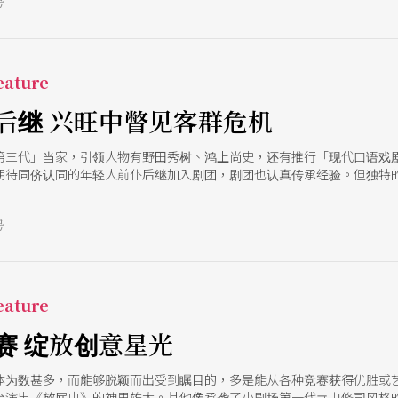
号
ature
后继 兴旺中瞥见客群危机
第三代」当家，引领人物有野田秀树、鸿上尚史，还有推行「现代口语戏
期待同侪认同的年轻人前仆后继加入剧团，剧团也认真传承经验。但独特
成一种自投罗网的循环
号
ature
赛 绽放创意星光
体为数甚多，而能够脱颖而出受到瞩目的，多是能从各种竞赛获得优胜或
演出《放屁虫》的神里雄大。其他像承袭了小剧场第一代寺山修司风格的长野