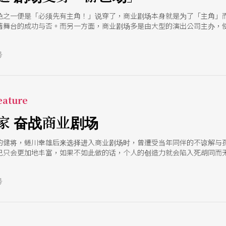
色之一便是「必须先有主角！」说穿了，商业剧场本身就是为了「主角」
著舞台的成功与否。而另一方面，商业剧场多是由大型的演出公司主办，
合游艺场所」，吃喝玩乐的设施应有尽有，让观众在「追星」过程中还能
宴。
号
ature
家 奋战商业剧场
的健将，蜷川幸雄后来选择进入商业剧场时，曾遭受当年同伴的不谅解与
己只会更加地丰富，如果不如此做的话，个人的创造力就会陷入死胡同而
得很完美的导演，创作素材的多元，更打造了他独特的剧场美学。
号