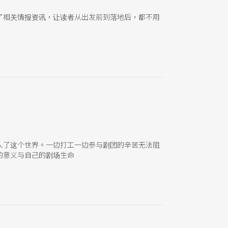
了相关情报资讯，让读者从出发前到落地后，都不用
入了这个世界。一边打工一边参与剧团的辛苦无法阻
的意义与自己的剧场生命