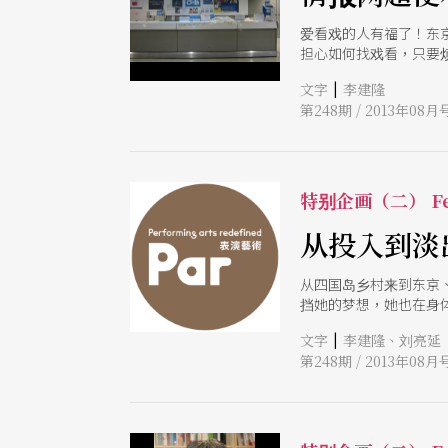
爱看戏的人有福了！东
担心如何找戏看，只要
|
文字
李建隆
第248期 / 2013年08月
特别企画（二） Fe
从投入到淡
从四国岛乡村来到东京
挡她的梦想，她也在身
|
文字
李建隆、刘亮延
第248期 / 2013年08月