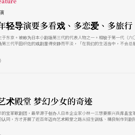
ature
演
年轻导演要多看戏、多恋爱、多旅行
生于东京。被称为日本小剧场第三代的代表人物之一。相较于第一代（六
场第三代平田织佐的戏剧显得安静而平淡，「在我们的生活当中，不会总
凡却巨大的存在感就足以展现戏剧性了。」这就是他的戏剧风格安静的戏剧
译上也直接采用了西洋的语法和逻辑。于是，在平田的剧本里，他便开始
号
，取而代之的是日常生活中所使用的平淡对话，如此巨大的颠覆深深影响了
邀来台演出他与大阪大学机器人剧场合作的《三姐妹》，趁此机会，一起
e
艺术殿堂 梦幻少女的奇迹
年的宝冢歌剧团，最早源于创办人日本企业家小林一三想要振兴兵库县宝
的认同，方才开展了近百年迈向艺术殿堂之路从招生训练、精良制作到剧