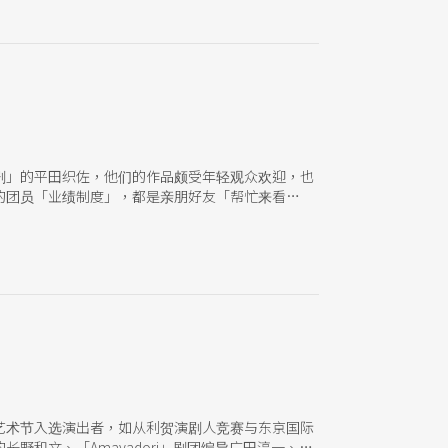
剧」的平田织佐，他们的作品颇受年轻观众欢迎，也
的团员「业绩制度」，都是亲朋好友「帮忙来看
艺术节入选演出者，如从利贺演剧人竞赛与东京国际
和文、「Amayadori」剧团编导广田淳一、