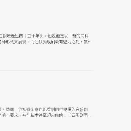
在剧坛走过四十五个年头。他说他是以「新的同样
各种形式来展现。而他认为戏剧最有魅力之处，就是
等。然而，你知道东京也能看到同样规模的音乐剧
龟毛」要求，有些技术甚至超越纽约！「四季剧团」
等，多的时候全日本有十二个地方同时上演。在东京
音乐剧剧场及大阪四季剧场。