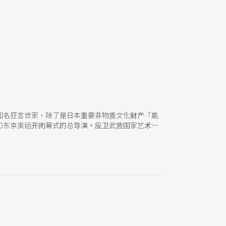
知名狂言世家，除了是日本重要非物质文化财产「能
○东京奥运开闭幕式的总导演。应卫武营国家艺术文
言大师，请他分享个人学习狂言的经历与体悟，及他