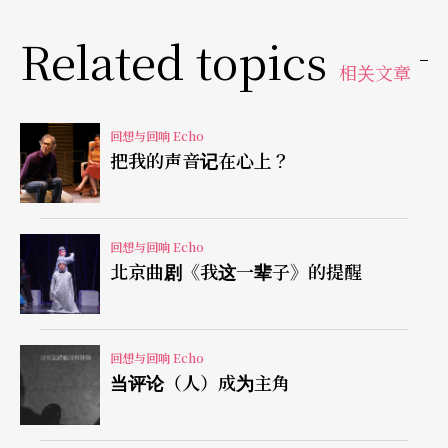
同参与救援行动。政治的、艺术形式的、观众心理
Related topics
的种种因素，复杂化了这出戏，但的确，也深化了
相关文章
这出戏的历史意义。
回想与回响 Echo
舞台形式多变美不胜收
把我的声音记在心上？
如今重忆这出戏（已经有点昨日黄花之感），记忆
涣散之余，有几点鲜明的特点不能不提。首先，这
回想与回响 Echo
北京曲剧《我这一辈子》的提醒
出戏成功之处，创作群提供的舞台形式功不可没。
纽约版《牡丹亭》的舞台是座仿明式庭园的水上三
回想与回响 Echo
面开放式舞台。正舞台方正，两旁是流线状的女儿
当评论（人）成为主角
墙扶靠，后方垂帘，一边出将、一边出相，是旧式
的「守旧」格式。当演员上台时，这正舞台与一般