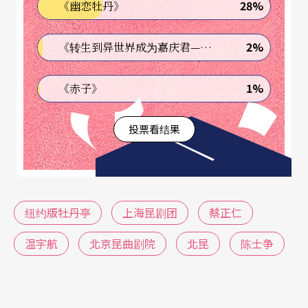
28%
《幽恋牡丹》
一回事。
2%
《转生到异世界成为嘉庆君—发现我的祖先是诈骗集团!?》
但这都是花边心情了。这番壮举有被抬高、夸大的
嫌疑，原因是，说起来，马拉松式演出少见多怪，
1%
《赤子》
台湾不熟悉这样的演出形式，只能怪自己见识浅
短。再者，这出标榜马拉松演出的戏，真正如我类
投票看结果
这般连看三天六场的可能不是太多；观众席上「左
邻右舍」来来去去，面孔常常更新，外国观众不见
得非看全本不可，马拉松其实常常被换成接力。再
纽约版牡丹亭
上海昆剧团
蔡正仁
来，这出戏，如果不经过去年十月被上海当局禁演
温宇航
北京昆曲剧院
北昆
陈士争
风波，恐怕不会受到如此瞩目。它的身分像「难
民」，来到美国寻求政治庇护，顶著「艺术对抗政
治」的鲜明旗帜，它的身价水涨船高，观戏的人如