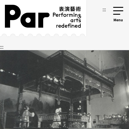
跳到主要内容区块
网站导览
:::
:::