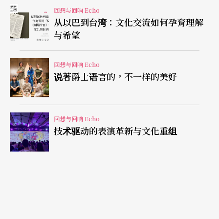
回想与回响 Echo
舞台无异；但当帘幕上卷，后方背幕完全洞开，横
从以巴到台湾：文化交流如何孕育理解
跨全舞台的背幕化为大片风景，有时是月影，有时
与希望
是山水图画，有时只靠灯光变化投射剧情氛围。这
回想与回响 Echo
超大的背幕映照前方的主舞台，成为远近景呼应的
说著爵士语言的，不一样的美好
立体空间，一前一后，前淡后浓或前主后副，蒙太
奇的影像感觉制造了有呼吸感的空间流动诗意。每
回想与回响 Echo
当背幕一开，我心底总要惊叹一声，实在太美了。
技术驱动的表演革新与文化重组
导演陈士争果然也非常懂得善用这可变的空间，他
让演出空间时而在台前，时而在台后；这点，导演
的调度称得上极为流畅，画面剪接是有电影手法
的。