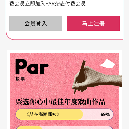
多高明），有时是为了交通或约会的问题。一顿饭
费会员立即加入PAR杂志付费会员
总没法好好吃。午餐可能简省惯了，等看完了午场
想好好吃顿晚饭发觉更不可能，因为午场演完总在
会员登入
马上注册
五、六点之间，晚场紧接著七点又开始，演出地点
附近没速食餐厅、没面包店，穿过两条大街找到一
家餐厅或café刚坐定，常常已是六点多。看戏又是
一伙人行动，「携家带眷」，行动不够迅速，既要
裹腹，还要发表即时观戏评论……闹烘烘地去，闹
投票
烘烘地吃，那三天如何紧迫与刺激是怎么也忘不掉
的。《牡丹亭》如何盛美旖旎是一回事，一群关心
票选你心中最佳年度戏曲作品
这出震惊海内外中国戏曲名剧的戏迷那三天在纽约
69%
《梦在海潮那边》
街头像风球似的，卷来卷去，心滚成一块，磁波全
调在同一频率上，吸牢得像块磁铁，是更快意的另