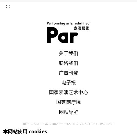
生。这「真」水塘制造了不少笑闹，尤其番鸭追
:::
逐，嘎嘎尖叫，或拍击水面溅起水花喷到一二排观
众，严重干扰演出，已无法令人纯欣赏这「天然」
之美情趣，当下只想把这几只鸭子抓起来做成北京
烤鸭方可消心头之气。
PAR 表演艺术杂志
关于我们
联络我们
删节有限，呈现昔日生活百态
广告刊登
观赏五十五折全本《牡丹亭》最赏心悦目处，就是
电子报
国家表演艺术中心
这些舞台风景，包括舞台与演员──尤其是女主角
国家两厅院
钱熠花样般的容颜。但就听得懂中文的我辈华人观
网站导览
众来说，最大的激动恐怕是一手拿著汤显祖原著，
一边仔细聆听唱念词句，然后逐句逐字地对照。你
国家表演艺术中心国家两厅院《PAR表演艺术》版权所有
本网站使用 cookies
©
2022
Performing arts redefined. All Rights Reserved
会发现，纽约版《牡丹亭》删节的文本有限，也就