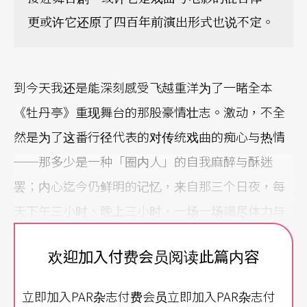
更或许它还原了四百年前演出形式也说不定。
到今天我还是能深刻感受飞越重洋为了一睹全本
《牡丹亭》重现舞台的那股豪情壮志。激动，不全
然是为了这番行径代表的对传统戏曲的痴心与热情
──那多少是一种「圈内人」的自我麻醉与酥迷
罢；内心迄今仍鲜明的记忆，来自那三个日夜，每
天下午三小时、晚上三小时，一场一场竭尽体力与
思绪的马拉松观戏经验。台上的演员吃力，台下的
欢迎加入付费会员阅读此篇内容
观众也吃力。看戏总在最后一刻才赶到，有时是为
了取票的问题（原来林肯中心的票务效率也不见得
立即加入PAR杂志付费会员立即加入PAR杂志付