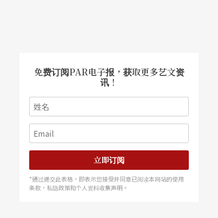
于观众眼前的像一幅立体屛风，三个褶页摊开，把
后台风景拉到了台前。
舞台美术、服装设计、道具制作与布置这组创作
免费订阅PAR电子报，获取更多艺文资
群，基本保证了纽约版《牡丹亭》统一而精致绝美
讯！
的格调。服装是苏州戏服工厂一针一线缝制出来
的，纯手工染色与刺绣，大概是目前传统戏曲仅见
最精致华丽的一批戏服，它们的设色、配件与图饰
让人赞不绝口，烘托人物臻于完美想像。
立即订阅
至于舞台前方的假水池，防水胶布注入了一池淸
*通过递交此表格，即表示您接受并同意已阅读本网站的使用
水，水上草生植物一二，绿水鸭三四只，会唱歌的
条款，私隐政策和个人资料收集声明。
鸟儿在笼中吱吱出声，还有游鱼数尾，全是活生