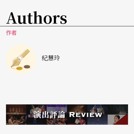
两旁侧舞台看来像旧式茶座。面对观众右方是乐师
Authors
席，一席席前后排列；左方茶楼设一桌两椅，好几
折演出从这里开始。开始的节奏总从演员还正在化
作者
妆，或仅著水衣看来不像正式妆扮，或演员老早坐
定观赏主舞台演出好一会儿了，灯光移区，观众视
线跟著转到这儿，演员跟著展开下一场戏这样的节
纪慧玲
奏开始。导演依旧善用这些舞台变化，让侧舞台既
是后台的投影，有时也变成真正的舞台。连乐师席
也不甘寂寞，有时整组乐师撤席，台上剩评弹唱
曲；有时演员边唱边指挥乐席，观众的视线被引到
乐席。这些做法无非是想把中国传统戏曲通常隐于
幕后的乐师与后台容妆情形搬到台前。导演手法过
多，有时流於戏弄琐碎，但就舞台变化来说，展现